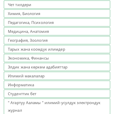
Чет тилдери
Химия, Биология
Педагогика, Психология
Медицина, Анатомия
География, Зоология
Тарых жана коомдук илимдер
Экономика, Финансы
Элдик жана көркөм адабияттар
Илимий макалалар
Информатика
Студенттик бет
" Агартуу Ааламы " илимий-усулдук электрондук
журнал