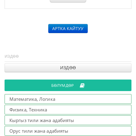
АРТКА КАЙТУУ
ИЗДӨӨ
БӨЛҮМДӨР
Математика, Логика
Физика, Техника
Кыргыз тили жана адабияты
Орус тили жана адабияты