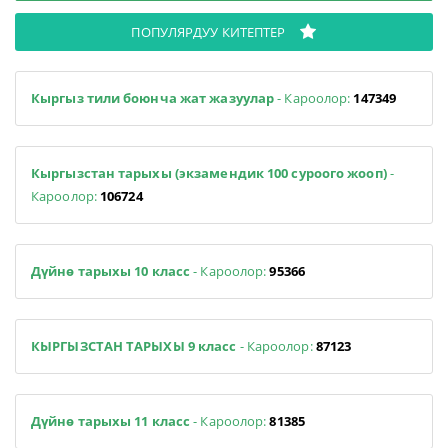
ПОПУЛЯРДУУ КИТЕПТЕР
Кыргыз тили боюнча жат жазуулар
- Кароолор:
147349
Кыргызстан тарыхы (экзамендик 100 суроого жооп)
-
Кароолор:
106724
Дүйнө тарыхы 10 класс
- Кароолор:
95366
КЫРГЫЗСТАН ТАРЫХЫ 9 класс
- Кароолор:
87123
Дүйнө тарыхы 11 класс
- Кароолор:
81385