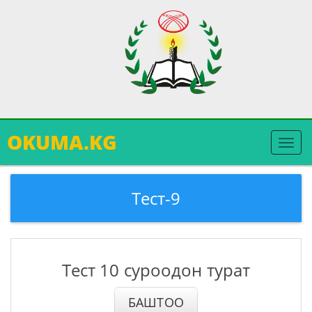
OKUMA.KG
Меню
ачуу
Тест-9
Тест 10 суроодон турат
БАШТОО