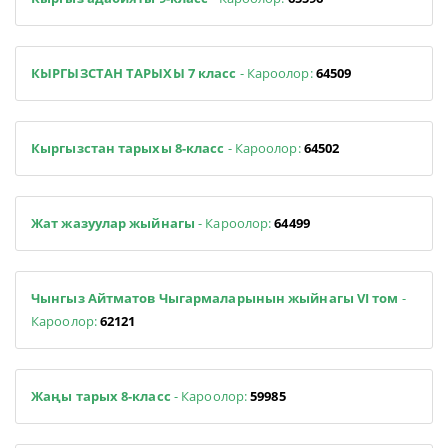
КЫРГЫЗСТАН ТАРЫХЫ 7 класс
- Кароолор:
64509
Кыргызстан тарыхы 8-класс
- Кароолор:
64502
Жат жазуулар жыйнагы
- Кароолор:
64499
Чынгыз Айтматов Чыгармаларынын жыйнагы VI том
-
Кароолор:
62121
Жаңы тарых 8-класс
- Кароолор:
59985