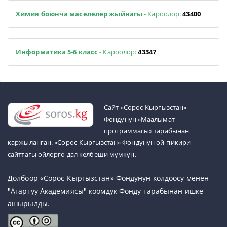
Химия боюнча маселелер жыйнагы
- Кароолор:
43400
Информатика 5-6 класс
- Кароолор:
43347
Cайт «Сорос-Кыргызстан»
Фондунун «Маалымат
программасы» тарабынан
каржыланган. «Сорос-Кыргызстан» Фондунун ой-пикири
сайттагы ойлорго дал келбеши мүмкүн.
Долбоор «Сорос-Кыргызстан» Фондунун колдоосу менен
"Агартуу Академиясы" коомдук Фонду тарабынан ишке
ашырылды.