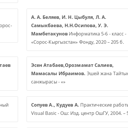
А. А. Беляев, И. Н. Цыбуля, Л. А.
Сорос-
Самыкбаева, Н.Н.Осипова, У. Э.
Мамбетакунов
Информатика 5-6 - класс -
«Сорос-Кыргызстан» Фонду, 2020 – 205 б.
таев
Эсен Атабаев,Орозмамат Салиев,
Мамасалы Ибраимов.
Эшей жана Тайты
санжырасы - «»
рный
Сопуев А., Кудуев А.
Практические работ
Visual Basic - Ош: Изд. центр ОшГУ, 2004. – 5