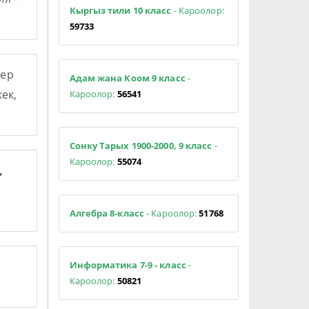
Кыргыз тили 10 класс
- Кароолор:
59733
ер
Адам жана Коом 9 класс
-
ек,
Кароолор:
56541
Сонку Тарых 1900-2000, 9 класс
-
Кароолор:
55074
,
Алгебра 8-класс
- Кароолор:
51768
Информатика 7-9 - класс
-
Кароолор:
50821