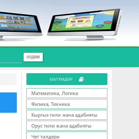
ИЗДӨӨ
БӨЛҮМДӨР
Математика, Логика
Физика, Техника
Кыргыз тили жана адабияты
Орус тили жана адабияты
Чет тилдери