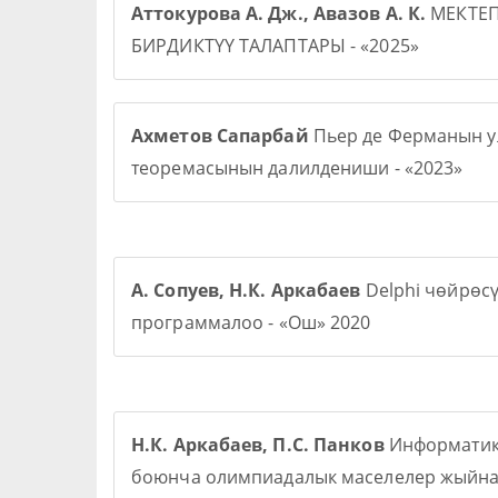
Аттокурова А. Дж., Авазов А. К.
МЕКТЕ
БИРДИКТҮҮ ТАЛАПТАРЫ - «2025»
Ахметов Сапарбай
Пьер де Ферманын у
теоремасынын далилдениши - «2023»
А. Сопуев, Н.К. Аркабаев
Delphi чөйрөс
программалоо - «Ош» 2020
Н.К. Аркабаев, П.С. Панков
Информати
боюнча олимпиадалык маселелер жыйна