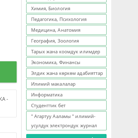
Химия, Биология
Педагогика, Психология
Медицина, Анатомия
География, Зоология
Тарых жана коомдук илимдер
Экономика, Финансы
Элдик жана көркөм адабияттар
Илимий макалалар
Информатика
А -
Студенттик бет
" Агартуу Ааламы " илимий-
усулдук электрондук журнал