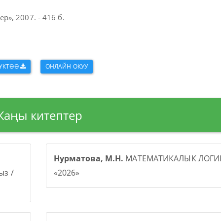
», 2007. - 416 б.
ҮКТӨӨ
ОНЛАЙН ОКУУ
Жаңы китептер
Нурматова, М.Н.
МАТЕМАТИКАЛЫК ЛОГИК
з /
«2026»