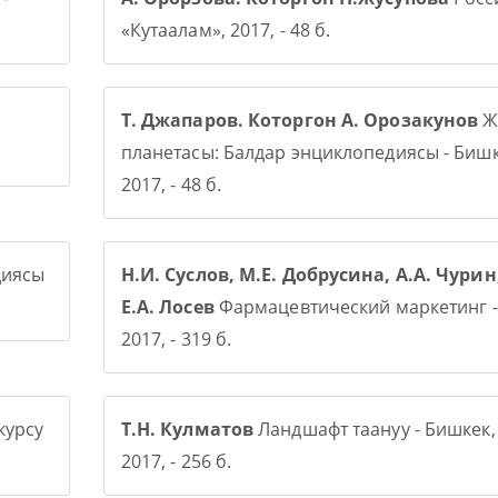
«Кутаалам», 2017, - 48 б.
Т. Джапаров. Которгон А. Орозакунов
Ж
планетасы: Балдар энциклопедиясы - Бишк
2017, - 48 б.
диясы
Н.И. Суслов, М.Е. Добрусина, А.А. Чурин
Е.А. Лосев
Фармацевтический маркетинг -
2017, - 319 б.
курсу
Т.Н. Кулматов
Ландшафт таануу - Бишкек,
2017, - 256 б.