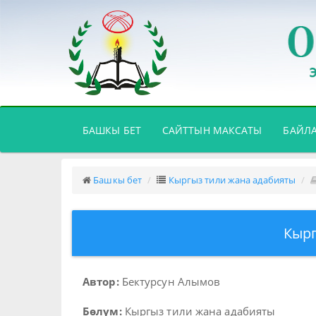
(CURRENT)
БАШКЫ БЕТ
САЙТТЫН МАКСАТЫ
БАЙЛ
Башкы бет
Кыргыз тили жана адабияты
Кырг
Автор:
Бектурсун Алымов
Бөлүм:
Кыргыз тили жана адабияты