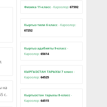
Физика 11-класс
- Кароолор:
67592
Кыргыз тили 6 класс
- Кароолор:
67252
Кыргыз адабияты 9-класс
-
Кароолор:
65614
ң
КЫРГЫЗСТАН ТАРЫХЫ 7 класс
-
Кароолор:
64525
ы на
5 с.
Кыргызстан тарыхы 8-класс
-
Кароолор:
64515