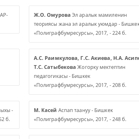
АР-
Ж.О. Омурова
Эл аралык мамиленин
теориясы жана эл аралык уюмдар - Бишке
«Полиграфбумресурсы», 2017, - 224 б.
А.С. Раимкулова, Г.С. Акиева, Н.А. Асип
Т.С. Сатыбекова
Жогорку мектептин
педагогикасы - Бишкек
«Полиграфбумресурсы», 2017, - 208 б.
ыхы -
М. Касей
Аспап таануу - Бишкек
2 б.
«Полиграфбумресурсы», 2017, - 248 б.