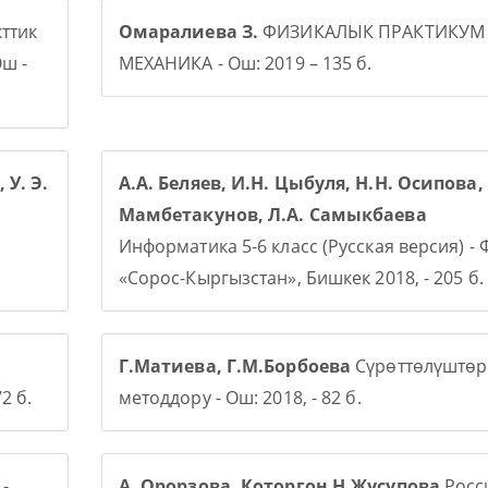
ттик
Омаралиева З.
ФИЗИКАЛЫК ПРАКТИКУМ
ш -
МЕХАНИКА - Ош: 2019 – 135 б.
 У. Э.
А.А. Беляев, И.Н. Цыбуля, Н.Н. Осипова, 
Мамбетакунов, Л.А. Самыкбаева
Информатика 5-6 класс (Русская версия) -
«Сорос-Кыргызстан», Бишкек 2018, - 205 б.
Г.Матиева, Г.М.Борбоева
Сүрөттөлүштөр
2 б.
методдору - Ош: 2018, - 82 б.
-
А. Орорзова. Которгон Н.Жусупова
Росси