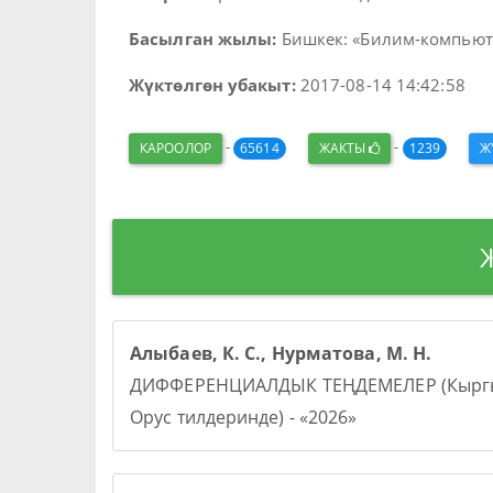
Басылган жылы:
Бишкек: «Билим-компьютер
Жүктөлгөн убакыт:
2017-08-14 14:42:58
-
-
КАРООЛОР
65614
ЖАКТЫ
1239
Ж
Алыбаев, К. С., Нурматова, М. Н.
ДИФФЕРЕНЦИАЛДЫК ТЕҢДЕМЕЛЕР (Кыргы
Орус тилдеринде) - «2026»