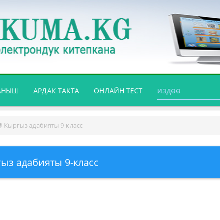
АНЫШ
АРДАК ТАКТА
ОНЛАЙН ТЕСТ
Кыргыз адабияты 9-класс
ыз адабияты 9-класс