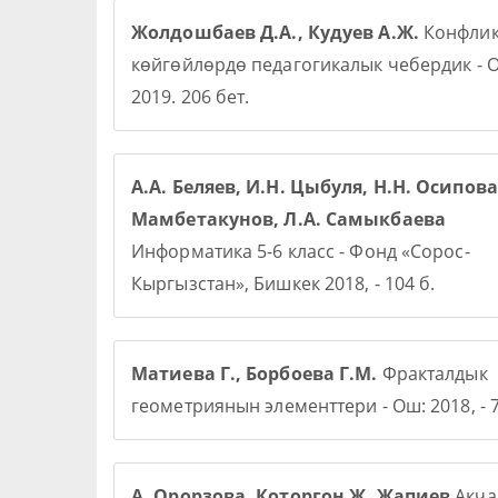
Жолдошбаев Д.А., Кудуев А.Ж.
Конфлик
көйгөйлөрдө педагогикалык чебердик - О
2019. 206 бет.
А.А. Беляев, И.Н. Цыбуля, Н.Н. Осипова,
Мамбетакунов, Л.А. Самыкбаева
Информатика 5-6 класс - Фонд «Сорос-
Кыргызстан», Бишкек 2018, - 104 б.
Матиева Г., Борбоева Г.М.
Фракталдык
геометриянын элементтери - Ош: 2018, - 7
А. Орорзова. Которгон Ж. Жапиев
Акча 