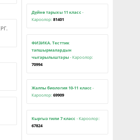
Дүйнө тарыхы 11 класс
-
Кароолор:
81401
РГ.
ФИЗИКА. Тесттик
тапшырмалардын
чыгарылыштары
- Кароолор:
70994
Жалпы биология 10-11 класс
-
Кароолор:
69909
Кыргыз тили 7 класс
- Кароолор:
67824