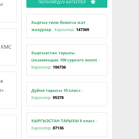
ПОПУЛЯРДУУ КИТЕПТЕР
сы
Кыргыз тили боюнча жат
жазуулар
- Кароолор:
147369
н КМС
Кыргызстан тарыхы
(экзамендик 100 суроого жооп)
-
Кароолор:
106736
е
ш»
Дүйнө тарыхы 10 класс
-
Кароолор:
95378
КЫРГЫЗСТАН ТАРЫХЫ 9 класс
-
Кароолор:
87136