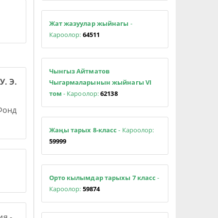
Жат жазуулар жыйнагы
-
Кароолор:
64511
Чынгыз Айтматов
У. Э.
Чыгармаларынын жыйнагы VI
том
- Кароолор:
62138
 Фонд
Жаңы тарых 8-класс
- Кароолор:
59999
Орто кылымдар тарыхы 7 класс
-
Кароолор:
59874
я -