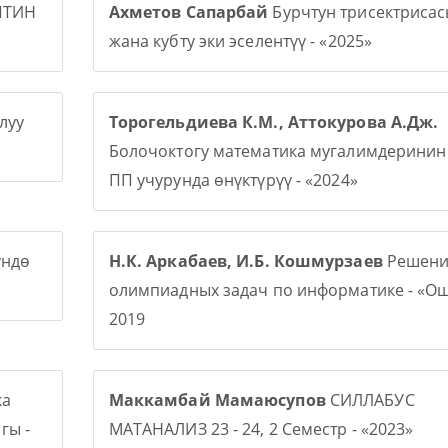
ПТИН
Ахметов Сапарбай
Бурчтун трисектриса
жана кубту эки эселентүү - «2025»
луу
Торогельдиева К.М., Аттокурова А.Дж.
Болочоктогу математика мугалимдерини
ПП учурунда өнүктүрүү - «2024»
үндө
Н.К. Аркабаев, И.Б. Кошмурзаев
Решени
олимпиадных задач по информатике - «О
2019
ка
Маккамбай Мамаюсупов
СИЛЛАБУС
гы -
МАТАНАЛИЗ 23 - 24, 2 Семестр - «2023»