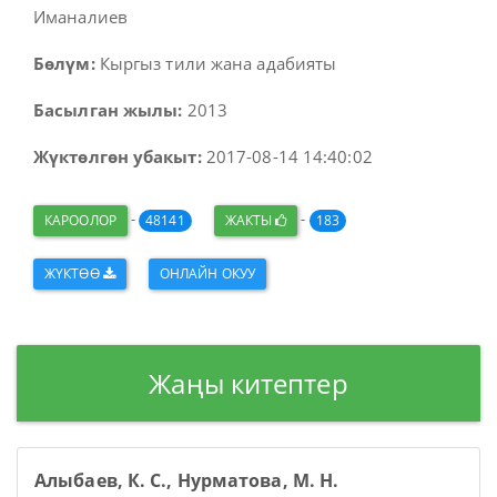
Иманалиев
Бөлүм:
Кыргыз тили жана адабияты
Басылган жылы:
2013
Жүктөлгөн убакыт:
2017-08-14 14:40:02
-
-
КАРООЛОР
48141
ЖАКТЫ
183
ЖҮКТӨӨ
ОНЛАЙН ОКУУ
Жаңы китептер
Алыбаев, К. С., Нурматова, М. Н.