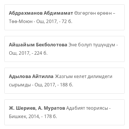
Абдрахманов Абдимамат
Өзгөргөн өрөөн –
Төө-Моюн - Ош, 2017, - 72 б.
Айшайым Бекболотова
Эне болуп түшүндүм -
Ош, 2017, - 224 б.
Адылова Айтилла
Жазгым келет дилимдеги
сырымды - Ош, 2017, - 188 б.
Ж. Шериев, А. Муратов
Адабият теориясы -
Бишкек, 2014, - 178 б.