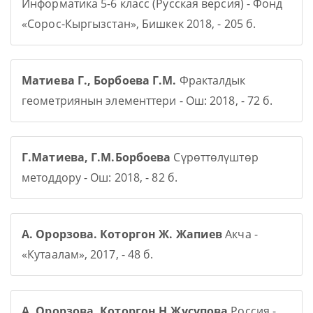
Информатика 5-6 класс (Русская версия) - Фонд
«Сорос-Кыргызстан», Бишкек 2018, - 205 б.
Матиева Г., Борбоева Г.М.
Фракталдык
геометриянын элементтери - Ош: 2018, - 72 б.
Г.Матиева, Г.М.Борбоева
Сүрөттөлүштөр
методдору - Ош: 2018, - 82 б.
А. Орорзова. Которгон Ж. Жапиев
Акча -
«Кутаалам», 2017, - 48 б.
А. Орорзова. Которгон Н.Жусупова
Россия -