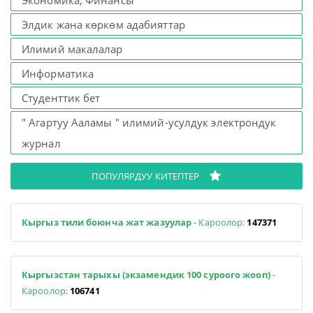
Экономика, Финансы
Элдик жана көркөм адабияттар
Илимий макалалар
Информатика
Студенттик бет
" Агартуу Ааламы " илимий-усулдук электрондук
журнал
ПОПУЛЯРДУУ КИТЕПТЕР
Кыргыз тили боюнча жат жазуулар
- Кароолор:
147371
Кыргызстан тарыхы (экзамендик 100 суроого жооп)
-
Кароолор:
106741