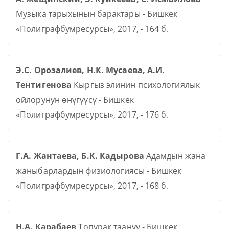
Музыка тарыхынын барактары - Бишкек
«Полиграфбумресурсы», 2017, - 164 б.
Э.С. Орозалиев, Н.К. Мусаева, А.И.
Тентигенова
Кыргыз элинин психологиялык
ойлорунун өнүгүүсү - Бишкек
«Полиграфбумресурсы», 2017, - 176 б.
Г.А. Жантаева, Б.К. Кадырова
Адамдын жана
жаныбарлардын физиологиясы - Бишкек
«Полиграфбумресурсы», 2017, - 168 б.
Н.А. Карабаев
Топурак таануу - Бишкек