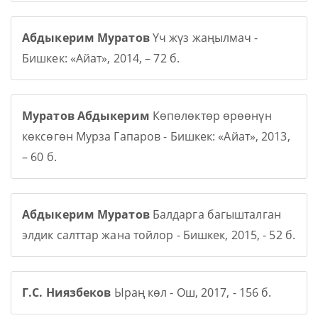
Абдыкерим Муратов
Үч жүз жаңылмач -
Бишкек: «Айат», 2014, – 72 б.
Муратов Абдыкерим
Көпөлөктөр өрөөнүн
көксөгөн Мурза Гапаров - Бишкек: «Айат», 2013,
– 60 б.
Абдыкерим Муратов
Балдарга багышталган
элдик салттар жана тойлор - Бишкек, 2015, - 52 б.
Г.С. Ниязбеков
Ыраң көл - Ош, 2017, - 156 б.