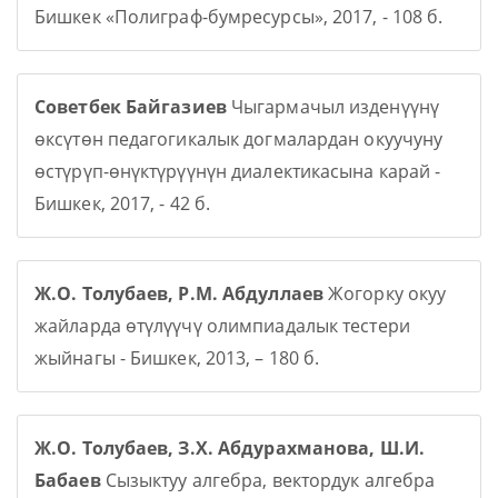
Бишкек «Полиграф-бумресурсы», 2017, - 108 б.
Советбек Байгазиев
Чыгармачыл изденүүнү
өксүтөн педагогикалык догмалардан окуучуну
өстүрүп-өнүктүрүүнүн диалектикасына карай -
Бишкек, 2017, - 42 б.
Ж.О. Толубаев, Р.М. Абдуллаев
Жогорку окуу
жайларда өтүлүүчү олимпиадалык тестери
жыйнагы - Бишкек, 2013, – 180 б.
Ж.О. Толубаев, З.Х. Абдурахманова, Ш.И.
Бабаев
Сызыктуу алгебра, вектордук алгебра