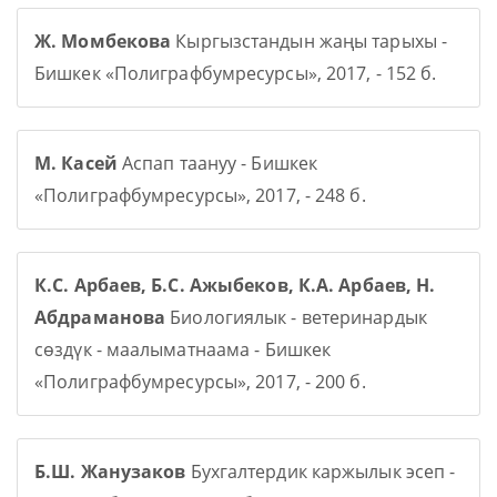
Ж. Момбекова
Кыргызстандын жаңы тарыхы -
Бишкек «Полиграфбумресурсы», 2017, - 152 б.
М. Касей
Аспап таануу - Бишкек
«Полиграфбумресурсы», 2017, - 248 б.
К.С. Арбаев, Б.С. Ажыбеков, К.А. Арбаев, Н.
Абдраманова
Биологиялык - ветеринардык
сөздүк - маалыматнаама - Бишкек
«Полиграфбумресурсы», 2017, - 200 б.
Б.Ш. Жанузаков
Бухгалтердик каржылык эсеп -