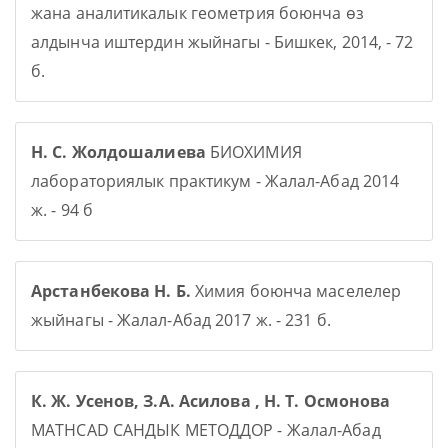
жана аналитикалык геометрия боюнча өз
алдынча иштердин жыйнагы - Бишкек, 2014, - 72
б.
Н. С. Жолдошалиева
БИОХИМИЯ
лабораториялык практикум - Жалал-Абад 2014
ж. - 94 б
Арстанбекова Н. Б.
Химия боюнча маселелер
жыйнагы - Жалал-Абад 2017 ж. - 231 б.
К. Ж. Усенов, З.А. Асилова , Н. Т. Осмонова
MATHCAD САНДЫК МЕТОДДОР - Жалал-Абад