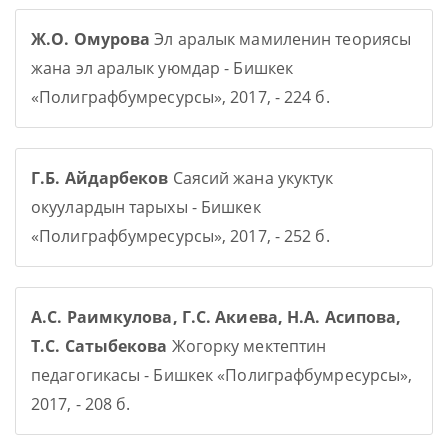
Ж.О. Омурова
Эл аралык мамиленин теориясы
жана эл аралык уюмдар - Бишкек
«Полиграфбумресурсы», 2017, - 224 б.
Г.Б. Айдарбеков
Саясий жана укуктук
окуулардын тарыхы - Бишкек
«Полиграфбумресурсы», 2017, - 252 б.
А.С. Раимкулова, Г.С. Акиева, Н.А. Асипова,
Т.С. Сатыбекова
Жогорку мектептин
педагогикасы - Бишкек «Полиграфбумресурсы»,
2017, - 208 б.