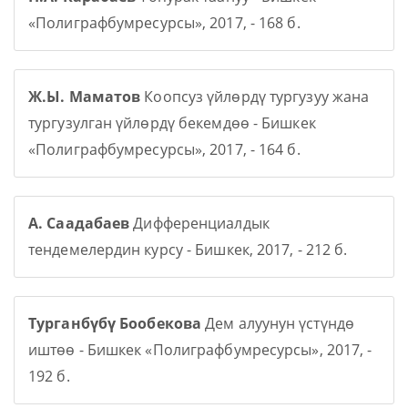
«Полиграфбумресурсы», 2017, - 168 б.
Ж.Ы. Маматов
Коопсуз үйлөрдү тургузуу жана
тургузулган үйлөрдү бекемдөө - Бишкек
«Полиграфбумресурсы», 2017, - 164 б.
А. Саадабаев
Дифференциалдык
тендемелердин курсу - Бишкек, 2017, - 212 б.
Турганбүбү Бообекова
Дем алуунун үстүндө
иштөө - Бишкек «Полиграфбумресурсы», 2017, -
192 б.