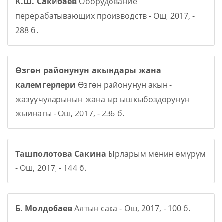
К.Ш. Сакибаев
Оборудование
перерабатывающих производств - Ош, 2017, -
288 б.
Өзгөн районунун акындары жана
калемгерлери
Өзгөн районунун акын -
жазуучуларынын жана ыр ышкыбоздорунун
жыйнагы - Ош, 2017, - 236 б.
Ташполотова Сакина
Ырларым менин өмүрүм
- Ош, 2017, - 144 б.
Б. Молдобаев
Алтын сака - Ош, 2017, - 100 б.