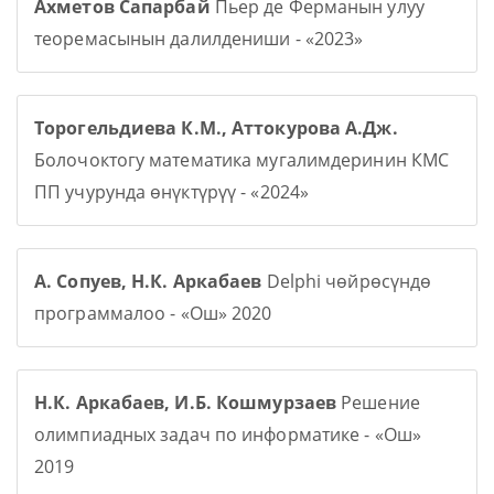
Ахметов Сапарбай
Пьер де Ферманын улуу
теоремасынын далилдениши - «2023»
Торогельдиева К.М., Аттокурова А.Дж.
Болочоктогу математика мугалимдеринин КМС
ПП учурунда өнүктүрүү - «2024»
А. Сопуев, Н.К. Аркабаев
Delphi чөйрөсүндө
программалоо - «Ош» 2020
Н.К. Аркабаев, И.Б. Кошмурзаев
Решение
олимпиадных задач по информатике - «Ош»
2019