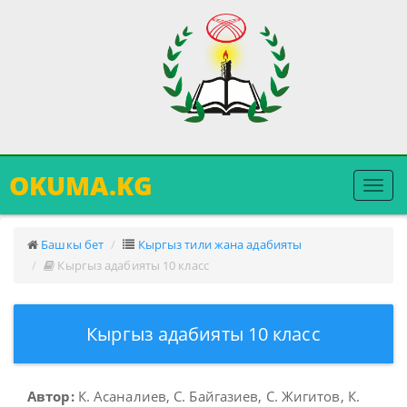
OKUMA.KG
Меню
ачуу
Башкы бет
Кыргыз тили жана адабияты
Кыргыз адабияты 10 класс
Кыргыз адабияты 10 класс
Автор:
К. Асаналиев, С. Байгазиев, С. Жигитов, К.