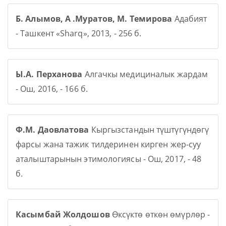
Б. Алымов, А .Муратов, М. Темирова
Адабият
- Ташкент «Sharq», 2013, - 256 б.
Ы.А. Перханова
Алгачкы медициналык жардам
- Ош, 2016, - 166 б.
Ф.М. Даовлатова
Кыргызстандын түштүгүндөгү
фарсы жана тажик тилдеринен кирген жер-суу
аталыштарынын этимологиясы - Ош, 2017, - 48
б.
Касымбай Жолдошов
Өксүктө өткөн өмүрлөр -