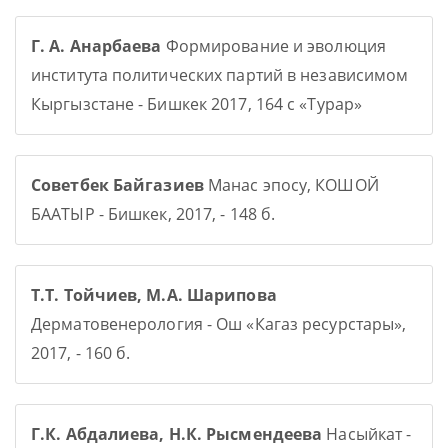
Г. А. Анарбаева
Формирование и эволюция
института политических партий в независимом
Кыргызстане - Бишкек 2017, 164 с «Турар»
Советбек Байгазиев
Манас эпосу, КОШОЙ
БААТЫР - Бишкек, 2017, - 148 б.
Т.Т. Тойчиев, М.А. Шарипова
Дерматовенерология - Ош «Кагаз ресурстары»,
2017, - 160 б.
Г.К. Абдалиева, Н.К. Рысмендеева
Насыйкат -