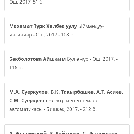
Ош, 2017, 51 б.
Махамат Түрк Халбек уулу
Ыймандуу-
инсандар - Ош, 2017 - 108 б.
Бекболотова Айшаим
Бул өмүр - Ош, 2017, -
116 б.
М.А. Суеркулов, Б.К. Такырбашев, А.Т. Асиев,
С.М. Суеркулов
Электр менен тейлөө
автоматикасы - Бишкек, 2017, - 212 б.
А. Жещинский, З. Куйкеева, С. Исмаилова