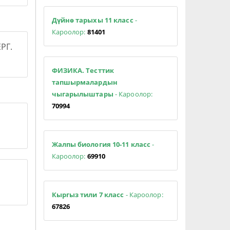
Дүйнө тарыхы 11 класс
-
Кароолор:
81401
РГ.
ФИЗИКА. Тесттик
тапшырмалардын
чыгарылыштары
- Кароолор:
70994
Жалпы биология 10-11 класс
-
Кароолор:
69910
Кыргыз тили 7 класс
- Кароолор:
67826