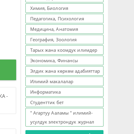
Химия, Биология
Педагогика, Психология
Медицина, Анатомия
География, Зоология
Тарых жана коомдук илимдер
Экономика, Финансы
Элдик жана көркөм адабияттар
Илимий макалалар
Информатика
А -
Студенттик бет
" Агартуу Ааламы " илимий-
усулдук электрондук журнал