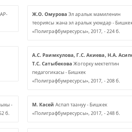
АР-
Ж.О. Омурова
Эл аралык мамиленин
теориясы жана эл аралык уюмдар - Бишке
«Полиграфбумресурсы», 2017, - 224 б.
А.С. Раимкулова, Г.С. Акиева, Н.А. Асип
Т.С. Сатыбекова
Жогорку мектептин
педагогикасы - Бишкек
«Полиграфбумресурсы», 2017, - 208 б.
ыхы -
М. Касей
Аспап таануу - Бишкек
2 б.
«Полиграфбумресурсы», 2017, - 248 б.