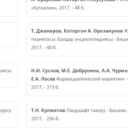
«Кутаалам», 2017, - 48 б.
Т. Джапаров. Которгон А. Орозакунов
Ж
планетасы: Балдар энциклопедиясы - Бишк
2017, - 48 б.
диясы
Н.И. Суслов, М.Е. Добрусина, А.А. Чурин
Е.А. Лосев
Фармацевтический маркетинг -
2017, - 319 б.
курсу
Т.Н. Кулматов
Ландшафт таануу - Бишкек,
2017, - 256 б.