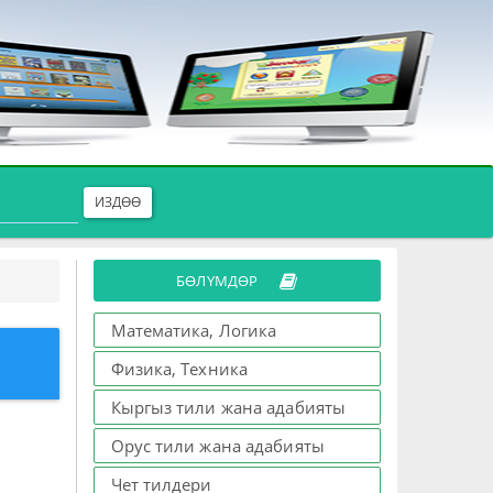
ИЗДӨӨ
БӨЛҮМДӨР
Математика, Логика
Физика, Техника
Кыргыз тили жана адабияты
Орус тили жана адабияты
Чет тилдери