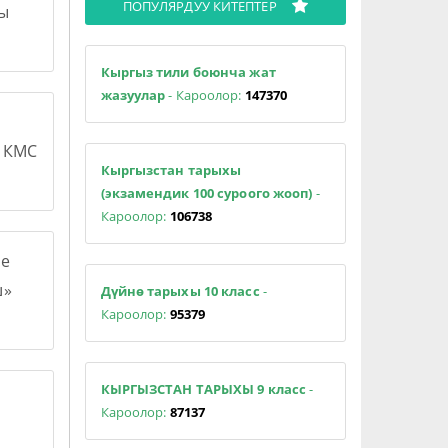
ПОПУЛЯРДУУ КИТЕПТЕР
сы
Кыргыз тили боюнча жат
жазуулар
- Кароолор:
147370
н КМС
Кыргызстан тарыхы
(экзамендик 100 суроого жооп)
-
Кароолор:
106738
е
ш»
Дүйнө тарыхы 10 класс
-
Кароолор:
95379
КЫРГЫЗСТАН ТАРЫХЫ 9 класс
-
Кароолор:
87137