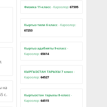
Физика 11-класс
- Кароолор:
67595
Кыргыз тили 6 класс
- Кароолор:
67253
Кыргыз адабияты 9-класс
-
Кароолор:
65614
ң
КЫРГЫЗСТАН ТАРЫХЫ 7 класс
-
Кароолор:
64527
ы на
5 с.
Кыргызстан тарыхы 8-класс
-
Кароолор:
64515