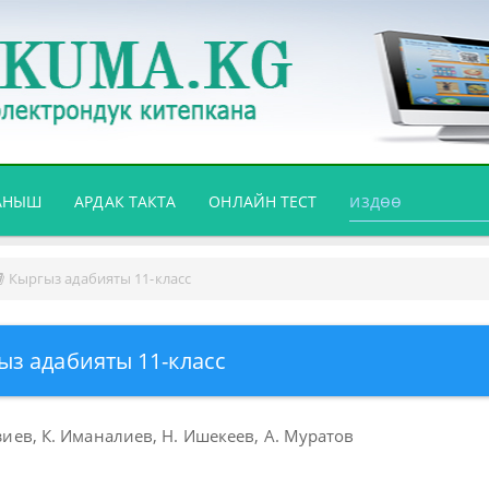
АНЫШ
АРДАК ТАКТА
ОНЛАЙН ТЕСТ
Кыргыз адабияты 11-класс
ыз адабияты 11-класс
зиев, К. Иманалиев, Н. Ишекеев, А. Муратов