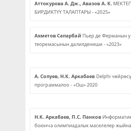
Аттокурова А. Дж., Авазов А. К.
МЕКТЕ
БИРДИКТҮҮ ТАЛАПТАРЫ - «2025»
Ахметов Сапарбай
Пьер де Ферманын у
теоремасынын далилдениши - «2023»
А. Сопуев, Н.К. Аркабаев
Delphi чөйрөс
программалоо - «Ош» 2020
Н.К. Аркабаев, П.С. Панков
Информати
боюнча олимпиадалык маселелер жыйна