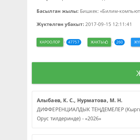
Басылган жылы:
Бишкек: «Билим-компьютер
Жүктөлгөн убакыт:
2017-09-15 12:11:41
-
-
КАРООЛОР
47757
ЖАКТЫ
260
ЖҮ
Алыбаев, К. С., Нурматова, М. Н.
ДИФФЕРЕНЦИАЛДЫК ТЕҢДЕМЕЛЕР (Кыргы
Орус тилдеринде) - «2026»