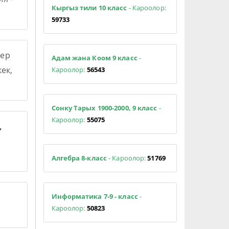
Кыргыз тили 10 класс
- Кароолор:
59733
ер
Адам жана Коом 9 класс
-
ек,
Кароолор:
56543
Сонку Тарых 1900-2000, 9 класс
-
Кароолор:
55075
,
Алгебра 8-класс
- Кароолор:
51769
Информатика 7-9 - класс
-
Кароолор:
50823