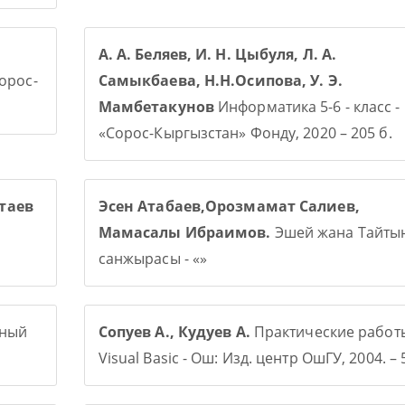
А. А. Беляев, И. Н. Цыбуля, Л. А.
Сорос-
Самыкбаева, Н.Н.Осипова, У. Э.
Мамбетакунов
Информатика 5-6 - класс -
«Сорос-Кыргызстан» Фонду, 2020 – 205 б.
таев
Эсен Атабаев,Орозмамат Салиев,
Мамасалы Ибраимов.
Эшей жана Тайты
санжырасы - «»
рный
Сопуев А., Кудуев А.
Практические работ
Visual Basic - Ош: Изд. центр ОшГУ, 2004. – 5