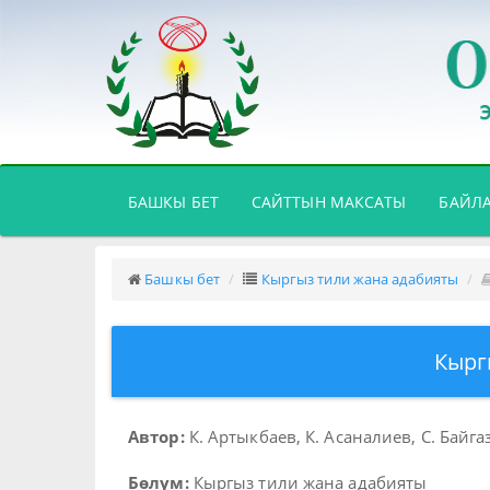
(CURRENT)
БАШКЫ БЕТ
САЙТТЫН МАКСАТЫ
БАЙЛ
Башкы бет
Кыргыз тили жана адабияты
Кырг
Автор:
К. Артыкбаев, К. Асаналиев, С. Байга
Бөлүм:
Кыргыз тили жана адабияты