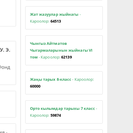
Жат жазуулар жыйнагы
-
Кароолор:
64513
Чынгыз Айтматов
У. Э.
Чыгармаларынын жыйнагы VI
том
- Кароолор:
62139
 Фонд
Жаңы тарых 8-класс
- Кароолор:
60000
Орто кылымдар тарыхы 7 класс
-
Кароолор:
59874
я -