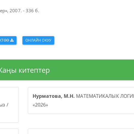
», 2007. - 336 б.
КТӨӨ
ОНЛАЙН ОКУУ
Жаңы китептер
Нурматова, М.Н.
МАТЕМАТИКАЛЫК ЛОГИК
з /
«2026»