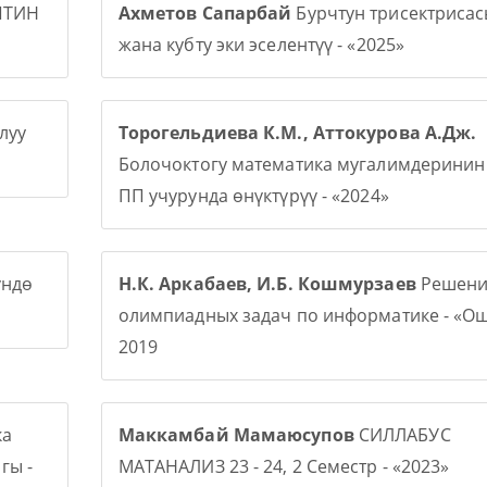
ПТИН
Ахметов Сапарбай
Бурчтун трисектриса
жана кубту эки эселентүү - «2025»
луу
Торогельдиева К.М., Аттокурова А.Дж.
Болочоктогу математика мугалимдерини
ПП учурунда өнүктүрүү - «2024»
үндө
Н.К. Аркабаев, И.Б. Кошмурзаев
Решени
олимпиадных задач по информатике - «О
2019
ка
Маккамбай Мамаюсупов
СИЛЛАБУС
гы -
МАТАНАЛИЗ 23 - 24, 2 Семестр - «2023»