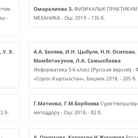
ттик
Омаралиева З.
ФИЗИКАЛЫК ПРАКТИКУМ
ш -
МЕХАНИКА - Ош: 2019 – 135 б.
 У. Э.
А.А. Беляев, И.Н. Цыбуля, Н.Н. Осипова, 
Мамбетакунов, Л.А. Самыкбаева
Информатика 5-6 класс (Русская версия) -
«Сорос-Кыргызстан», Бишкек 2018, - 205 б.
Г.Матиева, Г.М.Борбоева
Сүрөттөлүштөр
2 б.
методдору - Ош: 2018, - 82 б.
-
А. Орорзова. Которгон Н.Жусупова
Росси