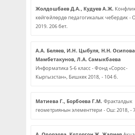
Жолдошбаев Д.А., Кудуев А.Ж.
Конфлик
көйгөйлөрдө педагогикалык чебердик - О
2019. 206 бет.
А.А. Беляев, И.Н. Цыбуля, Н.Н. Осипова,
Мамбетакунов, Л.А. Самыкбаева
Информатика 5-6 класс - Фонд «Сорос-
Кыргызстан», Бишкек 2018, - 104 б.
Матиева Г., Борбоева Г.М.
Фракталдык
геометриянын элементтери - Ош: 2018, - 7
А. Орорзова. Которгон Ж. Жапиев
Акча 