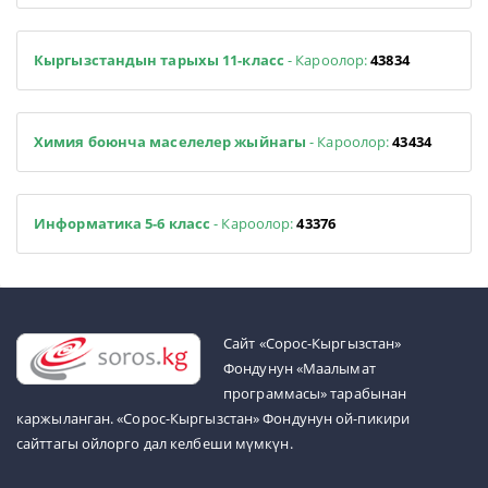
Кыргызстандын тарыхы 11-класс
- Кароолор:
43834
Химия боюнча маселелер жыйнагы
- Кароолор:
43434
Информатика 5-6 класс
- Кароолор:
43376
Cайт «Сорос-Кыргызстан»
Фондунун «Маалымат
программасы» тарабынан
каржыланган. «Сорос-Кыргызстан» Фондунун ой-пикири
сайттагы ойлорго дал келбеши мүмкүн.