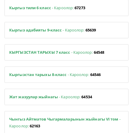
Кыргыз тили 6 класс
- Кароолор:
67273
Кыргыз адабияты 9-класс
- Кароолор:
65639
КЫРГЫЗСТАН ТАРЫХЫ 7 класс
- Кароолор:
64548
Кыргызстан тарыхы 8-класс
- Кароолор:
64546
Жат жазуулар жыйнагы
- Кароолор:
64534
Чынгыз Айтматов Чыгармаларынын жыйнагы VI том
-
Кароолор:
62163