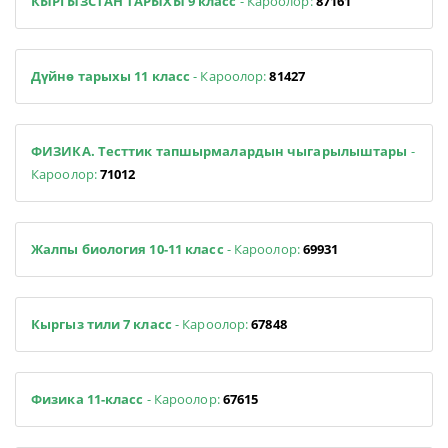
КЫРГЫЗСТАН ТАРЫХЫ 9 класс
- Кароолор:
87161
Дүйнө тарыхы 11 класс
- Кароолор:
81427
ФИЗИКА. Тесттик тапшырмалардын чыгарылыштары
-
Кароолор:
71012
Жалпы биология 10-11 класс
- Кароолор:
69931
Кыргыз тили 7 класс
- Кароолор:
67848
Физика 11-класс
- Кароолор:
67615