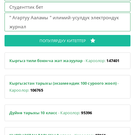
Студенттик бет
" Агартуу Ааламы " илимий-усулдук электрондук
журнал
ПОПУЛЯРДУУ КИТЕПТЕР
Кыргыз тили боюнча жат жазуулар
- Кароолор:
147401
Кыргызстан тарыхы (экзамендик 100 суроого жооп)
-
Кароолор:
106765
Дүйнө тарыхы 10 класс
- Кароолор:
95396