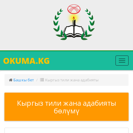
OKUMA.KG
Меню
ачуу
Башкы бет
Кыргыз тили жана адабияты
Кыргыз тили жана адабияты
бөлүмү