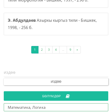
тили Морфология - Бишкек, 1997, - 296 б.
Э. Абдулдаев
Азыркы кыргыз тили - Бишкек,
1998, - 256 б.
1
2
3
4
...
9
»
ИЗДӨӨ
БӨЛҮМДӨР
Математика, Логика