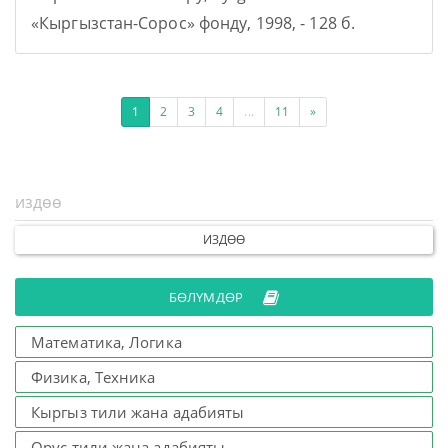
«Кыргызстан-Сорос» фонду, 1998, - 128 б.
1
2
3
4
...
11
»
ИЗДӨӨ
БӨЛҮМДӨР
Математика, Логика
Физика, Техника
Кыргыз тили жана адабияты
Орус тили жана адабияты