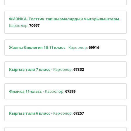
ФИЗИКА. Тесттик тапшырмалардын чыгарылыштары
-
Кароолор:
70997
Жалпы биология 10-11 класс
- Кароолор:
69914
Кыргыз тили 7 класс
- Кароолор:
67832
Физика 11-класс
- Кароолор:
67599
Кыргыз тили 6 класс
- Кароолор:
67257