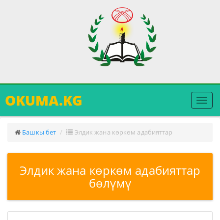
OKUMA.KG
Меню
ачуу
Башкы бет
Элдик жана көркөм адабияттар
Элдик жана көркөм адабияттар
бөлүмү