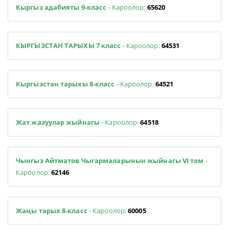
Кыргыз адабияты 9-класс
- Кароолор:
65620
КЫРГЫЗСТАН ТАРЫХЫ 7 класс
- Кароолор:
64531
Кыргызстан тарыхы 8-класс
- Кароолор:
64521
Жат жазуулар жыйнагы
- Кароолор:
64518
Чынгыз Айтматов Чыгармаларынын жыйнагы VI том
-
Кароолор:
62146
Жаңы тарых 8-класс
- Кароолор:
60005