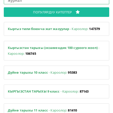
журнал
ПОПУЛЯРДУУ КИТЕПТЕР
Кыргыз тили боюнча жат жазуулар
- Кароолор:
147379
Кыргызстан тарыхы (экзамендик 100 суроого жооп)
-
Кароолор:
106745
Дүйнө тарыхы 10 класс
- Кароолор:
95383
КЫРГЫЗСТАН ТАРЫХЫ 9 класс
- Кароолор:
87143
Дүйнө тарыхы 11 класс
- Кароолор:
81410