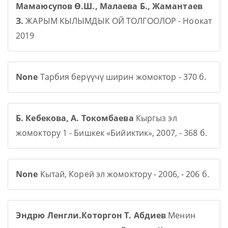
Мамаюсупов Ө.Ш., Малаева Б., Жамантаев
З.
ЖАРЫМ КЫЛЫМДЫК ОЙ ТОЛГООЛОР - Ноокат
2019
None
Тарбия берүүчү ширин жомоктор - 370 б.
Б. Кебекова, А. Токомбаева
Кыргыз эл
жомоктору 1 - Бишкек «Бийиктик», 2007, - 368 б.
None
Кытай, Корей эл жомоктору - 2006, - 206 б.
Эндрю Ленгли.Которгон Т. Абдиев
Менин