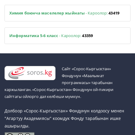
Химия боюнча маселелер жыйнагы
- Кароолор:
43419
Информатика 5-6 класс
- Кароолор:
43359
Cайт «Сорос-Кыргызстан»
Фондунун «Маалымат
программасы» тарабынан
каржыланган. «Сорос-Кыргызстан» Фондунун ой-пикири
сайттагы ойлорго дал келбеши мүмкүн.
Долбоор «Сорос-Кыргызстан» Фондунун колдоосу менен
"Агартуу Академиясы" коомдук Фонду тарабынан ишке
ашырылды.