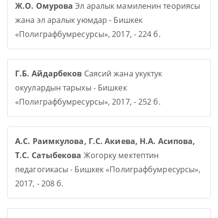
Ж.О. Омурова
Эл аралык мамиленин теориясы
жана эл аралык уюмдар - Бишкек
«Полиграфбумресурсы», 2017, - 224 б.
Г.Б. Айдарбеков
Саясий жана укуктук
окуулардын тарыхы - Бишкек
«Полиграфбумресурсы», 2017, - 252 б.
А.С. Раимкулова, Г.С. Акиева, Н.А. Асипова,
Т.С. Сатыбекова
Жогорку мектептин
педагогикасы - Бишкек «Полиграфбумресурсы»,
2017, - 208 б.