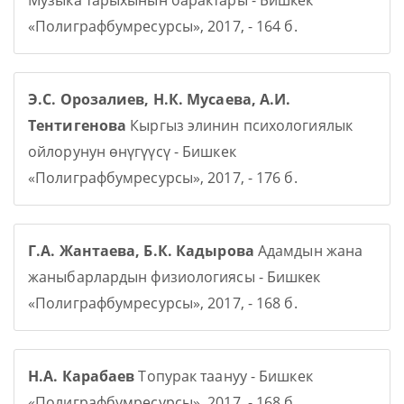
Музыка тарыхынын барактары - Бишкек
«Полиграфбумресурсы», 2017, - 164 б.
Э.С. Орозалиев, Н.К. Мусаева, А.И.
Тентигенова
Кыргыз элинин психологиялык
ойлорунун өнүгүүсү - Бишкек
«Полиграфбумресурсы», 2017, - 176 б.
Г.А. Жантаева, Б.К. Кадырова
Адамдын жана
жаныбарлардын физиологиясы - Бишкек
«Полиграфбумресурсы», 2017, - 168 б.
Н.А. Карабаев
Топурак таануу - Бишкек
«Полиграфбумресурсы», 2017, - 168 б.