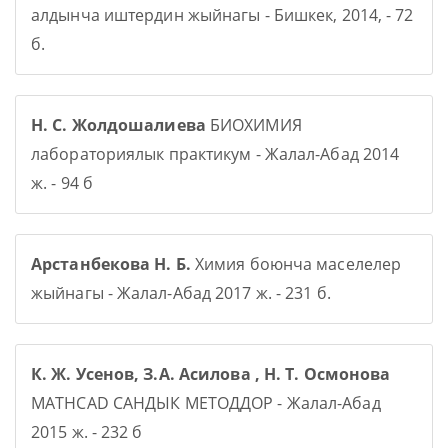
алдынча иштердин жыйнагы - Бишкек, 2014, - 72
б.
Н. С. Жолдошалиева
БИОХИМИЯ
лабораториялык практикум - Жалал-Абад 2014
ж. - 94 б
Арстанбекова Н. Б.
Химия боюнча маселелер
жыйнагы - Жалал-Абад 2017 ж. - 231 б.
К. Ж. Усенов, З.А. Асилова , Н. Т. Осмонова
MATHCAD САНДЫК МЕТОДДОР - Жалал-Абад
2015 ж. - 232 б