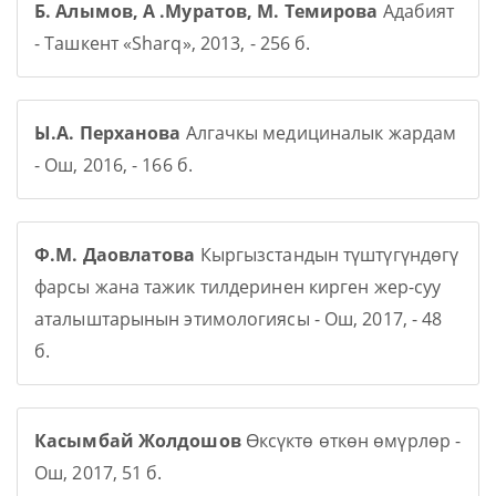
Б. Алымов, А .Муратов, М. Темирова
Адабият
- Ташкент «Sharq», 2013, - 256 б.
Ы.А. Перханова
Алгачкы медициналык жардам
- Ош, 2016, - 166 б.
Ф.М. Даовлатова
Кыргызстандын түштүгүндөгү
фарсы жана тажик тилдеринен кирген жер-суу
аталыштарынын этимологиясы - Ош, 2017, - 48
б.
Касымбай Жолдошов
Өксүктө өткөн өмүрлөр -
Ош, 2017, 51 б.