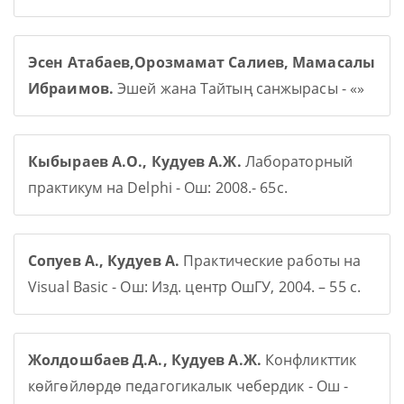
Эсен Атабаев,Орозмамат Салиев, Мамасалы
Ибраимов.
Эшей жана Тайтың санжырасы - «»
Кыбыраев А.О., Кудуев А.Ж.
Лабораторный
практикум на Delphi - Ош: 2008.- 65с.
Сопуев А., Кудуев А.
Практические работы на
Visual Basic - Ош: Изд. центр ОшГУ, 2004. – 55 с.
Жолдошбаев Д.А., Кудуев А.Ж.
Конфликттик
көйгөйлөрдө педагогикалык чебердик - Ош -