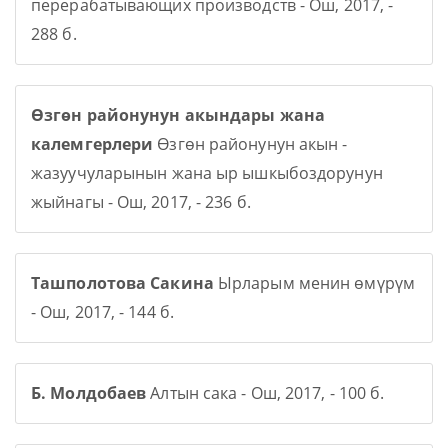
перерабатывающих производств - Ош, 2017, -
288 б.
Өзгөн районунун акындары жана
калемгерлери
Өзгөн районунун акын -
жазуучуларынын жана ыр ышкыбоздорунун
жыйнагы - Ош, 2017, - 236 б.
Ташполотова Сакина
Ырларым менин өмүрүм
- Ош, 2017, - 144 б.
Б. Молдобаев
Алтын сака - Ош, 2017, - 100 б.