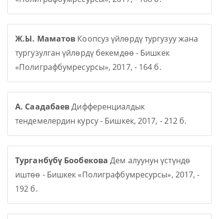
Ж.Ы. Маматов
Коопсуз үйлөрдү тургузуу жана
тургузулган үйлөрдү бекемдөө - Бишкек
«Полиграфбумресурсы», 2017, - 164 б.
А. Саадабаев
Дифференциалдык
тендемелердин курсу - Бишкек, 2017, - 212 б.
Турганбүбү Бообекова
Дем алуунун үстүндө
иштөө - Бишкек «Полиграфбумресурсы», 2017, -
192 б.