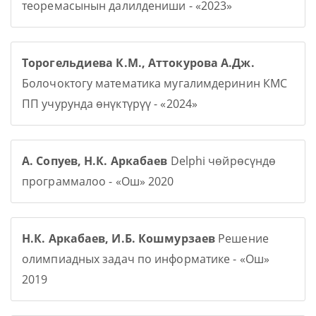
теоремасынын далилдениши - «2023»
Торогельдиева К.М., Аттокурова А.Дж.
Болочоктогу математика мугалимдеринин КМС
ПП учурунда өнүктүрүү - «2024»
А. Сопуев, Н.К. Аркабаев
Delphi чөйрөсүндө
программалоо - «Ош» 2020
Н.К. Аркабаев, И.Б. Кошмурзаев
Решение
олимпиадных задач по информатике - «Ош»
2019