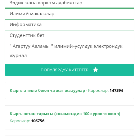
Элдик жана көркөм адабияттар
Илимий макалалар
Информатика
Студенттик бет
" Агартуу Ааламы " илимий-усулдук электрондук
журнал
ПОПУЛЯРДУУ КИТЕПТЕР
Кыргыз тили боюнча жат жазуулар
- Кароолор:
147394
Кыргызстан тарыхы (экзамендик 100 суроого жооп)
-
Кароолор:
106756