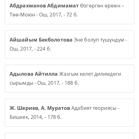
Абдрахманов Абдимамат
Өзгөргөн өрөөн –
Төө-Моюн - Ош, 2017, - 72 б.
Айшайым Бекболотова
Эне болуп түшүндүм -
Ош, 2017, - 224 б.
Адылова Айтилла
Жазгым келет дилимдеги
сырымды - Ош, 2017, - 188 б.
Ж. Шериев, А. Муратов
Адабият теориясы -
Бишкек, 2014, - 178 б.