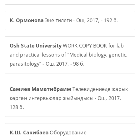
К. Ормонова
Эне тилеги - Ош, 2017, - 192 б.
Osh State University
WORK COPY BOOK for lab
and practical lessons of “Medical biology, genetic,
parasitology” - Ош, 2017, - 98 б.
Самиев Маматибраим
Телевидениеде жарык
көргөн интервьюлар жыйындысы - Ош, 2017,
128 б.
К.Ш. Сакибаев
Оборудование