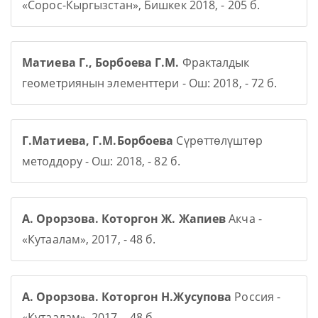
«Сорос-Кыргызстан», Бишкек 2018, - 205 б.
Матиева Г., Борбоева Г.М.
Фракталдык
геометриянын элементтери - Ош: 2018, - 72 б.
Г.Матиева, Г.М.Борбоева
Сүрөттөлүштөр
методдору - Ош: 2018, - 82 б.
А. Орорзова. Которгон Ж. Жапиев
Акча -
«Кутаалам», 2017, - 48 б.
А. Орорзова. Которгон Н.Жусупова
Россия -
«Кутаалам», 2017, - 48 б.