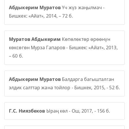
Абдыкерим Муратов
Үч жүз жаңылмач -
Бишкек: «Айат», 2014, – 72 б.
Муратов Абдыкерим
Көпөлөктөр өрөөнүн
көксөгөн Мурза Гапаров - Бишкек: «Айат», 2013,
– 60 б.
Абдыкерим Муратов
Балдарга багышталган
элдик салттар жана тойлор - Бишкек, 2015, - 52 б.
Г.С. Ниязбеков
Ыраң көл - Ош, 2017, - 156 б.