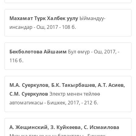
Махамат Түрк Халбек уулу
Ыймандуу-
инсандар - Ош, 2017 - 108 б.
Бекболотова Айшаим
Бул өмүр - Ош, 2017, -
116 б.
М.А. Суеркулов, Б.К. Такырбашев, А.Т. Асиев,
С.М. Суеркулов
Электр менен тейлөө
автоматикасы - Бишкек, 2017, - 212 б.
А. Жещинский, З. Куйкеева, С. Исмаилова