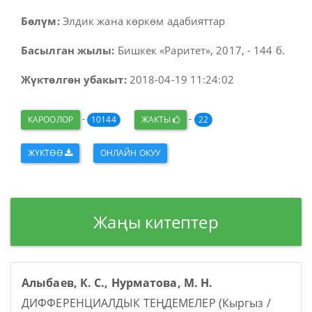
Бөлүм:
Элдик жана көркөм адабияттар
Басылган жылы:
Бишкек «Раритет», 2017, - 144 б.
Жүктөлгөн убакыт:
2018-04-19 11:24:02
-
-
КАРООЛОР
10144
ЖАКТЫ
22
ЖҮКТӨӨ
ОНЛАЙН ОКУУ
Жаңы китептер
Алыбаев, К. С., Нурматова, М. Н.
ДИФФЕРЕНЦИАЛДЫК ТЕҢДЕМЕЛЕР (Кыргыз /