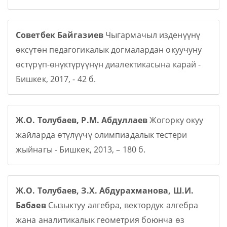
Советбек Байгазиев
Чыгармачыл изденүүнү
өксүтөн педагогикалык догмалардан окуучуну
өстүрүп-өнүктүрүүнүн диалектикасына карай -
Бишкек, 2017, - 42 б.
Ж.О. Толубаев, Р.М. Абдуллаев
Жогорку окуу
жайларда өтүлүүчү олимпиадалык тестери
жыйнагы - Бишкек, 2013, – 180 б.
Ж.О. Толубаев, З.Х. Абдурахманова, Ш.И.
Бабаев
Сызыктуу алгебра, вектордук алгебра
жана аналитикалык геометрия боюнча өз