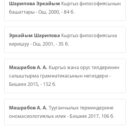
Шарипова Эркайым
Кыргыз философиясынын
башаттары - Ош, 2000, - 84 б.
Эркайым Шарипова
Кыргыз философиясына
киришуу - Ош, 2001, - 35 б.
Машрабов А. А.
Кыргыз жана орус тилдеринин
салыштырма грамматикасынын негиздери -
Бишкек 2015, - 152 б.
Машрабов А. А.
Тууганчылык терминдерине
ономасиологиялык илик - Бишкек 2017, 106 б.