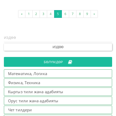
«
1
2
3
4
5
6
7
8
9
»
ИЗДӨӨ
БӨЛҮМДӨР
Математика, Логика
Физика, Техника
Кыргыз тили жана адабияты
Орус тили жана адабияты
Чет тилдери