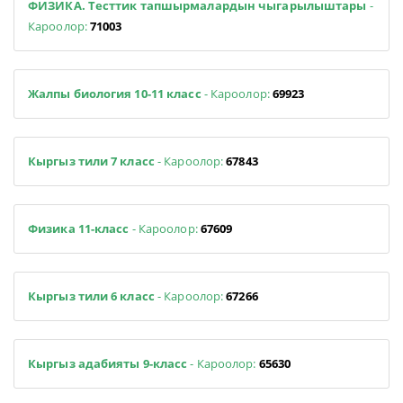
ФИЗИКА. Тесттик тапшырмалардын чыгарылыштары
-
Кароолор:
71003
Жалпы биология 10-11 класс
- Кароолор:
69923
Кыргыз тили 7 класс
- Кароолор:
67843
Физика 11-класс
- Кароолор:
67609
Кыргыз тили 6 класс
- Кароолор:
67266
Кыргыз адабияты 9-класс
- Кароолор:
65630