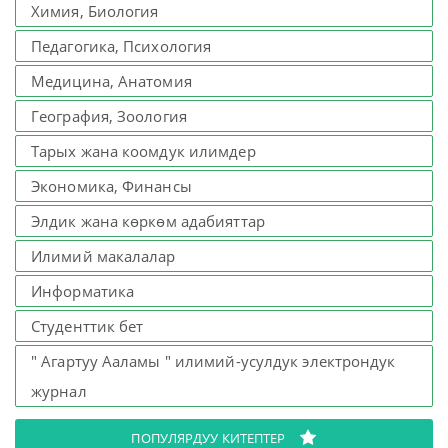
Химия, Биология
Педагогика, Психология
Медицина, Анатомия
География, Зоология
Тарых жана коомдук илимдер
Экономика, Финансы
Элдик жана көркөм адабияттар
Илимий макалалар
Информатика
Студенттик бет
" Агартуу Ааламы " илимий-усулдук электрондук
журнал
ПОПУЛЯРДУУ КИТЕПТЕР