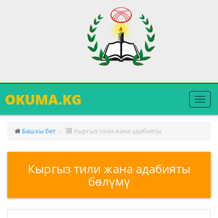
OKUMA.KG
Меню
ачуу
Башкы бет
Кыргыз тили жана адабияты
Кыргыз тили жана адабияты
бөлүмү