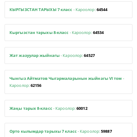
КЫРГЫЗСТАН ТАРЫХЫ 7 класс
- Кароолор:
64544
Кыргызстан тарыхы 8-класс
- Кароолор:
64534
Жат жазуулар жыйнагы
- Кароолор:
64527
Чынгыз Айтматов Чыгармаларынын жыйнагы VI том
-
Кароолор:
62156
Жаңы тарых 8-класс
- Кароолор:
60012
Орто кылымдар тарыхы 7 класс
- Кароолор:
59887