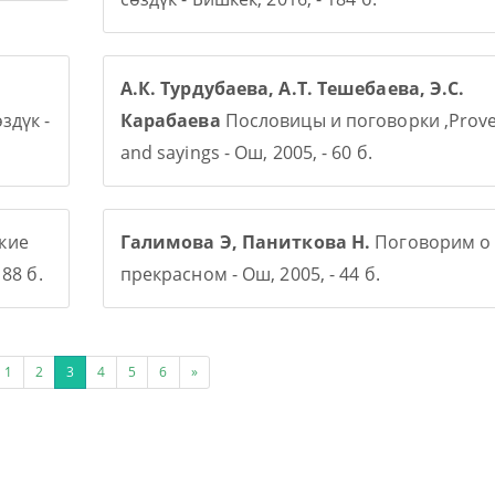
А.К. Турдубаева, А.Т. Тешебаева, Э.С.
здүк -
Карабаева
Пословицы и поговорки ,Prov
and sayings - Ош, 2005, - 60 б.
кие
Галимова Э, Паниткова Н.
Поговорим о
88 б.
прекрасном - Ош, 2005, - 44 б.
1
2
3
4
5
6
»