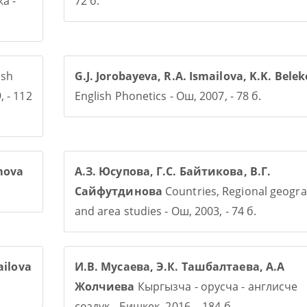
а -
72 б.
ish
G.J. Jorobayeva, R.A. Ismailova, K.K. Bele
 - 112
English Phonetics - Ош, 2007, - 78 б.
imova
А.З. Юсупова, Г.С. Байтикова, В.Г.
Сайфутдинова
Countries, Regional geogr
and area studies - Ош, 2003, - 74 б.
ailova
И.В. Мусаева, Э.К. Ташбалтаева, А.А
Жолчиева
Кыргызча - орусча - англисче
сөздүк - Бишкек, 2016, - 184 б.