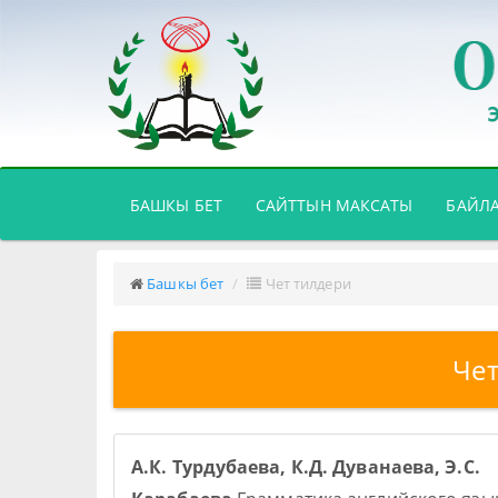
(CURRENT)
БАШКЫ БЕТ
САЙТТЫН МАКСАТЫ
БАЙЛ
Башкы бет
Чет тилдери
Чет
А.К. Турдубаева, К.Д. Дуванаева, Э.С.