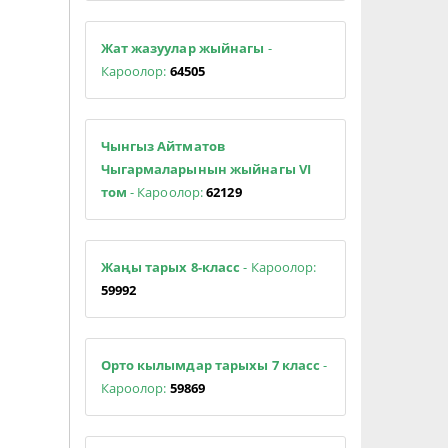
Жат жазуулар жыйнагы
-
Кароолор:
64505
Чынгыз Айтматов
Чыгармаларынын жыйнагы VI
том
- Кароолор:
62129
Жаңы тарых 8-класс
- Кароолор:
59992
Орто кылымдар тарыхы 7 класс
-
Кароолор:
59869