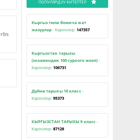
ПОПУЛЯРДУУ КИТЕПТЕР
Кыргыз тили боюнча жат
жазуулар
- Кароолор:
147357
erbs
Кыргызстан тарыхы
(экзамендик 100 суроого жооп)
-
Кароолор:
106731
Дүйнө тарыхы 10 класс
-
Кароолор:
95373
КЫРГЫЗСТАН ТАРЫХЫ 9 класс
-
Кароолор:
87128