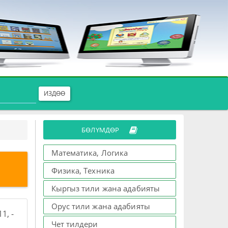
ИЗДӨӨ
БӨЛҮМДӨР
Математика, Логика
Физика, Техника
Кыргыз тили жана адабияты
Орус тили жана адабияты
1, -
Чет тилдери