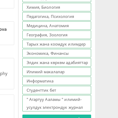
Химия, Биология
Педагогика, Психология
Медицина, Анатомия
kova
География, Зоология
Тарых жана коомдук илимдер
Экономика, Финансы
Элдик жана көркөм адабияттар
Илимий макалалар
aphy
Информатика
Студенттик бет
" Агартуу Ааламы " илимий-
усулдук электрондук журнал