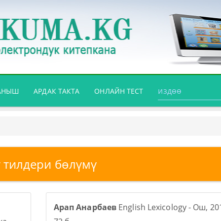
АНЫШ
АРДАК ТАКТА
ОНЛАЙН ТЕСТ
 тилдери бөлүмү
Арап Анарбаев
English Lexicology - Ош, 201