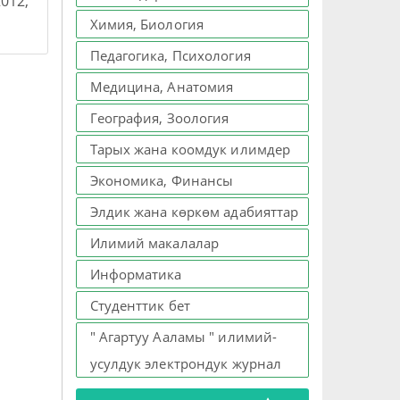
012,
Химия, Биология
Педагогика, Психология
Медицина, Анатомия
География, Зоология
Тарых жана коомдук илимдер
Экономика, Финансы
Элдик жана көркөм адабияттар
Илимий макалалар
Информатика
Студенттик бет
" Агартуу Ааламы " илимий-
усулдук электрондук журнал