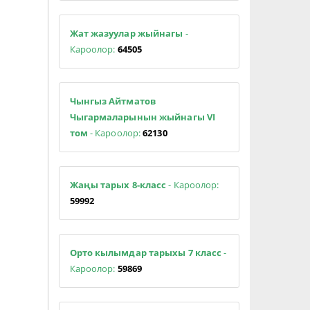
Жат жазуулар жыйнагы
-
Кароолор:
64505
Чынгыз Айтматов
Чыгармаларынын жыйнагы VI
том
- Кароолор:
62130
Жаңы тарых 8-класс
- Кароолор:
59992
Орто кылымдар тарыхы 7 класс
-
Кароолор:
59869