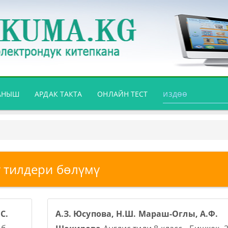
АНЫШ
АРДАК ТАКТА
ОНЛАЙН ТЕСТ
 тилдери бөлүмү
С.
А.З. Юсупова, Н.Ш. Мараш-Оглы, А.Ф.