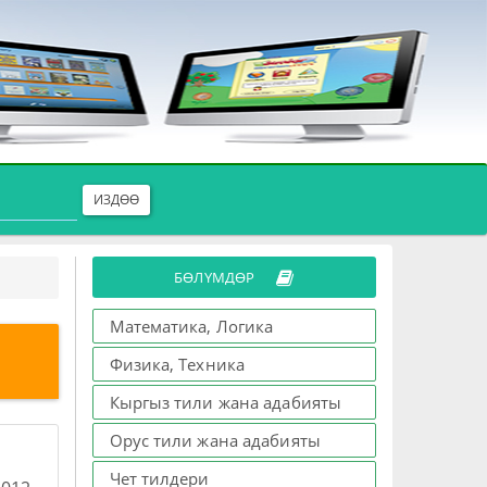
ИЗДӨӨ
БӨЛҮМДӨР
Математика, Логика
Физика, Техника
Кыргыз тили жана адабияты
Орус тили жана адабияты
Чет тилдери