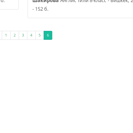
 б.
Шакирова
Англис тили 8-класс - Бишкек, 2
- 152 б.
1
2
3
4
5
6