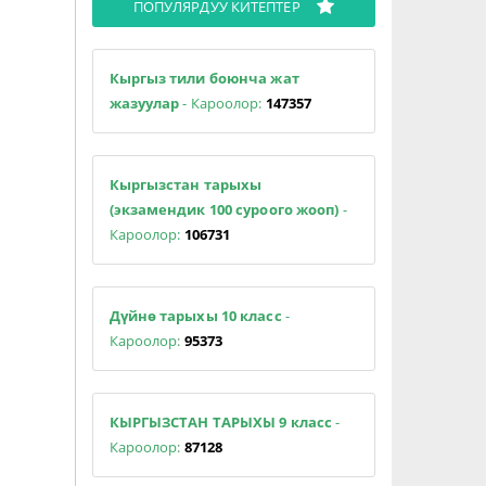
ПОПУЛЯРДУУ КИТЕПТЕР
Кыргыз тили боюнча жат
жазуулар
- Кароолор:
147357
Кыргызстан тарыхы
(экзамендик 100 суроого жооп)
-
Кароолор:
106731
Дүйнө тарыхы 10 класс
-
Кароолор:
95373
КЫРГЫЗСТАН ТАРЫХЫ 9 класс
-
Кароолор:
87128