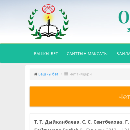
(CURRENT)
БАШКЫ БЕТ
САЙТТЫН МАКСАТЫ
БАЙЛ
Башкы бет
Чет тилдери
Чет
Т. Т. Дыйканбаева, С. С. Сеитбекова, Г. 