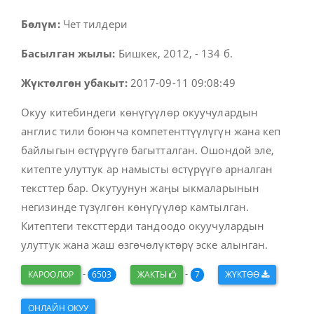
Бөлүм:
Чет тилдери
Басылган жылы:
Бишкек, 2012, - 134 б.
Жүктөлгөн убакыт:
2017-09-11 09:08:49
Окуу китебиндеги көнүгүүлөр окуучулардын
англис тили боюнча компетенттүүлүгүн жана кеп
байлыгын өстүрүүгө багытталган. Ошондой эле,
китепте улуттук ар намысты өстүрүүгө арналган
тексттер бар. Окутуунун жаңы ыкмаларынын
негизинде түзүлгөн көнүгүүлөр камтылган.
Китептеги тексттерди тандоодо окуучулардын
улуттук жана жаш өзгөчөлүктөрү эске алынган.
-
-
КАРООЛОР
6503
ЖАКТЫ
7
ЖҮКТӨӨ
ОНЛАЙН ОКУУ