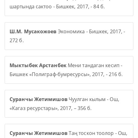
шартында сактоо - Бишкек, 2017, - 84 б.
Ш.М. Мусакожоев
Экономика - Бишкек, 2017, -
272 б.
Мыктыбек Арстанбек
Мени тандаган кесип -
Бишкек «Полиграф-бумресурсы», 2017, - 216 б.
Суранчы Жетимишов
Чуулган кылым - Ош,
«Кагаз ресурстары», 2017, – 356 б.
Суранчы Жетимишов
Таң тоскон тоолор - Ош,