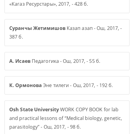
«Кагаз Ресурстары», 2017, - 428 б.
Суранчы Жетимишов
Казап азап - Ош, 2017, -
387 б.
А. Исаев
Педагогика - Ош, 2017, - 55 б.
К. Ормонова
Эне тилеги - Ош, 2017, - 192 б.
Osh State University
WORK COPY BOOK for lab
and practical lessons of “Medical biology, genetic,
parasitology” - Ош, 2017, - 98 б.