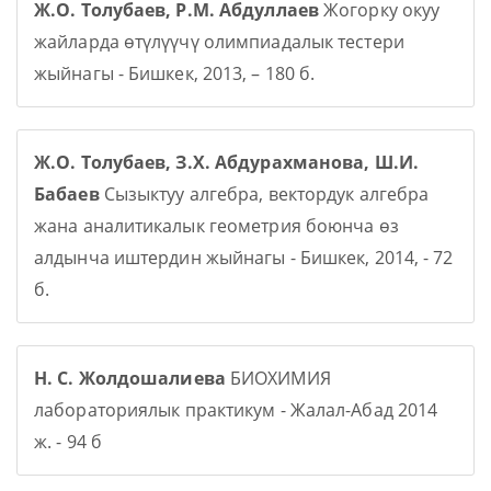
Ж.О. Толубаев, Р.М. Абдуллаев
Жогорку окуу
жайларда өтүлүүчү олимпиадалык тестери
жыйнагы - Бишкек, 2013, – 180 б.
Ж.О. Толубаев, З.Х. Абдурахманова, Ш.И.
Бабаев
Сызыктуу алгебра, вектордук алгебра
жана аналитикалык геометрия боюнча өз
алдынча иштердин жыйнагы - Бишкек, 2014, - 72
б.
Н. С. Жолдошалиева
БИОХИМИЯ
лабораториялык практикум - Жалал-Абад 2014
ж. - 94 б