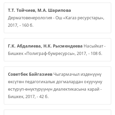
Т.Т. Тойчиев, М.А. Шарипова
Дерматовенерология - Ош «Кагаз ресурстары»,
2017, - 160 б.
Г.К. Абдалиева, Н.К. Рысмендеева
Насыйкат -
Бишкек «Полиграф-бумресурсы», 2017, - 108 б.
Советбек Байгазиев
Чыгармачыл изденүүнү
өксүтөн педагогикалык догмалардан окуучуну
өстүрүп-өнүктүрүүнүн диалектикасына карай -
Бишкек, 2017, - 42 б.