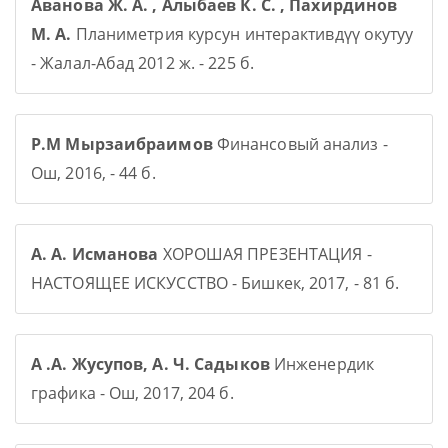
Аванова Ж. А. , Алыбаев К. С. , Пахирдинов
М. А.
Планиметрия курсун интерактивдүү окутуу
- Жалал-Абад 2012 ж. - 225 б.
Р.М Мырзаибраимов
Финансовый анализ -
Ош, 2016, - 44 б.
А. А. Исманова
ХОРОШАЯ ПРЕЗЕНТАЦИЯ -
НАСТОЯЩЕЕ ИСКУССТВО - Бишкек, 2017, - 81 б.
А .А. Жусупов, А. Ч. Садыков
Инженердик
графика - Ош, 2017, 204 б.