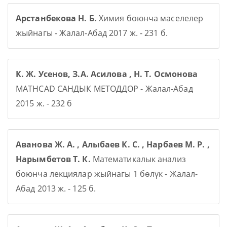
Арстанбекова Н. Б.
Химия боюнча маселелер
жыйнагы - Жалал-Абад 2017 ж. - 231 б.
К. Ж. Усенов, З.А. Асилова , Н. Т. Осмонова
MATHCAD САНДЫК МЕТОДДОР - Жалал-Абад
2015 ж. - 232 б
Аванова Ж. А. , Алыбаев К. С. , Нарбаев М. Р. ,
Нарымбетов Т. К.
Математикалык анализ
боюнча лекциялар жыйнагы 1 бөлүк - Жалал-
Абад 2013 ж. - 125 б.