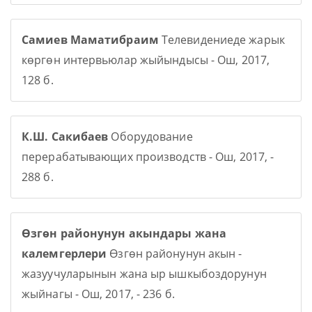
Самиев Маматибраим
Телевидениеде жарык
көргөн интервьюлар жыйындысы - Ош, 2017,
128 б.
К.Ш. Сакибаев
Оборудование
перерабатывающих производств - Ош, 2017, -
288 б.
Өзгөн районунун акындары жана
калемгерлери
Өзгөн районунун акын -
жазуучуларынын жана ыр ышкыбоздорунун
жыйнагы - Ош, 2017, - 236 б.