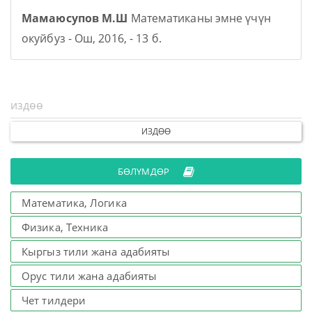
Мамаюсупов М.Ш
Математиканы эмне үчүн
окуйбуз - Ош, 2016, - 13 б.
ИЗДӨӨ
БӨЛҮМДӨР
Математика, Логика
Физика, Техника
Кыргыз тили жана адабияты
Орус тили жана адабияты
Чет тилдери