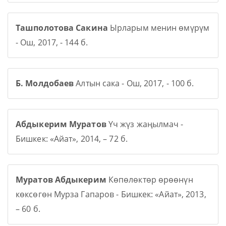
Ташполотова Сакина
Ырларым менин өмүрүм
- Ош, 2017, - 144 б.
Б. Молдобаев
Алтын сака - Ош, 2017, - 100 б.
Абдыкерим Муратов
Үч жүз жаңылмач -
Бишкек: «Айат», 2014, – 72 б.
Муратов Абдыкерим
Көпөлөктөр өрөөнүн
көксөгөн Мурза Гапаров - Бишкек: «Айат», 2013,
– 60 б.