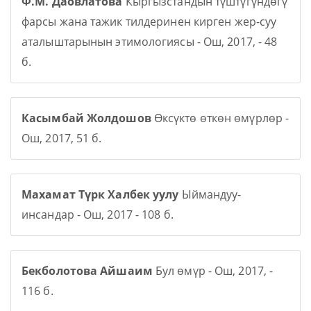
Ф.М. Даовлатова
Кыргызстандын түштүгүндөгү
фарсы жана тажик тилдеринен кирген жер-суу
аталыштарынын этимологиясы - Ош, 2017, - 48
б.
Касымбай Жолдошов
Өксүктө өткөн өмүрлөр -
Ош, 2017, 51 б.
Махамат Түрк Халбек уулу
Ыймандуу-
инсандар - Ош, 2017 - 108 б.
Бекболотова Айшаим
Бул өмүр - Ош, 2017, -
116 б.