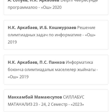
А. Сопуев, Н.К. Аркабаев
Delphi чөйрөсүндө
программалоо - «Ош» 2020
Н.К. Аркабаев, И.Б. Кошмурзаев
Решение
олимпиадных задач по информатике - «Ош»
2019
Н.К. Аркабаев, П.С. Панков
Информатика
боюнча олимпиадалык маселелер жыйнагы -
«Ош» 2019
Маккамбай Мамаюсупов
СИЛЛАБУС
МАТАНАЛИЗ 23 - 24, 2 Семестр - «2023»