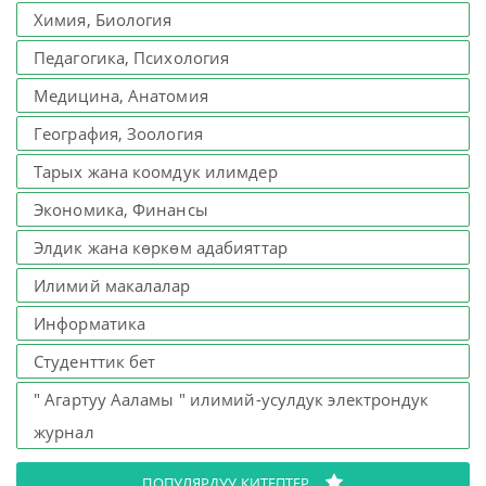
Химия, Биология
Педагогика, Психология
Медицина, Анатомия
География, Зоология
Тарых жана коомдук илимдер
Экономика, Финансы
Элдик жана көркөм адабияттар
Илимий макалалар
Информатика
Студенттик бет
" Агартуу Ааламы " илимий-усулдук электрондук
журнал
ПОПУЛЯРДУУ КИТЕПТЕР