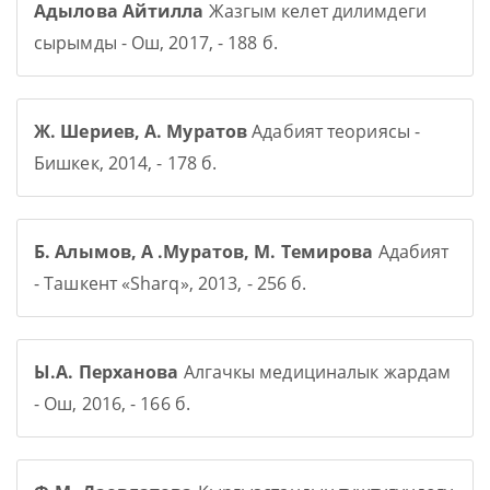
Адылова Айтилла
Жазгым келет дилимдеги
сырымды - Ош, 2017, - 188 б.
Ж. Шериев, А. Муратов
Адабият теориясы -
Бишкек, 2014, - 178 б.
Б. Алымов, А .Муратов, М. Темирова
Адабият
- Ташкент «Sharq», 2013, - 256 б.
Ы.А. Перханова
Алгачкы медициналык жардам
- Ош, 2016, - 166 б.