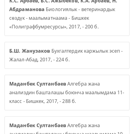
К.С. Арбаев, Б.С. Ажыбеков, К.А. Арбаев, Н.
Абдраманова
Биологиялык - ветеринардык
сөздүк - маалыматнаама - Бишкек
«Полиграфбумресурсы», 2017, - 200 б.
Б.Ш. Жанузаков
Бухгалтердик каржылык эсеп -
Жалал-Абад, 2017, - 224 б.
Маданбек Султанбаев
Алгебра жана
анализдин башталашы боюнча маалымдама 11-
класс - Бишкек, 2017, - 288 б.
Маданбек Султанбаев
Алгебра жана