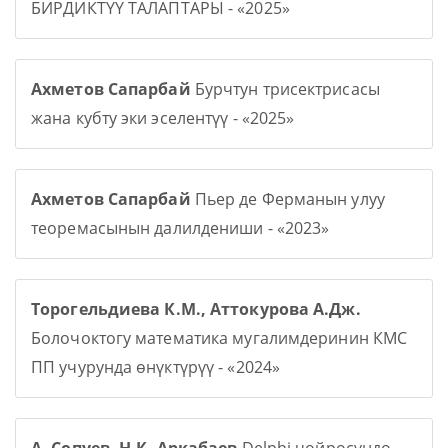
БИРДИКТҮҮ ТАЛАПТАРЫ - «2025»
Ахметов Сапарбай
Бурчтун трисектрисасы
жана кубту эки эселентүү - «2025»
Ахметов Сапарбай
Пьер де Ферманын улуу
теоремасынын далилдениши - «2023»
Торогельдиева К.М., Аттокурова А.Дж.
Болочоктогу математика мугалимдеринин КМС
ПП учурунда өнүктүрүү - «2024»