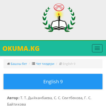
OKUMA.KG
Меню
ачуу
Башкы бет
Чет тилдери
English 9
English 9
Автор:
Т. Т. Дыйканбаева, С. С. Сеитбекова, Г. С.
Байтикова