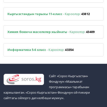
Кыргызстандын тарыхы 11-класс
- Кароолор:
43812
Химия боюнча маселелер жыйнагы
- Кароолор:
43409
Информатика 5-6 класс
- Кароолор:
43354
Cайт «Сорос-Кыргызстан»
Фондунун «Маалымат
программасы» тарабынан
каржыланган. «Сорос-Кыргызстан» Фондунун ой-пикири
сайттагы ойлорго дал келбеши мүмкүн.