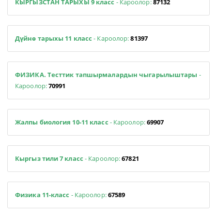
КЫРГЫЗСТАН ТАРЫХЫ 9 класс
- Кароолор:
87132
Дүйнө тарыхы 11 класс
- Кароолор:
81397
ФИЗИКА. Тесттик тапшырмалардын чыгарылыштары
-
Кароолор:
70991
Жалпы биология 10-11 класс
- Кароолор:
69907
Кыргыз тили 7 класс
- Кароолор:
67821
Физика 11-класс
- Кароолор:
67589