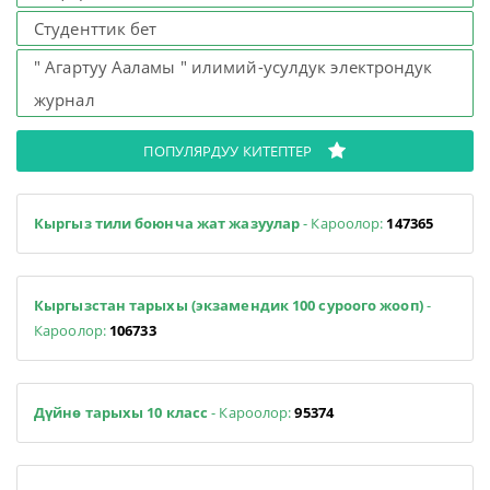
Студенттик бет
" Агартуу Ааламы " илимий-усулдук электрондук
журнал
ПОПУЛЯРДУУ КИТЕПТЕР
Кыргыз тили боюнча жат жазуулар
- Кароолор:
147365
Кыргызстан тарыхы (экзамендик 100 суроого жооп)
-
Кароолор:
106733
Дүйнө тарыхы 10 класс
- Кароолор:
95374