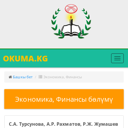
OKUMA.KG
Меню
ачуу
Башкы бет
Экономика, Финансы
Экономика, Финансы бөлүмү
С.А. Турсунова, А.Р. Рахматов, Р.Ж. Жумашев