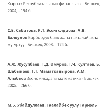
Кыргыз Республикасынын финансысы - Бишкек,
2004, - 194 б.
С.Б. Сабитова, К.Т. Эсенгелдиева, А.В.
Балкунов
Борбордук банк жана накталай акча
жүгүртүү - Бишкек, 2003, - 174 б.
А.Ж. Жусупбаев, Т.Д. Өмүров, Т.Ч. Култаев, Б.
Шабыкеев, Г.Т. Маматкадырова, А.М.
Алыбаев
Экономикадагы математика - Бишкек,
2005, - 266 б.
М.Б. Убайдуллаев, Таалайбек уулу Тариэль