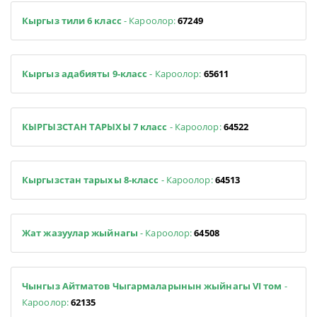
Кыргыз тили 6 класс
- Кароолор:
67249
Кыргыз адабияты 9-класс
- Кароолор:
65611
КЫРГЫЗСТАН ТАРЫХЫ 7 класс
- Кароолор:
64522
Кыргызстан тарыхы 8-класс
- Кароолор:
64513
Жат жазуулар жыйнагы
- Кароолор:
64508
Чынгыз Айтматов Чыгармаларынын жыйнагы VI том
-
Кароолор:
62135