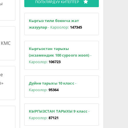
ПОПУЛЯРДУУ КИТЕПТЕР
сы
Кыргыз тили боюнча жат
жазуулар
- Кароолор:
147345
н КМС
Кыргызстан тарыхы
(экзамендик 100 суроого жооп)
-
Кароолор:
106723
е
ш»
Дүйнө тарыхы 10 класс
-
Кароолор:
95364
КЫРГЫЗСТАН ТАРЫХЫ 9 класс
-
Кароолор:
87121