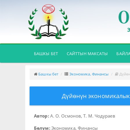
(CURRENT)
БАШКЫ БЕТ
САЙТТЫН МАКСАТЫ
БАЙЛ
Башкы бет
Экономика, Финансы
Дүйөн
Дүйөнүн экономикалык 
Автор:
А. О. Осмонов, Т. М. Чодураев
Бөлүм:
Экономика, Финансы