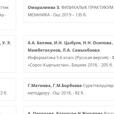
ттик
Омаралиева З.
ФИЗИКАЛЫК ПРАКТИКУМ
ш -
МЕХАНИКА - Ош: 2019 – 135 б.
 У. Э.
А.А. Беляев, И.Н. Цыбуля, Н.Н. Осипова, 
Мамбетакунов, Л.А. Самыкбаева
Информатика 5-6 класс (Русская версия) -
«Сорос-Кыргызстан», Бишкек 2018, - 205 б.
Г.Матиева, Г.М.Борбоева
Сүрөттөлүштөр
2 б.
методдору - Ош: 2018, - 82 б.
-
А. Орорзова. Которгон Н.Жусупова
Росси