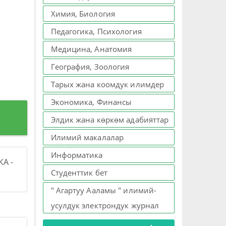
Химия, Биология
Педагогика, Психология
Медицина, Анатомия
География, Зоология
Тарых жана коомдук илимдер
Экономика, Финансы
Элдик жана көркөм адабияттар
Илимий макалалар
Информатика
А -
Студенттик бет
" Агартуу Ааламы " илимий-
усулдук электрондук журнал