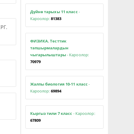
Дүйнө тарыхы 11 класс
-
Кароолор:
81383
РГ.
ФИЗИКА. Тесттик
тапшырмалардын
чыгарылыштары
- Кароолор:
70979
Жалпы биология 10-11 класс
-
Кароолор:
69894
Кыргыз тили 7 класс
- Кароолор:
67809