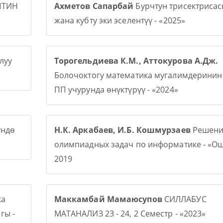
ПТИН
Ахметов Сапарбай
Бурчтун трисектриса
жана кубту эки эселентүү - «2025»
луу
Торогельдиева К.М., Аттокурова А.Дж.
Болочоктогу математика мугалимдерини
ПП учурунда өнүктүрүү - «2024»
үндө
Н.К. Аркабаев, И.Б. Кошмурзаев
Решени
олимпиадных задач по информатике - «О
2019
ка
Маккамбай Мамаюсупов
СИЛЛАБУС
гы -
МАТАНАЛИЗ 23 - 24, 2 Семестр - «2023»