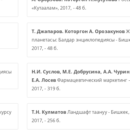
«Кутаалам», 2017, - 48 б.
Т. Джапаров. Которгон А. Орозакунов
Ж
планетасы: Балдар энциклопедиясы - Бишк
2017, - 48 б.
диясы
Н.И. Суслов, М.Е. Добрусина, А.А. Чурин
Е.А. Лосев
Фармацевтический маркетинг -
2017, - 319 б.
курсу
Т.Н. Кулматов
Ландшафт таануу - Бишкек,
2017, - 256 б.