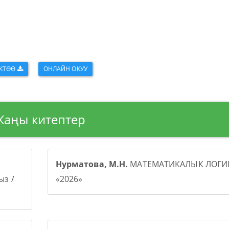
КТӨӨ
ОНЛАЙН ОКУУ
Жаңы китептер
Нурматова, М.Н.
МАТЕМАТИКАЛЫК ЛОГИК
з /
«2026»