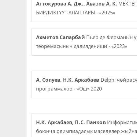
Аттокурова А. Дж., Авазов А. К.
МЕКТЕ
БИРДИКТҮҮ ТАЛАПТАРЫ - «2025»
Ахметов Сапарбай
Пьер де Ферманын у
теоремасынын далилдениши - «2023»
А. Сопуев, Н.К. Аркабаев
Delphi чөйрөс
программалоо - «Ош» 2020
Н.К. Аркабаев, П.С. Панков
Информати
боюнча олимпиадалык маселелер жыйна