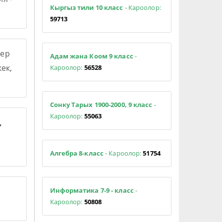
Кыргыз тили 10 класс
- Кароолор:
59713
ер
Адам жана Коом 9 класс
-
ек,
Кароолор:
56528
Сонку Тарых 1900-2000, 9 класс
-
Кароолор:
55063
,
Алгебра 8-класс
- Кароолор:
51754
Информатика 7-9 - класс
-
Кароолор:
50808