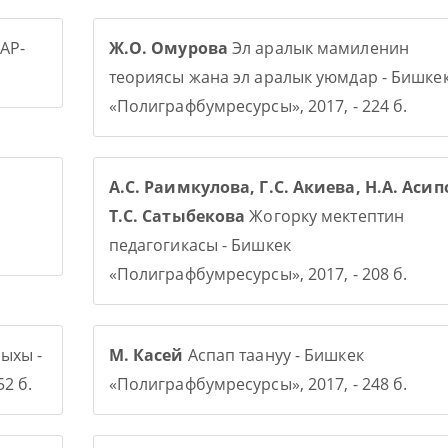
АР-
Ж.О. Омурова
Эл аралык мамиленин
теориясы жана эл аралык уюмдар - Бишке
«Полиграфбумресурсы», 2017, - 224 б.
А.С. Раимкулова, Г.С. Акиева, Н.А. Асип
Т.С. Сатыбекова
Жогорку мектептин
педагогикасы - Бишкек
«Полиграфбумресурсы», 2017, - 208 б.
ыхы -
М. Касей
Аспап таануу - Бишкек
2 б.
«Полиграфбумресурсы», 2017, - 248 б.