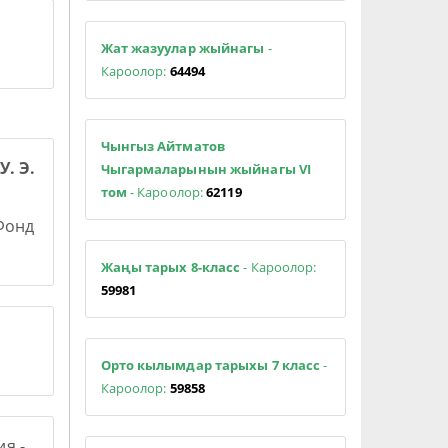
Жат жазуулар жыйнагы
-
Кароолор:
64494
Чынгыз Айтматов
У. Э.
Чыгармаларынын жыйнагы VI
том
- Кароолор:
62119
 Фонд
Жаңы тарых 8-класс
- Кароолор:
59981
Орто кылымдар тарыхы 7 класс
-
Кароолор:
59858
я -