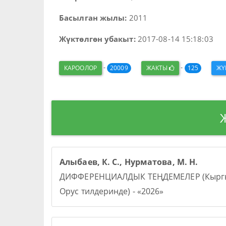
Басылган жылы:
2011
Жүктөлгөн убакыт:
2017-08-14 15:18:03
-
-
КАРООЛОР
20009
ЖАКТЫ
125
ЖҮ
Алыбаев, К. С., Нурматова, М. Н.
ДИФФЕРЕНЦИАЛДЫК ТЕҢДЕМЕЛЕР (Кыргы
Орус тилдеринде) - «2026»