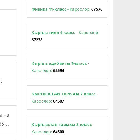
Физика 11-класс
- Кароолор:
67576
Кыргыз тили 6 класс
- Кароолор:
67238
Кыргыз адабияты 9-класс
-
Кароолор:
65594
ң
КЫРГЫЗСТАН ТАРЫХЫ 7 класс
-
Кароолор:
64507
ы на
5 с.
Кыргызстан тарыхы 8-класс
-
Кароолор:
64500