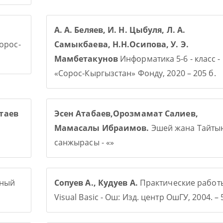
А. А. Беляев, И. Н. Цыбуля, Л. А.
Сорос-
Самыкбаева, Н.Н.Осипова, У. Э.
Мамбетакунов
Информатика 5-6 - класс -
«Сорос-Кыргызстан» Фонду, 2020 – 205 б.
таев
Эсен Атабаев,Орозмамат Салиев,
Мамасалы Ибраимов.
Эшей жана Тайты
санжырасы - «»
рный
Сопуев А., Кудуев А.
Практические работ
Visual Basic - Ош: Изд. центр ОшГУ, 2004. – 5