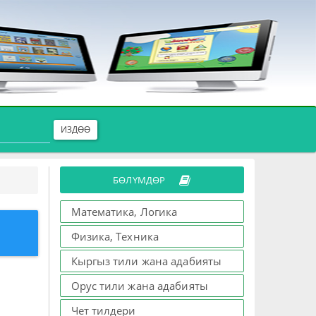
ИЗДӨӨ
БӨЛҮМДӨР
Математика, Логика
Физика, Техника
Кыргыз тили жана адабияты
Орус тили жана адабияты
Чет тилдери