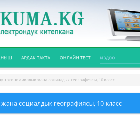
АНЫШ
АРДАК ТАКТА
ОНЛАЙН ТЕСТ
үн экономикалык жана социалдык географиясы, 10 класс
жана социалдык географиясы, 10 класс