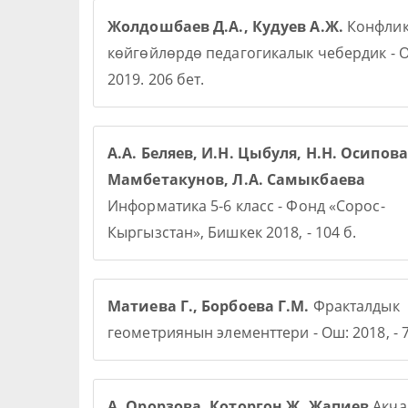
Жолдошбаев Д.А., Кудуев А.Ж.
Конфлик
көйгөйлөрдө педагогикалык чебердик - О
2019. 206 бет.
А.А. Беляев, И.Н. Цыбуля, Н.Н. Осипова,
Мамбетакунов, Л.А. Самыкбаева
Информатика 5-6 класс - Фонд «Сорос-
Кыргызстан», Бишкек 2018, - 104 б.
Матиева Г., Борбоева Г.М.
Фракталдык
геометриянын элементтери - Ош: 2018, - 7
А. Орорзова. Которгон Ж. Жапиев
Акча 