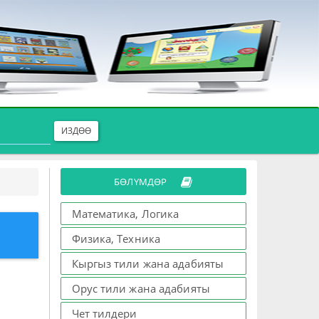
ИЗДӨӨ
БӨЛҮМДӨР
Математика, Логика
Физика, Техника
Кыргыз тили жана адабияты
Орус тили жана адабияты
Чет тилдери