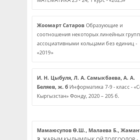
МАТЕМАТИКА 23 - 24, 1 курс - «2023»
Жоомарт Сатаров
Образующие и
соотношения некоторых линейных групп
ассоциативными кольцами без единиц -
«2019»
И. Н. Цыбуля, Л. А. Самыкбаева, А. А.
Беляев, ж. б
Информатика 7-9 - класс - «
Кыргызстан» Фонду, 2020 – 205 б.
Мамаюсупов Ө.Ш., Малаева Б., Жаман
З.
ЖАРЫМ КЫЛЫМДЫК ОЙ ТОЛГООЛОР -