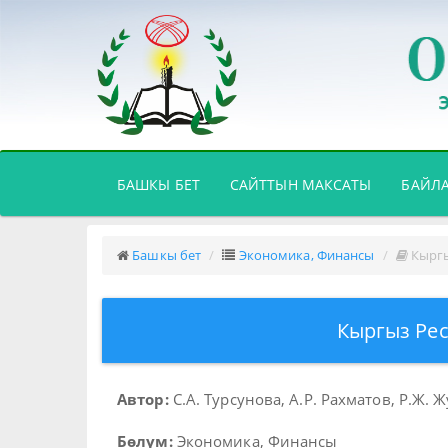
(CURRENT)
БАШКЫ БЕТ
САЙТТЫН МАКСАТЫ
БАЙЛ
Башкы бет
Экономика, Финансы
Кыргы
Кыргыз Ре
Автор:
С.А. Турсунова, А.Р. Рахматов, Р.Ж.
Бөлүм:
Экономика, Финансы