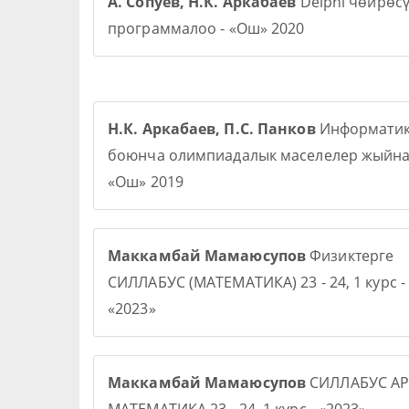
А. Сопуев, Н.К. Аркабаев
Delphi чөйрөс
программалоо - «Ош» 2020
Н.К. Аркабаев, П.С. Панков
Информати
боюнча олимпиадалык маселелер жыйна
«Ош» 2019
Маккамбай Мамаюсупов
Физиктерге
СИЛЛАБУС (МАТЕМАТИКА) 23 - 24, 1 курс -
«2023»
Маккамбай Мамаюсупов
СИЛЛАБУС АР