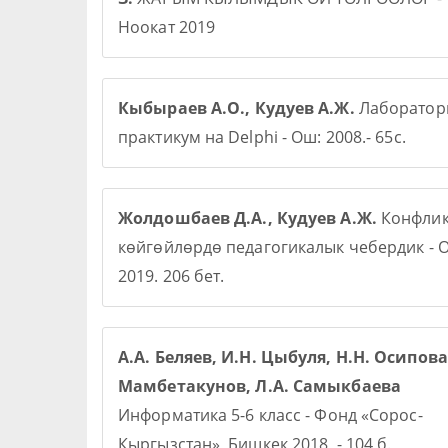
Ноокат 2019
Кыбыраев А.О., Кудуев А.Ж.
Лаборато
практикум на Delphi - Ош: 2008.- 65с.
Жолдошбаев Д.А., Кудуев А.Ж.
Конфлик
көйгөйлөрдө педагогикалык чебердик - О
2019. 206 бет.
А.А. Беляев, И.Н. Цыбуля, Н.Н. Осипова,
Мамбетакунов, Л.А. Самыкбаева
Информатика 5-6 класс - Фонд «Сорос-
Кыргызстан», Бишкек 2018, - 104 б.