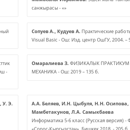
санжырасы - «»
рный
Сопуев А., Кудуев А.
Практические работ
Visual Basic - Ош: Изд. центр ОшГУ, 2004. – 5
ттик
Омаралиева З.
ФИЗИКАЛЫК ПРАКТИКУМ
ш -
МЕХАНИКА - Ош: 2019 – 135 б.
 У. Э.
А.А. Беляев, И.Н. Цыбуля, Н.Н. Осипова, 
Мамбетакунов, Л.А. Самыкбаева
Информатика 5-6 класс (Русская версия) -
«Сорос-Кыргызстан», Бишкек 2018, - 205 б.