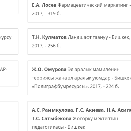
Е.А. Лосев
Фармацевтический маркетинг -
2017, - 319 б.
курсу
Т.Н. Кулматов
Ландшафт таануу - Бишкек,
2017, - 256 б.
АР-
Ж.О. Омурова
Эл аралык мамиленин
теориясы жана эл аралык уюмдар - Бишке
«Полиграфбумресурсы», 2017, - 224 б.
А.С. Раимкулова, Г.С. Акиева, Н.А. Асип
Т.С. Сатыбекова
Жогорку мектептин
педагогикасы - Бишкек