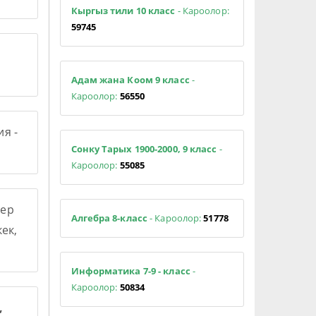
Кыргыз тили 10 класс
- Кароолор:
59745
Адам жана Коом 9 класс
-
Кароолор:
56550
я -
Сонку Тарых 1900-2000, 9 класс
-
Кароолор:
55085
ер
Алгебра 8-класс
- Кароолор:
51778
ек,
Информатика 7-9 - класс
-
Кароолор:
50834
,