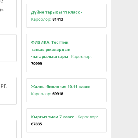
е
ш»
Дүйнө тарыхы 11 класс
-
Кароолор:
81413
ФИЗИКА. Тесттик
тапшырмалардын
чыгарылыштары
- Кароолор:
70999
РГ.
Жалпы биология 10-11 класс
-
Кароолор:
69918
Кыргыз тили 7 класс
- Кароолор:
67835