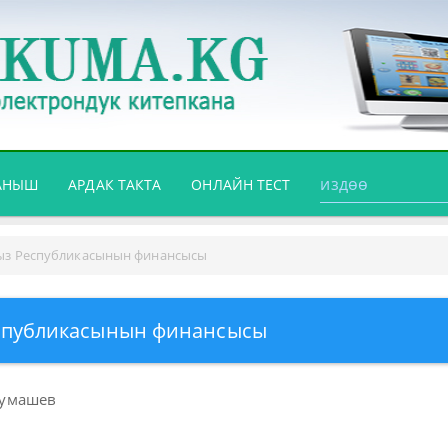
АНЫШ
АРДАК ТАКТА
ОНЛАЙН ТЕСТ
з Республикасынын финансысы
спубликасынын финансысы
 Жумашев