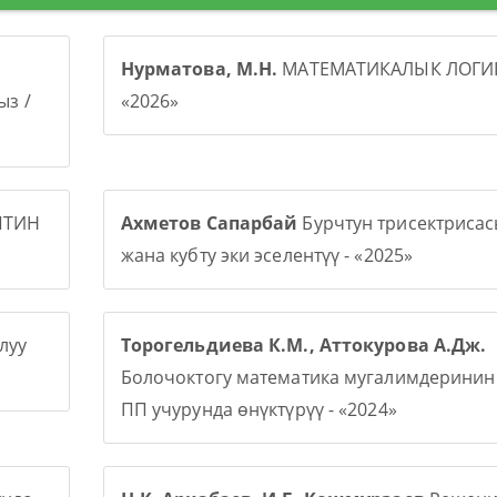
Нурматова, М.Н.
МАТЕМАТИКАЛЫК ЛОГИК
з /
«2026»
ПТИН
Ахметов Сапарбай
Бурчтун трисектриса
жана кубту эки эселентүү - «2025»
луу
Торогельдиева К.М., Аттокурова А.Дж.
Болочоктогу математика мугалимдерини
ПП учурунда өнүктүрүү - «2024»