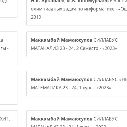
үндө
Н.К. Аркабаев, И.Б. Кошмурзаев
Решени
олимпиадных задач по информатике - «О
2019
ка
Маккамбай Мамаюсупов
СИЛЛАБУС
гы -
МАТАНАЛИЗ 23 - 24, 2 Семестр - «2023»
Маккамбай Мамаюсупов
СИЛЛАБУС ЭНЕ
МАТЕМАТИКА 23 - 24, 1 курс - «2023»
ХИТ.
Маккамбай Мамаюсупов
СИЛЛАБУС