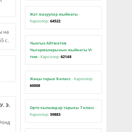
Жат жазуулар жыйнагы
-
Кароолор:
64522
ы на
5 с.
Чынгыз Айтматов
Чыгармаларынын жыйнагы VI
том
- Кароолор:
62148
Жаңы тарых 8-класс
- Кароолор:
60008
У. Э.
Орто кылымдар тарыхы 7 класс
-
Кароолор:
59883
 Фонд