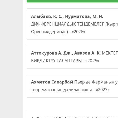
Алыбаев, К. С., Нурматова, М. Н.
ДИФФЕРЕНЦИАЛДЫК ТЕҢДЕМЕЛЕР (Кыргы
Орус тилдеринде) - «2026»
Аттокурова А. Дж., Авазов А. К.
МЕКТЕ
БИРДИКТҮҮ ТАЛАПТАРЫ - «2025»
Ахметов Сапарбай
Пьер де Ферманын у
теоремасынын далилдениши - «2023»