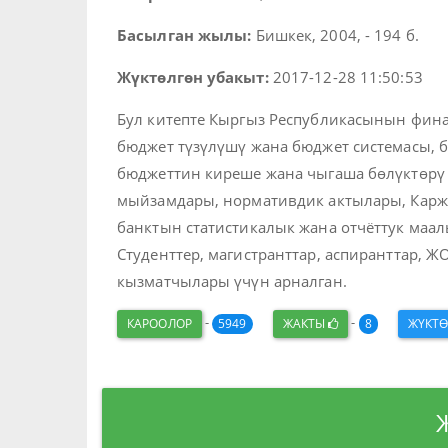
Басылган жылы:
Бишкек, 2004, - 194 б.
Жүктөлгөн убакыт:
2017-12-28 11:50:53
Бул китепте Кыргыз Республикасынын фин
бюджет түзүлүшү жана бюджет системасы,
бюджеттин киреше жана чыгаша бөлүктөрү ж
мыйзамдары, нормативдик актылары, Каржы
банктын статистикалык жана отчёттук ма
Студенттер, магистранттар, аспиранттар,
кызматчылары үчүн арналган.
-
-
КАРООЛОР
5949
ЖАКТЫ
8
ЖҮКТ