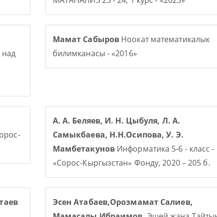
МАТАНАЛИЗ 23 - 24, 1 курс - «2023»
Мамат Сабыров
Ноокат математикалык
 над
билимканасы - «2016»
А. А. Беляев, И. Н. Цыбуля, Л. А.
Сорос-
Самыкбаева, Н.Н.Осипова, У. Э.
Мамбетакунов
Информатика 5-6 - класс -
«Сорос-Кыргызстан» Фонду, 2020 – 205 б.
таев
Эсен Атабаев,Орозмамат Салиев,
Мамасалы Ибраимов.
Эшей жана Тайты