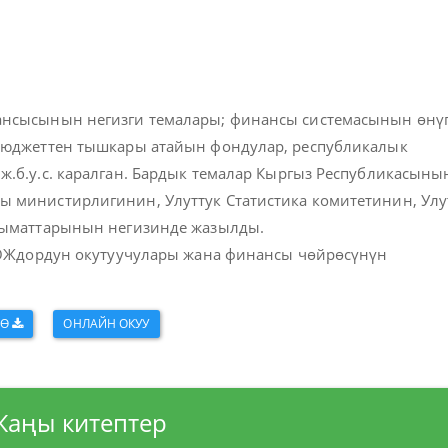
ансысынын негизги темалары; финансы системасынын өнү
 бюджеттен тышкары атайын фондулар, республикалык
.б.у.с. каралган. Бардык темалар Кыргыз Республикасыны
 министирлигинин, Улуттук Статистика комитетинин, Улу
алыматтарынын негизинде жазылды.
 ЖОЖдордун окутуучулары жана финансы чөйрөсүнүн
ӨӨ
ОНЛАЙН ОКУУ
Жаңы китептер