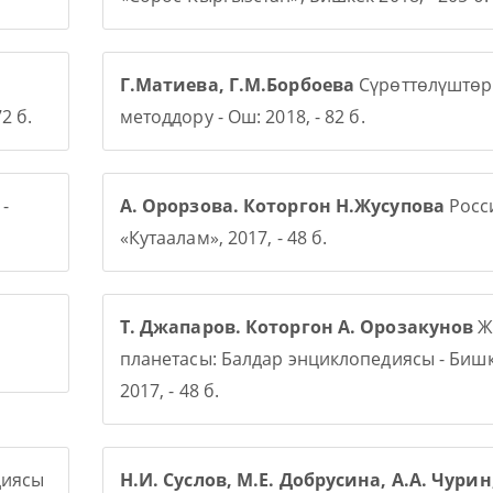
Г.Матиева, Г.М.Борбоева
Сүрөттөлүштөр
2 б.
методдору - Ош: 2018, - 82 б.
-
А. Орорзова. Которгон Н.Жусупова
Росси
«Кутаалам», 2017, - 48 б.
Т. Джапаров. Которгон А. Орозакунов
Ж
планетасы: Балдар энциклопедиясы - Бишк
2017, - 48 б.
диясы
Н.И. Суслов, М.Е. Добрусина, А.А. Чурин