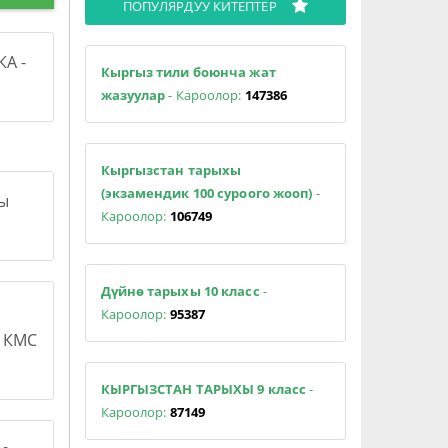
ПОПУЛЯРДУУ КИТЕПТЕР
А -
Кыргыз тили боюнча жат
жазуулар
- Кароолор:
147386
Кыргызстан тарыхы
(экзамендик 100 суроого жооп)
-
сы
Кароолор:
106749
Дүйнө тарыхы 10 класс
-
Кароолор:
95387
н КМС
КЫРГЫЗСТАН ТАРЫХЫ 9 класс
-
Кароолор:
87149