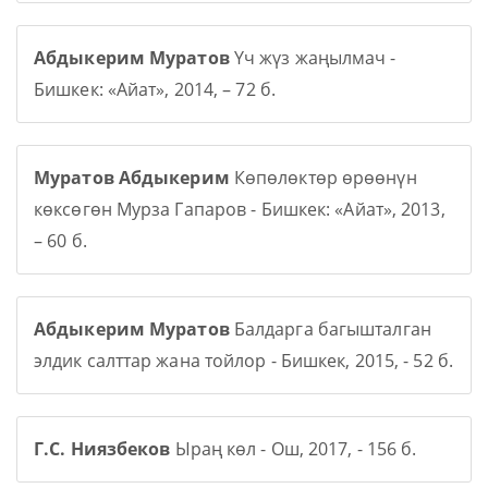
Абдыкерим Муратов
Үч жүз жаңылмач -
Бишкек: «Айат», 2014, – 72 б.
Муратов Абдыкерим
Көпөлөктөр өрөөнүн
көксөгөн Мурза Гапаров - Бишкек: «Айат», 2013,
– 60 б.
Абдыкерим Муратов
Балдарга багышталган
элдик салттар жана тойлор - Бишкек, 2015, - 52 б.
Г.С. Ниязбеков
Ыраң көл - Ош, 2017, - 156 б.