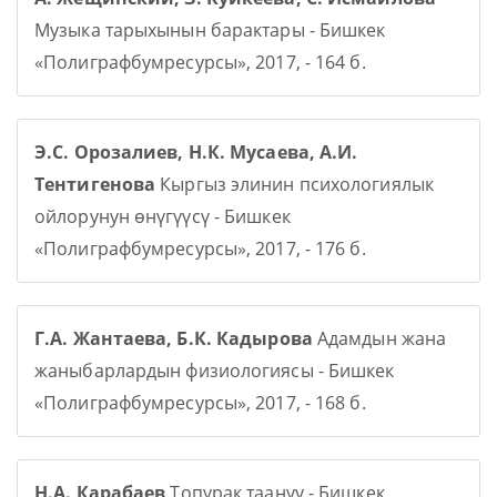
Музыка тарыхынын барактары - Бишкек
«Полиграфбумресурсы», 2017, - 164 б.
Э.С. Орозалиев, Н.К. Мусаева, А.И.
Тентигенова
Кыргыз элинин психологиялык
ойлорунун өнүгүүсү - Бишкек
«Полиграфбумресурсы», 2017, - 176 б.
Г.А. Жантаева, Б.К. Кадырова
Адамдын жана
жаныбарлардын физиологиясы - Бишкек
«Полиграфбумресурсы», 2017, - 168 б.
Н.А. Карабаев
Топурак таануу - Бишкек