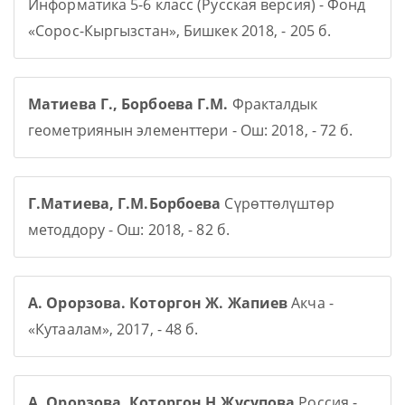
Информатика 5-6 класс (Русская версия) - Фонд
«Сорос-Кыргызстан», Бишкек 2018, - 205 б.
Матиева Г., Борбоева Г.М.
Фракталдык
геометриянын элементтери - Ош: 2018, - 72 б.
Г.Матиева, Г.М.Борбоева
Сүрөттөлүштөр
методдору - Ош: 2018, - 82 б.
А. Орорзова. Которгон Ж. Жапиев
Акча -
«Кутаалам», 2017, - 48 б.
А. Орорзова. Которгон Н.Жусупова
Россия -