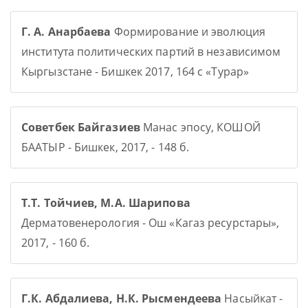
Г. А. Анарбаева
Формирование и эволюция
института политических партий в независимом
Кыргызстане - Бишкек 2017, 164 с «Турар»
Советбек Байгазиев
Манас эпосу, КОШОЙ
БААТЫР - Бишкек, 2017, - 148 б.
Т.Т. Тойчиев, М.А. Шарипова
Дерматовенерология - Ош «Кагаз ресурстары»,
2017, - 160 б.
Г.К. Абдалиева, Н.К. Рысмендеева
Насыйкат -