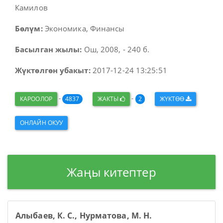
Камилов
Бөлүм:
Экономика, Финансы
Басылган жылы:
Ош, 2008, - 240 б.
Жүктөлгөн убакыт:
2017-12-24 13:25:51
-
-
КАРООЛОР
4837
ЖАКТЫ
2
ЖҮКТӨӨ
ОНЛАЙН ОКУУ
Жаңы китептер
Алыбаев, К. С., Нурматова, М. Н.