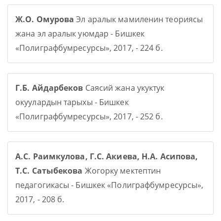
Ж.О. Омурова
Эл аралык мамиленин теориясы
жана эл аралык уюмдар - Бишкек
«Полиграфбумресурсы», 2017, - 224 б.
Г.Б. Айдарбеков
Саясий жана укуктук
окуулардын тарыхы - Бишкек
«Полиграфбумресурсы», 2017, - 252 б.
А.С. Раимкулова, Г.С. Акиева, Н.А. Асипова,
Т.С. Сатыбекова
Жогорку мектептин
педагогикасы - Бишкек «Полиграфбумресурсы»,
2017, - 208 б.