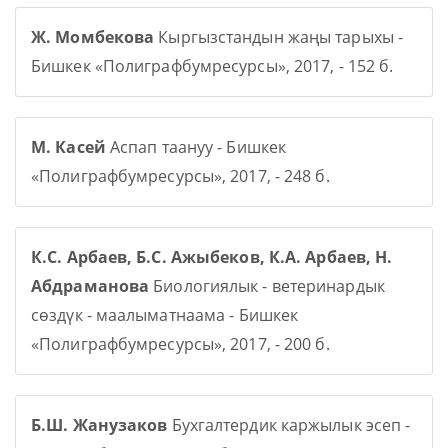
Ж. Момбекова
Кыргызстандын жаңы тарыхы -
Бишкек «Полиграфбумресурсы», 2017, - 152 б.
М. Касей
Аспап таануу - Бишкек
«Полиграфбумресурсы», 2017, - 248 б.
К.С. Арбаев, Б.С. Ажыбеков, К.А. Арбаев, Н.
Абдраманова
Биологиялык - ветеринардык
сөздүк - маалыматнаама - Бишкек
«Полиграфбумресурсы», 2017, - 200 б.
Б.Ш. Жанузаков
Бухгалтердик каржылык эсеп -