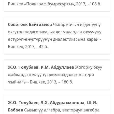
Бишкек «Полиграф-бумресурсы», 2017, - 108 б.
Советбек Байгазиев
Чыгармачыл изденүүнү
өксүтөн педагогикалык догмалардан окуучуну
өстүрүп-өнүктүрүүнүн диалектикасына карай -
Бишкек, 2017, - 42 б.
Ж.О. Толубаев, Р.М. Абдуллаев
Жогорку окуу
жайларда өтүлүүчү олимпиадалык тестери
жыйнагы - Бишкек, 2013, – 180 б.
Ж.О. Толубаев, З.Х. Абдурахманова, Ш.И.
Бабаев
Сызыктуу алгебра, вектордук алгебра