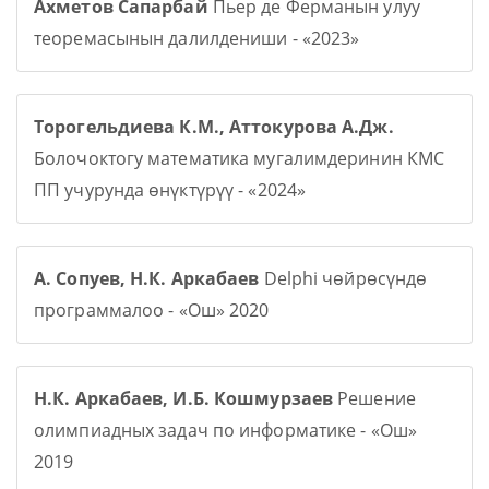
Ахметов Сапарбай
Пьер де Ферманын улуу
теоремасынын далилдениши - «2023»
Торогельдиева К.М., Аттокурова А.Дж.
Болочоктогу математика мугалимдеринин КМС
ПП учурунда өнүктүрүү - «2024»
А. Сопуев, Н.К. Аркабаев
Delphi чөйрөсүндө
программалоо - «Ош» 2020
Н.К. Аркабаев, И.Б. Кошмурзаев
Решение
олимпиадных задач по информатике - «Ош»
2019