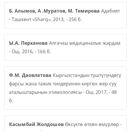
Б. Алымов, А .Муратов, М. Темирова
Адабият
- Ташкент «Sharq», 2013, - 256 б.
Ы.А. Перханова
Алгачкы медициналык жардам
- Ош, 2016, - 166 б.
Ф.М. Даовлатова
Кыргызстандын түштүгүндөгү
фарсы жана тажик тилдеринен кирген жер-суу
аталыштарынын этимологиясы - Ош, 2017, - 48
б.
Касымбай Жолдошов
Өксүктө өткөн өмүрлөр -