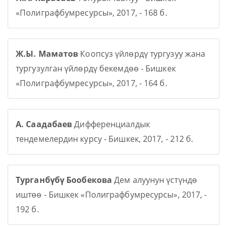
«Полиграфбумресурсы», 2017, - 168 б.
Ж.Ы. Маматов
Коопсуз үйлөрдү тургузуу жана
тургузулган үйлөрдү бекемдөө - Бишкек
«Полиграфбумресурсы», 2017, - 164 б.
А. Саадабаев
Дифференциалдык
тендемелердин курсу - Бишкек, 2017, - 212 б.
Турганбүбү Бообекова
Дем алуунун үстүндө
иштөө - Бишкек «Полиграфбумресурсы», 2017, -
192 б.