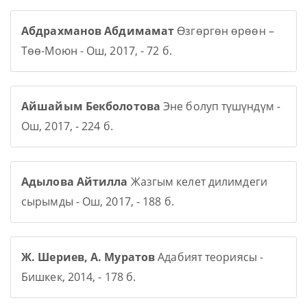
Абдрахманов Абдимамат
Өзгөргөн өрөөн –
Төө-Моюн - Ош, 2017, - 72 б.
Айшайым Бекболотова
Эне болуп түшүндүм -
Ош, 2017, - 224 б.
Адылова Айтилла
Жазгым келет дилимдеги
сырымды - Ош, 2017, - 188 б.
Ж. Шериев, А. Муратов
Адабият теориясы -
Бишкек, 2014, - 178 б.