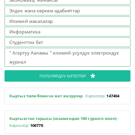
Экономика, Финансы
Элдик жана көркөм адабияттар
Илимий макалалар
Информатика
Студенттик бет
" Агартуу Ааламы " илимий-усулдук электрондук
журнал
ПОПУЛЯРДУУ КИТЕПТЕР
Кыргыз тили боюнча жат жазуулар
- Кароолор:
147404
Кыргызстан тарыхы (экзамендик 100 суроого жооп)
-
Кароолор:
106770