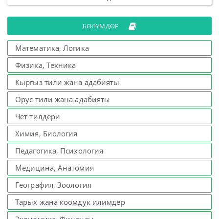
БӨЛҮМДӨР
Математика, Логика
Физика, Техника
Кыргыз тили жана адабияты
Орус тили жана адабияты
Чет тилдери
Химия, Биология
Педагогика, Психология
Медицина, Анатомия
География, Зоология
Тарых жана коомдук илимдер