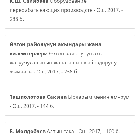
К.Ш. Сакибаев
Оборудование
перерабатывающих производств - Ош, 2017, -
288 б.
Өзгөн районунун акындары жана
калемгерлери
Өзгөн районунун акын -
жазуучуларынын жана ыр ышкыбоздорунун
жыйнагы - Ош, 2017, - 236 б.
Ташполотова Сакина
Ырларым менин өмүрүм
- Ош, 2017, - 144 б.
Б. Молдобаев
Алтын сака - Ош, 2017, - 100 б.