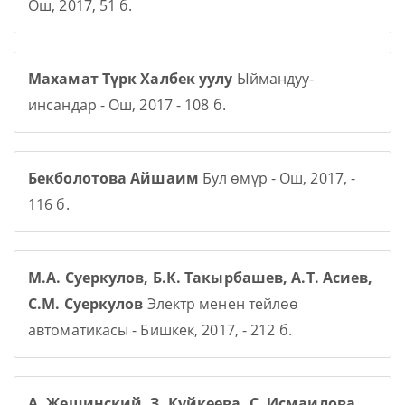
Ош, 2017, 51 б.
Махамат Түрк Халбек уулу
Ыймандуу-
инсандар - Ош, 2017 - 108 б.
Бекболотова Айшаим
Бул өмүр - Ош, 2017, -
116 б.
М.А. Суеркулов, Б.К. Такырбашев, А.Т. Асиев,
С.М. Суеркулов
Электр менен тейлөө
автоматикасы - Бишкек, 2017, - 212 б.
А. Жещинский, З. Куйкеева, С. Исмаилова