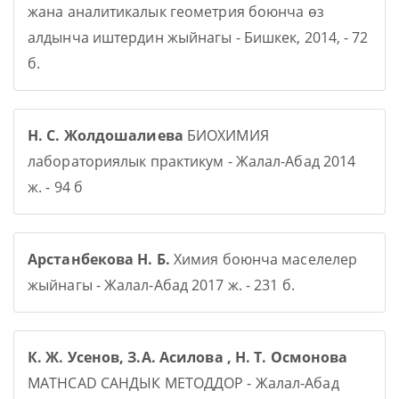
жана аналитикалык геометрия боюнча өз
алдынча иштердин жыйнагы - Бишкек, 2014, - 72
б.
Н. С. Жолдошалиева
БИОХИМИЯ
лабораториялык практикум - Жалал-Абад 2014
ж. - 94 б
Арстанбекова Н. Б.
Химия боюнча маселелер
жыйнагы - Жалал-Абад 2017 ж. - 231 б.
К. Ж. Усенов, З.А. Асилова , Н. Т. Осмонова
MATHCAD САНДЫК МЕТОДДОР - Жалал-Абад