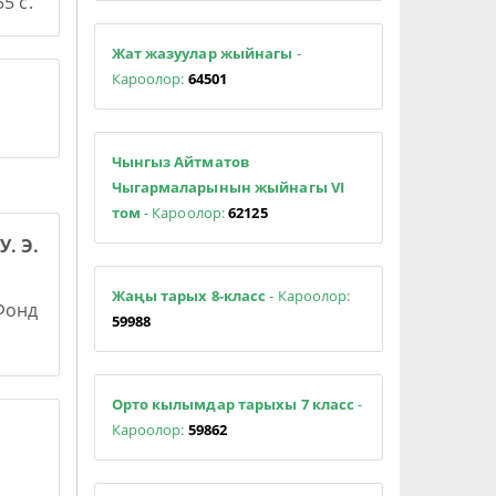
5 с.
Жат жазуулар жыйнагы
-
Кароолор:
64501
Чынгыз Айтматов
Чыгармаларынын жыйнагы VI
том
- Кароолор:
62125
У. Э.
Жаңы тарых 8-класс
- Кароолор:
 Фонд
59988
Орто кылымдар тарыхы 7 класс
-
Кароолор:
59862