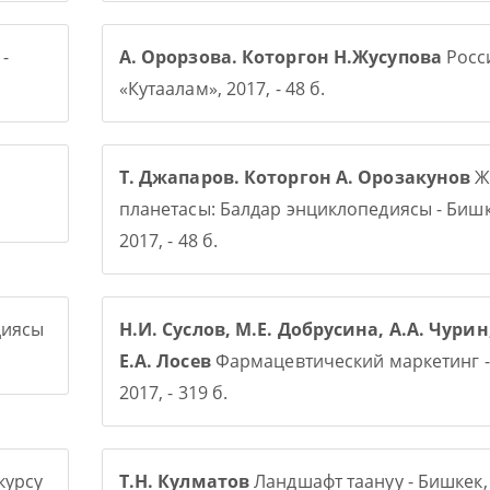
-
А. Орорзова. Которгон Н.Жусупова
Росси
«Кутаалам», 2017, - 48 б.
Т. Джапаров. Которгон А. Орозакунов
Ж
планетасы: Балдар энциклопедиясы - Бишк
2017, - 48 б.
диясы
Н.И. Суслов, М.Е. Добрусина, А.А. Чурин
Е.А. Лосев
Фармацевтический маркетинг -
2017, - 319 б.
курсу
Т.Н. Кулматов
Ландшафт таануу - Бишкек,