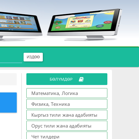
ИЗДӨӨ
БӨЛҮМДӨР
Математика, Логика
Физика, Техника
Кыргыз тили жана адабияты
Орус тили жана адабияты
Чет тилдери