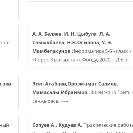
А. А. Беляев, И. Н. Цыбуля, Л. А.
Сорос-
Самыкбаева, Н.Н.Осипова, У. Э.
Мамбетакунов
Информатика 5-6 - класс -
«Сорос-Кыргызстан» Фонду, 2020 – 205 б.
таев
Эсен Атабаев,Орозмамат Салиев,
Мамасалы Ибраимов.
Эшей жана Тайты
санжырасы - «»
рный
Сопуев А., Кудуев А.
Практические работ