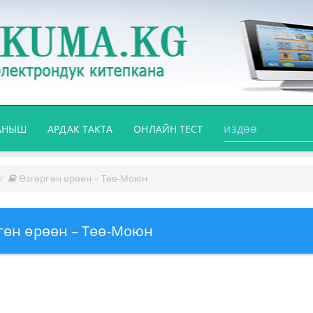
АНЫШ
АРДАК ТАКТА
ОНЛАЙН ТЕСТ
Өзгөргөн өрөөн – Төө-Моюн
гөн өрөөн – Төө-Моюн