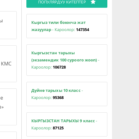
ПОПУЛЯРДУУ КИТЕПТЕР
сы
Кыргыз тили боюнча жат
жазуулар
- Кароолор:
147354
Кыргызстан тарыхы
(экзамендик 100 суроого жооп)
-
н КМС
Кароолор:
106728
Дүйнө тарыхы 10 класс
-
е
Кароолор:
95368
ш»
КЫРГЫЗСТАН ТАРЫХЫ 9 класс
-
Кароолор:
87125