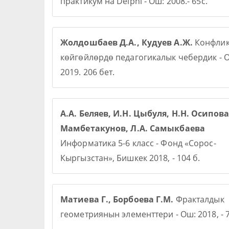
практикум на Delphi - Ош: 2008.- 65с.
Жолдошбаев Д.А., Кудуев А.Ж.
Конфлик
көйгөйлөрдө педагогикалык чебердик - О
2019. 206 бет.
А.А. Беляев, И.Н. Цыбуля, Н.Н. Осипова,
Мамбетакунов, Л.А. Самыкбаева
Информатика 5-6 класс - Фонд «Сорос-
Кыргызстан», Бишкек 2018, - 104 б.
Матиева Г., Борбоева Г.М.
Фракталдык
геометриянын элементтери - Ош: 2018, - 7