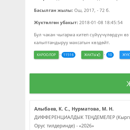
Басылган жылы:
Ош, 2017, - 72 б.
Жүктөлгөн убакыт:
2018-01-08 18:45:54
Бул чакан чыгарма китеп сүйүүчүлөрдүн ө
калыптандыруу максатын көздөйт.
-
-
КАРООЛОР
11516
ЖАКТЫ
10
ЖҮ
Алыбаев, К. С., Нурматова, М. Н.
ДИФФЕРЕНЦИАЛДЫК ТЕҢДЕМЕЛЕР (Кыргы
Орус тилдеринде) - «2026»