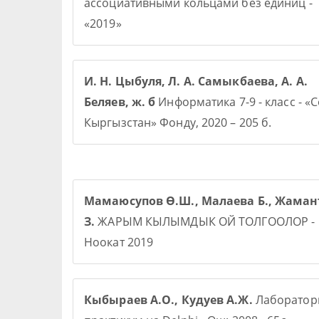
ассоциативными кольцами без единиц -
«2019»
И. Н. Цыбуля, Л. А. Самыкбаева, А. А.
Беляев, ж. б
Информатика 7-9 - класс - «
Кыргызстан» Фонду, 2020 – 205 б.
Мамаюсупов Ө.Ш., Малаева Б., Жаман
З.
ЖАРЫМ КЫЛЫМДЫК ОЙ ТОЛГООЛОР -
Ноокат 2019
Кыбыраев А.О., Кудуев А.Ж.
Лаборато