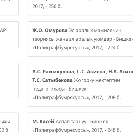
2017, - 256 б.
АР-
Ж.О. Омурова
Эл аралык мамиленин
теориясы жана эл аралык уюмдар - Бишке
«Полиграфбумресурсы», 2017, - 224 б.
А.С. Раимкулова, Г.С. Акиева, Н.А. Асип
Т.С. Сатыбекова
Жогорку мектептин
педагогикасы - Бишкек
«Полиграфбумресурсы», 2017, - 208 б.
ыхы -
М. Касей
Аспап таануу - Бишкек
2 б.
«Полиграфбумресурсы», 2017, - 248 б.