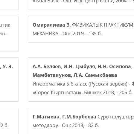
Visual Basic - Ош: Изд. центр ОшГУ, 2004. – 5
ттик
Омаралиева З.
ФИЗИКАЛЫК ПРАКТИКУМ
ш -
МЕХАНИКА - Ош: 2019 – 135 б.
 У. Э.
А.А. Беляев, И.Н. Цыбуля, Н.Н. Осипова, 
Мамбетакунов, Л.А. Самыкбаева
Информатика 5-6 класс (Русская версия) -
«Сорос-Кыргызстан», Бишкек 2018, - 205 б.
Г.Матиева, Г.М.Борбоева
Сүрөттөлүштөр
2 б.
методдору - Ош: 2018, - 82 б.