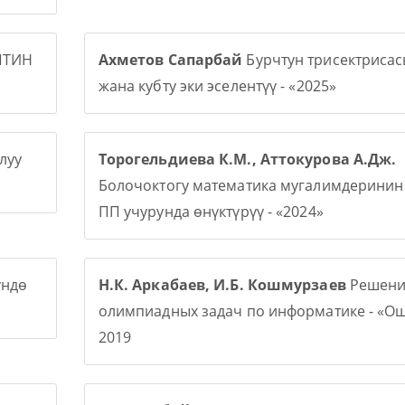
ПТИН
Ахметов Сапарбай
Бурчтун трисектриса
жана кубту эки эселентүү - «2025»
луу
Торогельдиева К.М., Аттокурова А.Дж.
Болочоктогу математика мугалимдерини
ПП учурунда өнүктүрүү - «2024»
үндө
Н.К. Аркабаев, И.Б. Кошмурзаев
Решени
олимпиадных задач по информатике - «О
2019