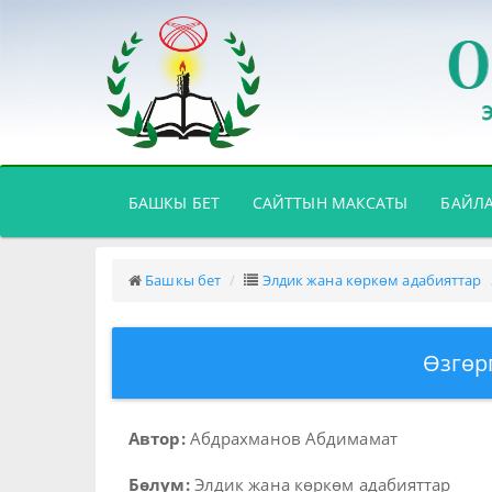
(CURRENT)
БАШКЫ БЕТ
САЙТТЫН МАКСАТЫ
БАЙЛ
Башкы бет
Элдик жана көркөм адабияттар
Өзгөр
Автор:
Абдрахманов Абдимамат
Бөлүм:
Элдик жана көркөм адабияттар