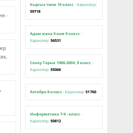
Кыргыз тили 10 класс
- Кароолор:
59718
я -
Адам жана Коом 9 класс
-
Кароолор:
56531
ер
ек,
Сонку Тарых 1900-2000, 9 класс
-
Кароолор:
55066
,
Алгебра 8-класс
- Кароолор:
51760
Информатика 7-9 - класс
-
Кароолор:
50812