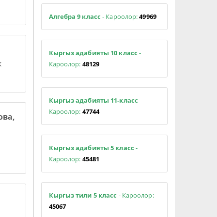
Алгебра 9 класс
- Кароолор:
49969
Кыргыз адабияты 10 класс
-
к
Кароолор:
48129
Кыргыз адабияты 11-класс
-
Кароолор:
47744
ова,
Кыргыз адабияты 5 класс
-
Кароолор:
45481
Кыргыз тили 5 класс
- Кароолор:
45067