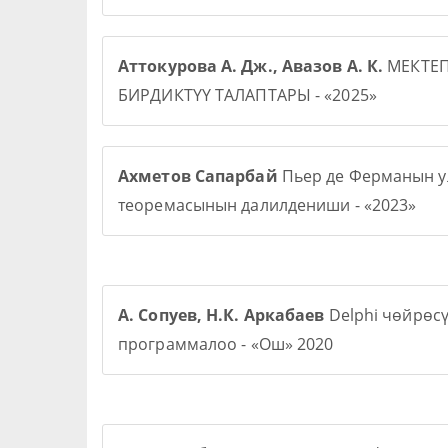
Аттокурова А. Дж., Авазов А. К.
МЕКТЕ
БИРДИКТҮҮ ТАЛАПТАРЫ - «2025»
Ахметов Сапарбай
Пьер де Ферманын у
теоремасынын далилдениши - «2023»
А. Сопуев, Н.К. Аркабаев
Delphi чөйрөс
программалоо - «Ош» 2020