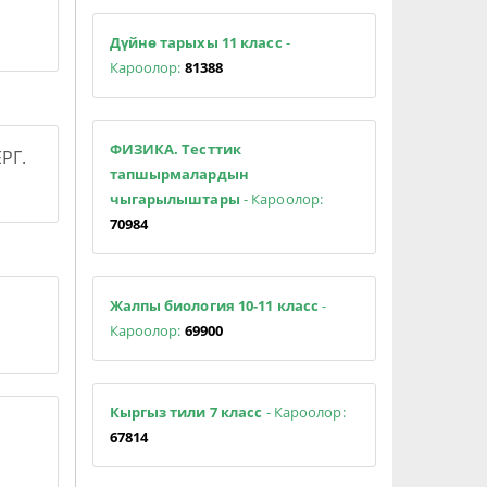
Дүйнө тарыхы 11 класс
-
Кароолор:
81388
ФИЗИКА. Тесттик
РГ.
тапшырмалардын
чыгарылыштары
- Кароолор:
70984
Жалпы биология 10-11 класс
-
Кароолор:
69900
Кыргыз тили 7 класс
- Кароолор:
67814