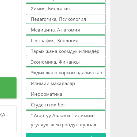
Химия, Биология
Педагогика, Психология
Медицина, Анатомия
География, Зоология
Тарых жана коомдук илимдер
Экономика, Финансы
Элдик жана көркөм адабияттар
Илимий макалалар
Информатика
Студенттик бет
А -
" Агартуу Ааламы " илимий-
усулдук электрондук журнал