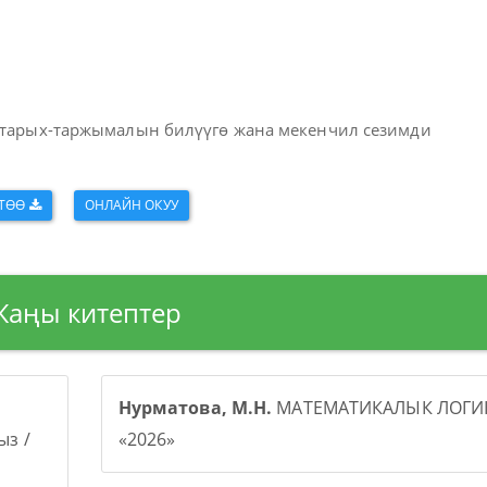
з тарых-таржымалын билүүгө жана мекенчил сезимди
КТӨӨ
ОНЛАЙН ОКУУ
Жаңы китептер
Нурматова, М.Н.
МАТЕМАТИКАЛЫК ЛОГИК
з /
«2026»