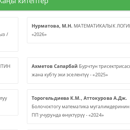
Жаңы китептер
Нурматова, М.Н.
МАТЕМАТИКАЛЫК ЛОГИК
з /
«2026»
ПТИН
Ахметов Сапарбай
Бурчтун трисектриса
жана кубту эки эселентүү - «2025»
луу
Торогельдиева К.М., Аттокурова А.Дж.
Болочоктогу математика мугалимдерини
ПП учурунда өнүктүрүү - «2024»