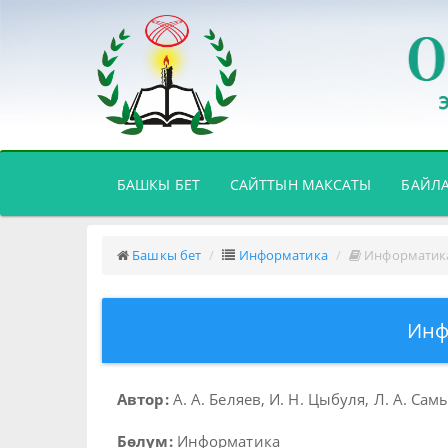
(CURRENT)
БАШКЫ БЕТ
САЙТТЫН МАКСАТЫ
БАЙЛ
Башкы бет
Информатика
Информатика 
Инф
Автор:
А. А. Беляев, И. Н. Цыбуля, Л. А. Са
Бөлүм:
Информатика