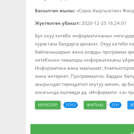
Басылган жылы:
«Сорос-Кыргызстан» Фонду
Жүктөлгөн убакыт:
2020-12-25 16:24:01
Бул окуу китеби информатиканын негиздер
курактагы балдарга арналат. Окуу китеби к
байланышарын жана аларды программа арк
китебинин темалары информатиканы үйрөнү
Информатика жана маалымат, Компьютерле
жана интернет, Программалоо. Бардык бөл
акырындап тереңдетип окутуу менен, ар би
алкагында иштөөдө да, «Информати- ка» п
-
-
КАРООЛОР
25352
ЖАКТЫ
2531
Ж