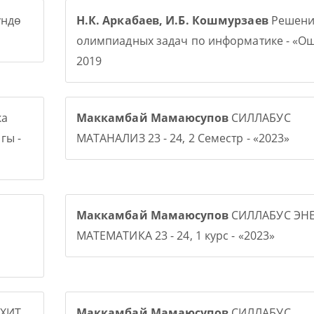
үндө
Н.К. Аркабаев, И.Б. Кошмурзаев
Решени
олимпиадных задач по информатике - «О
2019
ка
Маккамбай Мамаюсупов
СИЛЛАБУС
гы -
МАТАНАЛИЗ 23 - 24, 2 Семестр - «2023»
Маккамбай Мамаюсупов
СИЛЛАБУС ЭНЕ
МАТЕМАТИКА 23 - 24, 1 курс - «2023»
ХИТ.
Маккамбай Мамаюсупов
СИЛЛАБУС