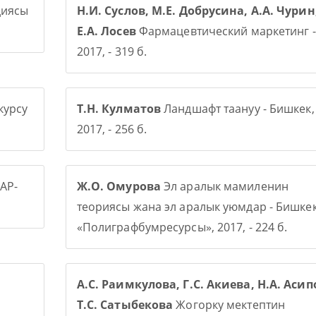
диясы
Н.И. Суслов, М.Е. Добрусина, А.А. Чурин
Е.А. Лосев
Фармацевтический маркетинг -
2017, - 319 б.
курсу
Т.Н. Кулматов
Ландшафт таануу - Бишкек,
2017, - 256 б.
АР-
Ж.О. Омурова
Эл аралык мамиленин
теориясы жана эл аралык уюмдар - Бишке
«Полиграфбумресурсы», 2017, - 224 б.
А.С. Раимкулова, Г.С. Акиева, Н.А. Асип
Т.С. Сатыбекова
Жогорку мектептин