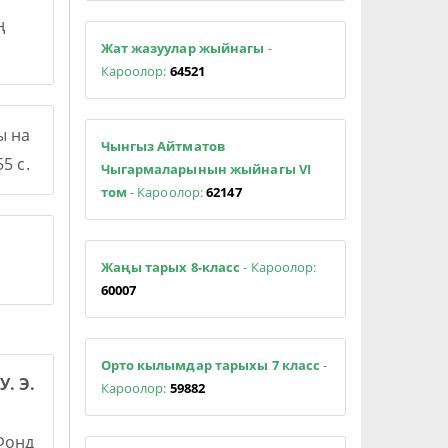
ң
Жат жазуулар жыйнагы
-
Кароолор:
64521
ы на
Чынгыз Айтматов
5 с.
Чыгармаларынын жыйнагы VI
том
- Кароолор:
62147
Жаңы тарых 8-класс
- Кароолор:
60007
Орто кылымдар тарыхы 7 класс
-
У. Э.
Кароолор:
59882
 Фонд