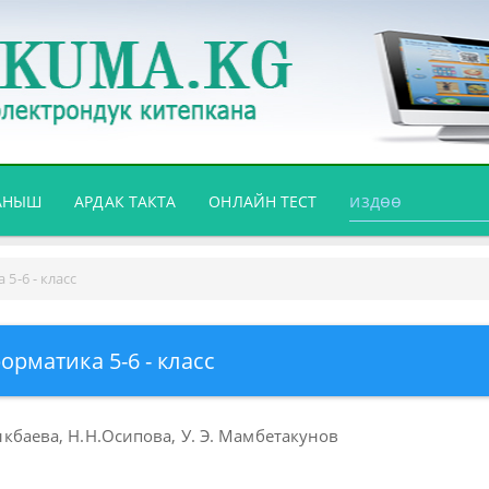
АНЫШ
АРДАК ТАКТА
ОНЛАЙН ТЕСТ
5-6 - класс
орматика 5-6 - класс
мыкбаева, Н.Н.Осипова, У. Э. Мамбетакунов