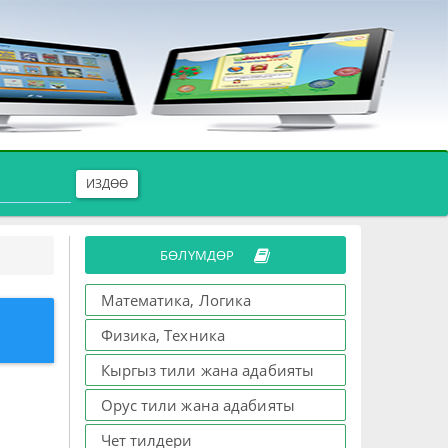
ИЗДӨӨ
БӨЛҮМДӨР
Математика, Логика
Физика, Техника
Кыргыз тили жана адабияты
Орус тили жана адабияты
Чет тилдери