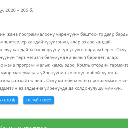
, 2020 – 205 б.
ин жана программалоону үйрөнүүнү баштоо- го даяр бард
омпьютерлер кандай түзүлгөнүн, алар өз ара кандай
ылуу кандайча башкарууну түшүнүүгө жардам берет. Окуу
үнүн төрт негизги бөлүмүндө ачылып берилет, алар:
р жана програм- малык камсыздоо, Компьютердик тармакт
үмдөр материалды үйрөнүүнүн көлөмүн көбөйтүү жана
р класста кайталанат. Окуу китеби мектеп программасынын
редметин өз алдынча үйрөнүүдө да колдонулушу мүмкүн.
ҮКТӨӨ
ОНЛАЙН ОКУУ