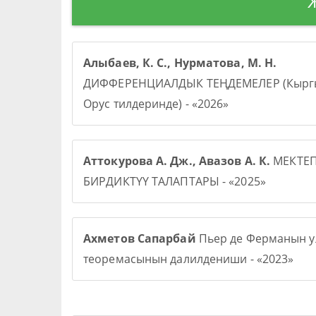
Алыбаев, К. С., Нурматова, М. Н.
ДИФФЕРЕНЦИАЛДЫК ТЕҢДЕМЕЛЕР (Кыргы
Орус тилдеринде) - «2026»
Аттокурова А. Дж., Авазов А. К.
МЕКТЕ
БИРДИКТҮҮ ТАЛАПТАРЫ - «2025»
Ахметов Сапарбай
Пьер де Ферманын у
теоремасынын далилдениши - «2023»