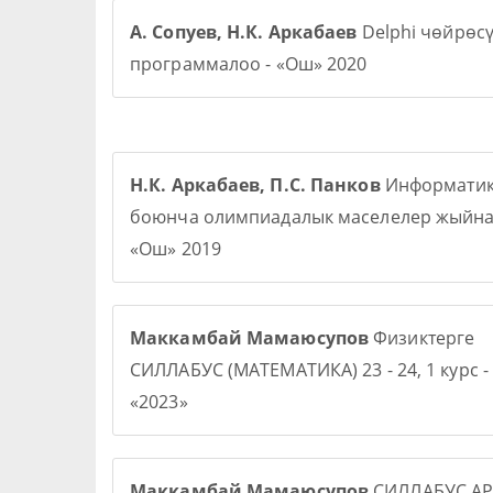
А. Сопуев, Н.К. Аркабаев
Delphi чөйрөс
программалоо - «Ош» 2020
Н.К. Аркабаев, П.С. Панков
Информати
боюнча олимпиадалык маселелер жыйна
«Ош» 2019
Маккамбай Мамаюсупов
Физиктерге
СИЛЛАБУС (МАТЕМАТИКА) 23 - 24, 1 курс -
«2023»
Маккамбай Мамаюсупов
СИЛЛАБУС АР