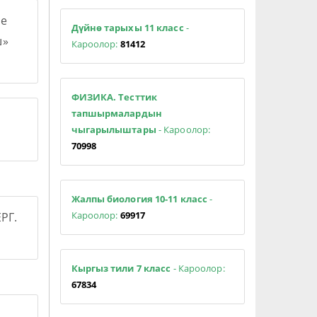
е
Дүйнө тарыхы 11 класс
-
ш»
Кароолор:
81412
ФИЗИКА. Тесттик
тапшырмалардын
чыгарылыштары
- Кароолор:
70998
Жалпы биология 10-11 класс
-
Кароолор:
69917
РГ.
Кыргыз тили 7 класс
- Кароолор:
67834