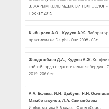
З.
ЖАРЫМ КЫЛЫМДЫК ОЙ ТОЛГООЛОР -
Ноокат 2019
Кыбыраев А.О., Кудуев А.Ж.
Лаборато
практикум на Delphi - Ош: 2008.- 65с.
Жолдошбаев Д.А., Кудуев А.Ж.
Конфлик
көйгөйлөрдө педагогикалык чебердик - О
2019. 206 бет.
А.А. Беляев, И.Н. Цыбуля, Н.Н. Осипова,
Мамбетакунов, Л.А. Самыкбаева
Информатика 5-6 класс - Фонд «Сорос-