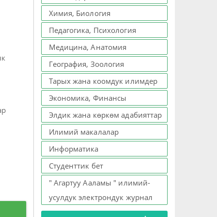
Химия, Биология
Педагогика, Психология
Медицина, Анатомия
ык
География, Зоология
Тарых жана коомдук илимдер
Экономика, Финансы
ар
Элдик жана көркөм адабияттар
Илимий макалалар
Информатика
Студенттик бет
" Агартуу Ааламы " илимий-
усулдук электрондук журнал