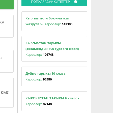
ПОПУЛЯРДУУ КИТЕПТЕР
Кыргыз тили боюнча жат
А -
жазуулар
- Кароолор:
147385
Кыргызстан тарыхы
(экзамендик 100 суроого жооп)
-
Кароолор:
106748
сы
Дүйнө тарыхы 10 класс
-
Кароолор:
95386
н КМС
КЫРГЫЗСТАН ТАРЫХЫ 9 класс
-
Кароолор:
87148