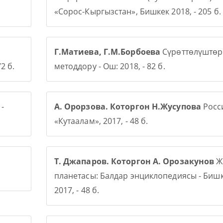
«Сорос-Кыргызстан», Бишкек 2018, - 205 б.
Г.Матиева, Г.М.Борбоева
Сүрөттөлүштөр
2 б.
методдору - Ош: 2018, - 82 б.
-
А. Орорзова. Которгон Н.Жусупова
Росси
«Кутаалам», 2017, - 48 б.
Т. Джапаров. Которгон А. Орозакунов
Ж
планетасы: Балдар энциклопедиясы - Бишк
2017, - 48 б.