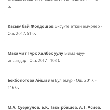
б.
Касымбай Жолдошов
Өксүктө өткөн өмүрлөр -
Ош, 2017, 51 б.
Махамат Түрк Халбек уулу
Ыймандуу-
инсандар - Ош, 2017 - 108 б.
Бекболотова Айшаим
Бул өмүр - Ош, 2017, -
116 б.
М.А. Суеркулов, Б.К. Такырбашев, А.Т. Асиев,