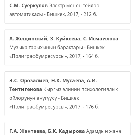
С.М. Суеркулов
Электр менен тейлөө
автоматикасы - Бишкек, 2017, - 212 б.
А. Жещинский, З. Куйкеева, С. Исмаилова
Музыка тарыхынын барактары - Бишкек
«Полиграфбумресурсы», 2017, - 164 б.
Э.С. Орозалиев, Н.К. Мусаева, А.И.
Тентигенова
Кыргыз элинин психологиялык
ойлорунун өнүгүүсү - Бишкек
«Полиграфбумресурсы», 2017, - 176 б.
Г.А. Жантаева, Б.К. Кадырова
Адамдын жана