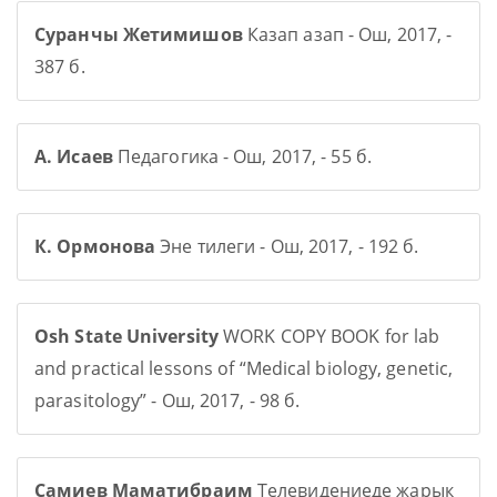
Суранчы Жетимишов
Казап азап - Ош, 2017, -
387 б.
А. Исаев
Педагогика - Ош, 2017, - 55 б.
К. Ормонова
Эне тилеги - Ош, 2017, - 192 б.
Osh State University
WORK COPY BOOK for lab
and practical lessons of “Medical biology, genetic,
parasitology” - Ош, 2017, - 98 б.
Самиев Маматибраим
Телевидениеде жарык