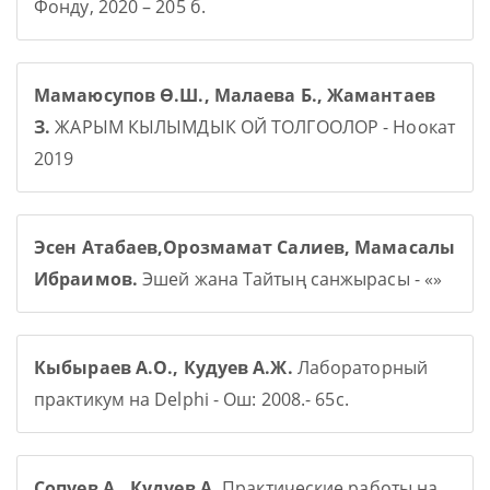
Фонду, 2020 – 205 б.
Мамаюсупов Ө.Ш., Малаева Б., Жамантаев
З.
ЖАРЫМ КЫЛЫМДЫК ОЙ ТОЛГООЛОР - Ноокат
2019
Эсен Атабаев,Орозмамат Салиев, Мамасалы
Ибраимов.
Эшей жана Тайтың санжырасы - «»
Кыбыраев А.О., Кудуев А.Ж.
Лабораторный
практикум на Delphi - Ош: 2008.- 65с.
Сопуев А., Кудуев А.
Практические работы на