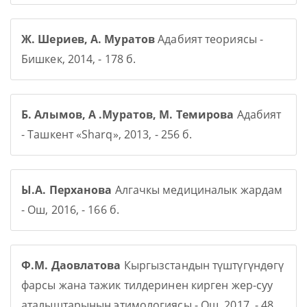
Ж. Шериев, А. Муратов
Адабият теориясы -
Бишкек, 2014, - 178 б.
Б. Алымов, А .Муратов, М. Темирова
Адабият
- Ташкент «Sharq», 2013, - 256 б.
Ы.А. Перханова
Алгачкы медициналык жардам
- Ош, 2016, - 166 б.
Ф.М. Даовлатова
Кыргызстандын түштүгүндөгү
фарсы жана тажик тилдеринен кирген жер-суу
аталыштарынын этимологиясы - Ош, 2017, - 48