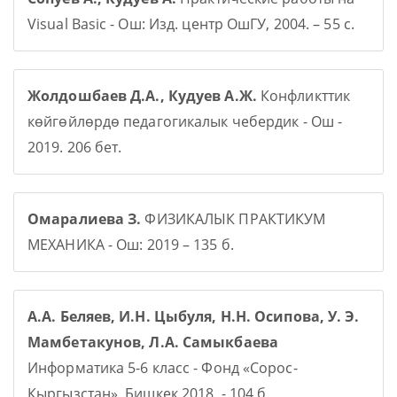
Visual Basic - Ош: Изд. центр ОшГУ, 2004. – 55 с.
Жолдошбаев Д.А., Кудуев А.Ж.
Конфликттик
көйгөйлөрдө педагогикалык чебердик - Ош -
2019. 206 бет.
Омаралиева З.
ФИЗИКАЛЫК ПРАКТИКУМ
МЕХАНИКА - Ош: 2019 – 135 б.
А.А. Беляев, И.Н. Цыбуля, Н.Н. Осипова, У. Э.
Мамбетакунов, Л.А. Самыкбаева
Информатика 5-6 класс - Фонд «Сорос-
Кыргызстан», Бишкек 2018, - 104 б.