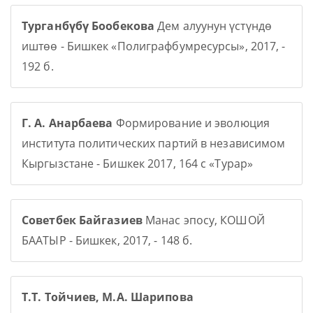
Турганбүбү Бообекова
Дем алуунун үстүндө
иштөө - Бишкек «Полиграфбумресурсы», 2017, -
192 б.
Г. А. Анарбаева
Формирование и эволюция
института политических партий в независимом
Кыргызстане - Бишкек 2017, 164 с «Турар»
Советбек Байгазиев
Манас эпосу, КОШОЙ
БААТЫР - Бишкек, 2017, - 148 б.
Т.Т. Тойчиев, М.А. Шарипова