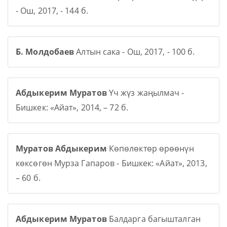
- Ош, 2017, - 144 б.
Б. Молдобаев
Алтын сака - Ош, 2017, - 100 б.
Абдыкерим Муратов
Үч жүз жаңылмач -
Бишкек: «Айат», 2014, – 72 б.
Муратов Абдыкерим
Көпөлөктөр өрөөнүн
көксөгөн Мурза Гапаров - Бишкек: «Айат», 2013,
– 60 б.
Абдыкерим Муратов
Балдарга багышталган