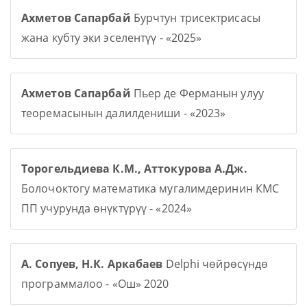
Ахметов Сапарбай
Бурчтун трисектрисасы
жана кубту эки эселентүү - «2025»
Ахметов Сапарбай
Пьер де Ферманын улуу
теоремасынын далилдениши - «2023»
Торогельдиева К.М., Аттокурова А.Дж.
Болочоктогу математика мугалимдеринин КМС
ПП учурунда өнүктүрүү - «2024»
А. Сопуев, Н.К. Аркабаев
Delphi чөйрөсүндө
программалоо - «Ош» 2020