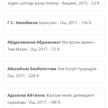
элдик салттар жана тойлор - Бишкек, 2015, - 52 б.
Г.С. Ниязбеков
Ыраң көл - Ош, 2017, - 156 б.
Абдрахманов Абдимамат
Өзгөргөн өрөөн –
Төө-Моюн - Ош, 2017, - 72 б.
Айшайым Бекболотова
Эне болуп түшүндүм -
Ош, 2017, - 224 б.
Адылова Айтилла
Жазгым келет дилимдеги
сырымды - Ош, 2017, - 188 б.