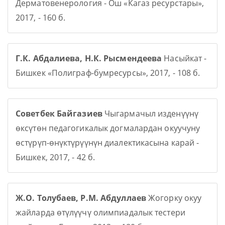
Дерматовенерология - Ош «Кагаз ресурстары»,
2017, - 160 б.
Г.К. Абдалиева, Н.К. Рысмендеева
Насыйкат -
Бишкек «Полиграф-бумресурсы», 2017, - 108 б.
Советбек Байгазиев
Чыгармачыл изденүүнү
өксүтөн педагогикалык догмалардан окуучуну
өстүрүп-өнүктүрүүнүн диалектикасына карай -
Бишкек, 2017, - 42 б.
Ж.О. Толубаев, Р.М. Абдуллаев
Жогорку окуу
жайларда өтүлүүчү олимпиадалык тестери