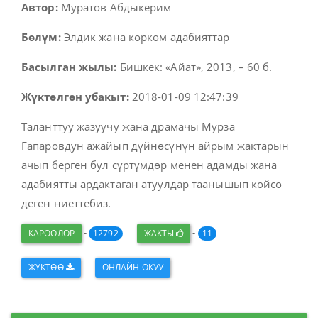
Автор:
Муратов Абдыкерим
Бөлүм:
Элдик жана көркөм адабияттар
Басылган жылы:
Бишкек: «Айат», 2013, – 60 б.
Жүктөлгөн убакыт:
2018-01-09 12:47:39
Таланттуу жазуучу жана драмачы Мурза
Гапаровдун ажайып дүйнөсүнүн айрым жактарын
ачып берген бул сүртүмдөр менен адамды жана
адабиятты ардактаган атуулдар таанышып койсо
деген ниеттебиз.
-
-
КАРООЛОР
12792
ЖАКТЫ
11
ЖҮКТӨӨ
ОНЛАЙН ОКУУ