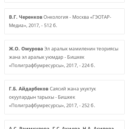
В.Г. Черенков
Онкология - Москва «ГЭОТАР-
Медиа», 2017, - 512 б.
Ж.О. Омурова
Эл аралык мамиленин теориясы
жана эл аралык уюмдар - Бишкек
«Полиграфбумресурсы», 2017, - 224 б.
Г.Б. Айдарбеков
Саясий жана укуктук
окуулардын тарыхы - Бишкек
«Полиграфбумресурсы», 2017, - 252 б.
А.С. Раимкулова, Г.С. Акиева, Н.А. Асипова,