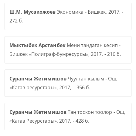
Ш.М. Мусакожоев
Экономика - Бишкек, 2017, -
272 б.
Мыктыбек Арстанбек
Мени тандаган кесип -
Бишкек «Полиграф-бумресурсы», 2017, - 216 б.
Суранчы Жетимишов
Чуулган кылым - Ош,
«Кагаз ресурстары», 2017, – 356 б.
Суранчы Жетимишов
Таң тоскон тоолор - Ош,
«Кагаз Ресурстары», 2017, - 428 б.