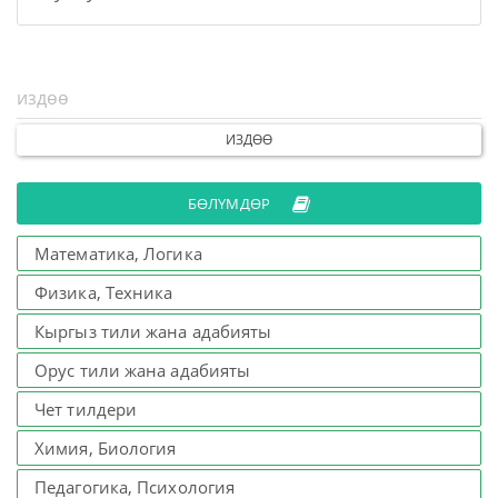
ИЗДӨӨ
БӨЛҮМДӨР
Математика, Логика
Физика, Техника
Кыргыз тили жана адабияты
Орус тили жана адабияты
Чет тилдери
Химия, Биология
Педагогика, Психология