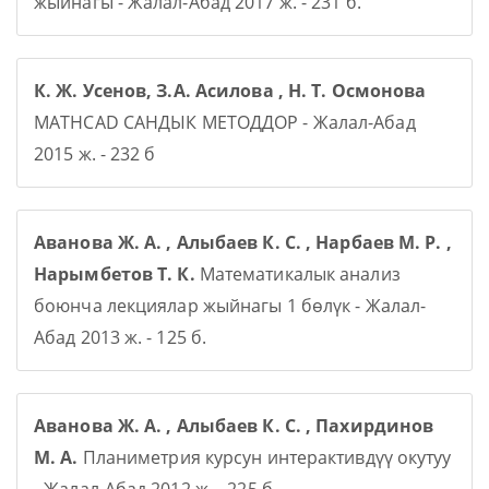
жыйнагы - Жалал-Абад 2017 ж. - 231 б.
К. Ж. Усенов, З.А. Асилова , Н. Т. Осмонова
MATHCAD САНДЫК МЕТОДДОР - Жалал-Абад
2015 ж. - 232 б
Аванова Ж. А. , Алыбаев К. С. , Нарбаев М. Р. ,
Нарымбетов Т. К.
Математикалык анализ
боюнча лекциялар жыйнагы 1 бөлүк - Жалал-
Абад 2013 ж. - 125 б.
Аванова Ж. А. , Алыбаев К. С. , Пахирдинов
М. А.
Планиметрия курсун интерактивдүү окутуу