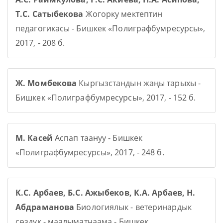
Т.С. Сатыбекова
Жогорку мектептин
педагогикасы - Бишкек «Полиграфбумресурсы»,
2017, - 208 б.
Ж. Момбекова
Кыргызстандын жаңы тарыхы -
Бишкек «Полиграфбумресурсы», 2017, - 152 б.
М. Касей
Аспап таануу - Бишкек
«Полиграфбумресурсы», 2017, - 248 б.
К.С. Арбаев, Б.С. Ажыбеков, К.А. Арбаев, Н.
Абдраманова
Биологиялык - ветеринардык
сөздүк - маалыматнаама - Бишкек