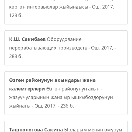
көргөн интервьюлар жыйындысы - Ош, 2017,
128 б.
К.Ш. Сакибаев
Оборудование
перерабатывающих производств - Ош, 2017, -
288 б.
Өзгөн районунун акындары жана
калемгерлери
Өзгөн районунун акын -
жазуучуларынын жана ыр ышкыбоздорунун
жыйнагы - Ош, 2017, - 236 б.
Ташполотова Сакина
Ырларым менин өмүрүм