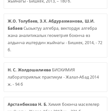
жыйнагы - Бишкек, 2013, – 180 б.
Ж.О. Толубаев, З.Х. Абдурахманова, Ш.И.
Бабаев
Сызыктуу алгебра, вектордук алгебра
жана аналитикалык геометрия боюнча өз
алдынча иштердин жыйнагы - Бишкек, 2014, - 72
б.
Н. С. Жолдошалиева
БИОХИМИЯ
лабораториялык практикум - Жалал-Абад 2014
ж. - 94 б
Арстанбекова Н. Б.
Химия боюнча маселелер