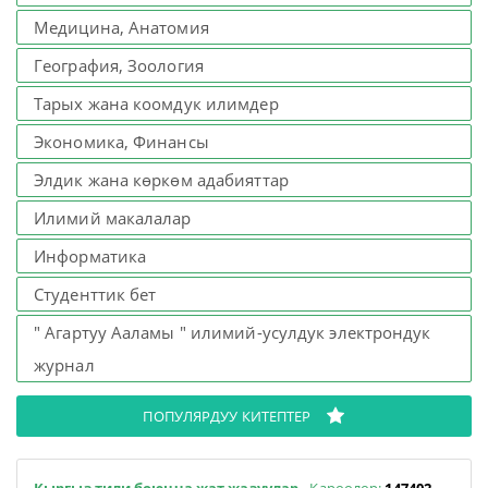
Медицина, Анатомия
География, Зоология
Тарых жана коомдук илимдер
Экономика, Финансы
Элдик жана көркөм адабияттар
Илимий макалалар
Информатика
Студенттик бет
" Агартуу Ааламы " илимий-усулдук электрондук
журнал
ПОПУЛЯРДУУ КИТЕПТЕР
Кыргыз тили боюнча жат жазуулар
- Кароолор:
147402