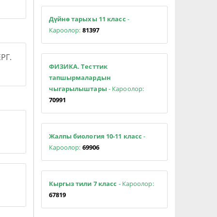
Дүйнө тарыхы 11 класс
-
Кароолор:
81397
РГ.
ФИЗИКА. Тесттик
тапшырмалардын
чыгарылыштары
- Кароолор:
70991
Жалпы биология 10-11 класс
-
Кароолор:
69906
Кыргыз тили 7 класс
- Кароолор:
67819