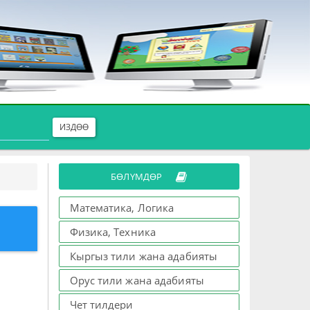
ИЗДӨӨ
БӨЛҮМДӨР
Математика, Логика
Физика, Техника
Кыргыз тили жана адабияты
Орус тили жана адабияты
Чет тилдери