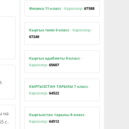
Физика 11-класс
- Кароолор:
67588
Кыргыз тили 6 класс
- Кароолор:
67248
Кыргыз адабияты 9-класс
-
Кароолор:
65607
ң
КЫРГЫЗСТАН ТАРЫХЫ 7 класс
-
Кароолор:
64522
ы на
Кыргызстан тарыхы 8-класс
-
Кароолор:
64512
5 с.