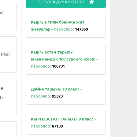
ПОПУЛЯРДУУ КИТЕПТЕР
сы
Кыргыз тили боюнча жат
жазуулар
- Кароолор:
147360
Кыргызстан тарыхы
н КМС
(экзамендик 100 суроого жооп)
-
Кароолор:
106731
е
Дүйнө тарыхы 10 класс
-
Кароолор:
95373
ш»
КЫРГЫЗСТАН ТАРЫХЫ 9 класс
-
Кароолор:
87130