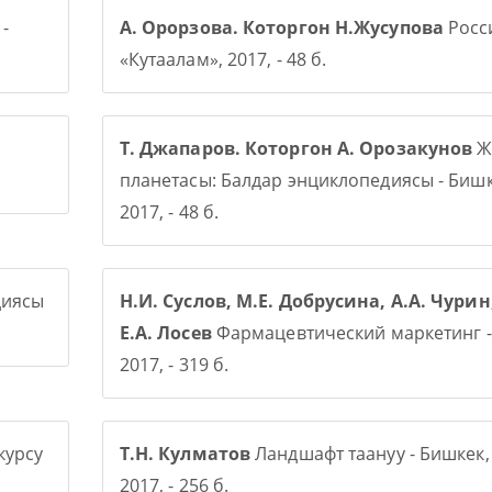
-
А. Орорзова. Которгон Н.Жусупова
Росси
«Кутаалам», 2017, - 48 б.
Т. Джапаров. Которгон А. Орозакунов
Ж
планетасы: Балдар энциклопедиясы - Бишк
2017, - 48 б.
диясы
Н.И. Суслов, М.Е. Добрусина, А.А. Чурин
Е.А. Лосев
Фармацевтический маркетинг -
2017, - 319 б.
курсу
Т.Н. Кулматов
Ландшафт таануу - Бишкек,
2017, - 256 б.