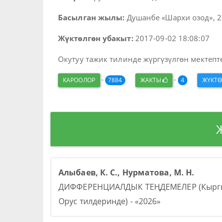
Басылган жылы:
Душанбе «Шархи озод», 20
Жүктөлгөн убакыт:
2017-09-02 18:08:07
Окутуу тажик тилинде жүргүзүлгөн мектепте
-
-
КАРООЛОР
7884
ЖАКТЫ
4
ЖҮКТ
Алыбаев, К. С., Нурматова, М. Н.
ДИФФЕРЕНЦИАЛДЫК ТЕҢДЕМЕЛЕР (Кыргы
Орус тилдеринде) - «2026»