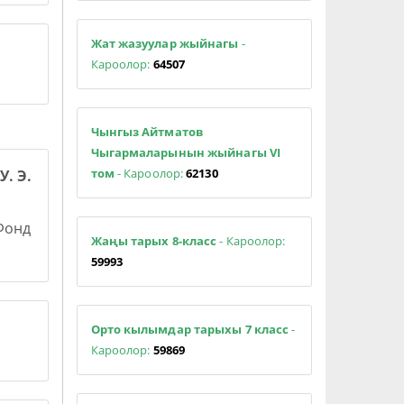
Жат жазуулар жыйнагы
-
Кароолор:
64507
Чынгыз Айтматов
Чыгармаларынын жыйнагы VI
том
- Кароолор:
62130
У. Э.
 Фонд
Жаңы тарых 8-класс
- Кароолор:
59993
Орто кылымдар тарыхы 7 класс
-
Кароолор:
59869