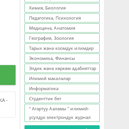
Химия, Биология
Педагогика, Психология
Медицина, Анатомия
География, Зоология
Тарых жана коомдук илимдер
Экономика, Финансы
Элдик жана көркөм адабияттар
Илимий макалалар
Информатика
Студенттик бет
А -
" Агартуу Ааламы " илимий-
усулдук электрондук журнал