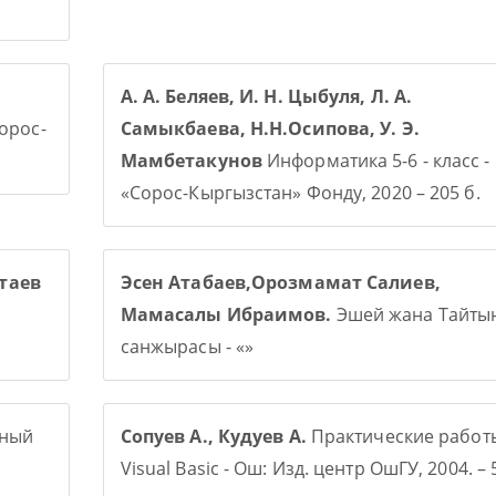
А. А. Беляев, И. Н. Цыбуля, Л. А.
Сорос-
Самыкбаева, Н.Н.Осипова, У. Э.
Мамбетакунов
Информатика 5-6 - класс -
«Сорос-Кыргызстан» Фонду, 2020 – 205 б.
таев
Эсен Атабаев,Орозмамат Салиев,
Мамасалы Ибраимов.
Эшей жана Тайты
санжырасы - «»
рный
Сопуев А., Кудуев А.
Практические работ
Visual Basic - Ош: Изд. центр ОшГУ, 2004. – 5