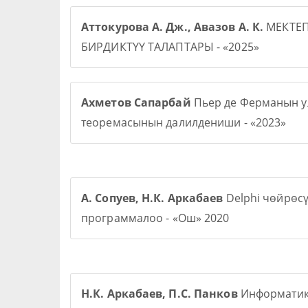
Аттокурова А. Дж., Авазов А. К.
МЕКТЕ
БИРДИКТҮҮ ТАЛАПТАРЫ - «2025»
Ахметов Сапарбай
Пьер де Ферманын у
теоремасынын далилдениши - «2023»
А. Сопуев, Н.К. Аркабаев
Delphi чөйрөс
программалоо - «Ош» 2020
Н.К. Аркабаев, П.С. Панков
Информати