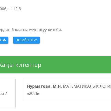
06, - 112 б.
рдин 6-классы үчүн окуу китеби.
ӨӨ
ОНЛАЙН ОКУУ
Жаңы китептер
Нурматова, М.Н.
МАТЕМАТИКАЛЫК ЛОГИК
з /
«2026»