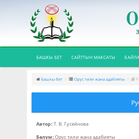
(CURRENT)
БАШКЫ БЕТ
САЙТТЫН МАКСАТЫ
БАЙЛ
Башкы бет
Орус тили жана адабияты
Р
Ру
Автор:
Т. В. Гусейнова
Бөлүм:
Орус тили жана адабияты