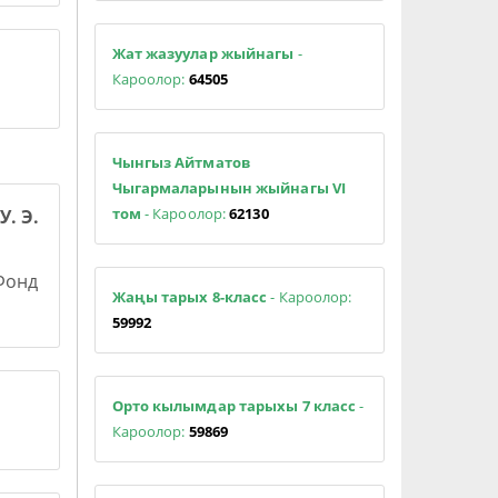
Жат жазуулар жыйнагы
-
Кароолор:
64505
Чынгыз Айтматов
Чыгармаларынын жыйнагы VI
том
- Кароолор:
62130
У. Э.
 Фонд
Жаңы тарых 8-класс
- Кароолор:
59992
Орто кылымдар тарыхы 7 класс
-
Кароолор:
59869