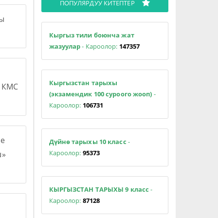
ПОПУЛЯРДУУ КИТЕПТЕР
сы
Кыргыз тили боюнча жат
жазуулар
- Кароолор:
147357
Кыргызстан тарыхы
н КМС
(экзамендик 100 суроого жооп)
-
Кароолор:
106731
е
Дүйнө тарыхы 10 класс
-
Кароолор:
95373
ш»
КЫРГЫЗСТАН ТАРЫХЫ 9 класс
-
Кароолор:
87128