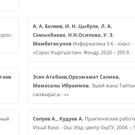
А. А. Беляев, И. Н. Цыбуля, Л. А.
Сорос-
Самыкбаева, Н.Н.Осипова, У. Э.
Мамбетакунов
Информатика 5-6 - класс -
«Сорос-Кыргызстан» Фонду, 2020 – 205 б.
таев
Эсен Атабаев,Орозмамат Салиев,
Мамасалы Ибраимов.
Эшей жана Тайты
санжырасы - «»
рный
Сопуев А., Кудуев А.
Практические работ
Visual Basic - Ош: Изд. центр ОшГУ, 2004. – 5