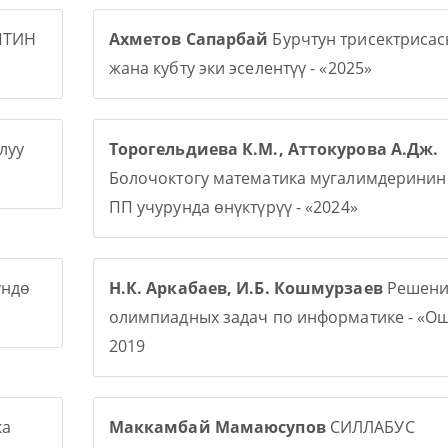
ПТИН
Ахметов Сапарбай
Бурчтун трисектриса
жана кубту эки эселентүү - «2025»
луу
Торогельдиева К.М., Аттокурова А.Дж.
Болочоктогу математика мугалимдерини
ПП учурунда өнүктүрүү - «2024»
үндө
Н.К. Аркабаев, И.Б. Кошмурзаев
Решени
олимпиадных задач по информатике - «О
2019
ка
Маккамбай Мамаюсупов
СИЛЛАБУС