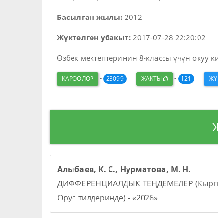
Басылган жылы:
2012
Жүктөлгөн убакыт:
2017-07-28 22:20:02
Өзбек мектептеринин 8-классы үчүн окуу к
-
-
КАРООЛОР
23099
ЖАКТЫ
121
ЖҮ
Алыбаев, К. С., Нурматова, М. Н.
ДИФФЕРЕНЦИАЛДЫК ТЕҢДЕМЕЛЕР (Кыргы
Орус тилдеринде) - «2026»