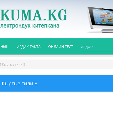
АНЫШ
АРДАК ТАКТА
ОНЛАЙН ТЕСТ
Кыргыз тили 8
Кыргыз тили 8