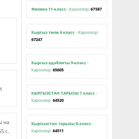
Физика 11-класс
- Кароолор:
67587
Кыргыз тили 6 класс
- Кароолор:
67247
Кыргыз адабияты 9-класс
-
Кароолор:
65605
ң
КЫРГЫЗСТАН ТАРЫХЫ 7 класс
-
Кароолор:
64520
ы на
Кыргызстан тарыхы 8-класс
-
Кароолор:
64511
5 с.