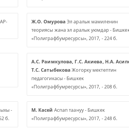
АР-
Ж.О. Омурова
Эл аралык мамиленин
теориясы жана эл аралык уюмдар - Бишке
«Полиграфбумресурсы», 2017, - 224 б.
А.С. Раимкулова, Г.С. Акиева, Н.А. Асип
Т.С. Сатыбекова
Жогорку мектептин
педагогикасы - Бишкек
«Полиграфбумресурсы», 2017, - 208 б.
ыхы -
М. Касей
Аспап таануу - Бишкек
2 б.
«Полиграфбумресурсы», 2017, - 248 б.