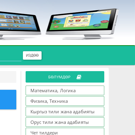
ИЗДӨӨ
БӨЛҮМДӨР
Математика, Логика
Физика, Техника
Кыргыз тили жана адабияты
Орус тили жана адабияты
Чет тилдери