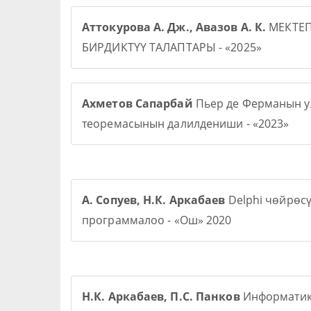
Аттокурова А. Дж., Авазов А. К.
МЕКТЕ
БИРДИКТҮҮ ТАЛАПТАРЫ - «2025»
Ахметов Сапарбай
Пьер де Ферманын у
теоремасынын далилдениши - «2023»
А. Сопуев, Н.К. Аркабаев
Delphi чөйрөс
программалоо - «Ош» 2020
Н.К. Аркабаев, П.С. Панков
Информати