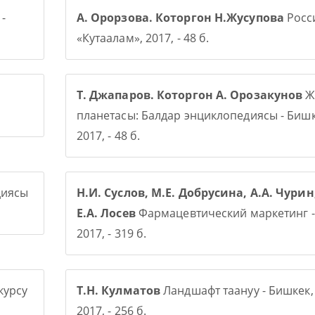
-
А. Орорзова. Которгон Н.Жусупова
Росси
«Кутаалам», 2017, - 48 б.
Т. Джапаров. Которгон А. Орозакунов
Ж
планетасы: Балдар энциклопедиясы - Бишк
2017, - 48 б.
диясы
Н.И. Суслов, М.Е. Добрусина, А.А. Чурин
Е.А. Лосев
Фармацевтический маркетинг -
2017, - 319 б.
курсу
Т.Н. Кулматов
Ландшафт таануу - Бишкек,
2017, - 256 б.