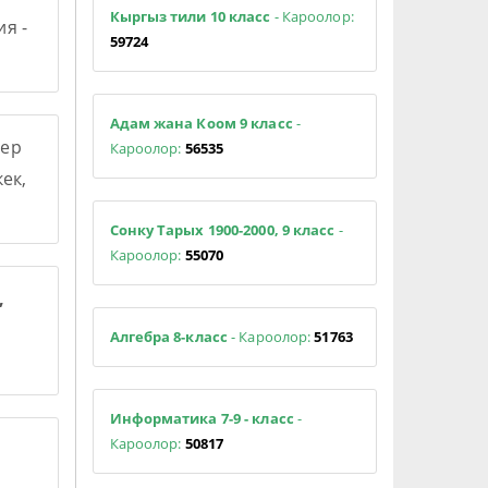
Кыргыз тили 10 класс
- Кароолор:
я -
59724
Адам жана Коом 9 класс
-
ер
Кароолор:
56535
ек,
Сонку Тарых 1900-2000, 9 класс
-
Кароолор:
55070
,
Алгебра 8-класс
- Кароолор:
51763
Информатика 7-9 - класс
-
Кароолор:
50817