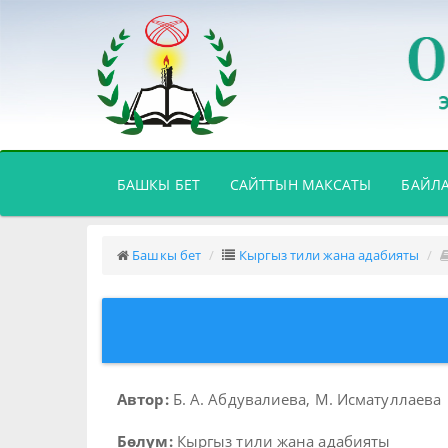
(CURRENT)
БАШКЫ БЕТ
САЙТТЫН МАКСАТЫ
БАЙЛ
Башкы бет
Кыргыз тили жана адабияты
Автор:
Б. А. Абдувалиева, М. Исматуллаева
Бөлүм:
Кыргыз тили жана адабияты