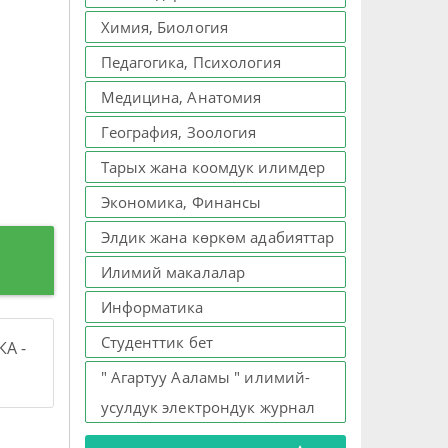
Химия, Биология
Педагогика, Психология
Медицина, Анатомия
География, Зоология
Тарых жана коомдук илимдер
Экономика, Финансы
Элдик жана көркөм адабияттар
Илимий макалалар
Информатика
Студенттик бет
А -
" Агартуу Ааламы " илимий-
усулдук электрондук журнал