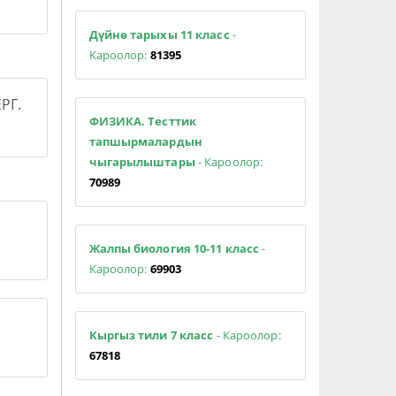
Дүйнө тарыхы 11 класс
-
Кароолор:
81395
РГ.
ФИЗИКА. Тесттик
тапшырмалардын
чыгарылыштары
- Кароолор:
70989
Жалпы биология 10-11 класс
-
Кароолор:
69903
Кыргыз тили 7 класс
- Кароолор:
67818