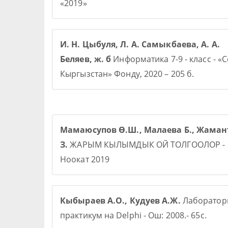
«2019»
И. Н. Цыбуля, Л. А. Самыкбаева, А. А.
Беляев, ж. б
Информатика 7-9 - класс - «
Кыргызстан» Фонду, 2020 – 205 б.
Мамаюсупов Ө.Ш., Малаева Б., Жаман
З.
ЖАРЫМ КЫЛЫМДЫК ОЙ ТОЛГООЛОР -
Ноокат 2019
Кыбыраев А.О., Кудуев А.Ж.
Лаборато
практикум на Delphi - Ош: 2008.- 65с.