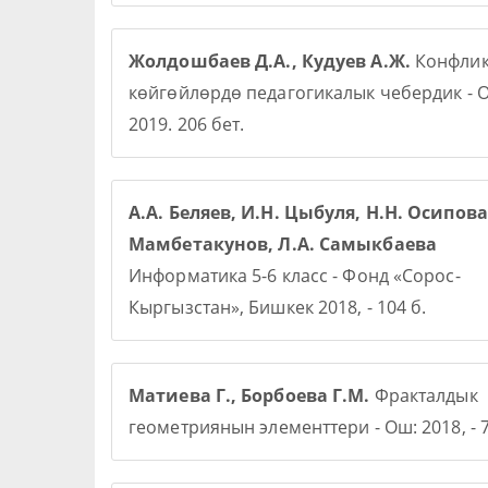
Жолдошбаев Д.А., Кудуев А.Ж.
Конфлик
көйгөйлөрдө педагогикалык чебердик - О
2019. 206 бет.
А.А. Беляев, И.Н. Цыбуля, Н.Н. Осипова,
Мамбетакунов, Л.А. Самыкбаева
Информатика 5-6 класс - Фонд «Сорос-
Кыргызстан», Бишкек 2018, - 104 б.
Матиева Г., Борбоева Г.М.
Фракталдык
геометриянын элементтери - Ош: 2018, - 7