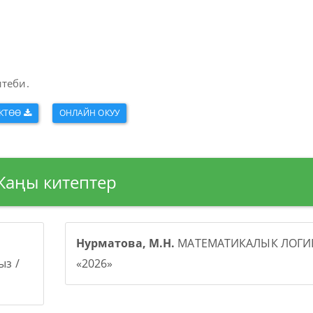
итеби.
КТӨӨ
ОНЛАЙН ОКУУ
Жаңы китептер
Нурматова, М.Н.
МАТЕМАТИКАЛЫК ЛОГИК
з /
«2026»