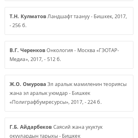
Т.Н. Кулматов
Ландшафт таануу - Бишкек, 2017,
- 256 б.
В.Г. Черенков
Онкология - Москва «ГЭОТАР-
Медиа», 2017, - 512 б.
Ж.О. Омурова
Эл аралык мамиленин теориясы
жана эл аралык уюмдар - Бишкек
«Полиграфбумресурсы», 2017, - 224 б.
Г.Б. Айдарбеков
Саясий жана укуктук
окуулардын тарыхы - Бишкек