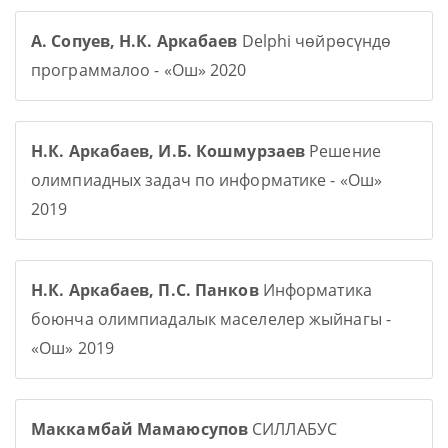
А. Сопуев, Н.К. Аркабаев
Delphi чөйрөсүндө
программалоо - «Ош» 2020
Н.К. Аркабаев, И.Б. Кошмурзаев
Решение
олимпиадных задач по информатике - «Ош»
2019
Н.К. Аркабаев, П.С. Панков
Информатика
боюнча олимпиадалык маселелер жыйнагы -
«Ош» 2019
Маккамбай Мамаюсупов
СИЛЛАБУС