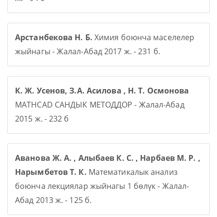
Арстанбекова Н. Б.
Химия боюнча маселелер
жыйнагы - Жалал-Абад 2017 ж. - 231 б.
К. Ж. Усенов, З.А. Асилова , Н. Т. Осмонова
MATHCAD САНДЫК МЕТОДДОР - Жалал-Абад
2015 ж. - 232 б
Аванова Ж. А. , Алыбаев К. С. , Нарбаев М. Р. ,
Нарымбетов Т. К.
Математикалык анализ
боюнча лекциялар жыйнагы 1 бөлүк - Жалал-
Абад 2013 ж. - 125 б.