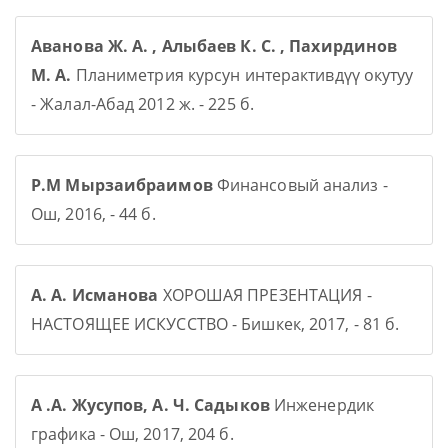
Аванова Ж. А. , Алыбаев К. С. , Пахирдинов
М. А.
Планиметрия курсун интерактивдүү окутуу
- Жалал-Абад 2012 ж. - 225 б.
Р.М Мырзаибраимов
Финансовый анализ -
Ош, 2016, - 44 б.
А. А. Исманова
ХОРОШАЯ ПРЕЗЕНТАЦИЯ -
НАСТОЯЩЕЕ ИСКУССТВО - Бишкек, 2017, - 81 б.
А .А. Жусупов, А. Ч. Садыков
Инженердик
графика - Ош, 2017, 204 б.