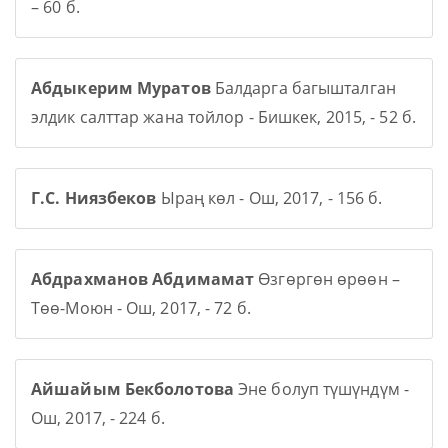
– 60 б.
Абдыкерим Муратов
Балдарга багышталган
элдик салттар жана тойлор - Бишкек, 2015, - 52 б.
Г.С. Ниязбеков
Ыраң көл - Ош, 2017, - 156 б.
Абдрахманов Абдимамат
Өзгөргөн өрөөн –
Төө-Моюн - Ош, 2017, - 72 б.
Айшайым Бекболотова
Эне болуп түшүндүм -
Ош, 2017, - 224 б.