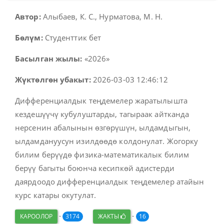
Автор:
Алыбаев, К. С., Нурматова, М. Н.
Бөлүм:
Студенттик бет
Басылган жылы:
«2026»
Жүктөлгөн убакыт:
2026-03-03 12:46:12
Дифференциалдык теңдемелер жаратылышта
кездешүүчү кубулуштарды, тагыраак айтканда
нерсенин абалынын өзгөрүшүн, ылдамдыгын,
ылдамдануусун изилдөөдө колдонулат. Жогорку
билим берүүдө физика-математикалык билим
берүү багыты боюнча кесипкөй адистерди
даярдоодо дифференциалдык теңдемелер атайын
курс катары окутулат.
-
-
КАРООЛОР
3174
ЖАКТЫ
16