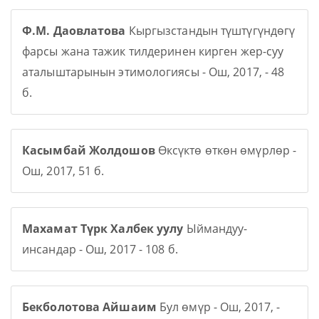
Ф.М. Даовлатова
Кыргызстандын түштүгүндөгү
фарсы жана тажик тилдеринен кирген жер-суу
аталыштарынын этимологиясы - Ош, 2017, - 48
б.
Касымбай Жолдошов
Өксүктө өткөн өмүрлөр -
Ош, 2017, 51 б.
Махамат Түрк Халбек уулу
Ыймандуу-
инсандар - Ош, 2017 - 108 б.
Бекболотова Айшаим
Бул өмүр - Ош, 2017, -