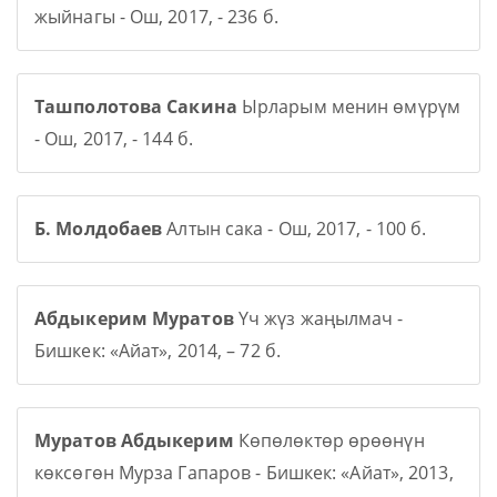
жыйнагы - Ош, 2017, - 236 б.
Ташполотова Сакина
Ырларым менин өмүрүм
- Ош, 2017, - 144 б.
Б. Молдобаев
Алтын сака - Ош, 2017, - 100 б.
Абдыкерим Муратов
Үч жүз жаңылмач -
Бишкек: «Айат», 2014, – 72 б.
Муратов Абдыкерим
Көпөлөктөр өрөөнүн
көксөгөн Мурза Гапаров - Бишкек: «Айат», 2013,