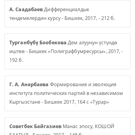
А. Саадабаев
Дифференциалдык
тендемелердин курсу - Бишкек, 2017, - 212 б.
Турганбүбү Бообекова
Дем алуунун үстүндө
иштөө - Бишкек «Полиграфбумресурсы», 2017, -
192 б.
Г. А. Анарбаева
Формирование и эволюция
института политических партий в независимом
Кыргызстане - Бишкек 2017, 164 с «Турар»
Советбек Байгазиев
Манас эпосу, КОШОЙ