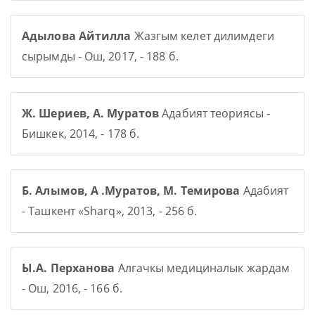
Адылова Айтилла
Жазгым келет дилимдеги
сырымды - Ош, 2017, - 188 б.
Ж. Шериев, А. Муратов
Адабият теориясы -
Бишкек, 2014, - 178 б.
Б. Алымов, А .Муратов, М. Темирова
Адабият
- Ташкент «Sharq», 2013, - 256 б.
Ы.А. Перханова
Алгачкы медициналык жардам
- Ош, 2016, - 166 б.