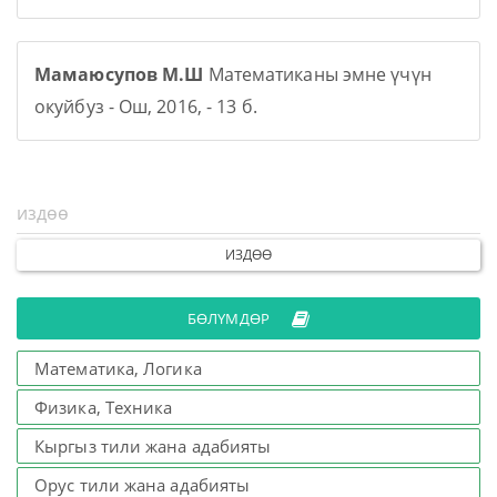
Мамаюсупов М.Ш
Математиканы эмне үчүн
окуйбуз - Ош, 2016, - 13 б.
ИЗДӨӨ
БӨЛҮМДӨР
Математика, Логика
Физика, Техника
Кыргыз тили жана адабияты
Орус тили жана адабияты