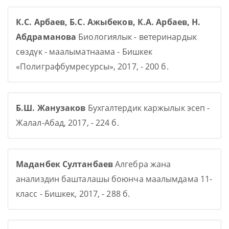
К.С. Арбаев, Б.С. Ажыбеков, К.А. Арбаев, Н.
Абдраманова
Биологиялык - ветеринардык
сөздүк - маалыматнаама - Бишкек
«Полиграфбумресурсы», 2017, - 200 б.
Б.Ш. Жанузаков
Бухгалтердик каржылык эсеп -
Жалал-Абад, 2017, - 224 б.
Маданбек Султанбаев
Алгебра жана
анализдин башталашы боюнча маалымдама 11-
класс - Бишкек, 2017, - 288 б.