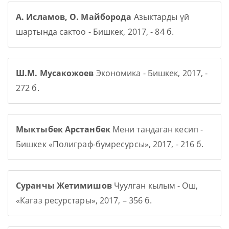
А. Исламов, О. Майборода
Азыктарды үй
шартында сактоо - Бишкек, 2017, - 84 б.
Ш.М. Мусакожоев
Экономика - Бишкек, 2017, -
272 б.
Мыктыбек Арстанбек
Мени тандаган кесип -
Бишкек «Полиграф-бумресурсы», 2017, - 216 б.
Суранчы Жетимишов
Чуулган кылым - Ош,
«Кагаз ресурстары», 2017, – 356 б.