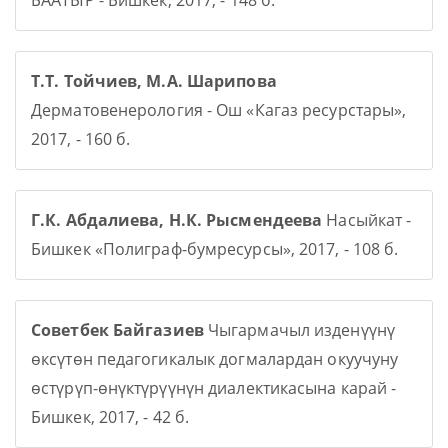
БААТЫР - Бишкек, 2017, - 148 б.
Т.Т. Тойчиев, М.А. Шарипова
Дерматовенерология - Ош «Кагаз ресурстары»,
2017, - 160 б.
Г.К. Абдалиева, Н.К. Рысмендеева
Насыйкат -
Бишкек «Полиграф-бумресурсы», 2017, - 108 б.
Советбек Байгазиев
Чыгармачыл изденүүнү
өксүтөн педагогикалык догмалардан окуучуну
өстүрүп-өнүктүрүүнүн диалектикасына карай -
Бишкек, 2017, - 42 б.