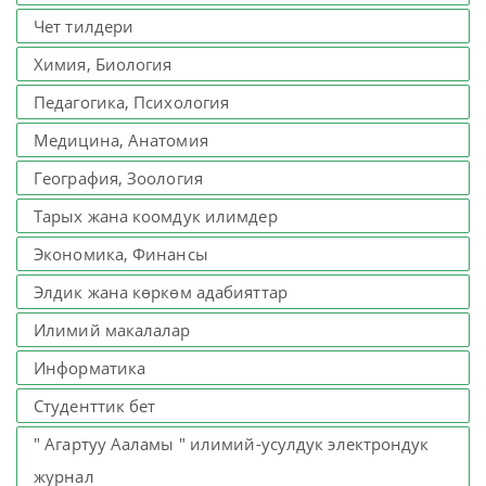
Чет тилдери
Химия, Биология
Педагогика, Психология
Медицина, Анатомия
География, Зоология
Тарых жана коомдук илимдер
Экономика, Финансы
Элдик жана көркөм адабияттар
Илимий макалалар
Информатика
Студенттик бет
" Агартуу Ааламы " илимий-усулдук электрондук
журнал