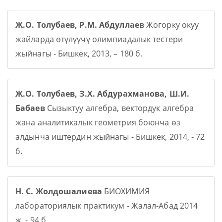
Ж.О. Толубаев, Р.М. Абдуллаев
Жогорку окуу
жайларда өтүлүүчү олимпиадалык тестери
жыйнагы - Бишкек, 2013, – 180 б.
Ж.О. Толубаев, З.Х. Абдурахманова, Ш.И.
Бабаев
Сызыктуу алгебра, вектордук алгебра
жана аналитикалык геометрия боюнча өз
алдынча иштердин жыйнагы - Бишкек, 2014, - 72
б.
Н. С. Жолдошалиева
БИОХИМИЯ
лабораториялык практикум - Жалал-Абад 2014
ж. - 94 б