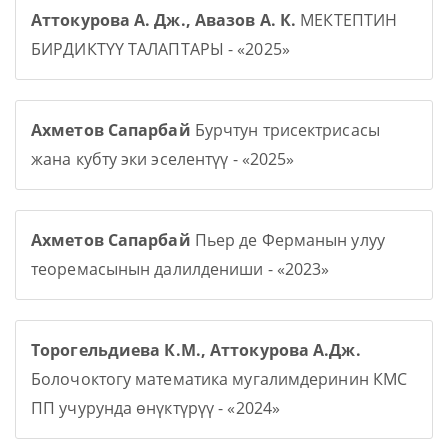
Аттокурова А. Дж., Авазов А. К.
МЕКТЕПТИН
БИРДИКТҮҮ ТАЛАПТАРЫ - «2025»
Ахметов Сапарбай
Бурчтун трисектрисасы
жана кубту эки эселентүү - «2025»
Ахметов Сапарбай
Пьер де Ферманын улуу
теоремасынын далилдениши - «2023»
Торогельдиева К.М., Аттокурова А.Дж.
Болочоктогу математика мугалимдеринин КМС
ПП учурунда өнүктүрүү - «2024»