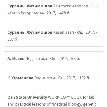
Суранчы Жетимишов
Таң тоскон тоолор - Ош,
«Кагаз Ресурстары», 2017, - 428 б.
Суранчы Жетимишов
Казап азап - Ош, 2017, -
387 б.
А. Исаев
Педагогика - Ош, 2017, - 55 б.
К. Ормонова
Эне тилеги - Ош, 2017, - 192 б.
Osh State University
WORK COPY BOOK for lab
and practical lessons of “Medical biology, genetic,