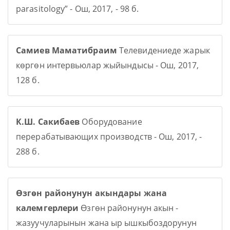
parasitology” - Ош, 2017, - 98 б.
Самиев Маматибраим
Телевидениеде жарык
көргөн интервьюлар жыйындысы - Ош, 2017,
128 б.
К.Ш. Сакибаев
Оборудование
перерабатывающих производств - Ош, 2017, -
288 б.
Өзгөн районунун акындары жана
калемгерлери
Өзгөн районунун акын -
жазуучуларынын жана ыр ышкыбоздорунун