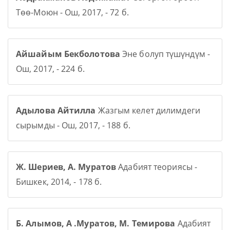
Төө-Моюн - Ош, 2017, - 72 б.
Айшайым Бекболотова
Эне болуп түшүндүм -
Ош, 2017, - 224 б.
Адылова Айтилла
Жазгым келет дилимдеги
сырымды - Ош, 2017, - 188 б.
Ж. Шериев, А. Муратов
Адабият теориясы -
Бишкек, 2014, - 178 б.
Б. Алымов, А .Муратов, М. Темирова
Адабият