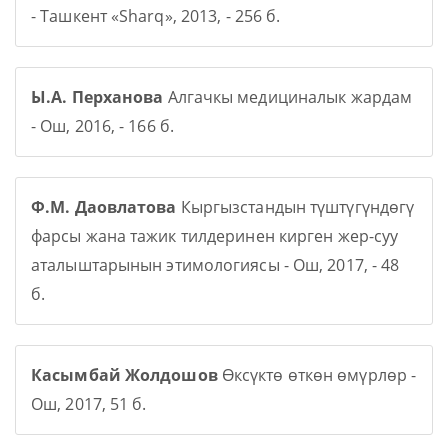
- Ташкент «Sharq», 2013, - 256 б.
Ы.А. Перханова
Алгачкы медициналык жардам
- Ош, 2016, - 166 б.
Ф.М. Даовлатова
Кыргызстандын түштүгүндөгү
фарсы жана тажик тилдеринен кирген жер-суу
аталыштарынын этимологиясы - Ош, 2017, - 48
б.
Касымбай Жолдошов
Өксүктө өткөн өмүрлөр -
Ош, 2017, 51 б.