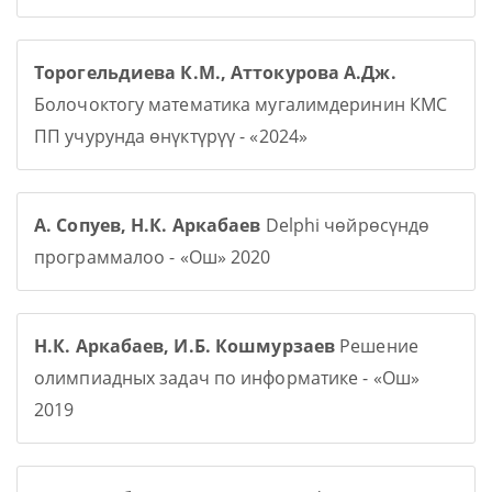
Торогельдиева К.М., Аттокурова А.Дж.
Болочоктогу математика мугалимдеринин КМС
ПП учурунда өнүктүрүү - «2024»
А. Сопуев, Н.К. Аркабаев
Delphi чөйрөсүндө
программалоо - «Ош» 2020
Н.К. Аркабаев, И.Б. Кошмурзаев
Решение
олимпиадных задач по информатике - «Ош»
2019