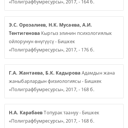
«Полиграфбумресурсы», 2017, - 164 б.
Э.С. Орозалиев, Н.К. Мусаева, А.И.
Тентигенова
Кыргыз элинин психологиялык
ойлорунун өнүгүүсү - Бишкек
«Полиграфбумресурсы», 2017, - 176 б.
Г.А. Жантаева, Б.К. Кадырова
Адамдын жана
жаныбарлардын физиологиясы - Бишкек
«Полиграфбумресурсы», 2017, - 168 б.
Н.А. Карабаев
Топурак таануу - Бишкек
«Полиграфбумресурсы», 2017, - 168 б.