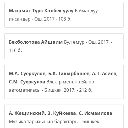
Махамат Түрк Халбек уулу
Ыймандуу-
инсандар - Ош, 2017 - 108 б.
Бекболотова Айшаим
Бул өмүр - Ош, 2017, -
116 б.
М.А. Суеркулов, Б.К. Такырбашев, А.Т. Асиев,
С.М. Суеркулов
Электр менен тейлөө
автоматикасы - Бишкек, 2017, - 212 б.
А. Жещинский, З. Куйкеева, С. Исмаилова
Музыка тарыхынын барактары - Бишкек