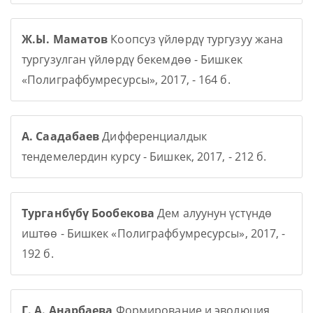
Ж.Ы. Маматов
Коопсуз үйлөрдү тургузуу жана
тургузулган үйлөрдү бекемдөө - Бишкек
«Полиграфбумресурсы», 2017, - 164 б.
А. Саадабаев
Дифференциалдык
тендемелердин курсу - Бишкек, 2017, - 212 б.
Турганбүбү Бообекова
Дем алуунун үстүндө
иштөө - Бишкек «Полиграфбумресурсы», 2017, -
192 б.
Г. А. Анарбаева
Формирование и эволюция