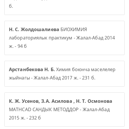
б.
Н. С. Жолдошалиева
БИОХИМИЯ
лабораториялык практикум - Жалал-Абад 2014
ж. - 94 б
Арстанбекова Н. Б.
Химия боюнча маселелер
жыйнагы - Жалал-Абад 2017 ж. - 231 б.
К. Ж. Усенов, З.А. Асилова , Н. Т. Осмонова
MATHCAD САНДЫК МЕТОДДОР - Жалал-Абад
2015 ж. - 232 б