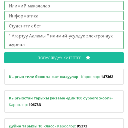
Илимий макалалар
Информатика
Студенттик бет
" Агартуу Ааламы " илимий-усулдук электрондук
журнал
ПОПУЛЯРДУУ КИТЕПТЕР
Кыргыз тили боюнча жат жазуулар
- Кароолор:
147362
Кыргызстан тарыхы (экзамендик 100 суроого жооп)
-
Кароолор:
106733
Дүйнө тарыхы 10 класс
- Кароолор:
95373