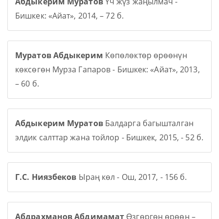
Абдыкерим Муратов
Үч жүз жаңылмач -
Бишкек: «Айат», 2014, – 72 б.
Муратов Абдыкерим
Көпөлөктөр өрөөнүн
көксөгөн Мурза Гапаров - Бишкек: «Айат», 2013,
– 60 б.
Абдыкерим Муратов
Балдарга багышталган
элдик салттар жана тойлор - Бишкек, 2015, - 52 б.
Г.С. Ниязбеков
Ыраң көл - Ош, 2017, - 156 б.
Абдрахманов Абдимамат
Өзгөргөн өрөөн –