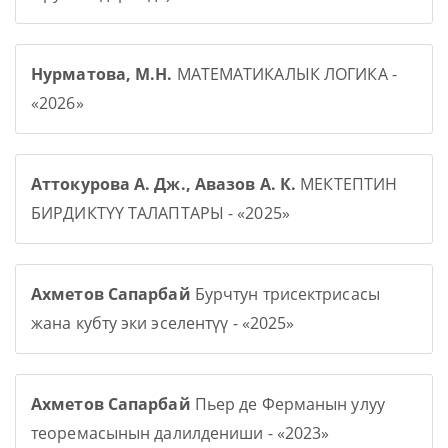
Нурматова, М.Н.
МАТЕМАТИКАЛЫК ЛОГИКА -
«2026»
Аттокурова А. Дж., Авазов А. К.
МЕКТЕПТИН
БИРДИКТҮҮ ТАЛАПТАРЫ - «2025»
Ахметов Сапарбай
Бурчтун трисектрисасы
жана кубту эки эселентүү - «2025»
Ахметов Сапарбай
Пьер де Ферманын улуу
теоремасынын далилдениши - «2023»