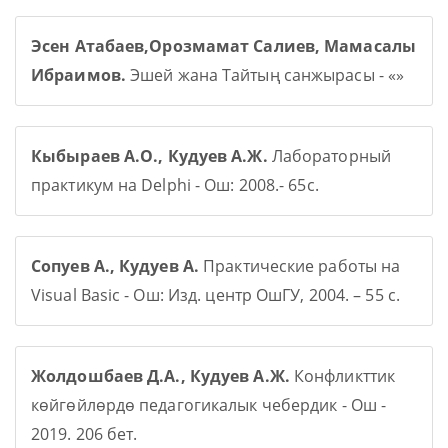
Эсен Атабаев,Орозмамат Салиев, Мамасалы
Ибраимов.
Эшей жана Тайтың санжырасы - «»
Кыбыраев А.О., Кудуев А.Ж.
Лабораторный
практикум на Delphi - Ош: 2008.- 65с.
Сопуев А., Кудуев А.
Практические работы на
Visual Basic - Ош: Изд. центр ОшГУ, 2004. – 55 с.
Жолдошбаев Д.А., Кудуев А.Ж.
Конфликттик
көйгөйлөрдө педагогикалык чебердик - Ош -
2019. 206 бет.