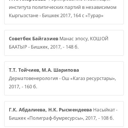
института политических партий в независимом
Кыргызстане - Бишкек 2017, 164 с «Турар»
Советбек Байгазиев
Манас эпосу, КОШОЙ
БААТЫР - Бишкек, 2017, - 148 б.
Т.Т. Тойчиев, М.А. Шарипова
Дерматовенерология - Ош «Кагаз ресурстары»,
2017, - 160 б.
Г.К. Абдалиева, Н.К. Рысмендеева
Насыйкат -
Бишкек «Полиграф-бумресурсы», 2017, - 108 б.