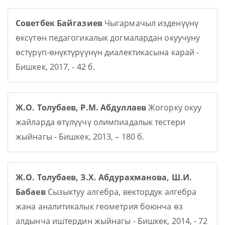
Советбек Байгазиев
Чыгармачыл изденүүнү
өксүтөн педагогикалык догмалардан окуучуну
өстүрүп-өнүктүрүүнүн диалектикасына карай -
Бишкек, 2017, - 42 б.
Ж.О. Толубаев, Р.М. Абдуллаев
Жогорку окуу
жайларда өтүлүүчү олимпиадалык тестери
жыйнагы - Бишкек, 2013, – 180 б.
Ж.О. Толубаев, З.Х. Абдурахманова, Ш.И.
Бабаев
Сызыктуу алгебра, вектордук алгебра
жана аналитикалык геометрия боюнча өз
алдынча иштердин жыйнагы - Бишкек, 2014, - 72