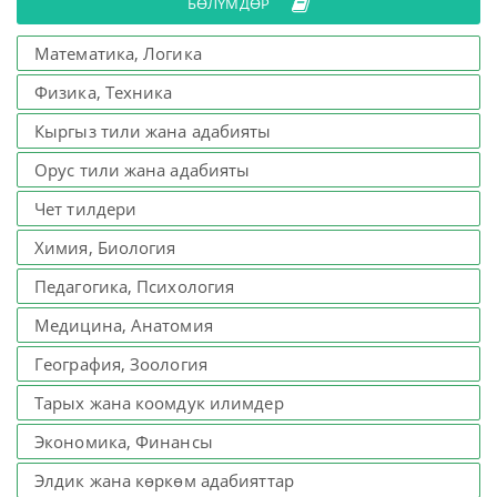
БӨЛҮМДӨР
Математика, Логика
Физика, Техника
Кыргыз тили жана адабияты
Орус тили жана адабияты
Чет тилдери
Химия, Биология
Педагогика, Психология
Медицина, Анатомия
География, Зоология
Тарых жана коомдук илимдер
Экономика, Финансы
Элдик жана көркөм адабияттар