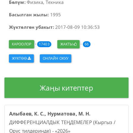
Бөлүм:
Физика, Техника
Басылган жылы:
1995
Жүктөлгөн убакыт:
2017-08-09 10:36:53
-
-
КАРООЛОР
17403
ЖАКТЫ
66
ЖҮКТӨӨ
ОНЛАЙН ОКУУ
Жаңы китептер
Алыбаев, К. С., Нурматова, М. Н.
ДИФФЕРЕНЦИАЛДЫК ТЕҢДЕМЕЛЕР (Кыргыз /
Орус тилдеринде) - «2026»