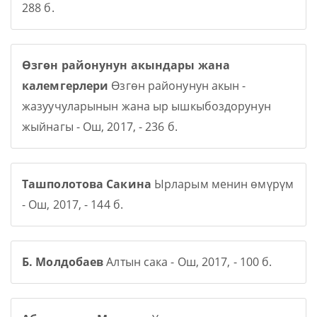
288 б.
Өзгөн районунун акындары жана
калемгерлери
Өзгөн районунун акын -
жазуучуларынын жана ыр ышкыбоздорунун
жыйнагы - Ош, 2017, - 236 б.
Ташполотова Сакина
Ырларым менин өмүрүм
- Ош, 2017, - 144 б.
Б. Молдобаев
Алтын сака - Ош, 2017, - 100 б.