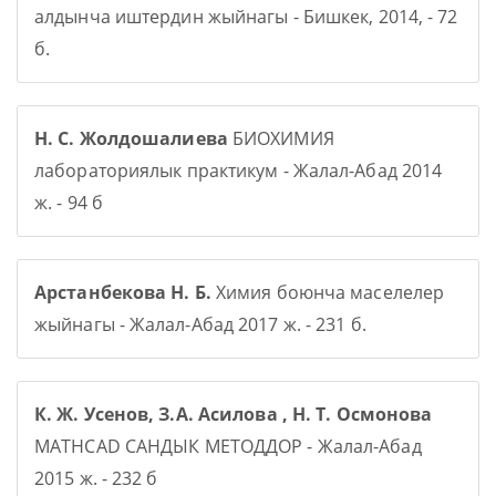
алдынча иштердин жыйнагы - Бишкек, 2014, - 72
б.
Н. С. Жолдошалиева
БИОХИМИЯ
лабораториялык практикум - Жалал-Абад 2014
ж. - 94 б
Арстанбекова Н. Б.
Химия боюнча маселелер
жыйнагы - Жалал-Абад 2017 ж. - 231 б.
К. Ж. Усенов, З.А. Асилова , Н. Т. Осмонова
MATHCAD САНДЫК МЕТОДДОР - Жалал-Абад
2015 ж. - 232 б