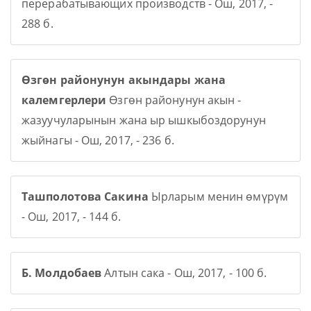
перерабатывающих производств - Ош, 2017, -
288 б.
Өзгөн районунун акындары жана
калемгерлери
Өзгөн районунун акын -
жазуучуларынын жана ыр ышкыбоздорунун
жыйнагы - Ош, 2017, - 236 б.
Ташполотова Сакина
Ырларым менин өмүрүм
- Ош, 2017, - 144 б.
Б. Молдобаев
Алтын сака - Ош, 2017, - 100 б.