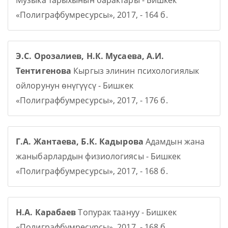
Музыка тарыхынын барактары - Бишкек
«Полиграфбумресурсы», 2017, - 164 б.
Э.С. Орозалиев, Н.К. Мусаева, А.И.
Тентигенова
Кыргыз элинин психологиялык
ойлорунун өнүгүүсү - Бишкек
«Полиграфбумресурсы», 2017, - 176 б.
Г.А. Жантаева, Б.К. Кадырова
Адамдын жана
жаныбарлардын физиологиясы - Бишкек
«Полиграфбумресурсы», 2017, - 168 б.
Н.А. Карабаев
Топурак таануу - Бишкек
«Полиграфбумресурсы», 2017, - 168 б.