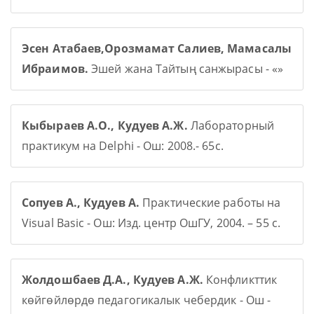
Эсен Атабаев,Орозмамат Салиев, Мамасалы
Ибраимов.
Эшей жана Тайтың санжырасы - «»
Кыбыраев А.О., Кудуев А.Ж.
Лабораторный
практикум на Delphi - Ош: 2008.- 65с.
Сопуев А., Кудуев А.
Практические работы на
Visual Basic - Ош: Изд. центр ОшГУ, 2004. – 55 с.
Жолдошбаев Д.А., Кудуев А.Ж.
Конфликттик
көйгөйлөрдө педагогикалык чебердик - Ош -