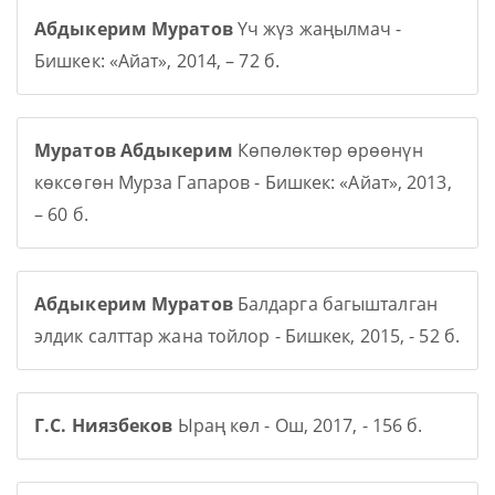
Абдыкерим Муратов
Үч жүз жаңылмач -
Бишкек: «Айат», 2014, – 72 б.
Муратов Абдыкерим
Көпөлөктөр өрөөнүн
көксөгөн Мурза Гапаров - Бишкек: «Айат», 2013,
– 60 б.
Абдыкерим Муратов
Балдарга багышталган
элдик салттар жана тойлор - Бишкек, 2015, - 52 б.
Г.С. Ниязбеков
Ыраң көл - Ош, 2017, - 156 б.