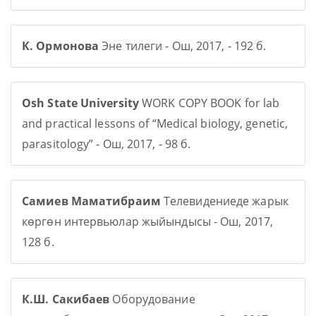
К. Ормонова
Эне тилеги - Ош, 2017, - 192 б.
Osh State University
WORK COPY BOOK for lab
and practical lessons of “Medical biology, genetic,
parasitology” - Ош, 2017, - 98 б.
Самиев Маматибраим
Телевидениеде жарык
көргөн интервьюлар жыйындысы - Ош, 2017,
128 б.
К.Ш. Сакибаев
Оборудование