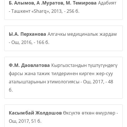
Б. Алымов, А .Муратов, М. Темирова
Адабият
- Ташкент «Sharq», 2013, - 256 б.
Ы.А. Перханова
Алгачкы медициналык жардам
- Ош, 2016, - 166 б.
Ф.М. Даовлатова
Кыргызстандын түштүгүндөгү
фарсы жана тажик тилдеринен кирген жер-суу
аталыштарынын этимологиясы - Ош, 2017, - 48
б.
Касымбай Жолдошов
Өксүктө өткөн өмүрлөр -
Ош, 2017, 51 б.