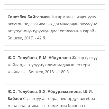
Советбек Байгазиев
Чыгармачыл изденүүнү
өксүтөн педагогикалык догмалардан окуучуну
өстүрүп-өнүктүрүүнүн диалектикасына карай -
Бишкек, 2017, - 42 б.
Ж.О. Толубаев, Р.М. Абдуллаев
Жогорку окуу
жайларда өтүлүүчү олимпиадалык тестери
жыйнагы - Бишкек, 2013, – 180 б.
Ж.О. Толубаев, З.Х. Абдурахманова, Ш.И.
Бабаев
Сызыктуу алгебра, вектордук алгебра
жана аналитикалык геометрия боюнча өз