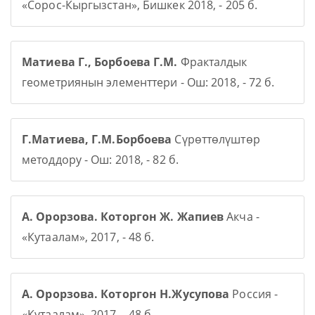
«Сорос-Кыргызстан», Бишкек 2018, - 205 б.
Матиева Г., Борбоева Г.М.
Фракталдык
геометриянын элементтери - Ош: 2018, - 72 б.
Г.Матиева, Г.М.Борбоева
Сүрөттөлүштөр
методдору - Ош: 2018, - 82 б.
А. Орорзова. Которгон Ж. Жапиев
Акча -
«Кутаалам», 2017, - 48 б.
А. Орорзова. Которгон Н.Жусупова
Россия -
«Кутаалам», 2017, - 48 б.