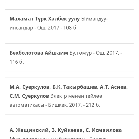
Махамат Түрк Халбек уулу
Ыймандуу-
инсандар - Ош, 2017 - 108 б.
Бекболотова Айшаим
Бул өмүр - Ош, 2017, -
116 б.
М.А. Суеркулов, Б.К. Такырбашев, А.Т. Асиев,
С.М. Суеркулов
Электр менен тейлөө
автоматикасы - Бишкек, 2017, - 212 б.
А. Жещинский, З. Куйкеева, С. Исмаилова