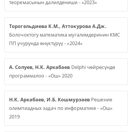
теоремасынын далилдениши - «2023»
Торогельдиева К.М., Аттокурова А.Дж.
Болочоктогу математика мугалимдеринин КМС
ПП учурунда өнүктүрүү - «2024»
А. Сопуев, Н.К. Аркабаев
Delphi чөйрөсүндө
программалоо - «Ош» 2020
Н.К. Аркабаев, И.Б. Кошмурзаев
Решение
олимпиадных задач по информатике - «Ош»
2019