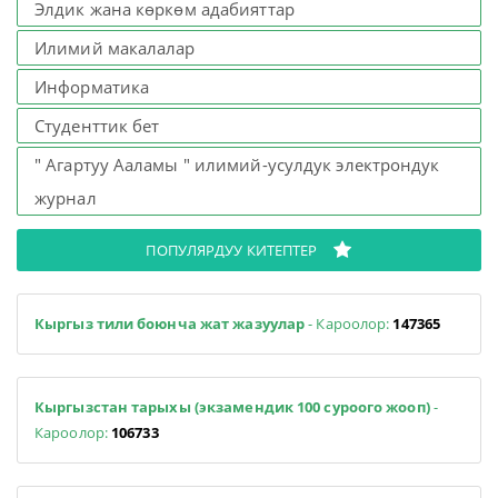
Элдик жана көркөм адабияттар
Илимий макалалар
Информатика
Студенттик бет
" Агартуу Ааламы " илимий-усулдук электрондук
журнал
ПОПУЛЯРДУУ КИТЕПТЕР
Кыргыз тили боюнча жат жазуулар
- Кароолор:
147365
Кыргызстан тарыхы (экзамендик 100 суроого жооп)
-
Кароолор:
106733