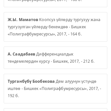
Ж.Ы. Маматов
Коопсуз үйлөрдү тургузуу жана
тургузулган үйлөрдү бекемдөө - Бишкек
«Полиграфбумресурсы», 2017, - 164 б.
А. Саадабаев
Дифференциалдык
тендемелердин курсу - Бишкек, 2017, - 212 б.
Турганбүбү Бообекова
Дем алуунун үстүндө
иштөө - Бишкек «Полиграфбумресурсы», 2017, -
192 б.