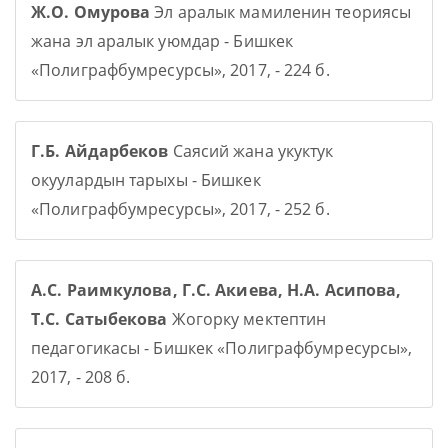
Ж.О. Омурова
Эл аралык мамиленин теориясы
жана эл аралык уюмдар - Бишкек
«Полиграфбумресурсы», 2017, - 224 б.
Г.Б. Айдарбеков
Саясий жана укуктук
окуулардын тарыхы - Бишкек
«Полиграфбумресурсы», 2017, - 252 б.
А.С. Раимкулова, Г.С. Акиева, Н.А. Асипова,
Т.С. Сатыбекова
Жогорку мектептин
педагогикасы - Бишкек «Полиграфбумресурсы»,
2017, - 208 б.