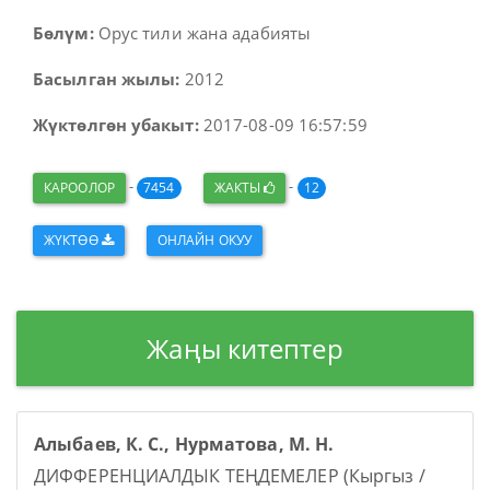
Бөлүм:
Орус тили жана адабияты
Басылган жылы:
2012
Жүктөлгөн убакыт:
2017-08-09 16:57:59
-
-
КАРООЛОР
7454
ЖАКТЫ
12
ЖҮКТӨӨ
ОНЛАЙН ОКУУ
Жаңы китептер
Алыбаев, К. С., Нурматова, М. Н.
ДИФФЕРЕНЦИАЛДЫК ТЕҢДЕМЕЛЕР (Кыргыз /