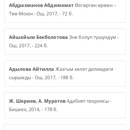
Абдрахманов Абдимамат
Өзгөргөн өрөөн –
Төө-Моюн - Ош, 2017, - 72 б.
Айшайым Бекболотова
Эне болуп түшүндүм -
Ош, 2017, - 224 б.
Адылова Айтилла
Жазгым келет дилимдеги
сырымды - Ош, 2017, - 188 б.
Ж. Шериев, А. Муратов
Адабият теориясы -
Бишкек, 2014, - 178 б.