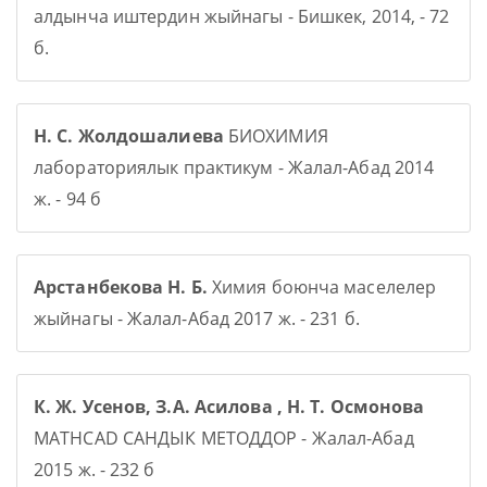
алдынча иштердин жыйнагы - Бишкек, 2014, - 72
б.
Н. С. Жолдошалиева
БИОХИМИЯ
лабораториялык практикум - Жалал-Абад 2014
ж. - 94 б
Арстанбекова Н. Б.
Химия боюнча маселелер
жыйнагы - Жалал-Абад 2017 ж. - 231 б.
К. Ж. Усенов, З.А. Асилова , Н. Т. Осмонова
MATHCAD САНДЫК МЕТОДДОР - Жалал-Абад
2015 ж. - 232 б