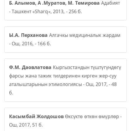
Б. Алымов, А .Муратов, М. Темирова
Адабият
- Ташкент «Sharq», 2013, - 256 б.
Ы.А. Перханова
Алгачкы медициналык жардам
- Ош, 2016, - 166 б.
Ф.М. Даовлатова
Кыргызстандын түштүгүндөгү
фарсы жана тажик тилдеринен кирген жер-суу
аталыштарынын этимологиясы - Ош, 2017, - 48
б.
Касымбай Жолдошов
Өксүктө өткөн өмүрлөр -
Ош, 2017, 51 б.