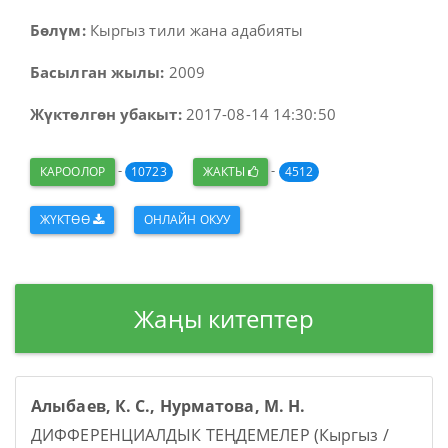
Бөлүм:
Кыргыз тили жана адабияты
Басылган жылы:
2009
Жүктөлгөн убакыт:
2017-08-14 14:30:50
-
-
КАРООЛОР
10723
ЖАКТЫ
4512
ЖҮКТӨӨ
ОНЛАЙН ОКУУ
Жаңы китептер
Алыбаев, К. С., Нурматова, М. Н.
ДИФФЕРЕНЦИАЛДЫК ТЕҢДЕМЕЛЕР (Кыргыз /