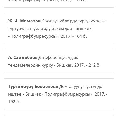
Ж.Ы. Маматов
Коопсуз үйлөрдү тургузуу жана
тургузулган үйлөрдү бекемдөө - Бишкек
«Полиграфбумресурсы», 2017, - 164 б.
А. Саадабаев
Дифференциалдык
тендемелердин курсу - Бишкек, 2017, - 212 б.
Турганбүбү Бообекова
Дем алуунун үстүндө
иштөө - Бишкек «Полиграфбумресурсы», 2017, -
192 б.