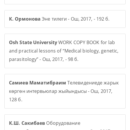
К. Ормонова
Эне тилеги - Ош, 2017, - 192 б.
Osh State University
WORK COPY BOOK for lab
and practical lessons of “Medical biology, genetic,
parasitology” - Ош, 2017, - 98 б.
Самиев Маматибраим
Телевидениеде жарык
көргөн интервьюлар жыйындысы - Ош, 2017,
128 б.
К.Ш. Сакибаев
Оборудование