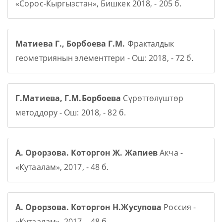
«Сорос-Кыргызстан», Бишкек 2018, - 205 б.
Матиева Г., Борбоева Г.М.
Фракталдык
геометриянын элементтери - Ош: 2018, - 72 б.
Г.Матиева, Г.М.Борбоева
Сүрөттөлүштөр
методдору - Ош: 2018, - 82 б.
А. Орорзова. Которгон Ж. Жапиев
Акча -
«Кутаалам», 2017, - 48 б.
А. Орорзова. Которгон Н.Жусупова
Россия -
«Кутаалам», 2017, - 48 б.