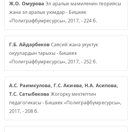
Ж.О. Омурова
Эл аралык мамиленин теориясы
жана эл аралык уюмдар - Бишкек
«Полиграфбумресурсы», 2017, - 224 б.
Г.Б. Айдарбеков
Саясий жана укуктук
окуулардын тарыхы - Бишкек
«Полиграфбумресурсы», 2017, - 252 б.
А.С. Раимкулова, Г.С. Акиева, Н.А. Асипова,
Т.С. Сатыбекова
Жогорку мектептин
педагогикасы - Бишкек «Полиграфбумресурсы»,
2017, - 208 б.