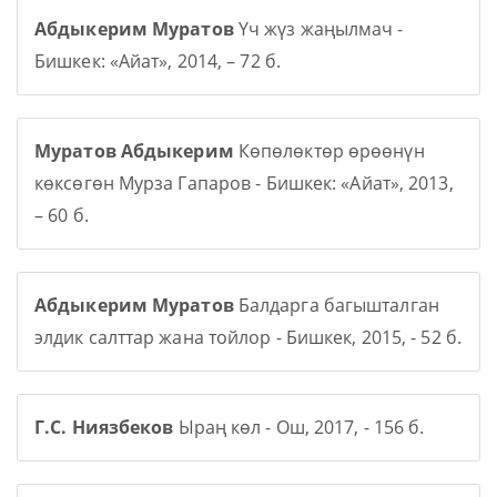
Абдыкерим Муратов
Үч жүз жаңылмач -
Бишкек: «Айат», 2014, – 72 б.
Муратов Абдыкерим
Көпөлөктөр өрөөнүн
көксөгөн Мурза Гапаров - Бишкек: «Айат», 2013,
– 60 б.
Абдыкерим Муратов
Балдарга багышталган
элдик салттар жана тойлор - Бишкек, 2015, - 52 б.
Г.С. Ниязбеков
Ыраң көл - Ош, 2017, - 156 б.