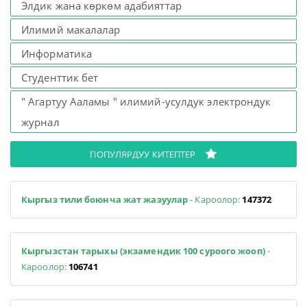
Элдик жана көркөм адабияттар
Илимий макалалар
Информатика
Студенттик бет
" Агартуу Ааламы " илимий-усулдук электрондук
журнал
ПОПУЛЯРДУУ КИТЕПТЕР
Кыргыз тили боюнча жат жазуулар
- Кароолор:
147372
Кыргызстан тарыхы (экзамендик 100 суроого жооп)
-
Кароолор:
106741