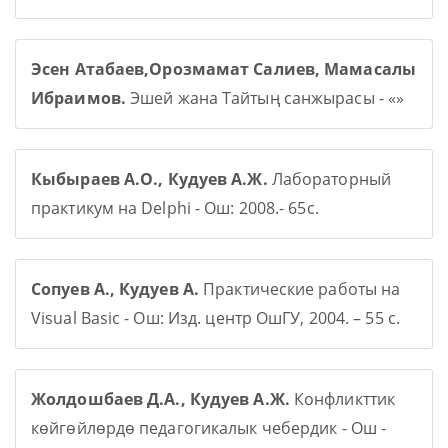
Эсен Атабаев,Орозмамат Салиев, Мамасалы
Ибраимов.
Эшей жана Тайтың санжырасы - «»
Кыбыраев А.О., Кудуев А.Ж.
Лабораторный
практикум на Delphi - Ош: 2008.- 65с.
Сопуев А., Кудуев А.
Практические работы на
Visual Basic - Ош: Изд. центр ОшГУ, 2004. – 55 с.
Жолдошбаев Д.А., Кудуев А.Ж.
Конфликттик
көйгөйлөрдө педагогикалык чебердик - Ош -