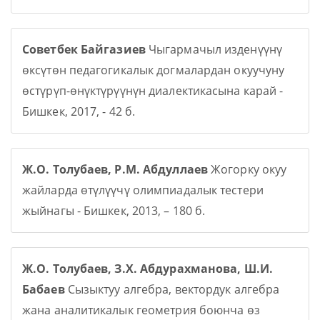
Советбек Байгазиев
Чыгармачыл изденүүнү
өксүтөн педагогикалык догмалардан окуучуну
өстүрүп-өнүктүрүүнүн диалектикасына карай -
Бишкек, 2017, - 42 б.
Ж.О. Толубаев, Р.М. Абдуллаев
Жогорку окуу
жайларда өтүлүүчү олимпиадалык тестери
жыйнагы - Бишкек, 2013, – 180 б.
Ж.О. Толубаев, З.Х. Абдурахманова, Ш.И.
Бабаев
Сызыктуу алгебра, вектордук алгебра
жана аналитикалык геометрия боюнча өз