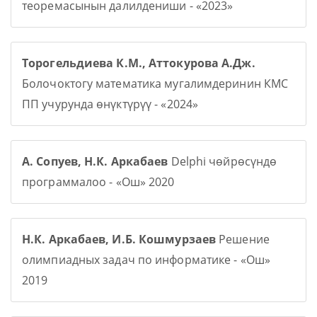
теоремасынын далилдениши - «2023»
Торогельдиева К.М., Аттокурова А.Дж.
Болочоктогу математика мугалимдеринин КМС
ПП учурунда өнүктүрүү - «2024»
А. Сопуев, Н.К. Аркабаев
Delphi чөйрөсүндө
программалоо - «Ош» 2020
Н.К. Аркабаев, И.Б. Кошмурзаев
Решение
олимпиадных задач по информатике - «Ош»
2019