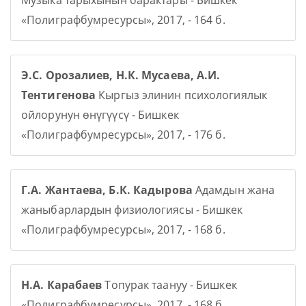
Музыка тарыхынын барактары - Бишкек
«Полиграфбумресурсы», 2017, - 164 б.
Э.С. Орозалиев, Н.К. Мусаева, А.И.
Тентигенова
Кыргыз элинин психологиялык
ойлорунун өнүгүүсү - Бишкек
«Полиграфбумресурсы», 2017, - 176 б.
Г.А. Жантаева, Б.К. Кадырова
Адамдын жана
жаныбарлардын физиологиясы - Бишкек
«Полиграфбумресурсы», 2017, - 168 б.
Н.А. Карабаев
Топурак таануу - Бишкек
«Полиграфбумресурсы», 2017, - 168 б.