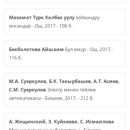
Махамат Түрк Халбек уулу
Ыймандуу-
инсандар - Ош, 2017 - 108 б.
Бекболотова Айшаим
Бул өмүр - Ош, 2017, -
116 б.
М.А. Суеркулов, Б.К. Такырбашев, А.Т. Асиев,
С.М. Суеркулов
Электр менен тейлөө
автоматикасы - Бишкек, 2017, - 212 б.
А. Жещинский, З. Куйкеева, С. Исмаилова