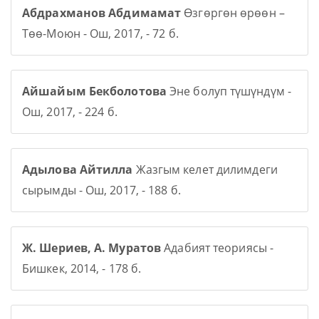
Абдрахманов Абдимамат
Өзгөргөн өрөөн –
Төө-Моюн - Ош, 2017, - 72 б.
Айшайым Бекболотова
Эне болуп түшүндүм -
Ош, 2017, - 224 б.
Адылова Айтилла
Жазгым келет дилимдеги
сырымды - Ош, 2017, - 188 б.
Ж. Шериев, А. Муратов
Адабият теориясы -
Бишкек, 2014, - 178 б.