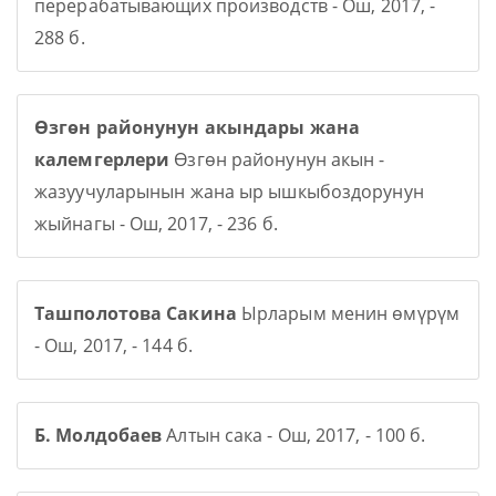
перерабатывающих производств - Ош, 2017, -
288 б.
Өзгөн районунун акындары жана
калемгерлери
Өзгөн районунун акын -
жазуучуларынын жана ыр ышкыбоздорунун
жыйнагы - Ош, 2017, - 236 б.
Ташполотова Сакина
Ырларым менин өмүрүм
- Ош, 2017, - 144 б.
Б. Молдобаев
Алтын сака - Ош, 2017, - 100 б.