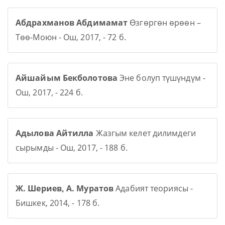
Абдрахманов Абдимамат
Өзгөргөн өрөөн –
Төө-Моюн - Ош, 2017, - 72 б.
Айшайым Бекболотова
Эне болуп түшүндүм -
Ош, 2017, - 224 б.
Адылова Айтилла
Жазгым келет дилимдеги
сырымды - Ош, 2017, - 188 б.
Ж. Шериев, А. Муратов
Адабият теориясы -
Бишкек, 2014, - 178 б.