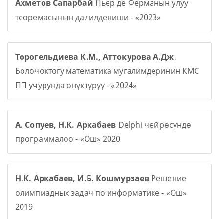
Ахметов Сапарбай
Пьер де Ферманын улуу
теоремасынын далилдениши - «2023»
Торогельдиева К.М., Аттокурова А.Дж.
Болочоктогу математика мугалимдеринин КМС
ПП учурунда өнүктүрүү - «2024»
А. Сопуев, Н.К. Аркабаев
Delphi чөйрөсүндө
программалоо - «Ош» 2020
Н.К. Аркабаев, И.Б. Кошмурзаев
Решение
олимпиадных задач по информатике - «Ош»
2019