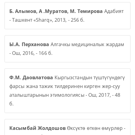
Б. Алымов, А .Муратов, М. Темирова
Адабият
- Ташкент «Sharq», 2013, - 256 б.
Ы.А. Перханова
Алгачкы медициналык жардам
- Ош, 2016, - 166 б.
Ф.М. Даовлатова
Кыргызстандын түштүгүндөгү
фарсы жана тажик тилдеринен кирген жер-суу
аталыштарынын этимологиясы - Ош, 2017, - 48
б.
Касымбай Жолдошов
Өксүктө өткөн өмүрлөр -