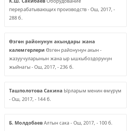
К.Ш. Сакибаев
Оборудование
перерабатывающих производств - Ош, 2017, -
288 б.
Өзгөн районунун акындары жана
калемгерлери
Өзгөн районунун акын -
жазуучуларынын жана ыр ышкыбоздорунун
жыйнагы - Ош, 2017, - 236 б.
Ташполотова Сакина
Ырларым менин өмүрүм
- Ош, 2017, - 144 б.
Б. Молдобаев
Алтын сака - Ош, 2017, - 100 б.