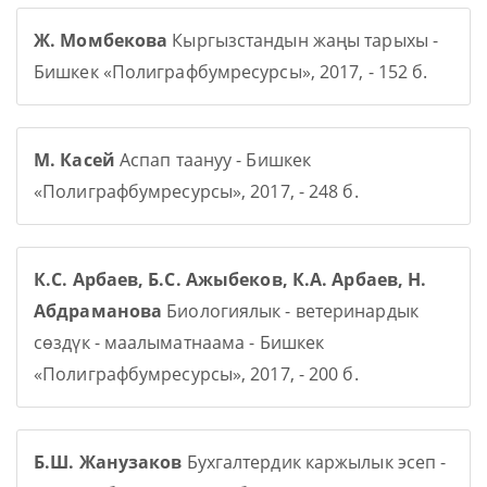
Ж. Момбекова
Кыргызстандын жаңы тарыхы -
Бишкек «Полиграфбумресурсы», 2017, - 152 б.
М. Касей
Аспап таануу - Бишкек
«Полиграфбумресурсы», 2017, - 248 б.
К.С. Арбаев, Б.С. Ажыбеков, К.А. Арбаев, Н.
Абдраманова
Биологиялык - ветеринардык
сөздүк - маалыматнаама - Бишкек
«Полиграфбумресурсы», 2017, - 200 б.
Б.Ш. Жанузаков
Бухгалтердик каржылык эсеп -