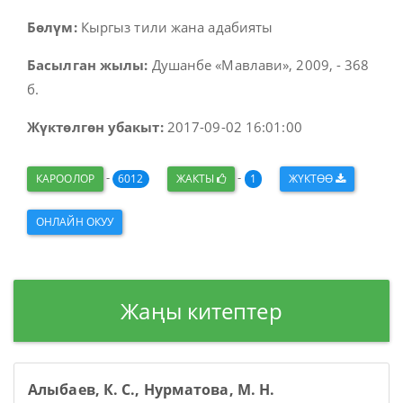
Бөлүм:
Кыргыз тили жана адабияты
Басылган жылы:
Душанбе «Мавлави», 2009, - 368
б.
Жүктөлгөн убакыт:
2017-09-02 16:01:00
-
-
КАРООЛОР
6012
ЖАКТЫ
1
ЖҮКТӨӨ
ОНЛАЙН ОКУУ
Жаңы китептер
Алыбаев, К. С., Нурматова, М. Н.