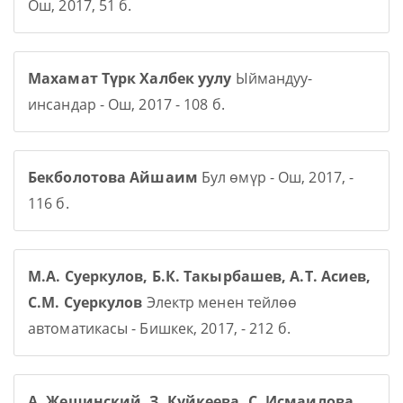
Ош, 2017, 51 б.
Махамат Түрк Халбек уулу
Ыймандуу-
инсандар - Ош, 2017 - 108 б.
Бекболотова Айшаим
Бул өмүр - Ош, 2017, -
116 б.
М.А. Суеркулов, Б.К. Такырбашев, А.Т. Асиев,
С.М. Суеркулов
Электр менен тейлөө
автоматикасы - Бишкек, 2017, - 212 б.
А. Жещинский, З. Куйкеева, С. Исмаилова