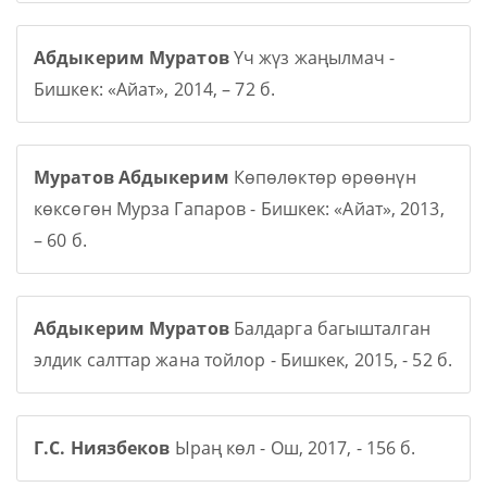
Абдыкерим Муратов
Үч жүз жаңылмач -
Бишкек: «Айат», 2014, – 72 б.
Муратов Абдыкерим
Көпөлөктөр өрөөнүн
көксөгөн Мурза Гапаров - Бишкек: «Айат», 2013,
– 60 б.
Абдыкерим Муратов
Балдарга багышталган
элдик салттар жана тойлор - Бишкек, 2015, - 52 б.
Г.С. Ниязбеков
Ыраң көл - Ош, 2017, - 156 б.