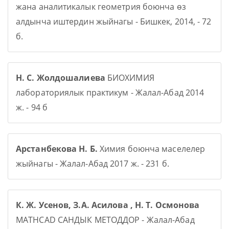
жана аналитикалык геометрия боюнча өз
алдынча иштердин жыйнагы - Бишкек, 2014, - 72
б.
Н. С. Жолдошалиева
БИОХИМИЯ
лабораториялык практикум - Жалал-Абад 2014
ж. - 94 б
Арстанбекова Н. Б.
Химия боюнча маселелер
жыйнагы - Жалал-Абад 2017 ж. - 231 б.
К. Ж. Усенов, З.А. Асилова , Н. Т. Осмонова
MATHCAD САНДЫК МЕТОДДОР - Жалал-Абад