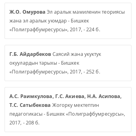
Ж.О. Омурова
Эл аралык мамиленин теориясы
жана эл аралык уюмдар - Бишкек
«Полиграфбумресурсы», 2017, - 224 б.
Г.Б. Айдарбеков
Саясий жана укуктук
окуулардын тарыхы - Бишкек
«Полиграфбумресурсы», 2017, - 252 б.
А.С. Раимкулова, Г.С. Акиева, Н.А. Асипова,
Т.С. Сатыбекова
Жогорку мектептин
педагогикасы - Бишкек «Полиграфбумресурсы»,
2017, - 208 б.