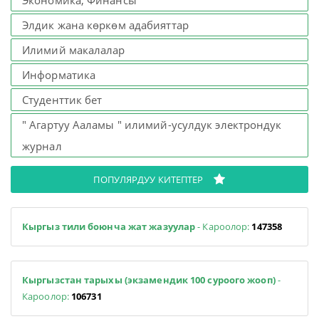
Экономика, Финансы
Элдик жана көркөм адабияттар
Илимий макалалар
Информатика
Студенттик бет
" Агартуу Ааламы " илимий-усулдук электрондук
журнал
ПОПУЛЯРДУУ КИТЕПТЕР
Кыргыз тили боюнча жат жазуулар
- Кароолор:
147358
Кыргызстан тарыхы (экзамендик 100 суроого жооп)
-
Кароолор:
106731