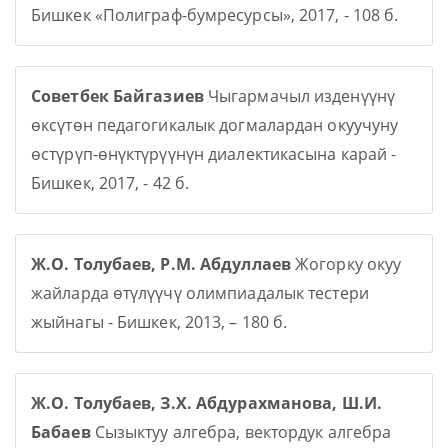
Бишкек «Полиграф-бумресурсы», 2017, - 108 б.
Советбек Байгазиев
Чыгармачыл изденүүнү
өксүтөн педагогикалык догмалардан окуучуну
өстүрүп-өнүктүрүүнүн диалектикасына карай -
Бишкек, 2017, - 42 б.
Ж.О. Толубаев, Р.М. Абдуллаев
Жогорку окуу
жайларда өтүлүүчү олимпиадалык тестери
жыйнагы - Бишкек, 2013, – 180 б.
Ж.О. Толубаев, З.Х. Абдурахманова, Ш.И.
Бабаев
Сызыктуу алгебра, вектордук алгебра