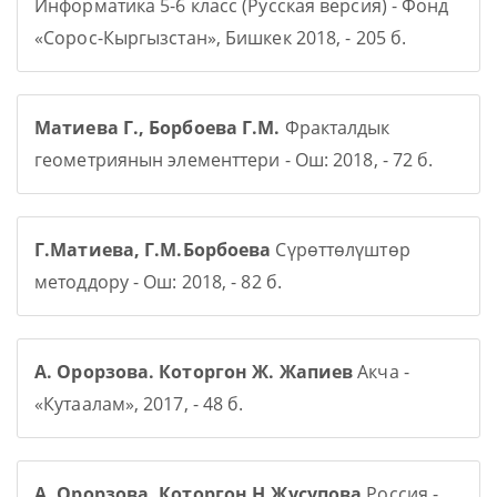
Информатика 5-6 класс (Русская версия) - Фонд
«Сорос-Кыргызстан», Бишкек 2018, - 205 б.
Матиева Г., Борбоева Г.М.
Фракталдык
геометриянын элементтери - Ош: 2018, - 72 б.
Г.Матиева, Г.М.Борбоева
Сүрөттөлүштөр
методдору - Ош: 2018, - 82 б.
А. Орорзова. Которгон Ж. Жапиев
Акча -
«Кутаалам», 2017, - 48 б.
А. Орорзова. Которгон Н.Жусупова
Россия -