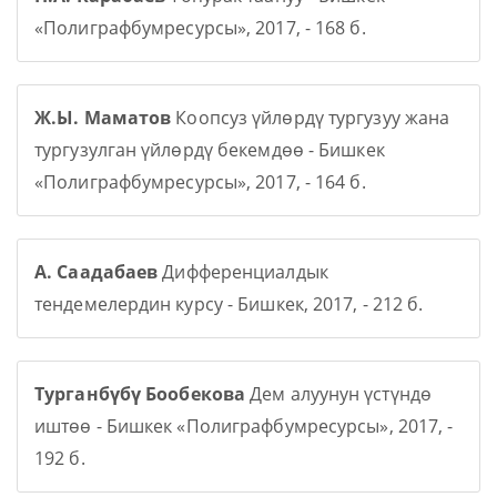
«Полиграфбумресурсы», 2017, - 168 б.
Ж.Ы. Маматов
Коопсуз үйлөрдү тургузуу жана
тургузулган үйлөрдү бекемдөө - Бишкек
«Полиграфбумресурсы», 2017, - 164 б.
А. Саадабаев
Дифференциалдык
тендемелердин курсу - Бишкек, 2017, - 212 б.
Турганбүбү Бообекова
Дем алуунун үстүндө
иштөө - Бишкек «Полиграфбумресурсы», 2017, -
192 б.