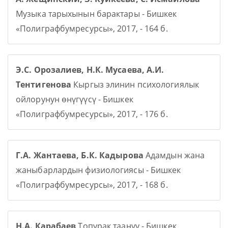
Музыка тарыхынын барактары - Бишкек
«Полиграфбумресурсы», 2017, - 164 б.
Э.С. Орозалиев, Н.К. Мусаева, А.И.
Тентигенова
Кыргыз элинин психологиялык
ойлорунун өнүгүүсү - Бишкек
«Полиграфбумресурсы», 2017, - 176 б.
Г.А. Жантаева, Б.К. Кадырова
Адамдын жана
жаныбарлардын физиологиясы - Бишкек
«Полиграфбумресурсы», 2017, - 168 б.
Н.А. Карабаев
Топурак таануу - Бишкек