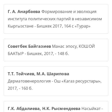
Г. А. Анарбаева
Формирование и эволюция
института политических партий в независимом
Кыргызстане - Бишкек 2017, 164 с «Турар»
Советбек Байгазиев
Манас эпосу, КОШОЙ
БААТЫР - Бишкек, 2017, - 148 б.
Т.Т. Тойчиев, М.А. Шарипова
Дерматовенерология - Ош «Кагаз ресурстары»,
2017, - 160 б.
Г.К. Абдалиева, Н.К. Рысмендеева
Насыйкат -