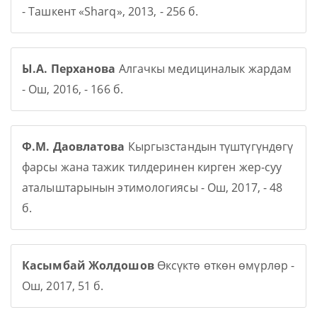
- Ташкент «Sharq», 2013, - 256 б.
Ы.А. Перханова
Алгачкы медициналык жардам
- Ош, 2016, - 166 б.
Ф.М. Даовлатова
Кыргызстандын түштүгүндөгү
фарсы жана тажик тилдеринен кирген жер-суу
аталыштарынын этимологиясы - Ош, 2017, - 48
б.
Касымбай Жолдошов
Өксүктө өткөн өмүрлөр -
Ош, 2017, 51 б.