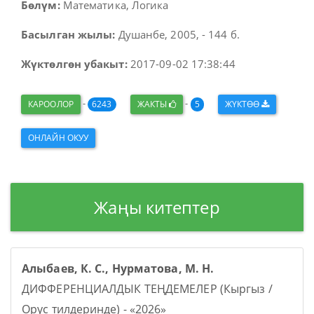
Бөлүм:
Математика, Логика
Басылган жылы:
Душанбе, 2005, - 144 б.
Жүктөлгөн убакыт:
2017-09-02 17:38:44
-
-
КАРООЛОР
6243
ЖАКТЫ
5
ЖҮКТӨӨ
ОНЛАЙН ОКУУ
Жаңы китептер
Алыбаев, К. С., Нурматова, М. Н.
ДИФФЕРЕНЦИАЛДЫК ТЕҢДЕМЕЛЕР (Кыргыз /
Орус тилдеринде) - «2026»