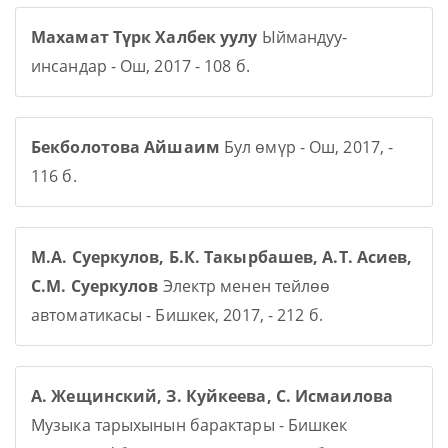
Махамат Түрк Халбек уулу
Ыймандуу-
инсандар - Ош, 2017 - 108 б.
Бекболотова Айшаим
Бул өмүр - Ош, 2017, -
116 б.
М.А. Суеркулов, Б.К. Такырбашев, А.Т. Асиев,
С.М. Суеркулов
Электр менен тейлөө
автоматикасы - Бишкек, 2017, - 212 б.
А. Жещинский, З. Куйкеева, С. Исмаилова
Музыка тарыхынын барактары - Бишкек