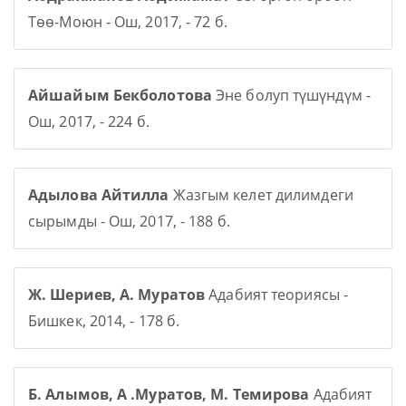
Төө-Моюн - Ош, 2017, - 72 б.
Айшайым Бекболотова
Эне болуп түшүндүм -
Ош, 2017, - 224 б.
Адылова Айтилла
Жазгым келет дилимдеги
сырымды - Ош, 2017, - 188 б.
Ж. Шериев, А. Муратов
Адабият теориясы -
Бишкек, 2014, - 178 б.
Б. Алымов, А .Муратов, М. Темирова
Адабият