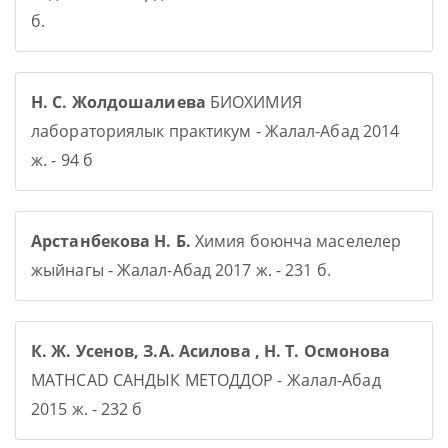
б.
Н. С. Жолдошалиева
БИОХИМИЯ
лабораториялык практикум - Жалал-Абад 2014
ж. - 94 б
Арстанбекова Н. Б.
Химия боюнча маселелер
жыйнагы - Жалал-Абад 2017 ж. - 231 б.
К. Ж. Усенов, З.А. Асилова , Н. Т. Осмонова
MATHCAD САНДЫК МЕТОДДОР - Жалал-Абад
2015 ж. - 232 б