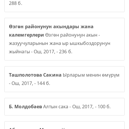
288 б.
Өзгөн районунун акындары жана
калемгерлери
Өзгөн районунун акын -
жазуучуларынын жана ыр ышкыбоздорунун
жыйнагы - Ош, 2017, - 236 б.
Ташполотова Сакина
Ырларым менин өмүрүм
- Ош, 2017, - 144 б.
Б. Молдобаев
Алтын сака - Ош, 2017, - 100 б.