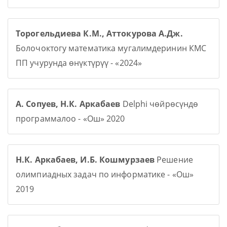
Торогельдиева К.М., Аттокурова А.Дж.
Болочоктогу математика мугалимдеринин КМС
ПП учурунда өнүктүрүү - «2024»
А. Сопуев, Н.К. Аркабаев
Delphi чөйрөсүндө
программалоо - «Ош» 2020
Н.К. Аркабаев, И.Б. Кошмурзаев
Решение
олимпиадных задач по информатике - «Ош»
2019