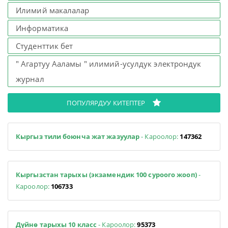
Илимий макалалар
Информатика
Студенттик бет
" Агартуу Ааламы " илимий-усулдук электрондук
журнал
ПОПУЛЯРДУУ КИТЕПТЕР
Кыргыз тили боюнча жат жазуулар
- Кароолор:
147362
Кыргызстан тарыхы (экзамендик 100 суроого жооп)
-
Кароолор:
106733
Дүйнө тарыхы 10 класс
- Кароолор:
95373