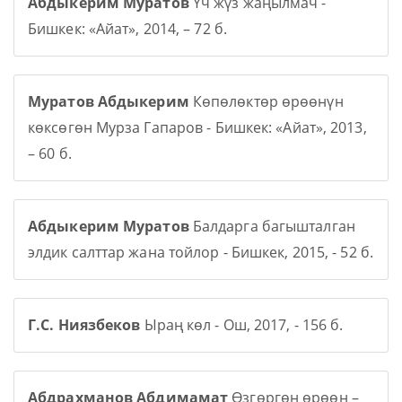
Абдыкерим Муратов
Үч жүз жаңылмач -
Бишкек: «Айат», 2014, – 72 б.
Муратов Абдыкерим
Көпөлөктөр өрөөнүн
көксөгөн Мурза Гапаров - Бишкек: «Айат», 2013,
– 60 б.
Абдыкерим Муратов
Балдарга багышталган
элдик салттар жана тойлор - Бишкек, 2015, - 52 б.
Г.С. Ниязбеков
Ыраң көл - Ош, 2017, - 156 б.
Абдрахманов Абдимамат
Өзгөргөн өрөөн –