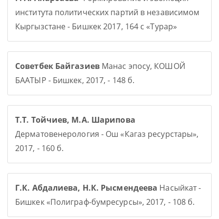
института политических партий в независимом
Кыргызстане - Бишкек 2017, 164 с «Турар»
Советбек Байгазиев
Манас эпосу, КОШОЙ
БААТЫР - Бишкек, 2017, - 148 б.
Т.Т. Тойчиев, М.А. Шарипова
Дерматовенерология - Ош «Кагаз ресурстары»,
2017, - 160 б.
Г.К. Абдалиева, Н.К. Рысмендеева
Насыйкат -
Бишкек «Полиграф-бумресурсы», 2017, - 108 б.