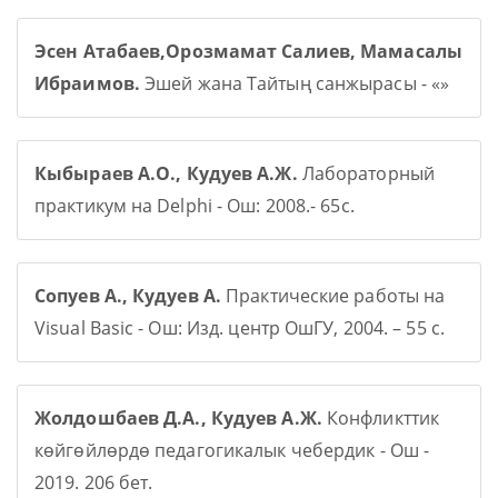
Эсен Атабаев,Орозмамат Салиев, Мамасалы
Ибраимов.
Эшей жана Тайтың санжырасы - «»
Кыбыраев А.О., Кудуев А.Ж.
Лабораторный
практикум на Delphi - Ош: 2008.- 65с.
Сопуев А., Кудуев А.
Практические работы на
Visual Basic - Ош: Изд. центр ОшГУ, 2004. – 55 с.
Жолдошбаев Д.А., Кудуев А.Ж.
Конфликттик
көйгөйлөрдө педагогикалык чебердик - Ош -
2019. 206 бет.