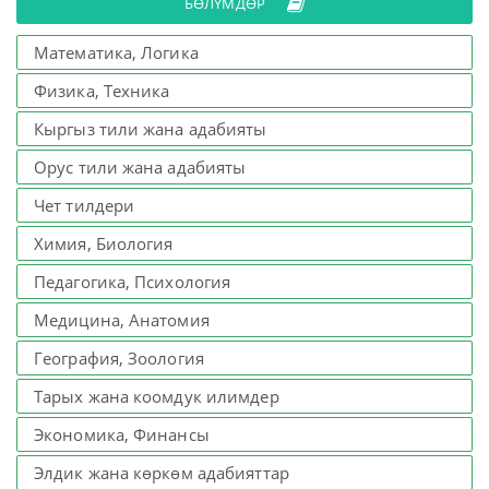
БӨЛҮМДӨР
Математика, Логика
Физика, Техника
Кыргыз тили жана адабияты
Орус тили жана адабияты
Чет тилдери
Химия, Биология
Педагогика, Психология
Медицина, Анатомия
География, Зоология
Тарых жана коомдук илимдер
Экономика, Финансы
Элдик жана көркөм адабияттар