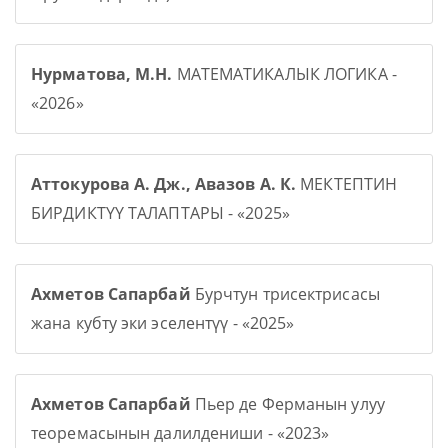
Нурматова, М.Н.
МАТЕМАТИКАЛЫК ЛОГИКА -
«2026»
Аттокурова А. Дж., Авазов А. К.
МЕКТЕПТИН
БИРДИКТҮҮ ТАЛАПТАРЫ - «2025»
Ахметов Сапарбай
Бурчтун трисектрисасы
жана кубту эки эселентүү - «2025»
Ахметов Сапарбай
Пьер де Ферманын улуу
теоремасынын далилдениши - «2023»