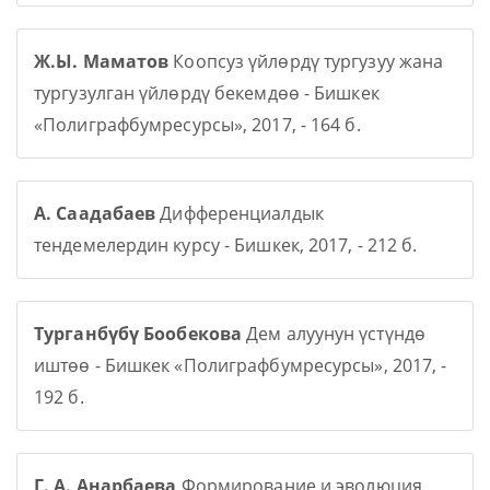
Ж.Ы. Маматов
Коопсуз үйлөрдү тургузуу жана
тургузулган үйлөрдү бекемдөө - Бишкек
«Полиграфбумресурсы», 2017, - 164 б.
А. Саадабаев
Дифференциалдык
тендемелердин курсу - Бишкек, 2017, - 212 б.
Турганбүбү Бообекова
Дем алуунун үстүндө
иштөө - Бишкек «Полиграфбумресурсы», 2017, -
192 б.
Г. А. Анарбаева
Формирование и эволюция