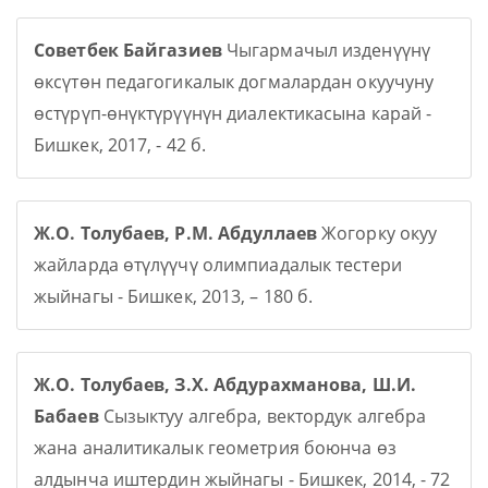
Советбек Байгазиев
Чыгармачыл изденүүнү
өксүтөн педагогикалык догмалардан окуучуну
өстүрүп-өнүктүрүүнүн диалектикасына карай -
Бишкек, 2017, - 42 б.
Ж.О. Толубаев, Р.М. Абдуллаев
Жогорку окуу
жайларда өтүлүүчү олимпиадалык тестери
жыйнагы - Бишкек, 2013, – 180 б.
Ж.О. Толубаев, З.Х. Абдурахманова, Ш.И.
Бабаев
Сызыктуу алгебра, вектордук алгебра
жана аналитикалык геометрия боюнча өз
алдынча иштердин жыйнагы - Бишкек, 2014, - 72