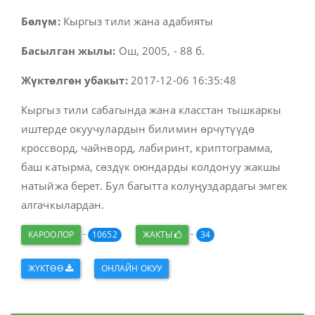
Бөлүм:
Кыргыз тили жана адабияты
Басылган жылы:
Ош, 2005, - 88 б.
Жүктөлгөн убакыт:
2017-12-06 16:35:48
Кыргыз тили сабагында жана класстан тышкаркы
иштерде окуучулардын билимин өрчүтүүдө
кроссворд, чайнворд, лабиринт, криптограмма,
баш катырма, сөздүк оюндарды колдонуу жакшы
натыйжа берет. Бул багытта колуңуздардагы эмгек
алгачкылардан.
-
-
КАРООЛОР
10652
ЖАКТЫ
34
ЖҮКТӨӨ
ОНЛАЙН ОКУУ