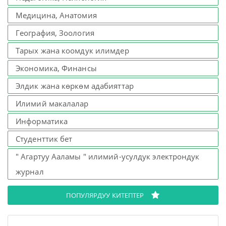
Медицина, Анатомия
География, Зоология
Тарых жана коомдук илимдер
Экономика, Финансы
Элдик жана көркөм адабияттар
Илимий макалалар
Информатика
Студенттик бет
" Агартуу Ааламы " илимий-усулдук электрондук
журнал
ПОПУЛЯРДУУ КИТЕПТЕР