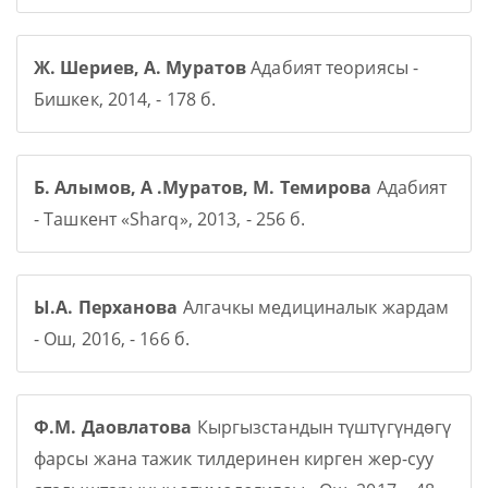
Ж. Шериев, А. Муратов
Адабият теориясы -
Бишкек, 2014, - 178 б.
Б. Алымов, А .Муратов, М. Темирова
Адабият
- Ташкент «Sharq», 2013, - 256 б.
Ы.А. Перханова
Алгачкы медициналык жардам
- Ош, 2016, - 166 б.
Ф.М. Даовлатова
Кыргызстандын түштүгүндөгү
фарсы жана тажик тилдеринен кирген жер-суу