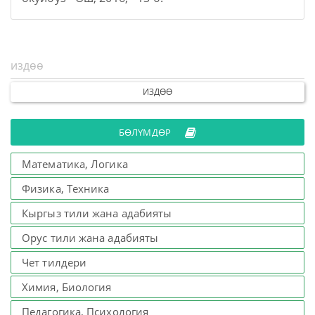
ИЗДӨӨ
БӨЛҮМДӨР
Математика, Логика
Физика, Техника
Кыргыз тили жана адабияты
Орус тили жана адабияты
Чет тилдери
Химия, Биология
Педагогика, Психология