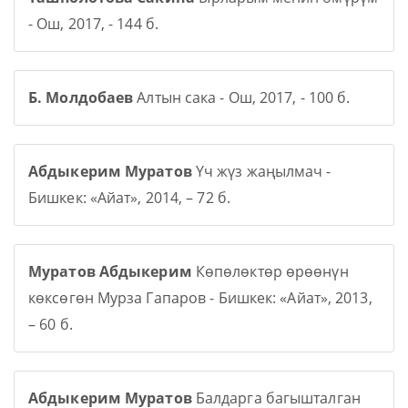
- Ош, 2017, - 144 б.
Б. Молдобаев
Алтын сака - Ош, 2017, - 100 б.
Абдыкерим Муратов
Үч жүз жаңылмач -
Бишкек: «Айат», 2014, – 72 б.
Муратов Абдыкерим
Көпөлөктөр өрөөнүн
көксөгөн Мурза Гапаров - Бишкек: «Айат», 2013,
– 60 б.
Абдыкерим Муратов
Балдарга багышталган