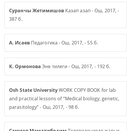
Суранчы Жетимишов
Казап азап - Ош, 2017, -
387 б.
А. Исаев
Педагогика - Ош, 2017, - 55 б.
К. Ормонова
Эне тилеги - Ош, 2017, - 192 б.
Osh State University
WORK COPY BOOK for lab
and practical lessons of “Medical biology, genetic,
parasitology” - Ош, 2017, - 98 б.
Самиев Маматибраим
Телевидениеде жарык