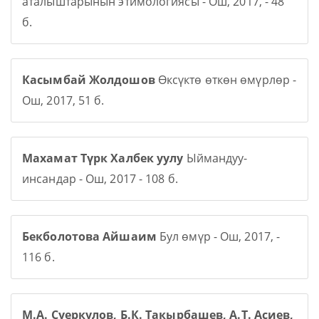
аталыштарынын этимологиясы - Ош, 2017, - 48
б.
Касымбай Жолдошов
Өксүктө өткөн өмүрлөр -
Ош, 2017, 51 б.
Махамат Түрк Халбек уулу
Ыймандуу-
инсандар - Ош, 2017 - 108 б.
Бекболотова Айшаим
Бул өмүр - Ош, 2017, -
116 б.
М.А. Суеркулов, Б.К. Такырбашев, А.Т. Асиев,