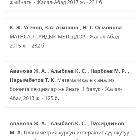
жыйнагы - Жалал-Абад 2017 ж. - 231 б.
К. Ж. Усенов, З.А. Асилова , Н. Т. Осмонова
MATHCAD САНДЫК МЕТОДДОР - Жалал-Абад
2015 ж. - 232 б
Аванова Ж. А. , Алыбаев К. С. , Нарбаев М. Р. ,
Нарымбетов Т. К.
Математикалык анализ
боюнча лекциялар жыйнагы 1 бөлүк - Жалал-
Абад 2013 ж. - 125 б.
Аванова Ж. А. , Алыбаев К. С. , Пахирдинов
М. А.
Планиметрия курсун интерактивдүү окутуу