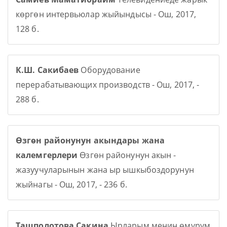
көргөн интервьюлар жыйындысы - Ош, 2017,
128 б.
К.Ш. Сакибаев
Оборудование
перерабатывающих производств - Ош, 2017, -
288 б.
Өзгөн районунун акындары жана
калемгерлери
Өзгөн районунун акын -
жазуучуларынын жана ыр ышкыбоздорунун
жыйнагы - Ош, 2017, - 236 б.
Ташполотова Сакина
Ырларым менин өмүрүм