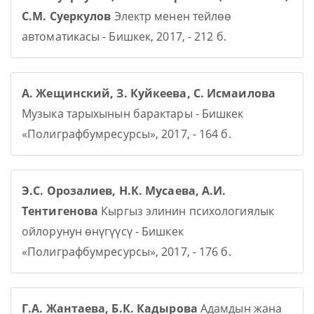
С.М. Суеркулов
Электр менен тейлөө
автоматикасы - Бишкек, 2017, - 212 б.
А. Жещинский, З. Куйкеева, С. Исмаилова
Музыка тарыхынын барактары - Бишкек
«Полиграфбумресурсы», 2017, - 164 б.
Э.С. Орозалиев, Н.К. Мусаева, А.И.
Тентигенова
Кыргыз элинин психологиялык
ойлорунун өнүгүүсү - Бишкек
«Полиграфбумресурсы», 2017, - 176 б.
Г.А. Жантаева, Б.К. Кадырова
Адамдын жана