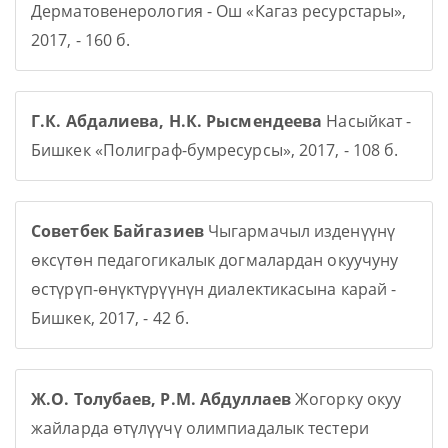
Дерматовенерология - Ош «Кагаз ресурстары»,
2017, - 160 б.
Г.К. Абдалиева, Н.К. Рысмендеева
Насыйкат -
Бишкек «Полиграф-бумресурсы», 2017, - 108 б.
Советбек Байгазиев
Чыгармачыл изденүүнү
өксүтөн педагогикалык догмалардан окуучуну
өстүрүп-өнүктүрүүнүн диалектикасына карай -
Бишкек, 2017, - 42 б.
Ж.О. Толубаев, Р.М. Абдуллаев
Жогорку окуу
жайларда өтүлүүчү олимпиадалык тестери