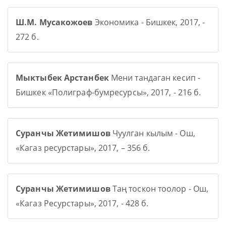
Ш.М. Мусакожоев
Экономика - Бишкек, 2017, -
272 б.
Мыктыбек Арстанбек
Мени тандаган кесип -
Бишкек «Полиграф-бумресурсы», 2017, - 216 б.
Суранчы Жетимишов
Чуулган кылым - Ош,
«Кагаз ресурстары», 2017, – 356 б.
Суранчы Жетимишов
Таң тоскон тоолор - Ош,
«Кагаз Ресурстары», 2017, - 428 б.