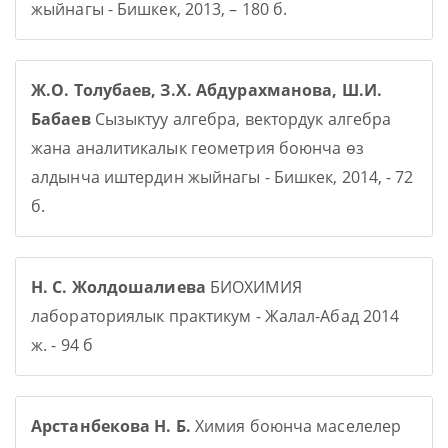
жыйнагы - Бишкек, 2013, – 180 б.
Ж.О. Толубаев, З.Х. Абдурахманова, Ш.И.
Бабаев
Сызыктуу алгебра, вектордук алгебра
жана аналитикалык геометрия боюнча өз
алдынча иштердин жыйнагы - Бишкек, 2014, - 72
б.
Н. С. Жолдошалиева
БИОХИМИЯ
лабораториялык практикум - Жалал-Абад 2014
ж. - 94 б
Арстанбекова Н. Б.
Химия боюнча маселелер