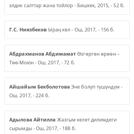
элдик салттар жана тойлор - Бишкек, 2015, - 52 б.
Г.С. Ниязбеков
Ыраң көл - Ош, 2017, - 156 б.
Абдрахманов Абдимамат
Өзгөргөн өрөөн –
Төө-Моюн - Ош, 2017, - 72 б.
Айшайым Бекболотова
Эне болуп түшүндүм -
Ош, 2017, - 224 б.
Адылова Айтилла
Жазгым келет дилимдеги
сырымды - Ош, 2017, - 188 б.