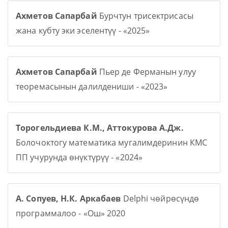
Ахметов Сапарбай
Бурчтун трисектрисасы
жана кубту эки эселентүү - «2025»
Ахметов Сапарбай
Пьер де Ферманын улуу
теоремасынын далилдениши - «2023»
Торогельдиева К.М., Аттокурова А.Дж.
Болочоктогу математика мугалимдеринин КМС
ПП учурунда өнүктүрүү - «2024»
А. Сопуев, Н.К. Аркабаев
Delphi чөйрөсүндө
программалоо - «Ош» 2020