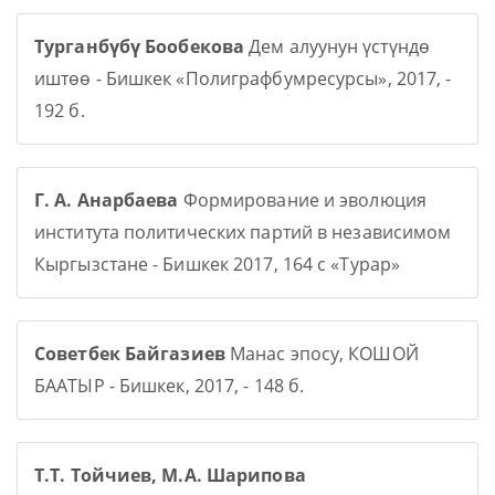
Турганбүбү Бообекова
Дем алуунун үстүндө
иштөө - Бишкек «Полиграфбумресурсы», 2017, -
192 б.
Г. А. Анарбаева
Формирование и эволюция
института политических партий в независимом
Кыргызстане - Бишкек 2017, 164 с «Турар»
Советбек Байгазиев
Манас эпосу, КОШОЙ
БААТЫР - Бишкек, 2017, - 148 б.
Т.Т. Тойчиев, М.А. Шарипова