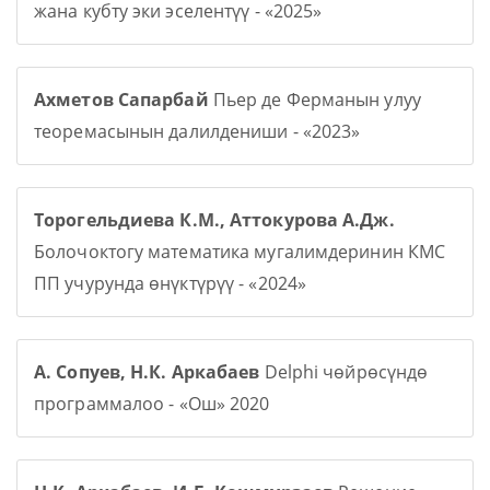
жана кубту эки эселентүү - «2025»
Ахметов Сапарбай
Пьер де Ферманын улуу
теоремасынын далилдениши - «2023»
Торогельдиева К.М., Аттокурова А.Дж.
Болочоктогу математика мугалимдеринин КМС
ПП учурунда өнүктүрүү - «2024»
А. Сопуев, Н.К. Аркабаев
Delphi чөйрөсүндө
программалоо - «Ош» 2020