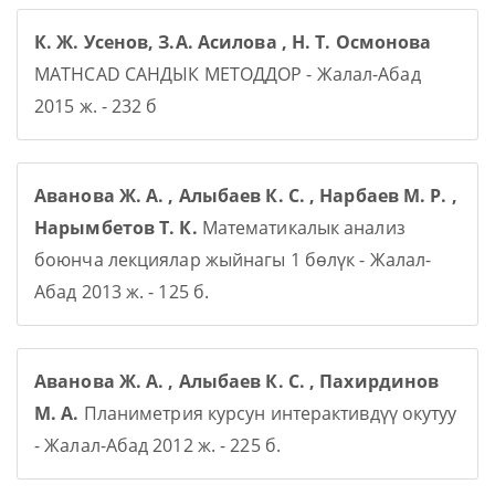
К. Ж. Усенов, З.А. Асилова , Н. Т. Осмонова
MATHCAD САНДЫК МЕТОДДОР - Жалал-Абад
2015 ж. - 232 б
Аванова Ж. А. , Алыбаев К. С. , Нарбаев М. Р. ,
Нарымбетов Т. К.
Математикалык анализ
боюнча лекциялар жыйнагы 1 бөлүк - Жалал-
Абад 2013 ж. - 125 б.
Аванова Ж. А. , Алыбаев К. С. , Пахирдинов
М. А.
Планиметрия курсун интерактивдүү окутуу
- Жалал-Абад 2012 ж. - 225 б.