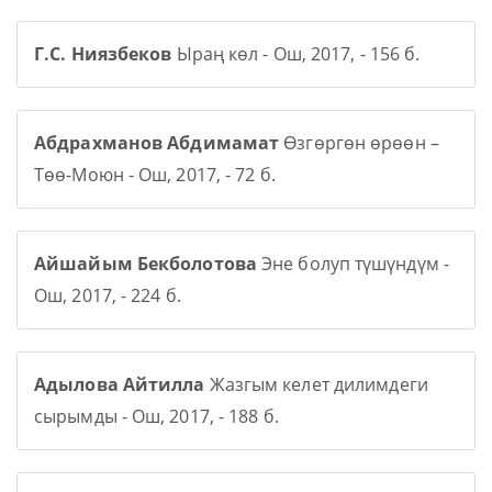
Г.С. Ниязбеков
Ыраң көл - Ош, 2017, - 156 б.
Абдрахманов Абдимамат
Өзгөргөн өрөөн –
Төө-Моюн - Ош, 2017, - 72 б.
Айшайым Бекболотова
Эне болуп түшүндүм -
Ош, 2017, - 224 б.
Адылова Айтилла
Жазгым келет дилимдеги
сырымды - Ош, 2017, - 188 б.