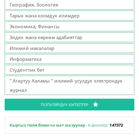
География, Зоология
Тарых жана коомдук илимдер
Экономика, Финансы
Элдик жана көркөм адабияттар
Илимий макалалар
Информатика
Студенттик бет
" Агартуу Ааламы " илимий-усулдук электрондук
журнал
ПОПУЛЯРДУУ КИТЕПТЕР
Кыргыз тили боюнча жат жазуулар
- Кароолор:
147372