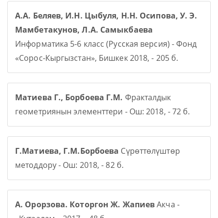
А.А. Беляев, И.Н. Цыбуля, Н.Н. Осипова, У. Э.
Мамбетакунов, Л.А. Самыкбаева
Информатика 5-6 класс (Русская версия) - Фонд
«Сорос-Кыргызстан», Бишкек 2018, - 205 б.
Матиева Г., Борбоева Г.М.
Фракталдык
геометриянын элементтери - Ош: 2018, - 72 б.
Г.Матиева, Г.М.Борбоева
Сүрөттөлүштөр
методдору - Ош: 2018, - 82 б.
А. Орорзова. Которгон Ж. Жапиев
Акча -