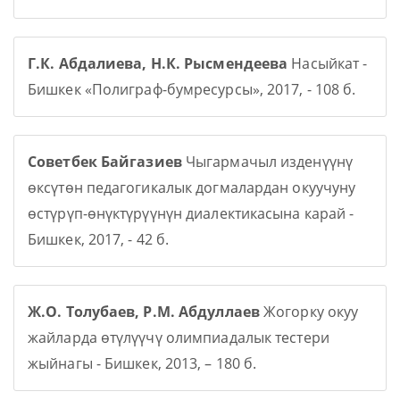
Г.К. Абдалиева, Н.К. Рысмендеева
Насыйкат -
Бишкек «Полиграф-бумресурсы», 2017, - 108 б.
Советбек Байгазиев
Чыгармачыл изденүүнү
өксүтөн педагогикалык догмалардан окуучуну
өстүрүп-өнүктүрүүнүн диалектикасына карай -
Бишкек, 2017, - 42 б.
Ж.О. Толубаев, Р.М. Абдуллаев
Жогорку окуу
жайларда өтүлүүчү олимпиадалык тестери
жыйнагы - Бишкек, 2013, – 180 б.