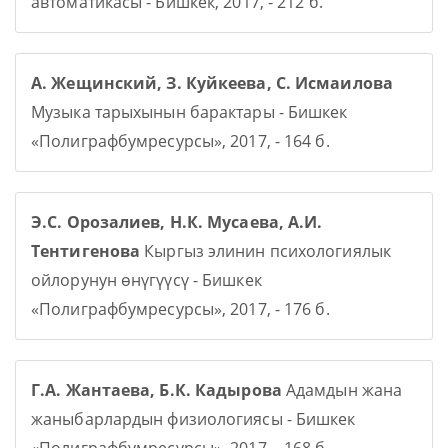
автоматикасы - Бишкек, 2017, - 212 б.
А. Жещинский, З. Куйкеева, С. Исмаилова
Музыка тарыхынын барактары - Бишкек
«Полиграфбумресурсы», 2017, - 164 б.
Э.С. Орозалиев, Н.К. Мусаева, А.И.
Тентигенова
Кыргыз элинин психологиялык
ойлорунун өнүгүүсү - Бишкек
«Полиграфбумресурсы», 2017, - 176 б.
Г.А. Жантаева, Б.К. Кадырова
Адамдын жана
жаныбарлардын физиологиясы - Бишкек