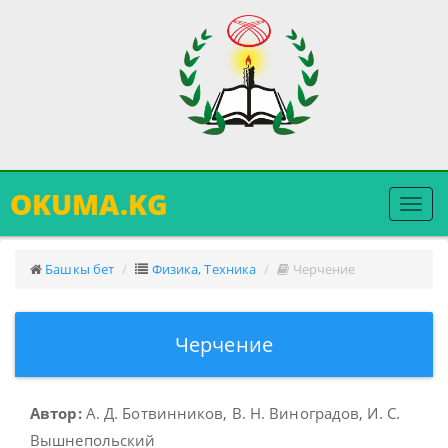
OKUMA.KG
Меню
ачуу
Башкы бет
Физика, Техника
Черчение
Черчение
Автор:
А. Д. Ботвинников, В. Н. Виноградов, И. С.
Вышнепольский