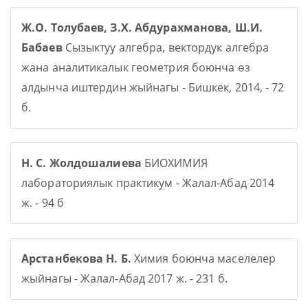
Ж.О. Толубаев, З.Х. Абдурахманова, Ш.И.
Бабаев
Сызыктуу алгебра, вектордук алгебра
жана аналитикалык геометрия боюнча өз
алдынча иштердин жыйнагы - Бишкек, 2014, - 72
б.
Н. С. Жолдошалиева
БИОХИМИЯ
лабораториялык практикум - Жалал-Абад 2014
ж. - 94 б
Арстанбекова Н. Б.
Химия боюнча маселелер
жыйнагы - Жалал-Абад 2017 ж. - 231 б.