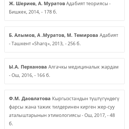
Ж. Шериев, А. Муратов
Адабият теориясы -
Бишкек, 2014, - 178 б.
Б. Алымов, А .Муратов, М. Темирова
Адабият
- Ташкент «Sharq», 2013, - 256 б.
Ы.А. Перханова
Алгачкы медициналык жардам
- Ош, 2016, - 166 б.
Ф.М. Даовлатова
Кыргызстандын түштүгүндөгү
фарсы жана тажик тилдеринен кирген жер-суу
аталыштарынын этимологиясы - Ош, 2017, - 48
б.