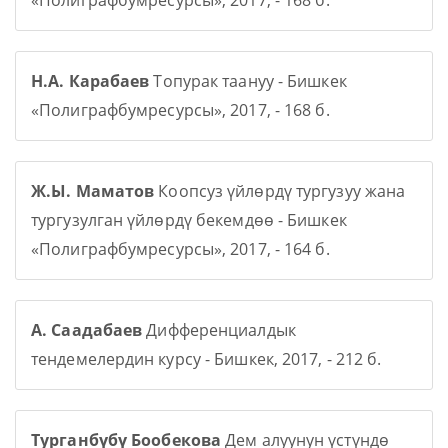
«Полиграфбумресурсы», 2017, - 168 б.
Н.А. Карабаев
Топурак таануу - Бишкек
«Полиграфбумресурсы», 2017, - 168 б.
Ж.Ы. Маматов
Коопсуз үйлөрдү тургузуу жана
тургузулган үйлөрдү бекемдөө - Бишкек
«Полиграфбумресурсы», 2017, - 164 б.
А. Саадабаев
Дифференциалдык
тендемелердин курсу - Бишкек, 2017, - 212 б.
Турганбүбү Бообекова
Дем алуунун үстүндө