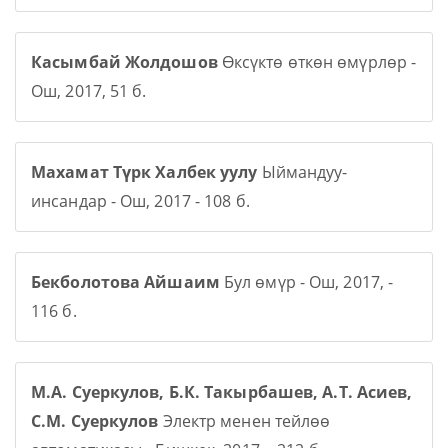
Касымбай Жолдошов
Өксүктө өткөн өмүрлөр -
Ош, 2017, 51 б.
Махамат Түрк Халбек уулу
Ыймандуу-
инсандар - Ош, 2017 - 108 б.
Бекболотова Айшаим
Бул өмүр - Ош, 2017, -
116 б.
М.А. Суеркулов, Б.К. Такырбашев, А.Т. Асиев,
С.М. Суеркулов
Электр менен тейлөө