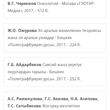
В.Г. Черенков
Онкология - Москва «ГЭОТАР-
Медиа», 2017, - 512 б.
Ж.О. Омурова
Эл аралык мамиленин теориясы
жана эл аралык уюмдар - Бишкек
«Полиграфбумресурсы», 2017, - 224 б.
Г.Б. Айдарбеков
Саясий жана укуктук
окуулардын тарыхы - Бишкек
«Полиграфбумресурсы», 2017, - 252 б.
А.С. Раимкулова, Г.С. Акиева, Н.А. Асипова,
Т.С. Сатыбекова
Жогорку мектептин