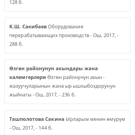
128 б.
К.Ш. Сакибаев
Оборудование
перерабатывающих производств - Ош, 2017, -
288 б.
Өзгөн районунун акындары жана
калемгерлери
Өзгөн районунун акын -
жазуучуларынын жана ыр ышкыбоздорунун
жыйнагы - Ош, 2017, - 236 б.
Ташполотова Сакина
Ырларым менин өмүрүм
- Ош, 2017, - 144 б.