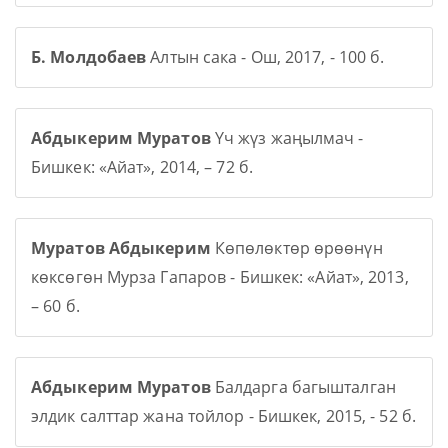
Б. Молдобаев
Алтын сака - Ош, 2017, - 100 б.
Абдыкерим Муратов
Үч жүз жаңылмач -
Бишкек: «Айат», 2014, – 72 б.
Муратов Абдыкерим
Көпөлөктөр өрөөнүн
көксөгөн Мурза Гапаров - Бишкек: «Айат», 2013,
– 60 б.
Абдыкерим Муратов
Балдарга багышталган
элдик салттар жана тойлор - Бишкек, 2015, - 52 б.