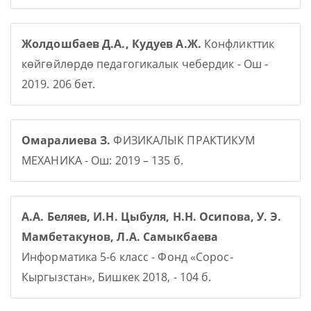
Жолдошбаев Д.А., Кудуев А.Ж.
Конфликттик
көйгөйлөрдө педагогикалык чебердик - Ош -
2019. 206 бет.
Омаралиева З.
ФИЗИКАЛЫК ПРАКТИКУМ
МЕХАНИКА - Ош: 2019 – 135 б.
А.А. Беляев, И.Н. Цыбуля, Н.Н. Осипова, У. Э.
Мамбетакунов, Л.А. Самыкбаева
Информатика 5-6 класс - Фонд «Сорос-
Кыргызстан», Бишкек 2018, - 104 б.