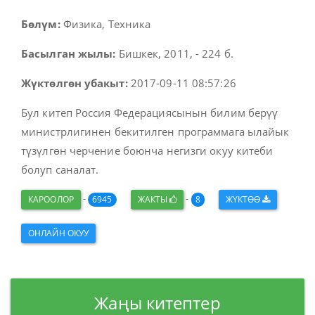
Бөлүм:
Физика, Техника
Басылган жылы:
Бишкек, 2011, - 224 б.
Жүктөлгөн убакыт:
2017-09-11 08:57:26
Бул китеп Россия Федерациясынын билим берүү
министрлигинен бекитилген программага ылайык
түзүлгөн черчение боюнча негизги окуу китеби
болуп саналат.
-
-
КАРООЛОР
6945
ЖАКТЫ
8
ЖҮКТӨӨ
ОНЛАЙН ОКУУ
Жаңы китептер