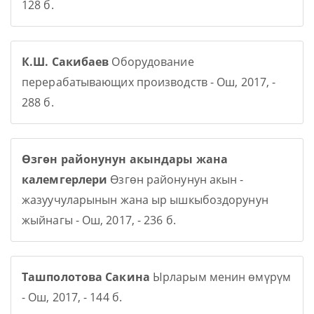
128 б.
К.Ш. Сакибаев
Оборудование
перерабатывающих производств - Ош, 2017, -
288 б.
Өзгөн районунун акындары жана
калемгерлери
Өзгөн районунун акын -
жазуучуларынын жана ыр ышкыбоздорунун
жыйнагы - Ош, 2017, - 236 б.
Ташполотова Сакина
Ырларым менин өмүрүм
- Ош, 2017, - 144 б.