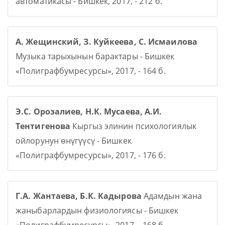
автоматикасы - Бишкек, 2017, - 212 б.
А. Жещинский, З. Куйкеева, С. Исмаилова
Музыка тарыхынын барактары - Бишкек
«Полиграфбумресурсы», 2017, - 164 б.
Э.С. Орозалиев, Н.К. Мусаева, А.И.
Тентигенова
Кыргыз элинин психологиялык
ойлорунун өнүгүүсү - Бишкек
«Полиграфбумресурсы», 2017, - 176 б.
Г.А. Жантаева, Б.К. Кадырова
Адамдын жана
жаныбарлардын физиологиясы - Бишкек