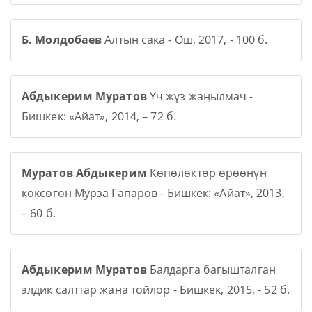
Б. Молдобаев
Алтын сака - Ош, 2017, - 100 б.
Абдыкерим Муратов
Үч жүз жаңылмач -
Бишкек: «Айат», 2014, – 72 б.
Муратов Абдыкерим
Көпөлөктөр өрөөнүн
көксөгөн Мурза Гапаров - Бишкек: «Айат», 2013,
– 60 б.
Абдыкерим Муратов
Балдарга багышталган
элдик салттар жана тойлор - Бишкек, 2015, - 52 б.