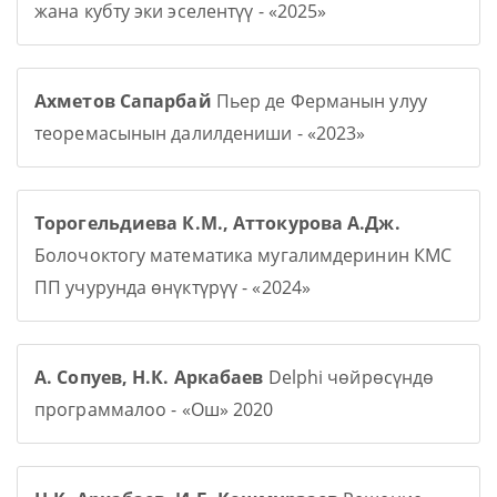
жана кубту эки эселентүү - «2025»
Ахметов Сапарбай
Пьер де Ферманын улуу
теоремасынын далилдениши - «2023»
Торогельдиева К.М., Аттокурова А.Дж.
Болочоктогу математика мугалимдеринин КМС
ПП учурунда өнүктүрүү - «2024»
А. Сопуев, Н.К. Аркабаев
Delphi чөйрөсүндө
программалоо - «Ош» 2020