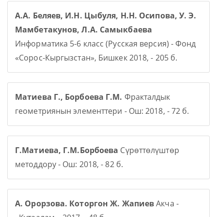
А.А. Беляев, И.Н. Цыбуля, Н.Н. Осипова, У. Э.
Мамбетакунов, Л.А. Самыкбаева
Информатика 5-6 класс (Русская версия) - Фонд
«Сорос-Кыргызстан», Бишкек 2018, - 205 б.
Матиева Г., Борбоева Г.М.
Фракталдык
геометриянын элементтери - Ош: 2018, - 72 б.
Г.Матиева, Г.М.Борбоева
Сүрөттөлүштөр
методдору - Ош: 2018, - 82 б.
А. Орорзова. Которгон Ж. Жапиев
Акча -