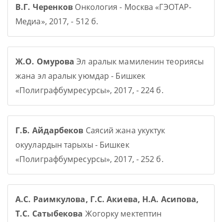
В.Г. Черенков
Онкология - Москва «ГЭОТАР-
Медиа», 2017, - 512 б.
Ж.О. Омурова
Эл аралык мамиленин теориясы
жана эл аралык уюмдар - Бишкек
«Полиграфбумресурсы», 2017, - 224 б.
Г.Б. Айдарбеков
Саясий жана укуктук
окуулардын тарыхы - Бишкек
«Полиграфбумресурсы», 2017, - 252 б.
А.С. Раимкулова, Г.С. Акиева, Н.А. Асипова,
Т.С. Сатыбекова
Жогорку мектептин