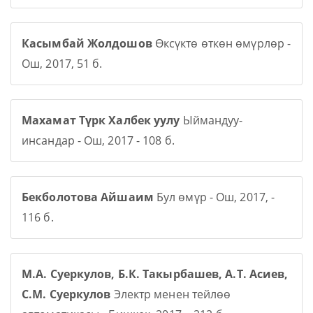
Касымбай Жолдошов
Өксүктө өткөн өмүрлөр -
Ош, 2017, 51 б.
Махамат Түрк Халбек уулу
Ыймандуу-
инсандар - Ош, 2017 - 108 б.
Бекболотова Айшаим
Бул өмүр - Ош, 2017, -
116 б.
М.А. Суеркулов, Б.К. Такырбашев, А.Т. Асиев,
С.М. Суеркулов
Электр менен тейлөө