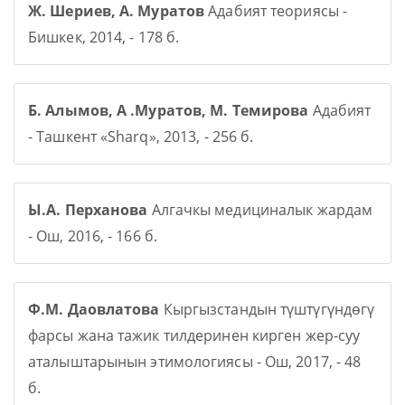
Ж. Шериев, А. Муратов
Адабият теориясы -
Бишкек, 2014, - 178 б.
Б. Алымов, А .Муратов, М. Темирова
Адабият
- Ташкент «Sharq», 2013, - 256 б.
Ы.А. Перханова
Алгачкы медициналык жардам
- Ош, 2016, - 166 б.
Ф.М. Даовлатова
Кыргызстандын түштүгүндөгү
фарсы жана тажик тилдеринен кирген жер-суу
аталыштарынын этимологиясы - Ош, 2017, - 48
б.