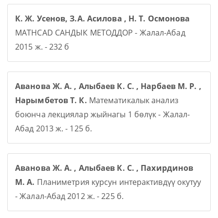
К. Ж. Усенов, З.А. Асилова , Н. Т. Осмонова
MATHCAD САНДЫК МЕТОДДОР - Жалал-Абад
2015 ж. - 232 б
Аванова Ж. А. , Алыбаев К. С. , Нарбаев М. Р. ,
Нарымбетов Т. К.
Математикалык анализ
боюнча лекциялар жыйнагы 1 бөлүк - Жалал-
Абад 2013 ж. - 125 б.
Аванова Ж. А. , Алыбаев К. С. , Пахирдинов
М. А.
Планиметрия курсун интерактивдүү окутуу
- Жалал-Абад 2012 ж. - 225 б.