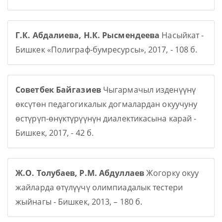
Г.К. Абдалиева, Н.К. Рысмендеева
Насыйкат -
Бишкек «Полиграф-бумресурсы», 2017, - 108 б.
Советбек Байгазиев
Чыгармачыл изденүүнү
өксүтөн педагогикалык догмалардан окуучуну
өстүрүп-өнүктүрүүнүн диалектикасына карай -
Бишкек, 2017, - 42 б.
Ж.О. Толубаев, Р.М. Абдуллаев
Жогорку окуу
жайларда өтүлүүчү олимпиадалык тестери
жыйнагы - Бишкек, 2013, – 180 б.