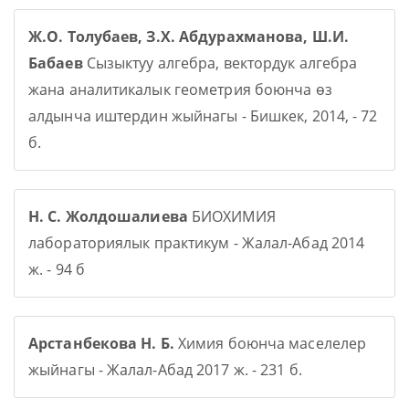
Ж.О. Толубаев, З.Х. Абдурахманова, Ш.И.
Бабаев
Сызыктуу алгебра, вектордук алгебра
жана аналитикалык геометрия боюнча өз
алдынча иштердин жыйнагы - Бишкек, 2014, - 72
б.
Н. С. Жолдошалиева
БИОХИМИЯ
лабораториялык практикум - Жалал-Абад 2014
ж. - 94 б
Арстанбекова Н. Б.
Химия боюнча маселелер
жыйнагы - Жалал-Абад 2017 ж. - 231 б.