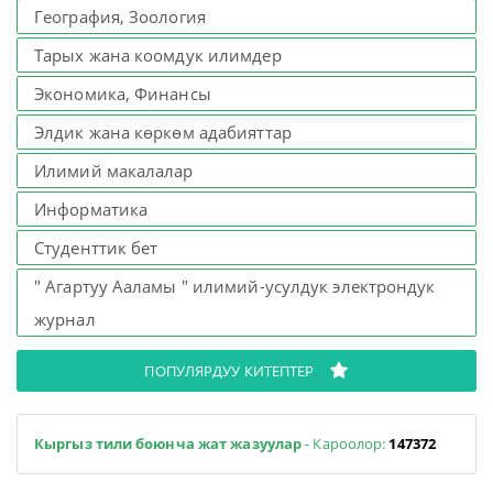
География, Зоология
Тарых жана коомдук илимдер
Экономика, Финансы
Элдик жана көркөм адабияттар
Илимий макалалар
Информатика
Студенттик бет
" Агартуу Ааламы " илимий-усулдук электрондук
журнал
ПОПУЛЯРДУУ КИТЕПТЕР
Кыргыз тили боюнча жат жазуулар
- Кароолор:
147372