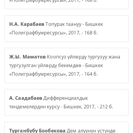
«Полиграфбумресурсы», 2017, - 168 б.
Н.А. Карабаев
Топурак таануу - Бишкек
«Полиграфбумресурсы», 2017, - 168 б.
Ж.Ы. Маматов
Коопсуз үйлөрдү тургузуу жана
тургузулган үйлөрдү бекемдөө - Бишкек
«Полиграфбумресурсы», 2017, - 164 б.
А. Саадабаев
Дифференциалдык
тендемелердин курсу - Бишкек, 2017, - 212 б.
Турганбүбү Бообекова
Дем алуунун үстүндө