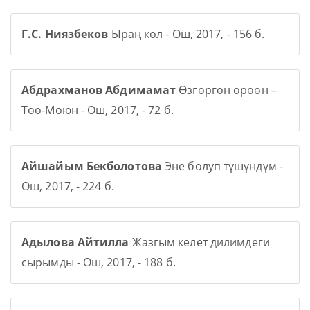
Г.С. Ниязбеков
Ыраң көл - Ош, 2017, - 156 б.
Абдрахманов Абдимамат
Өзгөргөн өрөөн –
Төө-Моюн - Ош, 2017, - 72 б.
Айшайым Бекболотова
Эне болуп түшүндүм -
Ош, 2017, - 224 б.
Адылова Айтилла
Жазгым келет дилимдеги
сырымды - Ош, 2017, - 188 б.