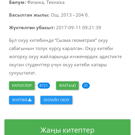
Бөлүм:
Физика, Техника
Басылган жылы:
Ош, 2013 –204 б.
Жүктөлгөн убакыт:
2017-09-11 09:21:39
Бул окуу китебинде “Сызма геометрия” окуу
сабагынын толук курсу каралган. Окуу китеби
жогорку окуу жайларында инженердик адистикте
окуган студенттер үчүн окуу китеби катары
сунушталат.
-
-
КАРООЛОР
8721
ЖАКТЫ
31
ЖҮКТӨӨ
ОНЛАЙН ОКУУ
Жаңы китептер