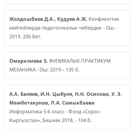
Жолдошбаев Д.А., Кудуев А.Ж.
Конфликттик
көйгөйлөрдө педагогикалык чебердик - Ош -
2019. 206 бет.
Омаралиева З.
ФИЗИКАЛЫК ПРАКТИКУМ
МЕХАНИКА - Ош: 2019 – 135 б.
А.А. Беляев, И.Н. Цыбуля, Н.Н. Осипова, У. Э.
Мамбетакунов, Л.А. Самыкбаева
Информатика 5-6 класс - Фонд «Сорос-
Кыргызстан», Бишкек 2018, - 104 б.