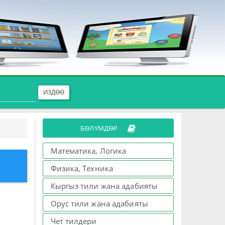
ИЗДӨӨ
БӨЛҮМДӨР
Математика, Логика
Физика, Техника
Кыргыз тили жана адабияты
Орус тили жана адабияты
Чет тилдери