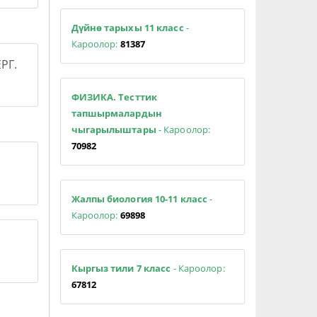
Дүйнө тарыхы 11 класс
-
Кароолор:
81387
РГ.
ФИЗИКА. Тесттик
тапшырмалардын
чыгарылыштары
- Кароолор:
70982
Жалпы биология 10-11 класс
-
Кароолор:
69898
Кыргыз тили 7 класс
- Кароолор:
67812