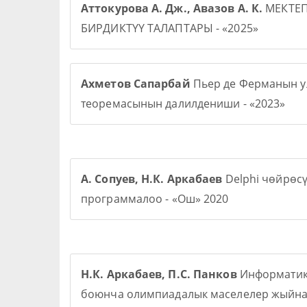
Аттокурова А. Дж., Авазов А. К.
МЕКТЕ
БИРДИКТҮҮ ТАЛАПТАРЫ - «2025»
Ахметов Сапарбай
Пьер де Ферманын у
теоремасынын далилдениши - «2023»
А. Сопуев, Н.К. Аркабаев
Delphi чөйрөс
программалоо - «Ош» 2020
Н.К. Аркабаев, П.С. Панков
Информати
боюнча олимпиадалык маселелер жыйна