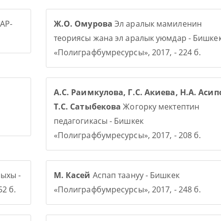
АР-
Ж.О. Омурова
Эл аралык мамиленин
теориясы жана эл аралык уюмдар - Бишке
«Полиграфбумресурсы», 2017, - 224 б.
А.С. Раимкулова, Г.С. Акиева, Н.А. Асип
Т.С. Сатыбекова
Жогорку мектептин
педагогикасы - Бишкек
«Полиграфбумресурсы», 2017, - 208 б.
ыхы -
М. Касей
Аспап таануу - Бишкек
2 б.
«Полиграфбумресурсы», 2017, - 248 б.