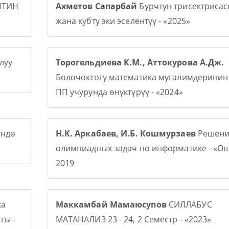
ПТИН
Ахметов Сапарбай
Бурчтун трисектриса
жана кубту эки эселентүү - «2025»
луу
Торогельдиева К.М., Аттокурова А.Дж.
Болочоктогу математика мугалимдерини
ПП учурунда өнүктүрүү - «2024»
үндө
Н.К. Аркабаев, И.Б. Кошмурзаев
Решени
олимпиадных задач по информатике - «О
2019
ка
Маккамбай Мамаюсупов
СИЛЛАБУС
гы -
МАТАНАЛИЗ 23 - 24, 2 Семестр - «2023»