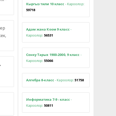
Кыргыз тили 10 класс
- Кароолор:
59718
ер
Адам жана Коом 9 класс
-
ек,
Кароолор:
56531
Сонку Тарых 1900-2000, 9 класс
-
Кароолор:
55066
,
Алгебра 8-класс
- Кароолор:
51758
Информатика 7-9 - класс
-
Кароолор:
50811