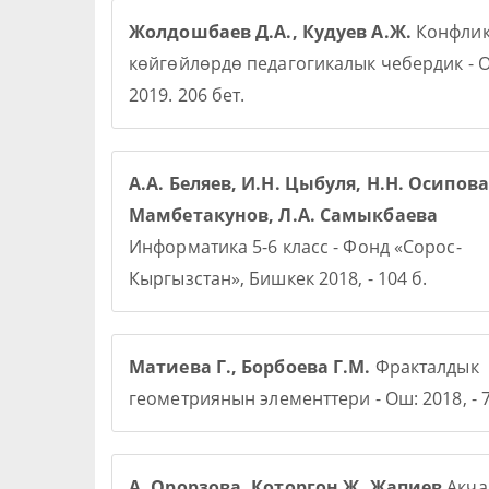
Жолдошбаев Д.А., Кудуев А.Ж.
Конфлик
көйгөйлөрдө педагогикалык чебердик - О
2019. 206 бет.
А.А. Беляев, И.Н. Цыбуля, Н.Н. Осипова,
Мамбетакунов, Л.А. Самыкбаева
Информатика 5-6 класс - Фонд «Сорос-
Кыргызстан», Бишкек 2018, - 104 б.
Матиева Г., Борбоева Г.М.
Фракталдык
геометриянын элементтери - Ош: 2018, - 7
А. Орорзова. Которгон Ж. Жапиев
Акча 