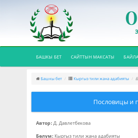
(CURRENT)
БАШКЫ БЕТ
САЙТТЫН МАКСАТЫ
БАЙЛ
Башкы бет
Кыргыз тили жана адабияты
Пословицы и п
Автор:
Д. Давлетбекова
Бөлүм:
Кыргыз тили жана адабияты