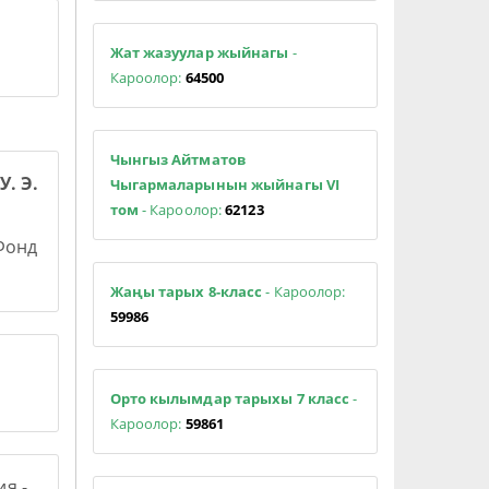
Жат жазуулар жыйнагы
-
Кароолор:
64500
Чынгыз Айтматов
У. Э.
Чыгармаларынын жыйнагы VI
том
- Кароолор:
62123
 Фонд
Жаңы тарых 8-класс
- Кароолор:
59986
Орто кылымдар тарыхы 7 класс
-
Кароолор:
59861
я -