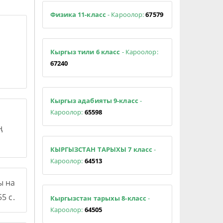
Физика 11-класс
- Кароолор:
67579
Кыргыз тили 6 класс
- Кароолор:
67240
Кыргыз адабияты 9-класс
-
Кароолор:
65598
ң
КЫРГЫЗСТАН ТАРЫХЫ 7 класс
-
Кароолор:
64513
ы на
5 с.
Кыргызстан тарыхы 8-класс
-
Кароолор:
64505