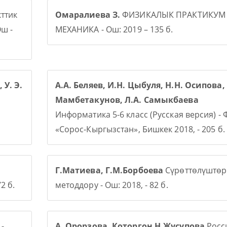
ттик
Омаралиева З.
ФИЗИКАЛЫК ПРАКТИКУМ
ш -
МЕХАНИКА - Ош: 2019 – 135 б.
 У. Э.
А.А. Беляев, И.Н. Цыбуля, Н.Н. Осипова, 
Мамбетакунов, Л.А. Самыкбаева
Информатика 5-6 класс (Русская версия) -
«Сорос-Кыргызстан», Бишкек 2018, - 205 б.
Г.Матиева, Г.М.Борбоева
Сүрөттөлүштөр
2 б.
методдору - Ош: 2018, - 82 б.
-
А. Орорзова. Которгон Н.Жусупова
Росси