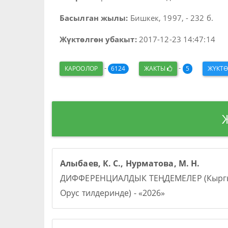
Басылган жылы:
Бишкек, 1997, - 232 б.
Жүктөлгөн убакыт:
2017-12-23 14:47:14
-
-
КАРООЛОР
6124
ЖАКТЫ
5
ЖҮКТ
Алыбаев, К. С., Нурматова, М. Н.
ДИФФЕРЕНЦИАЛДЫК ТЕҢДЕМЕЛЕР (Кыргы
Орус тилдеринде) - «2026»