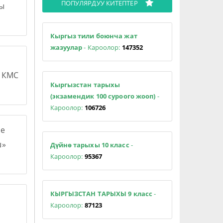
ПОПУЛЯРДУУ КИТЕПТЕР
сы
Кыргыз тили боюнча жат
жазуулар
- Кароолор:
147352
н КМС
Кыргызстан тарыхы
(экзамендик 100 суроого жооп)
-
Кароолор:
106726
е
ш»
Дүйнө тарыхы 10 класс
-
Кароолор:
95367
КЫРГЫЗСТАН ТАРЫХЫ 9 класс
-
Кароолор:
87123