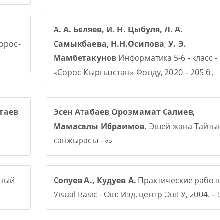
А. А. Беляев, И. Н. Цыбуля, Л. А.
Сорос-
Самыкбаева, Н.Н.Осипова, У. Э.
Мамбетакунов
Информатика 5-6 - класс -
«Сорос-Кыргызстан» Фонду, 2020 – 205 б.
таев
Эсен Атабаев,Орозмамат Салиев,
Мамасалы Ибраимов.
Эшей жана Тайты
санжырасы - «»
рный
Сопуев А., Кудуев А.
Практические работ
Visual Basic - Ош: Изд. центр ОшГУ, 2004. – 5