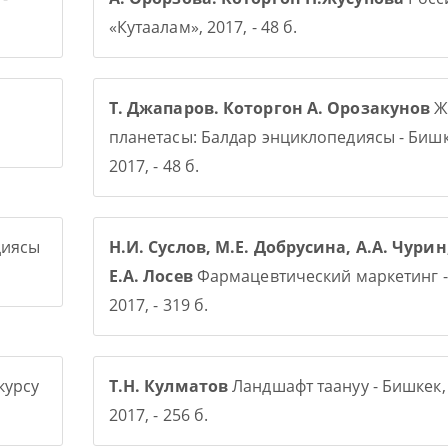
«Кутаалам», 2017, - 48 б.
Т. Джапаров. Которгон А. Орозакунов
Ж
планетасы: Балдар энциклопедиясы - Бишк
2017, - 48 б.
диясы
Н.И. Суслов, М.Е. Добрусина, А.А. Чурин
Е.А. Лосев
Фармацевтический маркетинг -
2017, - 319 б.
курсу
Т.Н. Кулматов
Ландшафт таануу - Бишкек,
2017, - 256 б.