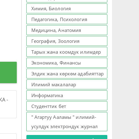
Химия, Биология
Педагогика, Психология
Медицина, Анатомия
География, Зоология
Тарых жана коомдук илимдер
Экономика, Финансы
Элдик жана көркөм адабияттар
Илимий макалалар
Информатика
А -
Студенттик бет
" Агартуу Ааламы " илимий-
усулдук электрондук журнал