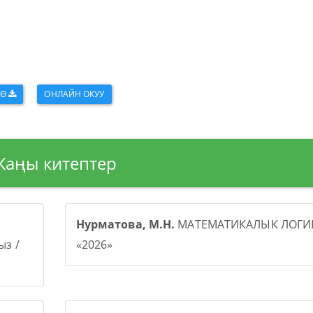
ӨӨ
ОНЛАЙН ОКУУ
Жаңы китептер
Нурматова, М.Н.
МАТЕМАТИКАЛЫК ЛОГИК
з /
«2026»