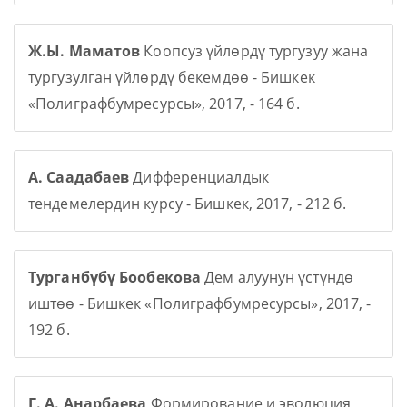
Ж.Ы. Маматов
Коопсуз үйлөрдү тургузуу жана
тургузулган үйлөрдү бекемдөө - Бишкек
«Полиграфбумресурсы», 2017, - 164 б.
А. Саадабаев
Дифференциалдык
тендемелердин курсу - Бишкек, 2017, - 212 б.
Турганбүбү Бообекова
Дем алуунун үстүндө
иштөө - Бишкек «Полиграфбумресурсы», 2017, -
192 б.
Г. А. Анарбаева
Формирование и эволюция