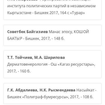
института политических партий в независимом
Кыргызстане - Бишкек 2017, 164 с «Турар»
Советбек Байгазиев
Манас эпосу, КОШОЙ
БААТЫР - Бишкек, 2017, - 148 б.
Т.Т. Тойчиев, М.А. Шарипова
Дерматовенерология - Ош «Кагаз ресурстары»,
2017, - 160 б.
Г.К. Абдалиева, Н.К. Рысмендеева
Насыйкат -
Бишкек «Полиграф-бумресурсы», 2017, - 108 б.