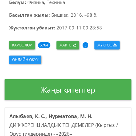
Бөлүм:
Физика, Техника
Басылган жылы:
Бишкек, 2016. –98 б.
Жүктөлгөн убакыт:
2017-09-11 09:28:58
-
-
КАРООЛОР
5764
ЖАКТЫ
5
ЖҮКТӨӨ
ОНЛАЙН ОКУУ
Жаңы китептер
Алыбаев, К. С., Нурматова, М. Н.
ДИФФЕРЕНЦИАЛДЫК ТЕҢДЕМЕЛЕР (Кыргыз /
Орус тилдеринде) - «2026»