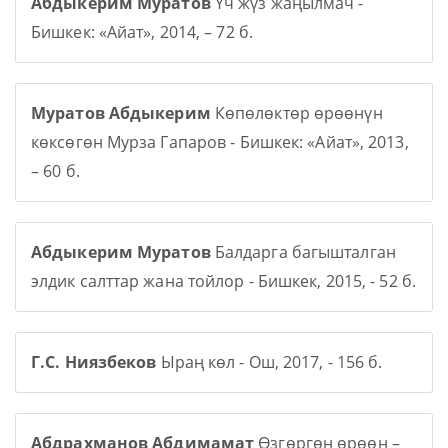
Абдыкерим Муратов
Үч жүз жаңылмач -
Бишкек: «Айат», 2014, – 72 б.
Муратов Абдыкерим
Көпөлөктөр өрөөнүн
көксөгөн Мурза Гапаров - Бишкек: «Айат», 2013,
– 60 б.
Абдыкерим Муратов
Балдарга багышталган
элдик салттар жана тойлор - Бишкек, 2015, - 52 б.
Г.С. Ниязбеков
Ыраң көл - Ош, 2017, - 156 б.
Абдрахманов Абдимамат
Өзгөргөн өрөөн –