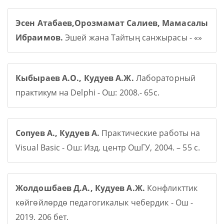
Эсен Атабаев,Орозмамат Салиев, Мамасалы
Ибраимов.
Эшей жана Тайтың санжырасы - «»
Кыбыраев А.О., Кудуев А.Ж.
Лабораторный
практикум на Delphi - Ош: 2008.- 65с.
Сопуев А., Кудуев А.
Практические работы на
Visual Basic - Ош: Изд. центр ОшГУ, 2004. – 55 с.
Жолдошбаев Д.А., Кудуев А.Ж.
Конфликттик
көйгөйлөрдө педагогикалык чебердик - Ош -
2019. 206 бет.