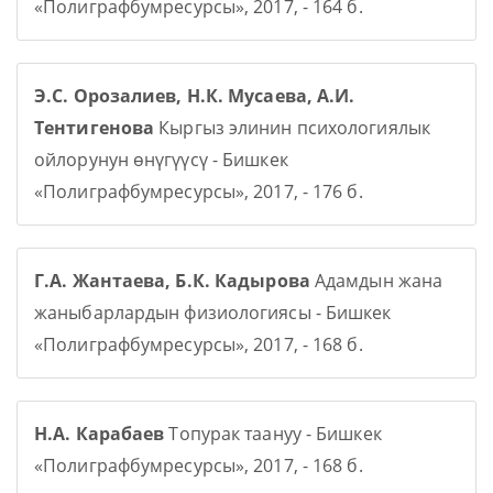
«Полиграфбумресурсы», 2017, - 164 б.
Э.С. Орозалиев, Н.К. Мусаева, А.И.
Тентигенова
Кыргыз элинин психологиялык
ойлорунун өнүгүүсү - Бишкек
«Полиграфбумресурсы», 2017, - 176 б.
Г.А. Жантаева, Б.К. Кадырова
Адамдын жана
жаныбарлардын физиологиясы - Бишкек
«Полиграфбумресурсы», 2017, - 168 б.
Н.А. Карабаев
Топурак таануу - Бишкек
«Полиграфбумресурсы», 2017, - 168 б.