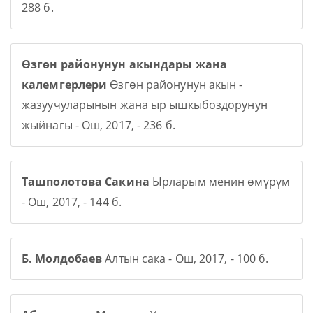
288 б.
Өзгөн районунун акындары жана
калемгерлери
Өзгөн районунун акын -
жазуучуларынын жана ыр ышкыбоздорунун
жыйнагы - Ош, 2017, - 236 б.
Ташполотова Сакина
Ырларым менин өмүрүм
- Ош, 2017, - 144 б.
Б. Молдобаев
Алтын сака - Ош, 2017, - 100 б.