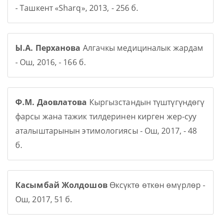
- Ташкент «Sharq», 2013, - 256 б.
Ы.А. Перханова
Алгачкы медициналык жардам
- Ош, 2016, - 166 б.
Ф.М. Даовлатова
Кыргызстандын түштүгүндөгү
фарсы жана тажик тилдеринен кирген жер-суу
аталыштарынын этимологиясы - Ош, 2017, - 48
б.
Касымбай Жолдошов
Өксүктө өткөн өмүрлөр -
Ош, 2017, 51 б.