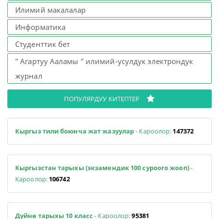
Илимий макалалар
Информатика
Студенттик бет
" Агартуу Ааламы " илимий-усулдук электрондук
журнал
ПОПУЛЯРДУУ КИТЕПТЕР
Кыргыз тили боюнча жат жазуулар
- Кароолор:
147372
Кыргызстан тарыхы (экзамендик 100 суроого жооп)
-
Кароолор:
106742
Дүйнө тарыхы 10 класс
- Кароолор:
95381