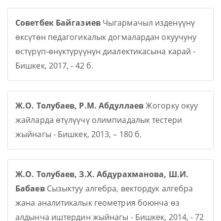
Советбек Байгазиев
Чыгармачыл изденүүнү
өксүтөн педагогикалык догмалардан окуучуну
өстүрүп-өнүктүрүүнүн диалектикасына карай -
Бишкек, 2017, - 42 б.
Ж.О. Толубаев, Р.М. Абдуллаев
Жогорку окуу
жайларда өтүлүүчү олимпиадалык тестери
жыйнагы - Бишкек, 2013, – 180 б.
Ж.О. Толубаев, З.Х. Абдурахманова, Ш.И.
Бабаев
Сызыктуу алгебра, вектордук алгебра
жана аналитикалык геометрия боюнча өз
алдынча иштердин жыйнагы - Бишкек, 2014, - 72