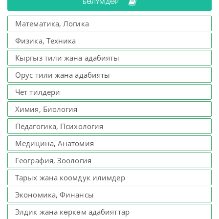
БӨЛҮМДӨР
Математика, Логика
Физика, Техника
Кыргыз тили жана адабияты
Орус тили жана адабияты
Чет тилдери
Химия, Биология
Педагогика, Психология
Медицина, Анатомия
География, Зоология
Тарых жана коомдук илимдер
Экономика, Финансы
Элдик жана көркөм адабияттар