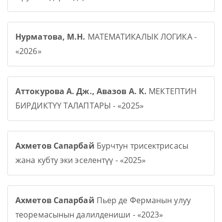
Нурматова, М.Н.
МАТЕМАТИКАЛЫК ЛОГИКА -
«2026»
Аттокурова А. Дж., Авазов А. К.
МЕКТЕПТИН
БИРДИКТҮҮ ТАЛАПТАРЫ - «2025»
Ахметов Сапарбай
Бурчтун трисектрисасы
жана кубту эки эселентүү - «2025»
Ахметов Сапарбай
Пьер де Ферманын улуу
теоремасынын далилдениши - «2023»