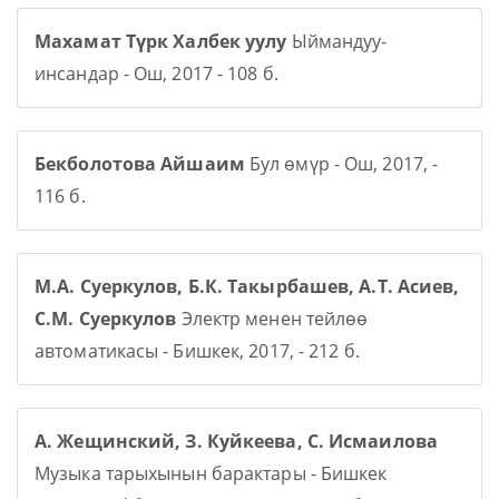
Махамат Түрк Халбек уулу
Ыймандуу-
инсандар - Ош, 2017 - 108 б.
Бекболотова Айшаим
Бул өмүр - Ош, 2017, -
116 б.
М.А. Суеркулов, Б.К. Такырбашев, А.Т. Асиев,
С.М. Суеркулов
Электр менен тейлөө
автоматикасы - Бишкек, 2017, - 212 б.
А. Жещинский, З. Куйкеева, С. Исмаилова
Музыка тарыхынын барактары - Бишкек