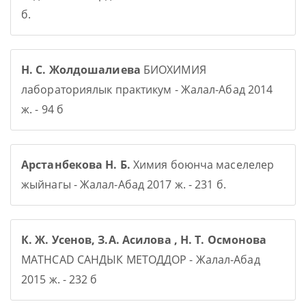
б.
Н. С. Жолдошалиева
БИОХИМИЯ
лабораториялык практикум - Жалал-Абад 2014
ж. - 94 б
Арстанбекова Н. Б.
Химия боюнча маселелер
жыйнагы - Жалал-Абад 2017 ж. - 231 б.
К. Ж. Усенов, З.А. Асилова , Н. Т. Осмонова
MATHCAD САНДЫК МЕТОДДОР - Жалал-Абад
2015 ж. - 232 б