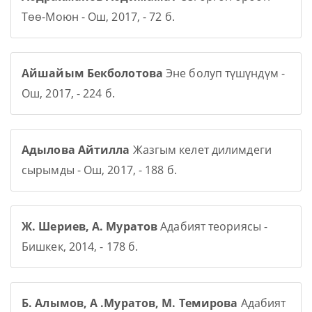
Төө-Моюн - Ош, 2017, - 72 б.
Айшайым Бекболотова
Эне болуп түшүндүм -
Ош, 2017, - 224 б.
Адылова Айтилла
Жазгым келет дилимдеги
сырымды - Ош, 2017, - 188 б.
Ж. Шериев, А. Муратов
Адабият теориясы -
Бишкек, 2014, - 178 б.
Б. Алымов, А .Муратов, М. Темирова
Адабият