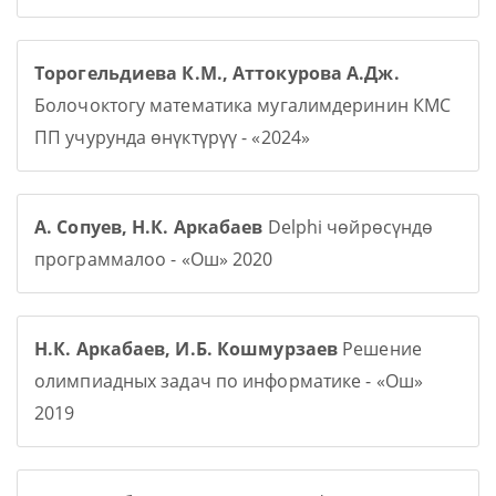
Торогельдиева К.М., Аттокурова А.Дж.
Болочоктогу математика мугалимдеринин КМС
ПП учурунда өнүктүрүү - «2024»
А. Сопуев, Н.К. Аркабаев
Delphi чөйрөсүндө
программалоо - «Ош» 2020
Н.К. Аркабаев, И.Б. Кошмурзаев
Решение
олимпиадных задач по информатике - «Ош»
2019