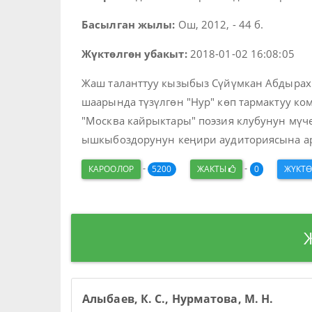
Басылган жылы:
Ош, 2012, - 44 б.
Жүктөлгөн убакыт:
2018-01-02 16:08:05
Жаш таланттуу кызыбыз Сүйүмкан Абдырах
шаарында түзүлгөн "Нур" көп тармактуу к
"Москва кайрыктары" поэзия клубунун мүчө
ышкыбоздорунун кеңири аудиториясына ар
-
-
КАРООЛОР
5200
ЖАКТЫ
0
ЖҮКТ
Алыбаев, К. С., Нурматова, М. Н.