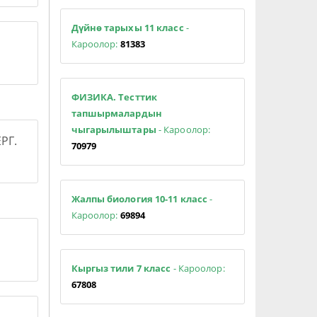
Дүйнө тарыхы 11 класс
-
Кароолор:
81383
ФИЗИКА. Тесттик
тапшырмалардын
чыгарылыштары
- Кароолор:
РГ.
70979
Жалпы биология 10-11 класс
-
Кароолор:
69894
Кыргыз тили 7 класс
- Кароолор:
67808