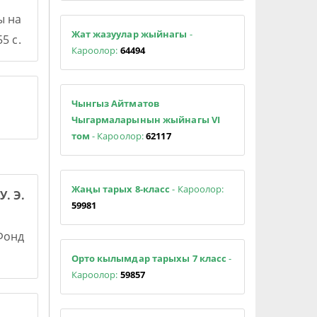
ы на
Жат жазуулар жыйнагы
-
5 с.
Кароолор:
64494
Чынгыз Айтматов
Чыгармаларынын жыйнагы VI
том
- Кароолор:
62117
Жаңы тарых 8-класс
- Кароолор:
У. Э.
59981
 Фонд
Орто кылымдар тарыхы 7 класс
-
Кароолор:
59857