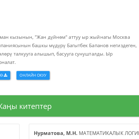
ман кызынын, "Жан дүйнөм" аттуу ыр жыйнагы Москва
омпаниясынын башкы мүдүрү Багытбек Бапанов негиздеген,
лөрү талкууга алышып, басууга сунушталды. Ыр
налат.
ӨӨ
ОНЛАЙН ОКУУ
Жаңы китептер
Нурматова, М.Н.
МАТЕМАТИКАЛЫК ЛОГИК