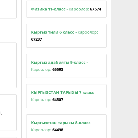
Физика 11-класс
- Кароолор:
67574
Кыргыз тили 6 класс
- Кароолор:
67237
Кыргыз адабияты 9-класс
-
Кароолор:
65593
КЫРГЫЗСТАН ТАРЫХЫ 7 класс
-
Кароолор:
64507
ң
Кыргызстан тарыхы 8-класс
-
Кароолор:
64498