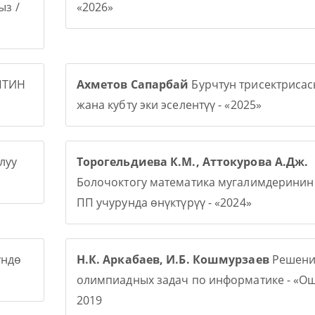
з /
«2026»
ПТИН
Ахметов Сапарбай
Бурчтун трисектриса
жана кубту эки эселентүү - «2025»
луу
Торогельдиева К.М., Аттокурова А.Дж.
Болочоктогу математика мугалимдерини
ПП учурунда өнүктүрүү - «2024»
үндө
Н.К. Аркабаев, И.Б. Кошмурзаев
Решени
олимпиадных задач по информатике - «О
2019