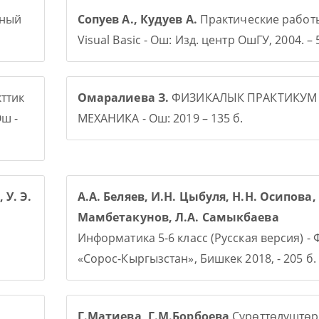
рный
Сопуев А., Кудуев А.
Практические работ
Visual Basic - Ош: Изд. центр ОшГУ, 2004. – 5
ттик
Омаралиева З.
ФИЗИКАЛЫК ПРАКТИКУМ
ш -
МЕХАНИКА - Ош: 2019 – 135 б.
 У. Э.
А.А. Беляев, И.Н. Цыбуля, Н.Н. Осипова, 
Мамбетакунов, Л.А. Самыкбаева
Информатика 5-6 класс (Русская версия) -
«Сорос-Кыргызстан», Бишкек 2018, - 205 б.
Г.Матиева, Г.М.Борбоева
Сүрөттөлүштөр