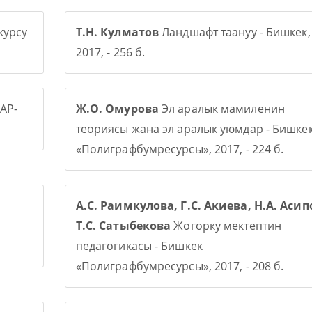
курсу
Т.Н. Кулматов
Ландшафт таануу - Бишкек,
2017, - 256 б.
АР-
Ж.О. Омурова
Эл аралык мамиленин
теориясы жана эл аралык уюмдар - Бишке
«Полиграфбумресурсы», 2017, - 224 б.
А.С. Раимкулова, Г.С. Акиева, Н.А. Асип
Т.С. Сатыбекова
Жогорку мектептин
педагогикасы - Бишкек
«Полиграфбумресурсы», 2017, - 208 б.