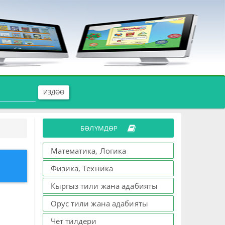
ИЗДӨӨ
БӨЛҮМДӨР
Математика, Логика
Физика, Техника
Кыргыз тили жана адабияты
Орус тили жана адабияты
Чет тилдери