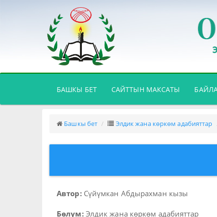
(CURRENT)
БАШКЫ БЕТ
САЙТТЫН МАКСАТЫ
БАЙЛ
Башкы бет
Элдик жана көркөм адабияттар
Автор:
Сүйүмкан Абдырахман кызы
Бөлүм:
Элдик жана көркөм адабияттар