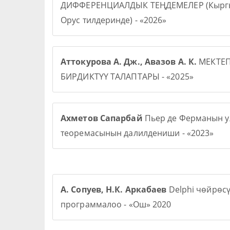
ДИФФЕРЕНЦИАЛДЫК ТЕҢДЕМЕЛЕР (Кыргы
Орус тилдеринде) - «2026»
Аттокурова А. Дж., Авазов А. К.
МЕКТЕ
БИРДИКТҮҮ ТАЛАПТАРЫ - «2025»
Ахметов Сапарбай
Пьер де Ферманын у
теоремасынын далилдениши - «2023»
А. Сопуев, Н.К. Аркабаев
Delphi чөйрөс
программалоо - «Ош» 2020