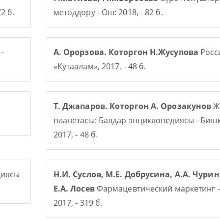
2 б.
методдору - Ош: 2018, - 82 б.
-
А. Орорзова. Которгон Н.Жусупова
Росси
«Кутаалам», 2017, - 48 б.
Т. Джапаров. Которгон А. Орозакунов
Ж
планетасы: Балдар энциклопедиясы - Бишк
2017, - 48 б.
диясы
Н.И. Суслов, М.Е. Добрусина, А.А. Чурин
Е.А. Лосев
Фармацевтический маркетинг -
2017, - 319 б.