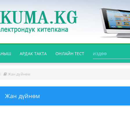
АНЫШ
АРДАК ТАКТА
ОНЛАЙН ТЕСТ
Жан дүйнөм
Жан дүйнөм