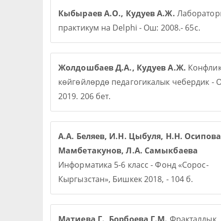
Кыбыраев А.О., Кудуев А.Ж.
Лаборато
практикум на Delphi - Ош: 2008.- 65с.
Жолдошбаев Д.А., Кудуев А.Ж.
Конфлик
көйгөйлөрдө педагогикалык чебердик - О
2019. 206 бет.
А.А. Беляев, И.Н. Цыбуля, Н.Н. Осипова,
Мамбетакунов, Л.А. Самыкбаева
Информатика 5-6 класс - Фонд «Сорос-
Кыргызстан», Бишкек 2018, - 104 б.
Матиева Г., Борбоева Г.М.
Фракталдык