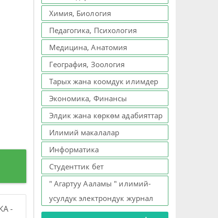
Химия, Биология
Педагогика, Психология
Медицина, Анатомия
География, Зоология
Тарых жана коомдук илимдер
Экономика, Финансы
Элдик жана көркөм адабияттар
Илимий макалалар
Информатика
Студенттик бет
" Агартуу Ааламы " илимий-
усулдук электрондук журнал
А -