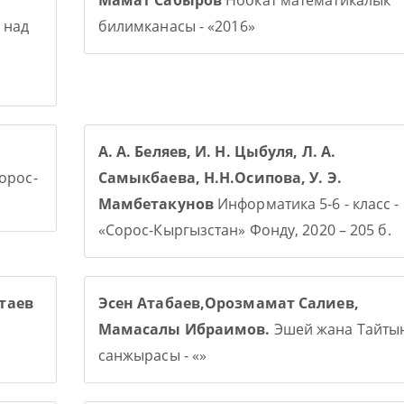
Мамат Сабыров
Ноокат математикалык
 над
билимканасы - «2016»
А. А. Беляев, И. Н. Цыбуля, Л. А.
Сорос-
Самыкбаева, Н.Н.Осипова, У. Э.
Мамбетакунов
Информатика 5-6 - класс -
«Сорос-Кыргызстан» Фонду, 2020 – 205 б.
таев
Эсен Атабаев,Орозмамат Салиев,
Мамасалы Ибраимов.
Эшей жана Тайты
санжырасы - «»