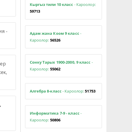
Кыргыз тили 10 класс
- Кароолор:
59713
я -
Адам жана Коом 9 класс
-
Кароолор:
56526
Сонку Тарых 1900-2000, 9 класс
-
ер
Кароолор:
55062
ек,
Алгебра 8-класс
- Кароолор:
51753
,
Информатика 7-9 - класс
-
Кароолор:
50806