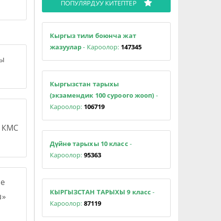
ПОПУЛЯРДУУ КИТЕПТЕР
Кыргыз тили боюнча жат
жазуулар
- Кароолор:
147345
сы
Кыргызстан тарыхы
(экзамендик 100 суроого жооп)
-
Кароолор:
106719
н КМС
Дүйнө тарыхы 10 класс
-
Кароолор:
95363
е
КЫРГЫЗСТАН ТАРЫХЫ 9 класс
-
ш»
Кароолор:
87119