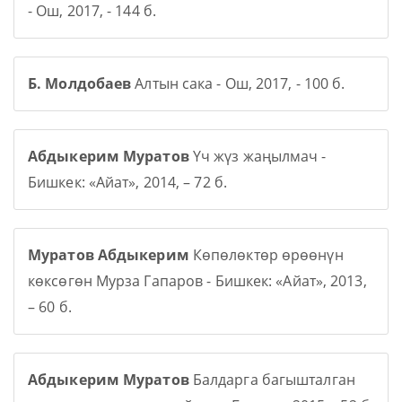
- Ош, 2017, - 144 б.
Б. Молдобаев
Алтын сака - Ош, 2017, - 100 б.
Абдыкерим Муратов
Үч жүз жаңылмач -
Бишкек: «Айат», 2014, – 72 б.
Муратов Абдыкерим
Көпөлөктөр өрөөнүн
көксөгөн Мурза Гапаров - Бишкек: «Айат», 2013,
– 60 б.
Абдыкерим Муратов
Балдарга багышталган