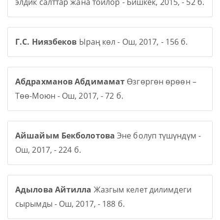
элдик салттар жана тойлор - Бишкек, 2015, - 52 б.
Г.С. Ниязбеков
Ыраң көл - Ош, 2017, - 156 б.
Абдрахманов Абдимамат
Өзгөргөн өрөөн –
Төө-Моюн - Ош, 2017, - 72 б.
Айшайым Бекболотова
Эне болуп түшүндүм -
Ош, 2017, - 224 б.
Адылова Айтилла
Жазгым келет дилимдеги
сырымды - Ош, 2017, - 188 б.