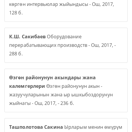
көргөн интервьюлар жыйындысы - Ош, 2017,
128 б.
К.Ш. Сакибаев
Оборудование
перерабатывающих производств - Ош, 2017, -
288 б.
Өзгөн районунун акындары жана
калемгерлери
Өзгөн районунун акын -
жазуучуларынын жана ыр ышкыбоздорунун
жыйнагы - Ош, 2017, - 236 б.
Ташполотова Сакина
Ырларым менин өмүрүм