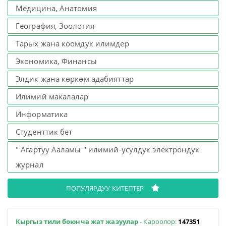
Медицина, Анатомия
География, Зоология
Тарых жана коомдук илимдер
Экономика, Финансы
Элдик жана көркөм адабияттар
Илимий макалалар
Информатика
Студенттик бет
" Агартуу Ааламы " илимий-усулдук электрондук
журнал
ПОПУЛЯРДУУ КИТЕПТЕР
Кыргыз тили боюнча жат жазуулар
- Кароолор:
147351