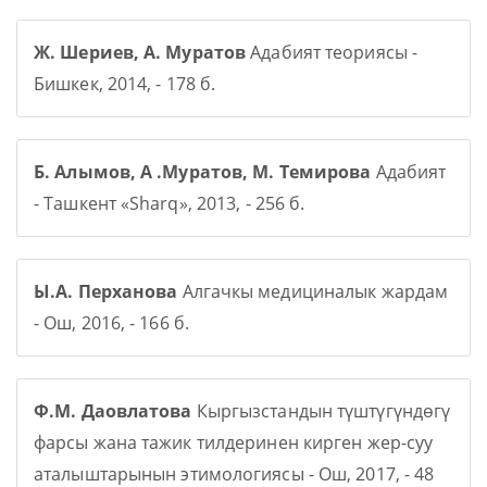
Ж. Шериев, А. Муратов
Адабият теориясы -
Бишкек, 2014, - 178 б.
Б. Алымов, А .Муратов, М. Темирова
Адабият
- Ташкент «Sharq», 2013, - 256 б.
Ы.А. Перханова
Алгачкы медициналык жардам
- Ош, 2016, - 166 б.
Ф.М. Даовлатова
Кыргызстандын түштүгүндөгү
фарсы жана тажик тилдеринен кирген жер-суу
аталыштарынын этимологиясы - Ош, 2017, - 48