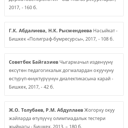
2017, - 160 б.
Г.К. Абдалиева, Н.К. Рысмендеева
Насыйкат -
Бишкек «Полиграф-бумресурсы», 2017, - 108 б.
Советбек Байгазиев
Чыгармачыл изденүүнү
өксүтөн педагогикалык догмалардан окуучуну
өстүрүп-өнүктүрүүнүн диалектикасына карай -
Бишкек, 2017, - 42 б.
Ж.О. Толубаев, Р.М. Абдуллаев
Жогорку окуу
жайларда өтүлүүчү олимпиадалык тестери
жыйнагы - Бишкек, 2013, – 180 б.