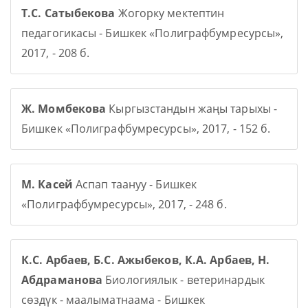
Т.С. Сатыбекова
Жогорку мектептин
педагогикасы - Бишкек «Полиграфбумресурсы»,
2017, - 208 б.
Ж. Момбекова
Кыргызстандын жаңы тарыхы -
Бишкек «Полиграфбумресурсы», 2017, - 152 б.
М. Касей
Аспап таануу - Бишкек
«Полиграфбумресурсы», 2017, - 248 б.
К.С. Арбаев, Б.С. Ажыбеков, К.А. Арбаев, Н.
Абдраманова
Биологиялык - ветеринардык
сөздүк - маалыматнаама - Бишкек