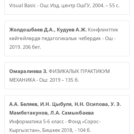
Visual Basic - Ош: Изд. центр ОшГУ, 2004. – 55 с.
Жолдошбаев Д.А., Кудуев А.Ж.
Конфликттик
көйгөйлөрдө педагогикалык чебердик - Ош -
2019. 206 бет.
Омаралиева З.
ФИЗИКАЛЫК ПРАКТИКУМ
МЕХАНИКА - Ош: 2019 – 135 б.
А.А. Беляев, И.Н. Цыбуля, Н.Н. Осипова, У. Э.
Мамбетакунов, Л.А. Самыкбаева
Информатика 5-6 класс - Фонд «Сорос-
Кыргызстан», Бишкек 2018, - 104 б.