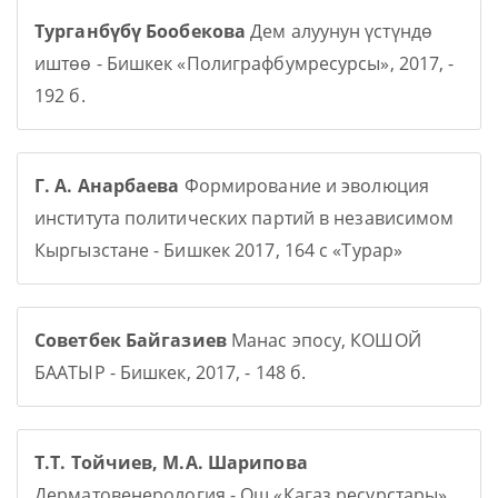
Турганбүбү Бообекова
Дем алуунун үстүндө
иштөө - Бишкек «Полиграфбумресурсы», 2017, -
192 б.
Г. А. Анарбаева
Формирование и эволюция
института политических партий в независимом
Кыргызстане - Бишкек 2017, 164 с «Турар»
Советбек Байгазиев
Манас эпосу, КОШОЙ
БААТЫР - Бишкек, 2017, - 148 б.
Т.Т. Тойчиев, М.А. Шарипова
Дерматовенерология - Ош «Кагаз ресурстары»,