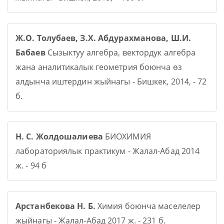
Ж.О. Толубаев, З.Х. Абдурахманова, Ш.И.
Бабаев
Сызыктуу алгебра, вектордук алгебра
жана аналитикалык геометрия боюнча өз
алдынча иштердин жыйнагы - Бишкек, 2014, - 72
б.
Н. С. Жолдошалиева
БИОХИМИЯ
лабораториялык практикум - Жалал-Абад 2014
ж. - 94 б
Арстанбекова Н. Б.
Химия боюнча маселелер
жыйнагы - Жалал-Абад 2017 ж. - 231 б.