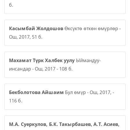
б.
Касымбай Жолдошов
Өксүктө өткөн өмүрлөр -
Ош, 2017, 51 б.
Махамат Түрк Халбек уулу
Ыймандуу-
инсандар - Ош, 2017 - 108 б.
Бекболотова Айшаим
Бул өмүр - Ош, 2017, -
116 б.
М.А. Суеркулов, Б.К. Такырбашев, А.Т. Асиев,