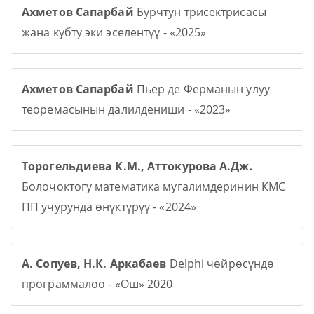
Ахметов Сапарбай
Бурчтун трисектрисасы
жана кубту эки эселентүү - «2025»
Ахметов Сапарбай
Пьер де Ферманын улуу
теоремасынын далилдениши - «2023»
Торогельдиева К.М., Аттокурова А.Дж.
Болочоктогу математика мугалимдеринин КМС
ПП учурунда өнүктүрүү - «2024»
А. Сопуев, Н.К. Аркабаев
Delphi чөйрөсүндө
программалоо - «Ош» 2020