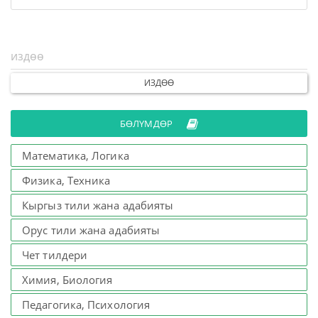
ИЗДӨӨ
БӨЛҮМДӨР
Математика, Логика
Физика, Техника
Кыргыз тили жана адабияты
Орус тили жана адабияты
Чет тилдери
Химия, Биология
Педагогика, Психология