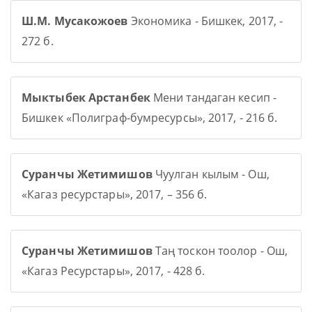
Ш.М. Мусакожоев
Экономика - Бишкек, 2017, -
272 б.
Мыктыбек Арстанбек
Мени тандаган кесип -
Бишкек «Полиграф-бумресурсы», 2017, - 216 б.
Суранчы Жетимишов
Чуулган кылым - Ош,
«Кагаз ресурстары», 2017, – 356 б.
Суранчы Жетимишов
Таң тоскон тоолор - Ош,
«Кагаз Ресурстары», 2017, - 428 б.