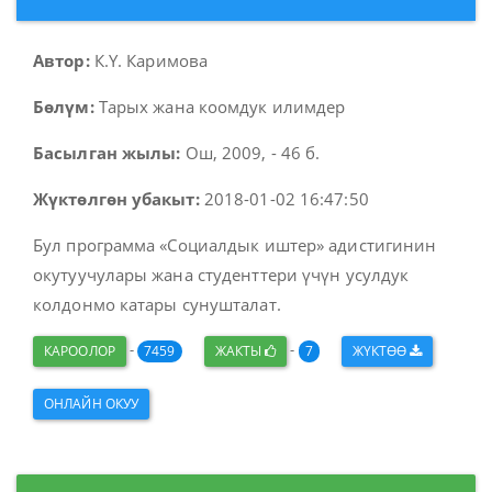
Автор:
К.Ү. Каримова
Бөлүм:
Тарых жана коомдук илимдер
Басылган жылы:
Ош, 2009, - 46 б.
Жүктөлгөн убакыт:
2018-01-02 16:47:50
Бул программа «Социалдык иштер» адистигинин
окутуучулары жана студенттери үчүн усулдук
колдонмо катары сунушталат.
-
-
КАРООЛОР
7459
ЖАКТЫ
7
ЖҮКТӨӨ
ОНЛАЙН ОКУУ