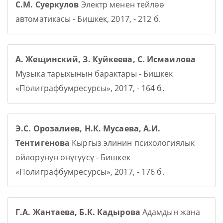
С.М. Суеркулов
Электр менен тейлөө
автоматикасы - Бишкек, 2017, - 212 б.
А. Жещинский, З. Куйкеева, С. Исмаилова
Музыка тарыхынын барактары - Бишкек
«Полиграфбумресурсы», 2017, - 164 б.
Э.С. Орозалиев, Н.К. Мусаева, А.И.
Тентигенова
Кыргыз элинин психологиялык
ойлорунун өнүгүүсү - Бишкек
«Полиграфбумресурсы», 2017, - 176 б.
Г.А. Жантаева, Б.К. Кадырова
Адамдын жана