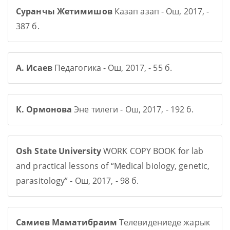
Суранчы Жетимишов
Казап азап - Ош, 2017, -
387 б.
А. Исаев
Педагогика - Ош, 2017, - 55 б.
К. Ормонова
Эне тилеги - Ош, 2017, - 192 б.
Osh State University
WORK COPY BOOK for lab
and practical lessons of “Medical biology, genetic,
parasitology” - Ош, 2017, - 98 б.
Самиев Маматибраим
Телевидениеде жарык