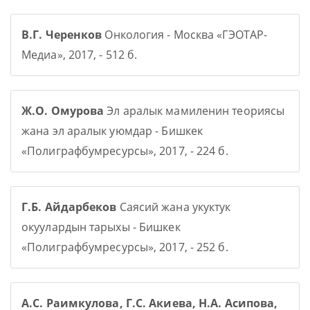
В.Г. Черенков
Онкология - Москва «ГЭОТАР-
Медиа», 2017, - 512 б.
Ж.О. Омурова
Эл аралык мамиленин теориясы
жана эл аралык уюмдар - Бишкек
«Полиграфбумресурсы», 2017, - 224 б.
Г.Б. Айдарбеков
Саясий жана укуктук
окуулардын тарыхы - Бишкек
«Полиграфбумресурсы», 2017, - 252 б.
А.С. Раимкулова, Г.С. Акиева, Н.А. Асипова,