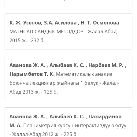
К. Ж. Усенов, З.А. Асилова , Н. Т. Осмонова
MATHCAD САНДЫК МЕТОДДОР - Жалал-Абад
2015 ж. - 232 б
Аванова Ж. А. , Алыбаев К. С. , Нарбаев М. Р. ,
Нарымбетов Т. К.
Математикалык анализ
боюнча лекциялар жыйнагы 1 бөлүк - Жалал-
Абад 2013 ж. - 125 б.
Аванова Ж. А. , Алыбаев К. С. , Пахирдинов
М. А.
Планиметрия курсун интерактивдүү окутуу
- Жалал-Абад 2012 ж. - 225 б.