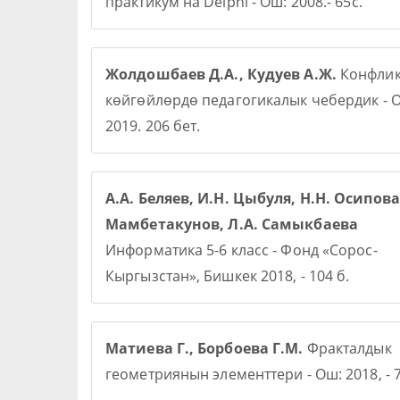
практикум на Delphi - Ош: 2008.- 65с.
Жолдошбаев Д.А., Кудуев А.Ж.
Конфлик
көйгөйлөрдө педагогикалык чебердик - О
2019. 206 бет.
А.А. Беляев, И.Н. Цыбуля, Н.Н. Осипова,
Мамбетакунов, Л.А. Самыкбаева
Информатика 5-6 класс - Фонд «Сорос-
Кыргызстан», Бишкек 2018, - 104 б.
Матиева Г., Борбоева Г.М.
Фракталдык
геометриянын элементтери - Ош: 2018, - 7