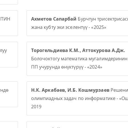
ПТИН
Ахметов Сапарбай
Бурчтун трисектриса
жана кубту эки эселентүү - «2025»
луу
Торогельдиева К.М., Аттокурова А.Дж.
Болочоктогу математика мугалимдерини
ПП учурунда өнүктүрүү - «2024»
үндө
Н.К. Аркабаев, И.Б. Кошмурзаев
Решени
олимпиадных задач по информатике - «О
2019