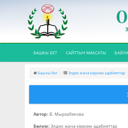
(CURRENT)
БАШКЫ БЕТ
САЙТТЫН МАКСАТЫ
БАЙЛ
Башкы бет
Элдик жана көркөм адабияттар
Автор:
В. Мырзабекова
Бөлүм:
Элдик жана көркөм адабияттар