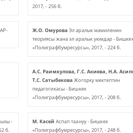
2017, - 256 б.
АР-
Ж.О. Омурова
Эл аралык мамиленин
теориясы жана эл аралык уюмдар - Бишке
«Полиграфбумресурсы», 2017, - 224 б.
А.С. Раимкулова, Г.С. Акиева, Н.А. Асип
Т.С. Сатыбекова
Жогорку мектептин
педагогикасы - Бишкек
«Полиграфбумресурсы», 2017, - 208 б.
ыхы -
М. Касей
Аспап таануу - Бишкек
2 б.
«Полиграфбумресурсы», 2017, - 248 б.