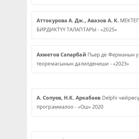
Аттокурова А. Дж., Авазов А. К.
МЕКТЕ
БИРДИКТҮҮ ТАЛАПТАРЫ - «2025»
Ахметов Сапарбай
Пьер де Ферманын у
теоремасынын далилдениши - «2023»
А. Сопуев, Н.К. Аркабаев
Delphi чөйрөс
программалоо - «Ош» 2020