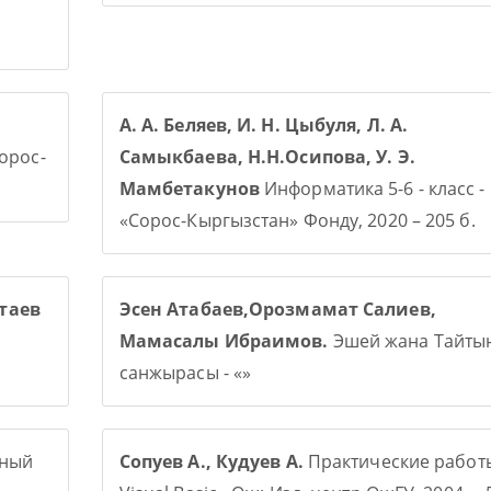
А. А. Беляев, И. Н. Цыбуля, Л. А.
Сорос-
Самыкбаева, Н.Н.Осипова, У. Э.
Мамбетакунов
Информатика 5-6 - класс -
«Сорос-Кыргызстан» Фонду, 2020 – 205 б.
таев
Эсен Атабаев,Орозмамат Салиев,
Мамасалы Ибраимов.
Эшей жана Тайты
санжырасы - «»
рный
Сопуев А., Кудуев А.
Практические работ