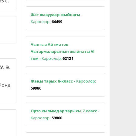
5 с.
Жат жазуулар жыйнагы
-
Кароолор:
64499
Чынгыз Айтматов
Чыгармаларынын жыйнагы VI
том
- Кароолор:
62121
У. Э.
Жаңы тарых 8-класс
- Кароолор:
 Фонд
59986
Орто кылымдар тарыхы 7 класс
-
Кароолор:
59860