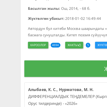
Басылган жылы:
Ош, 2014, - 68 б.
Жүктөлгөн убакыт:
2018-01-02 16:49:44
Автордун бул китеби Москва шаарындагы «
басмага сунушталды. Китеп поэзия сүйүүчү
-
-
КАРООЛОР
4694
ЖАКТЫ
5
ЖҮКТ
Алыбаев, К. С., Нурматова, М. Н.
ДИФФЕРЕНЦИАЛДЫК ТЕҢДЕМЕЛЕР (Кыргы
Орус тилдеринде) - «2026»