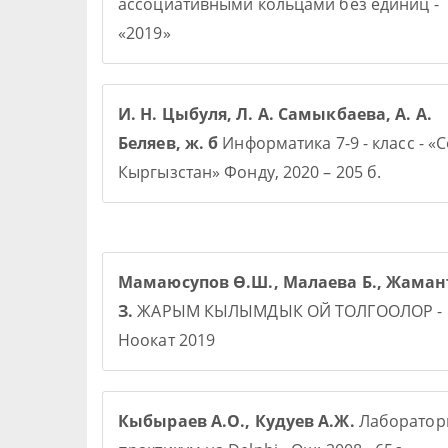
ассоциативными кольцами без единиц -
«2019»
И. Н. Цыбуля, Л. А. Самыкбаева, А. А.
Беляев, ж. б
Информатика 7-9 - класс - «
Кыргызстан» Фонду, 2020 – 205 б.
Мамаюсупов Ө.Ш., Малаева Б., Жаман
З.
ЖАРЫМ КЫЛЫМДЫК ОЙ ТОЛГООЛОР -
Ноокат 2019
Кыбыраев А.О., Кудуев А.Ж.
Лаборато