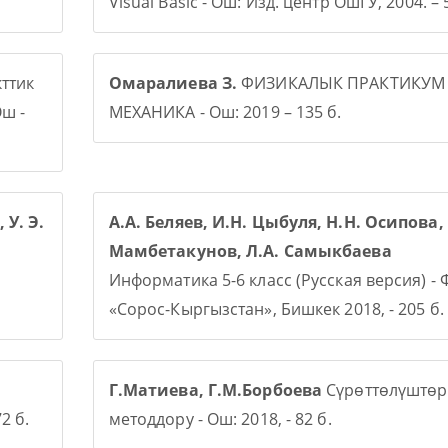
Visual Basic - Ош: Изд. центр ОшГУ, 2004. – 5
ттик
Омаралиева З.
ФИЗИКАЛЫК ПРАКТИКУМ
ш -
МЕХАНИКА - Ош: 2019 – 135 б.
 У. Э.
А.А. Беляев, И.Н. Цыбуля, Н.Н. Осипова, 
Мамбетакунов, Л.А. Самыкбаева
Информатика 5-6 класс (Русская версия) -
«Сорос-Кыргызстан», Бишкек 2018, - 205 б.
Г.Матиева, Г.М.Борбоева
Сүрөттөлүштөр
2 б.
методдору - Ош: 2018, - 82 б.