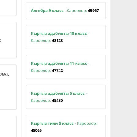
Алгебра 9 класс
- Кароолор:
49967
Кыргыз адабияты 10 класс
-
к
Кароолор:
48128
Кыргыз адабияты 11-класс
-
Кароолор:
47742
ова,
Кыргыз адабияты 5 класс
-
Кароолор:
45480
Кыргыз тили 5 класс
- Кароолор:
45065