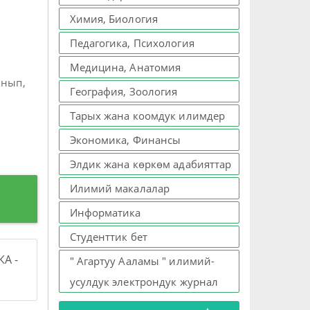
Химия, Биология
Педагогика, Психология
Медицина, Анатомия
ынып,
География, Зоология
Тарых жана коомдук илимдер
Экономика, Финансы
Элдик жана көркөм адабияттар
Илимий макалалар
Информатика
Студенттик бет
А -
" Агартуу Ааламы " илимий-
усулдук электрондук журнал