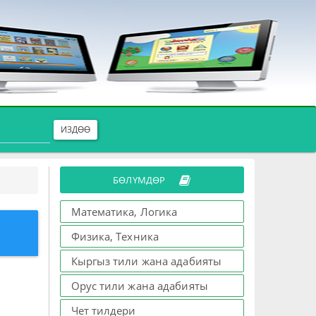
ИЗДӨӨ
БӨЛҮМДӨР
Математика, Логика
Физика, Техника
Кыргыз тили жана адабияты
Орус тили жана адабияты
Чет тилдери