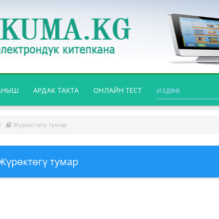
АНЫШ
АРДАК ТАКТА
ОНЛАЙН ТЕСТ
Жүрөктөгү тумар
Жүрөктөгү тумар