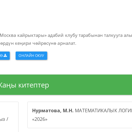
Москва кайрыктары» адабий клубу тарабынан талкууга ал
лөрдүн кеңири чөйрөсүнө арналат.
ӨӨ
ОНЛАЙН ОКУУ
Жаңы китептер
Нурматова, М.Н.
МАТЕМАТИКАЛЫК ЛОГИК
з /
«2026»