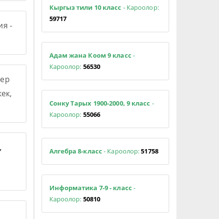
Кыргыз тили 10 класс
- Кароолор:
59717
я -
Адам жана Коом 9 класс
-
Кароолор:
56530
ер
ек,
Сонку Тарых 1900-2000, 9 класс
-
Кароолор:
55066
,
Алгебра 8-класс
- Кароолор:
51758
Информатика 7-9 - класс
-
Кароолор:
50810