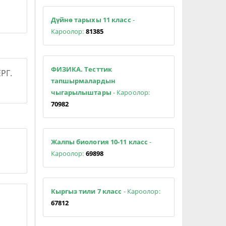
Дүйнө тарыхы 11 класс
-
Кароолор:
81385
ФИЗИКА. Тесттик
РГ.
тапшырмалардын
чыгарылыштары
- Кароолор:
70982
Жалпы биология 10-11 класс
-
Кароолор:
69898
Кыргыз тили 7 класс
- Кароолор:
67812