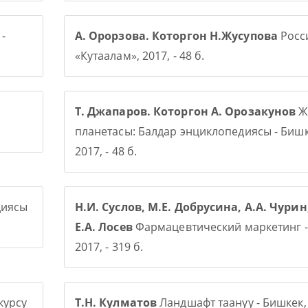
-
А. Орорзова. Которгон Н.Жусупова
Росси
«Кутаалам», 2017, - 48 б.
Т. Джапаров. Которгон А. Орозакунов
Ж
планетасы: Балдар энциклопедиясы - Бишк
2017, - 48 б.
диясы
Н.И. Суслов, М.Е. Добрусина, А.А. Чурин
Е.А. Лосев
Фармацевтический маркетинг -
2017, - 319 б.
курсу
Т.Н. Кулматов
Ландшафт таануу - Бишкек,