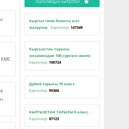
ПОПУЛЯРДУУ КИТЕПТЕР
сы
Кыргыз тили боюнча жат
жазуулар
- Кароолор:
147349
Кыргызстан тарыхы
(экзамендик 100 суроого жооп)
-
н КМС
Кароолор:
106724
Дүйнө тарыхы 10 класс
-
е
Кароолор:
95366
ш»
КЫРГЫЗСТАН ТАРЫХЫ 9 класс
-
Кароолор:
87123