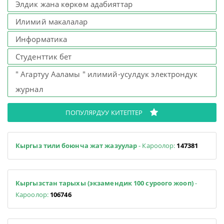
Элдик жана көркөм адабияттар
Илимий макалалар
Информатика
Студенттик бет
" Агартуу Ааламы " илимий-усулдук электрондук
журнал
ПОПУЛЯРДУУ КИТЕПТЕР
Кыргыз тили боюнча жат жазуулар
- Кароолор:
147381
Кыргызстан тарыхы (экзамендик 100 суроого жооп)
-
Кароолор:
106746