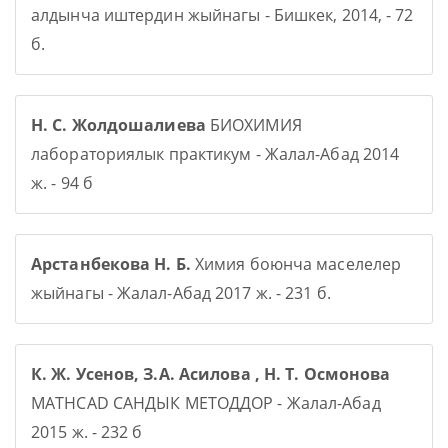
алдынча иштердин жыйнагы - Бишкек, 2014, - 72
б.
Н. С. Жолдошалиева
БИОХИМИЯ
лабораториялык практикум - Жалал-Абад 2014
ж. - 94 б
Арстанбекова Н. Б.
Химия боюнча маселелер
жыйнагы - Жалал-Абад 2017 ж. - 231 б.
К. Ж. Усенов, З.А. Асилова , Н. Т. Осмонова
MATHCAD САНДЫК МЕТОДДОР - Жалал-Абад
2015 ж. - 232 б