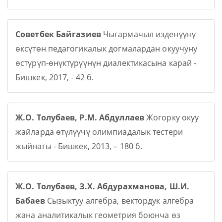
Советбек Байгазиев
Чыгармачыл изденүүнү
өксүтөн педагогикалык догмалардан окуучуну
өстүрүп-өнүктүрүүнүн диалектикасына карай -
Бишкек, 2017, - 42 б.
Ж.О. Толубаев, Р.М. Абдуллаев
Жогорку окуу
жайларда өтүлүүчү олимпиадалык тестери
жыйнагы - Бишкек, 2013, – 180 б.
Ж.О. Толубаев, З.Х. Абдурахманова, Ш.И.
Бабаев
Сызыктуу алгебра, вектордук алгебра
жана аналитикалык геометрия боюнча өз