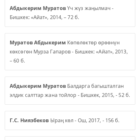
Абдыкерим Муратов
Үч жүз жаңылмач -
Бишкек: «Айат», 2014, – 72 б.
Муратов Абдыкерим
Көпөлөктөр өрөөнүн
көксөгөн Мурза Гапаров - Бишкек: «Айат», 2013,
– 60 б.
Абдыкерим Муратов
Балдарга багышталган
элдик салттар жана тойлор - Бишкек, 2015, - 52 б.
Г.С. Ниязбеков
Ыраң көл - Ош, 2017, - 156 б.