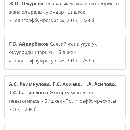
Ж.О. Омурова
Эл аралык мамиленин теориясы
жана эл аралык уюмдар - Бишкек
«Полиграфбумресурсы», 2017, - 224 б.
Г.Б. Айдарбеков
Саясий жана укуктук
окуулардын тарыхы - Бишкек
«Полиграфбумресурсы», 2017, - 252 б.
А.С. Раимкулова, Г.С. Акиева, Н.А. Асипова,
Т.С. Сатыбекова
Жогорку мектептин
педагогикасы - Бишкек «Полиграфбумресурсы»,
2017, - 208 б.