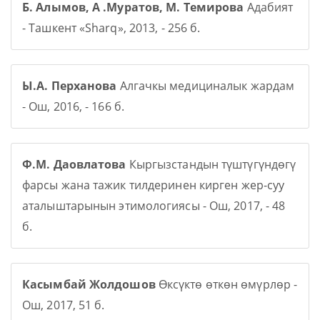
Б. Алымов, А .Муратов, М. Темирова
Адабият
- Ташкент «Sharq», 2013, - 256 б.
Ы.А. Перханова
Алгачкы медициналык жардам
- Ош, 2016, - 166 б.
Ф.М. Даовлатова
Кыргызстандын түштүгүндөгү
фарсы жана тажик тилдеринен кирген жер-суу
аталыштарынын этимологиясы - Ош, 2017, - 48
б.
Касымбай Жолдошов
Өксүктө өткөн өмүрлөр -
Ош, 2017, 51 б.