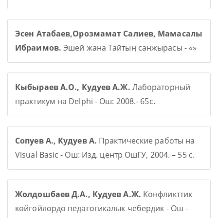
Эсен Атабаев,Орозмамат Салиев, Мамасалы
Ибраимов.
Эшей жана Тайтың санжырасы - «»
Кыбыраев А.О., Кудуев А.Ж.
Лабораторный
практикум на Delphi - Ош: 2008.- 65с.
Сопуев А., Кудуев А.
Практические работы на
Visual Basic - Ош: Изд. центр ОшГУ, 2004. – 55 с.
Жолдошбаев Д.А., Кудуев А.Ж.
Конфликттик
көйгөйлөрдө педагогикалык чебердик - Ош -