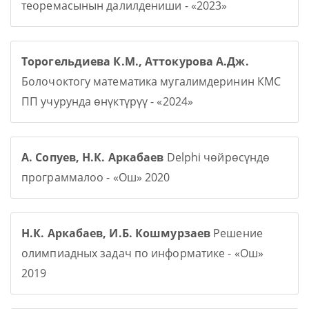
теоремасынын далилдениши - «2023»
Торогельдиева К.М., Аттокурова А.Дж.
Болочоктогу математика мугалимдеринин КМС
ПП учурунда өнүктүрүү - «2024»
А. Сопуев, Н.К. Аркабаев
Delphi чөйрөсүндө
программалоо - «Ош» 2020
Н.К. Аркабаев, И.Б. Кошмурзаев
Решение
олимпиадных задач по информатике - «Ош»
2019