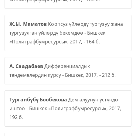
Ж.Ы. Маматов
Коопсуз үйлөрдү тургузуу жана
тургузулган үйлөрдү бекемдөө - Бишкек
«Полиграфбумресурсы», 2017, - 164 б.
А. Саадабаев
Дифференциалдык
тендемелердин курсу - Бишкек, 2017, - 212 б.
Турганбүбү Бообекова
Дем алуунун үстүндө
иштөө - Бишкек «Полиграфбумресурсы», 2017, -
192 б.