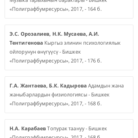
Музыка тарыхынын барактары - Бишкек
«Полиграфбумресурсы», 2017, - 164 б.
Э.С. Орозалиев, Н.К. Мусаева, А.И.
Тентигенова
Кыргыз элинин психологиялык
ойлорунун өнүгүүсү - Бишкек
«Полиграфбумресурсы», 2017, - 176 б.
Г.А. Жантаева, Б.К. Кадырова
Адамдын жана
жаныбарлардын физиологиясы - Бишкек
«Полиграфбумресурсы», 2017, - 168 б.
Н.А. Карабаев
Топурак таануу - Бишкек
«Полиграфбумресурсы», 2017, - 168 б.