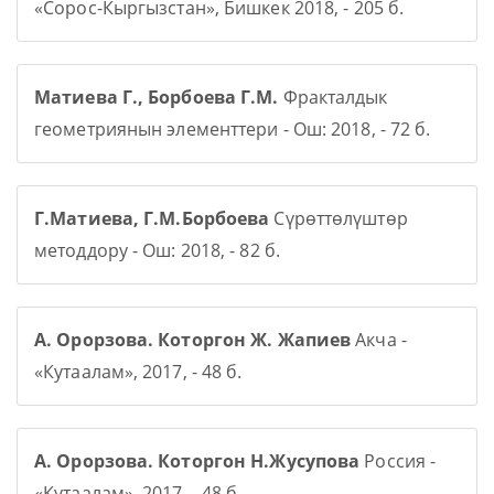
«Сорос-Кыргызстан», Бишкек 2018, - 205 б.
Матиева Г., Борбоева Г.М.
Фракталдык
геометриянын элементтери - Ош: 2018, - 72 б.
Г.Матиева, Г.М.Борбоева
Сүрөттөлүштөр
методдору - Ош: 2018, - 82 б.
А. Орорзова. Которгон Ж. Жапиев
Акча -
«Кутаалам», 2017, - 48 б.
А. Орорзова. Которгон Н.Жусупова
Россия -
«Кутаалам», 2017, - 48 б.