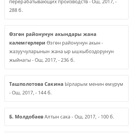
перерабатывающих производств - Ош, 2017, -
288 б.
Өзгөн районунун акындары жана
калемгерлери
Өзгөн районунун акын -
жазуучуларынын жана ыр ышкыбоздорунун
жыйнагы - Ош, 2017, - 236 б.
Ташполотова Сакина
Ырларым менин өмүрүм
- Ош, 2017, - 144 б.
Б. Молдобаев
Алтын сака - Ош, 2017, - 100 б.