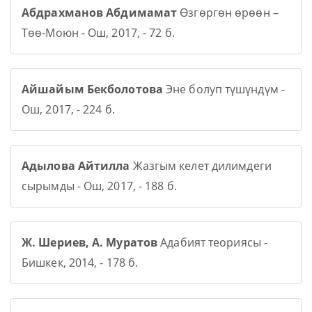
Абдрахманов Абдимамат
Өзгөргөн өрөөн –
Төө-Моюн - Ош, 2017, - 72 б.
Айшайым Бекболотова
Эне болуп түшүндүм -
Ош, 2017, - 224 б.
Адылова Айтилла
Жазгым келет дилимдеги
сырымды - Ош, 2017, - 188 б.
Ж. Шериев, А. Муратов
Адабият теориясы -
Бишкек, 2014, - 178 б.