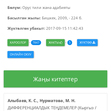
Бөлүм:
Орус тили жана адабияты
Басылган жылы:
Бишкек, 2009, - 224 б.
Жүктөлгөн убакыт:
2017-09-15 11:42:43
-
-
КАРООЛОР
7847
ЖАКТЫ
5
ЖҮКТӨӨ
ОНЛАЙН ОКУУ
Жаңы китептер
Алыбаев, К. С., Нурматова, М. Н.
ДИФФЕРЕНЦИАЛДЫК ТЕҢДЕМЕЛЕР (Кыргыз /