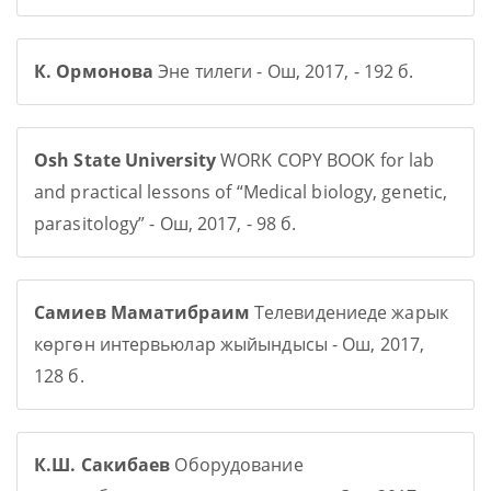
К. Ормонова
Эне тилеги - Ош, 2017, - 192 б.
Osh State University
WORK COPY BOOK for lab
and practical lessons of “Medical biology, genetic,
parasitology” - Ош, 2017, - 98 б.
Самиев Маматибраим
Телевидениеде жарык
көргөн интервьюлар жыйындысы - Ош, 2017,
128 б.
К.Ш. Сакибаев
Оборудование