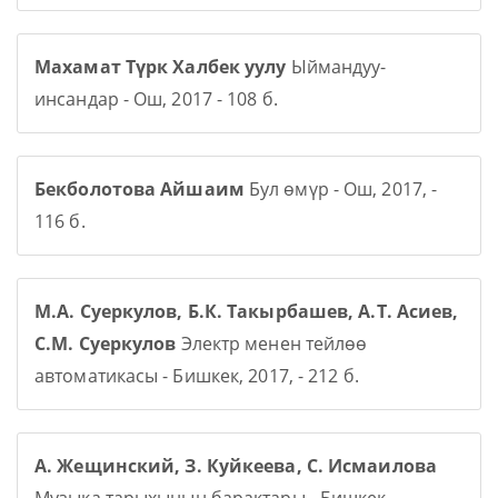
Махамат Түрк Халбек уулу
Ыймандуу-
инсандар - Ош, 2017 - 108 б.
Бекболотова Айшаим
Бул өмүр - Ош, 2017, -
116 б.
М.А. Суеркулов, Б.К. Такырбашев, А.Т. Асиев,
С.М. Суеркулов
Электр менен тейлөө
автоматикасы - Бишкек, 2017, - 212 б.
А. Жещинский, З. Куйкеева, С. Исмаилова