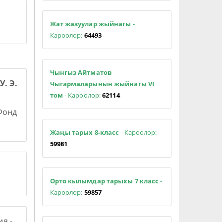
Жат жазуулар жыйнагы
-
Кароолор:
64493
Чынгыз Айтматов
У. Э.
Чыгармаларынын жыйнагы VI
том
- Кароолор:
62114
 Фонд
Жаңы тарых 8-класс
- Кароолор:
59981
Орто кылымдар тарыхы 7 класс
-
Кароолор:
59857
я -