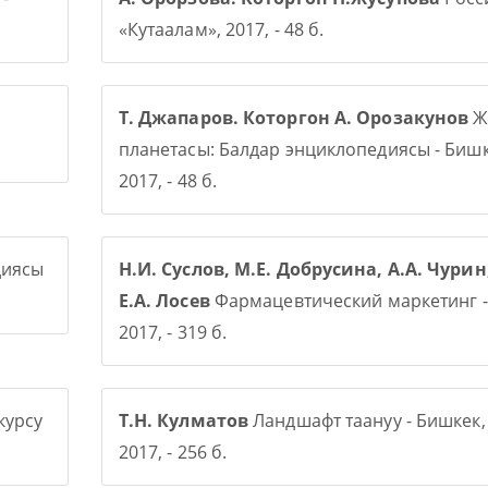
«Кутаалам», 2017, - 48 б.
Т. Джапаров. Которгон А. Орозакунов
Ж
планетасы: Балдар энциклопедиясы - Бишк
2017, - 48 б.
диясы
Н.И. Суслов, М.Е. Добрусина, А.А. Чурин
Е.А. Лосев
Фармацевтический маркетинг -
2017, - 319 б.
курсу
Т.Н. Кулматов
Ландшафт таануу - Бишкек,
2017, - 256 б.