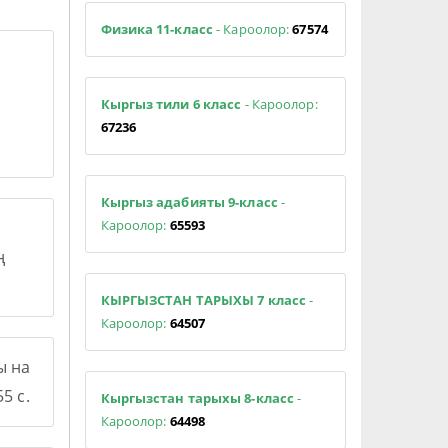
Физика 11-класс
- Кароолор:
67574
Кыргыз тили 6 класс
- Кароолор:
67236
Кыргыз адабияты 9-класс
-
Кароолор:
65593
ң
КЫРГЫЗСТАН ТАРЫХЫ 7 класс
-
Кароолор:
64507
ы на
5 с.
Кыргызстан тарыхы 8-класс
-
Кароолор:
64498