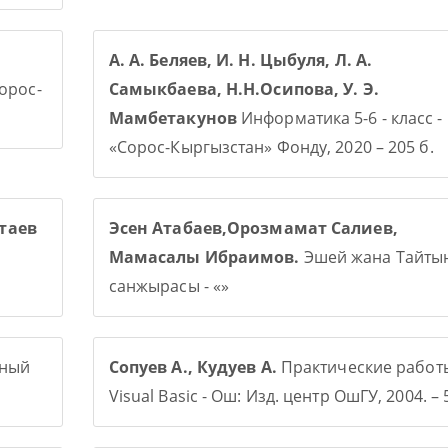
А. А. Беляев, И. Н. Цыбуля, Л. А.
Сорос-
Самыкбаева, Н.Н.Осипова, У. Э.
Мамбетакунов
Информатика 5-6 - класс -
«Сорос-Кыргызстан» Фонду, 2020 – 205 б.
таев
Эсен Атабаев,Орозмамат Салиев,
Мамасалы Ибраимов.
Эшей жана Тайты
санжырасы - «»
рный
Сопуев А., Кудуев А.
Практические работ
Visual Basic - Ош: Изд. центр ОшГУ, 2004. – 5