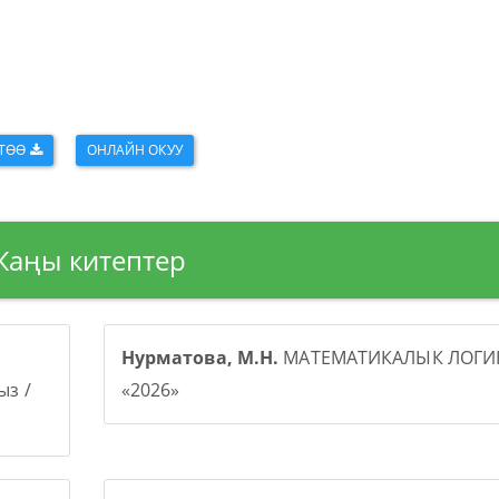
КТӨӨ
ОНЛАЙН ОКУУ
Жаңы китептер
Нурматова, М.Н.
МАТЕМАТИКАЛЫК ЛОГИК
з /
«2026»