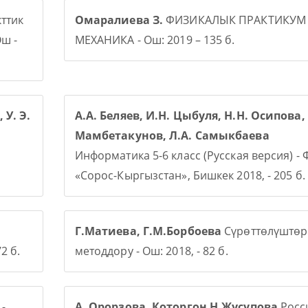
ттик
Омаралиева З.
ФИЗИКАЛЫК ПРАКТИКУМ
ш -
МЕХАНИКА - Ош: 2019 – 135 б.
 У. Э.
А.А. Беляев, И.Н. Цыбуля, Н.Н. Осипова, 
Мамбетакунов, Л.А. Самыкбаева
Информатика 5-6 класс (Русская версия) -
«Сорос-Кыргызстан», Бишкек 2018, - 205 б.
Г.Матиева, Г.М.Борбоева
Сүрөттөлүштөр
2 б.
методдору - Ош: 2018, - 82 б.
-
А. Орорзова. Которгон Н.Жусупова
Росси