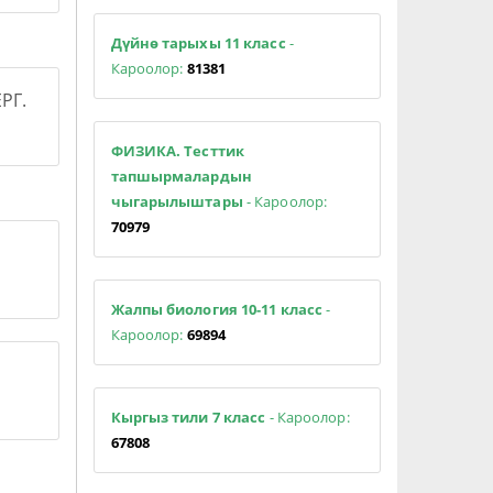
Дүйнө тарыхы 11 класс
-
Кароолор:
81381
РГ.
ФИЗИКА. Тесттик
тапшырмалардын
чыгарылыштары
- Кароолор:
70979
Жалпы биология 10-11 класс
-
Кароолор:
69894
Кыргыз тили 7 класс
- Кароолор:
67808