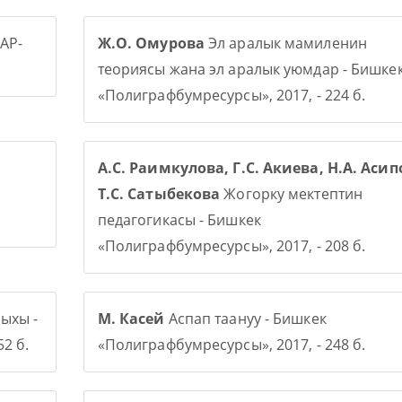
АР-
Ж.О. Омурова
Эл аралык мамиленин
теориясы жана эл аралык уюмдар - Бишке
«Полиграфбумресурсы», 2017, - 224 б.
А.С. Раимкулова, Г.С. Акиева, Н.А. Асип
Т.С. Сатыбекова
Жогорку мектептин
педагогикасы - Бишкек
«Полиграфбумресурсы», 2017, - 208 б.
ыхы -
М. Касей
Аспап таануу - Бишкек
2 б.
«Полиграфбумресурсы», 2017, - 248 б.