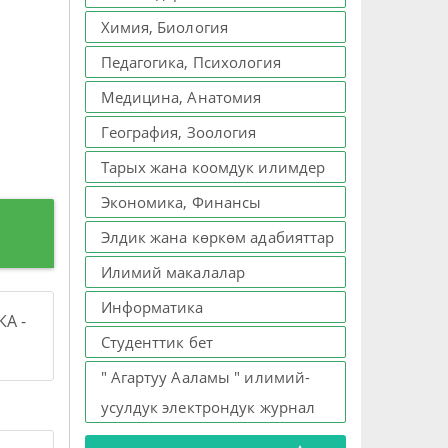
Химия, Биология
Педагогика, Психология
Медицина, Анатомия
География, Зоология
Тарых жана коомдук илимдер
Экономика, Финансы
Элдик жана көркөм адабияттар
Илимий макалалар
Информатика
А -
Студенттик бет
" Агартуу Ааламы " илимий-
усулдук электрондук журнал