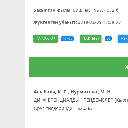
Басылган жылы:
Бишкек, 1998, - 572 б.
Жүктөлгөн убакыт:
2018-02-09 17:58:53
-
-
КАРООЛОР
10705
ЖАКТЫ
50
ЖҮ
Алыбаев, К. С., Нурматова, М. Н.
ДИФФЕРЕНЦИАЛДЫК ТЕҢДЕМЕЛЕР (Кыргы
Орус тилдеринде) - «2026»