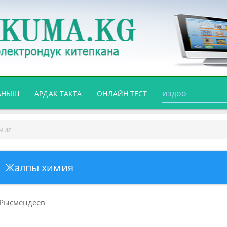
АНЫШ
АРДАК ТАКТА
ОНЛАЙН ТЕСТ
мия
Жалпы химия
. Рысмендеев