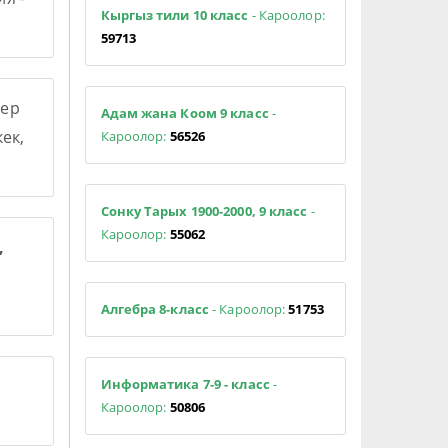
Кыргыз тили 10 класс
- Кароолор:
59713
ер
Адам жана Коом 9 класс
-
ек,
Кароолор:
56526
Сонку Тарых 1900-2000, 9 класс
-
Кароолор:
55062
,
Алгебра 8-класс
- Кароолор:
51753
Информатика 7-9 - класс
-
Кароолор:
50806