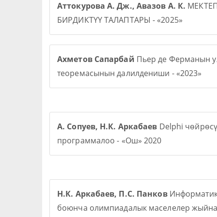
Аттокурова А. Дж., Авазов А. К.
МЕКТЕ
БИРДИКТҮҮ ТАЛАПТАРЫ - «2025»
Ахметов Сапарбай
Пьер де Ферманын у
теоремасынын далилдениши - «2023»
А. Сопуев, Н.К. Аркабаев
Delphi чөйрөс
программалоо - «Ош» 2020
Н.К. Аркабаев, П.С. Панков
Информати
боюнча олимпиадалык маселелер жыйна