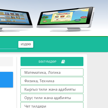
ИЗДӨӨ
БӨЛҮМДӨР
Математика, Логика
Физика, Техника
Кыргыз тили жана адабияты
Орус тили жана адабияты
Чет тилдери