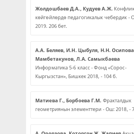
Жолдошбаев Д.А., Кудуев А.Ж.
Конфлик
көйгөйлөрдө педагогикалык чебердик - О
2019. 206 бет.
А.А. Беляев, И.Н. Цыбуля, Н.Н. Осипова,
Мамбетакунов, Л.А. Самыкбаева
Информатика 5-6 класс - Фонд «Сорос-
Кыргызстан», Бишкек 2018, - 104 б.
Матиева Г., Борбоева Г.М.
Фракталдык
геометриянын элементтери - Ош: 2018, - 7
А. Орорзова. Которгон Ж. Жапиев
Акча 