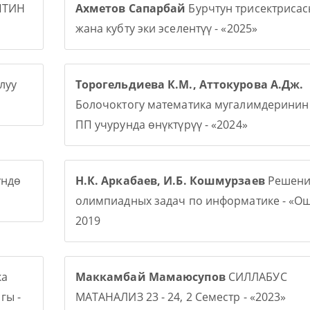
ПТИН
Ахметов Сапарбай
Бурчтун трисектриса
жана кубту эки эселентүү - «2025»
луу
Торогельдиева К.М., Аттокурова А.Дж.
Болочоктогу математика мугалимдерини
ПП учурунда өнүктүрүү - «2024»
үндө
Н.К. Аркабаев, И.Б. Кошмурзаев
Решени
олимпиадных задач по информатике - «О
2019
ка
Маккамбай Мамаюсупов
СИЛЛАБУС
гы -
МАТАНАЛИЗ 23 - 24, 2 Семестр - «2023»