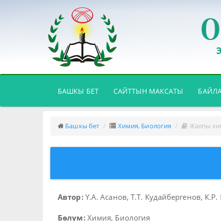
(CURRENT)
БАШКЫ БЕТ
САЙТТЫН МАКСАТЫ
БАЙЛ
Башкы бет
Химия, Биология
Жалпы хи
Автор:
Ү.А. Асанов, Т.Т. Кудайбергенов, К.Р
Бөлүм:
Химия, Биология