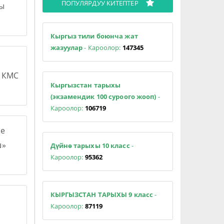
ПОПУЛЯРДУУ КИТЕПТЕР
сы
Кыргыз тили боюнча жат
жазуулар
- Кароолор:
147345
н КМС
Кыргызстан тарыхы
(экзамендик 100 суроого жооп)
-
Кароолор:
106719
е
ш»
Дүйнө тарыхы 10 класс
-
Кароолор:
95362
КЫРГЫЗСТАН ТАРЫХЫ 9 класс
-
Кароолор:
87119