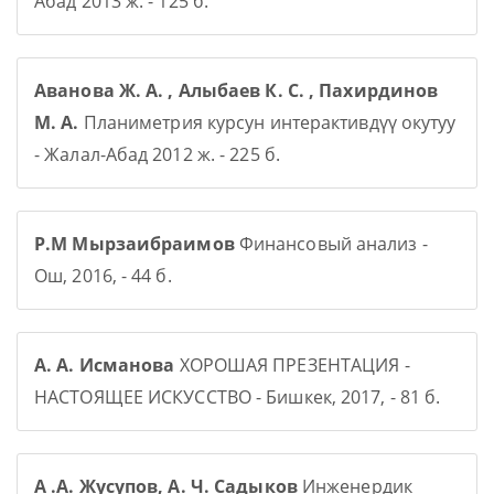
Абад 2013 ж. - 125 б.
Аванова Ж. А. , Алыбаев К. С. , Пахирдинов
М. А.
Планиметрия курсун интерактивдүү окутуу
- Жалал-Абад 2012 ж. - 225 б.
Р.М Мырзаибраимов
Финансовый анализ -
Ош, 2016, - 44 б.
А. А. Исманова
ХОРОШАЯ ПРЕЗЕНТАЦИЯ -
НАСТОЯЩЕЕ ИСКУССТВО - Бишкек, 2017, - 81 б.
А .А. Жусупов, А. Ч. Садыков
Инженердик