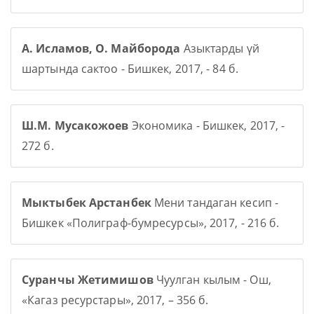
А. Исламов, О. Майборода
Азыктарды үй
шартында сактоо - Бишкек, 2017, - 84 б.
Ш.М. Мусакожоев
Экономика - Бишкек, 2017, -
272 б.
Мыктыбек Арстанбек
Мени тандаган кесип -
Бишкек «Полиграф-бумресурсы», 2017, - 216 б.
Суранчы Жетимишов
Чуулган кылым - Ош,
«Кагаз ресурстары», 2017, – 356 б.