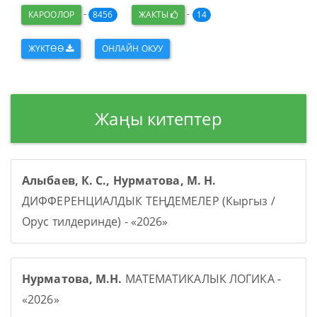
-
-
КАРООЛОР
8456
ЖАКТЫ
14
ЖҮКТӨӨ
ОНЛАЙН ОКУУ
Жаңы китептер
Алыбаев, К. С., Нурматова, М. Н.
ДИФФЕРЕНЦИАЛДЫК ТЕҢДЕМЕЛЕР (Кыргыз /
Орус тилдеринде) - «2026»
Нурматова, М.Н.
МАТЕМАТИКАЛЫК ЛОГИКА -
«2026»