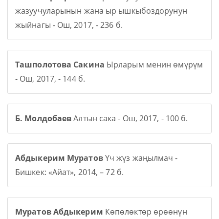
жазуучуларынын жана ыр ышкыбоздорунун
жыйнагы - Ош, 2017, - 236 б.
Ташполотова Сакина
Ырларым менин өмүрүм
- Ош, 2017, - 144 б.
Б. Молдобаев
Алтын сака - Ош, 2017, - 100 б.
Абдыкерим Муратов
Үч жүз жаңылмач -
Бишкек: «Айат», 2014, – 72 б.
Муратов Абдыкерим
Көпөлөктөр өрөөнүн