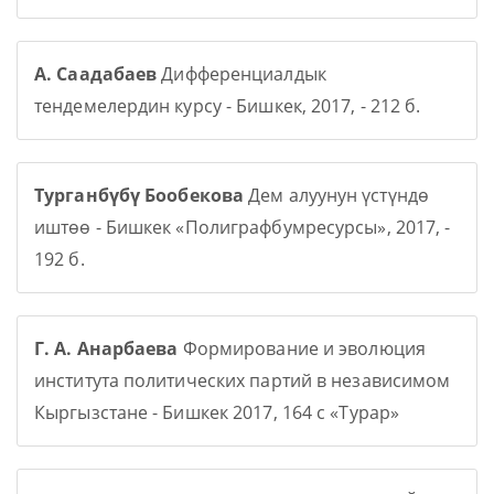
А. Саадабаев
Дифференциалдык
тендемелердин курсу - Бишкек, 2017, - 212 б.
Турганбүбү Бообекова
Дем алуунун үстүндө
иштөө - Бишкек «Полиграфбумресурсы», 2017, -
192 б.
Г. А. Анарбаева
Формирование и эволюция
института политических партий в независимом
Кыргызстане - Бишкек 2017, 164 с «Турар»