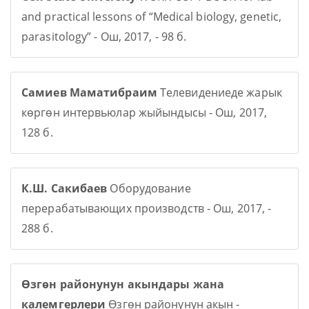
and practical lessons of “Medical biology, genetic,
parasitology” - Ош, 2017, - 98 б.
Самиев Маматибраим
Телевидениеде жарык
көргөн интервьюлар жыйындысы - Ош, 2017,
128 б.
К.Ш. Сакибаев
Оборудование
перерабатывающих производств - Ош, 2017, -
288 б.
Өзгөн районунун акындары жана
калемгерлери
Өзгөн районунун акын -