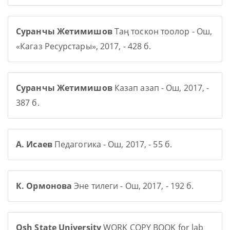
Суранчы Жетимишов
Таң тоскон тоолор - Ош,
«Кагаз Ресурстары», 2017, - 428 б.
Суранчы Жетимишов
Казап азап - Ош, 2017, -
387 б.
А. Исаев
Педагогика - Ош, 2017, - 55 б.
К. Ормонова
Эне тилеги - Ош, 2017, - 192 б.
Osh State University
WORK COPY BOOK for lab