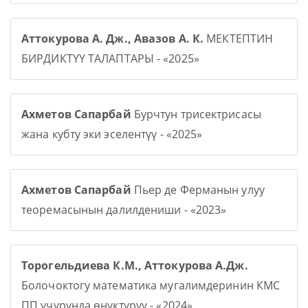
Аттокурова А. Дж., Авазов А. К.
МЕКТЕПТИН
БИРДИКТҮҮ ТАЛАПТАРЫ - «2025»
Ахметов Сапарбай
Бурчтун трисектрисасы
жана кубту эки эселентүү - «2025»
Ахметов Сапарбай
Пьер де Ферманын улуу
теоремасынын далилдениши - «2023»
Торогельдиева К.М., Аттокурова А.Дж.
Болочоктогу математика мугалимдеринин КМС
ПП учурунда өнүктүрүү - «2024»