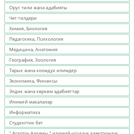
Орус тили жана адабияты
Чет тилдери
Химия, Биология
Педагогика, Психология
Медицина, Анатомия
География, Зоология
Тарых жана коомдук илимдер
Экономика, Финансы
Элдик жана көркөм адабияттар
Илимий макалалар
Информатика
Студенттик бет
" Агартуу Ааламы " илимий-усулдук электрондук