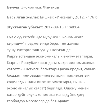
Бөлүм:
Экономика, Финансы
Басылган жылы:
Бишкек: «Инсанат», 2012. - 176 б.
Жүктөлгөн убакыт:
2017-09-15 11:48:04
Бул окуу китебинде мурунку "Экономикага
киришүү" предметинде берилген жалпы
түшүнүктөргө таянуунун негизинде
Кыргызстандын экономикалык өнүгүү этаптары,
Кыргыз Республикасындагы макроэкономикалык
саясаттын негизги багыттары (акча-кредит, салык-
бюджет, инновация-инвестиция, мамлекеттин
социалдык жана киреше саясаттары, тышкы
экономикалык саясат) берилди. Ошону менен
катар дүйнөлүк экономика жана дүйнөдөгү
глобалдуу маселелер да баяндалат.