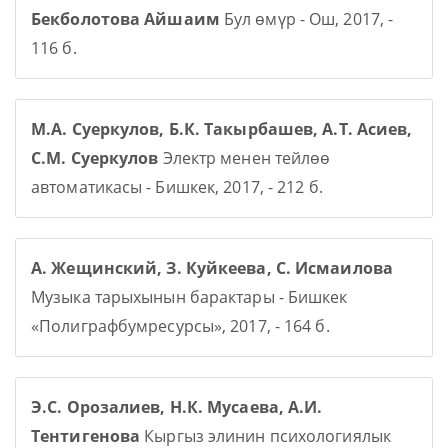
Бекболотова Айшаим
Бул өмүр - Ош, 2017, -
116 б.
М.А. Суеркулов, Б.К. Такырбашев, А.Т. Асиев,
С.М. Суеркулов
Электр менен тейлөө
автоматикасы - Бишкек, 2017, - 212 б.
А. Жещинский, З. Куйкеева, С. Исмаилова
Музыка тарыхынын барактары - Бишкек
«Полиграфбумресурсы», 2017, - 164 б.
Э.С. Орозалиев, Н.К. Мусаева, А.И.
Тентигенова
Кыргыз элинин психологиялык