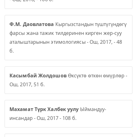
Ф.М. Даовлатова
Кыргызстандын түштүгүндөгү
фарсы жана тажик тилдеринен кирген жер-суу
аталыштарынын этимологиясы - Ош, 2017, - 48
б.
Касымбай Жолдошов
Өксүктө өткөн өмүрлөр -
Ош, 2017, 51 б.
Махамат Түрк Халбек уулу
Ыймандуу-
инсандар - Ош, 2017 - 108 б.