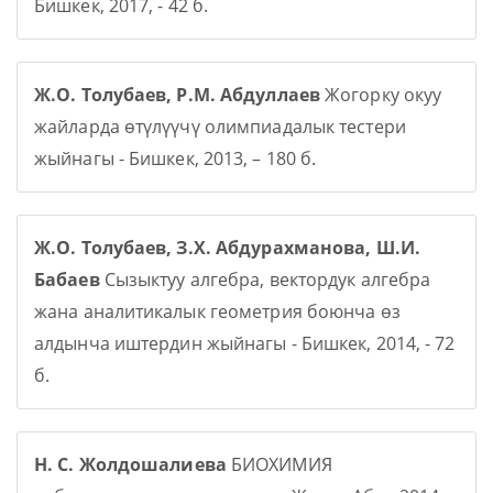
Бишкек, 2017, - 42 б.
Ж.О. Толубаев, Р.М. Абдуллаев
Жогорку окуу
жайларда өтүлүүчү олимпиадалык тестери
жыйнагы - Бишкек, 2013, – 180 б.
Ж.О. Толубаев, З.Х. Абдурахманова, Ш.И.
Бабаев
Сызыктуу алгебра, вектордук алгебра
жана аналитикалык геометрия боюнча өз
алдынча иштердин жыйнагы - Бишкек, 2014, - 72
б.
Н. С. Жолдошалиева
БИОХИМИЯ