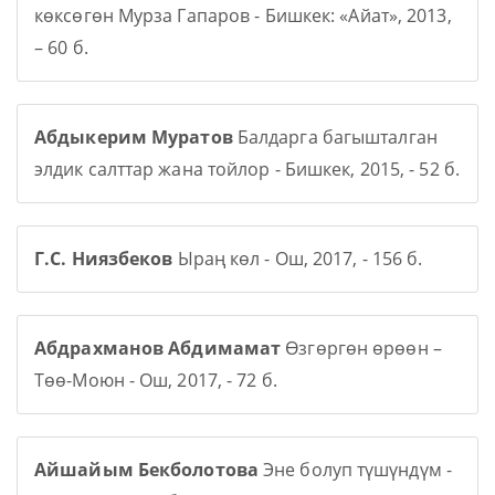
көксөгөн Мурза Гапаров - Бишкек: «Айат», 2013,
– 60 б.
Абдыкерим Муратов
Балдарга багышталган
элдик салттар жана тойлор - Бишкек, 2015, - 52 б.
Г.С. Ниязбеков
Ыраң көл - Ош, 2017, - 156 б.
Абдрахманов Абдимамат
Өзгөргөн өрөөн –
Төө-Моюн - Ош, 2017, - 72 б.
Айшайым Бекболотова
Эне болуп түшүндүм -