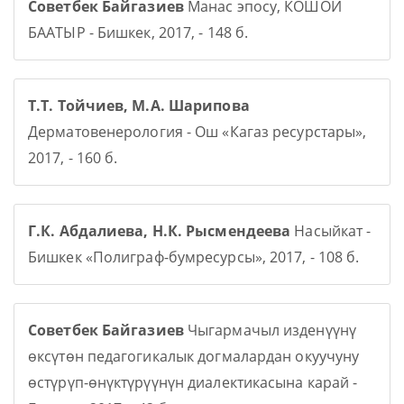
Советбек Байгазиев
Манас эпосу, КОШОЙ
БААТЫР - Бишкек, 2017, - 148 б.
Т.Т. Тойчиев, М.А. Шарипова
Дерматовенерология - Ош «Кагаз ресурстары»,
2017, - 160 б.
Г.К. Абдалиева, Н.К. Рысмендеева
Насыйкат -
Бишкек «Полиграф-бумресурсы», 2017, - 108 б.
Советбек Байгазиев
Чыгармачыл изденүүнү
өксүтөн педагогикалык догмалардан окуучуну
өстүрүп-өнүктүрүүнүн диалектикасына карай -