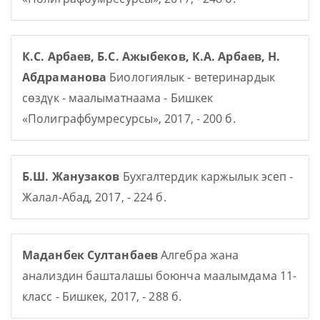
К.С. Арбаев, Б.С. Ажыбеков, К.А. Арбаев, Н.
Абдраманова
Биологиялык - ветеринардык
сөздүк - маалыматнаама - Бишкек
«Полиграфбумресурсы», 2017, - 200 б.
Б.Ш. Жанузаков
Бухгалтердик каржылык эсеп -
Жалал-Абад, 2017, - 224 б.
Маданбек Султанбаев
Алгебра жана
анализдин башталашы боюнча маалымдама 11-
класс - Бишкек, 2017, - 288 б.