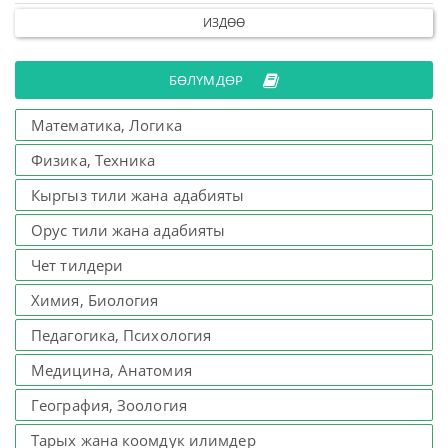
ИЗДӨӨ
БӨЛҮМДӨР
Математика, Логика
Физика, Техника
Кыргыз тили жана адабияты
Орус тили жана адабияты
Чет тилдери
Химия, Биология
Педагогика, Психология
Медицина, Анатомия
География, Зоология
Тарых жана коомдук илимдер