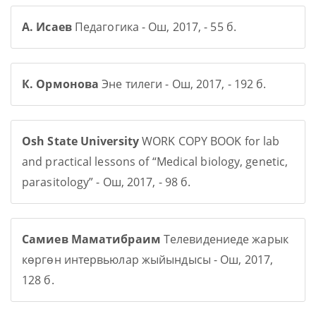
А. Исаев
Педагогика - Ош, 2017, - 55 б.
К. Ормонова
Эне тилеги - Ош, 2017, - 192 б.
Osh State University
WORK COPY BOOK for lab
and practical lessons of “Medical biology, genetic,
parasitology” - Ош, 2017, - 98 б.
Самиев Маматибраим
Телевидениеде жарык
көргөн интервьюлар жыйындысы - Ош, 2017,
128 б.