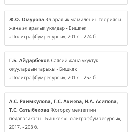
Ж.О. Омурова
Эл аралык мамиленин теориясы
жана эл аралык уюмдар - Бишкек
«Полиграфбумресурсы», 2017, - 224 б.
Г.Б. Айдарбеков
Саясий жана укуктук
окуулардын тарыхы - Бишкек
«Полиграфбумресурсы», 2017, - 252 б.
А.С. Раимкулова, Г.С. Акиева, Н.А. Асипова,
Т.С. Сатыбекова
Жогорку мектептин
педагогикасы - Бишкек «Полиграфбумресурсы»,
2017, - 208 б.