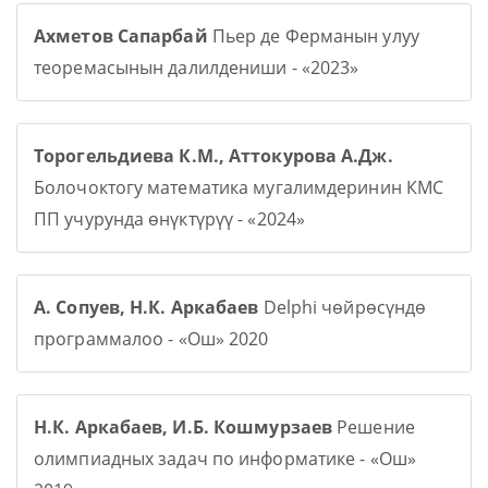
Ахметов Сапарбай
Пьер де Ферманын улуу
теоремасынын далилдениши - «2023»
Торогельдиева К.М., Аттокурова А.Дж.
Болочоктогу математика мугалимдеринин КМС
ПП учурунда өнүктүрүү - «2024»
А. Сопуев, Н.К. Аркабаев
Delphi чөйрөсүндө
программалоо - «Ош» 2020
Н.К. Аркабаев, И.Б. Кошмурзаев
Решение
олимпиадных задач по информатике - «Ош»