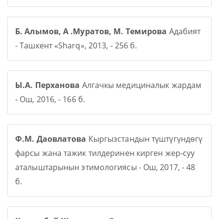
Б. Алымов, А .Муратов, М. Темирова
Адабият
- Ташкент «Sharq», 2013, - 256 б.
Ы.А. Перханова
Алгачкы медициналык жардам
- Ош, 2016, - 166 б.
Ф.М. Даовлатова
Кыргызстандын түштүгүндөгү
фарсы жана тажик тилдеринен кирген жер-суу
аталыштарынын этимологиясы - Ош, 2017, - 48
б.