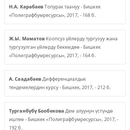
Н.А. Карабаев
Топурак таануу - Бишкек
«Полиграфбумресурсы», 2017, - 168 б.
Ж.Ы. Маматов
Коопсуз үйлөрдү тургузуу жана
тургузулган үйлөрдү бекемдөө - Бишкек
«Полиграфбумресурсы», 2017, - 164 б.
А. Саадабаев
Дифференциалдык
тендемелердин курсу - Бишкек, 2017, - 212 б.
Турганбүбү Бообекова
Дем алуунун үстүндө
иштөө - Бишкек «Полиграфбумресурсы», 2017, -
192 б.