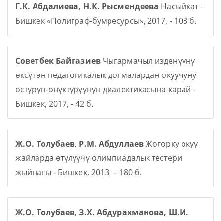
Г.К. Абдалиева, Н.К. Рысмендеева
Насыйкат -
Бишкек «Полиграф-бумресурсы», 2017, - 108 б.
Советбек Байгазиев
Чыгармачыл изденүүнү
өксүтөн педагогикалык догмалардан окуучуну
өстүрүп-өнүктүрүүнүн диалектикасына карай -
Бишкек, 2017, - 42 б.
Ж.О. Толубаев, Р.М. Абдуллаев
Жогорку окуу
жайларда өтүлүүчү олимпиадалык тестери
жыйнагы - Бишкек, 2013, – 180 б.
Ж.О. Толубаев, З.Х. Абдурахманова, Ш.И.