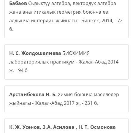
Бабаев
Сызыктуу алгебра, вектордук алгебра
жана аналитикалык геометрия боюнча өз
алдынча иштердин жыйнагы - Бишкек, 2014, - 72
б.
Н. С. Жолдошалиева
БИОХИМИЯ
лабораториялык практикум - Жалал-Абад 2014
ж. - 94 б
Арстанбекова Н. Б.
Химия боюнча маселелер
жыйнагы - Жалал-Абад 2017 ж. - 231 б.
К. Ж. Усенов, З.А. Асилова , Н. Т. Осмонова