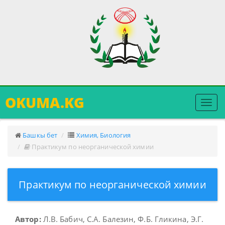
OKUMA.KG
Меню
ачуу
Башкы бет
Химия, Биология
Практикум по неорганической химии
Практикум по неорганической химии
Автор:
Л.В. Бабич, С.А. Балезин, Ф.Б. Гликина, Э.Г.