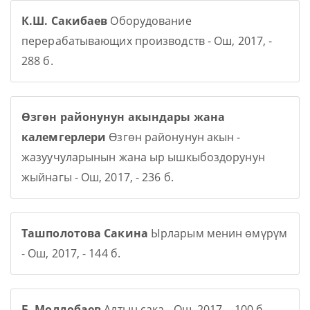
К.Ш. Сакибаев
Оборудование
перерабатывающих производств - Ош, 2017, -
288 б.
Өзгөн районунун акындары жана
калемгерлери
Өзгөн районунун акын -
жазуучуларынын жана ыр ышкыбоздорунун
жыйнагы - Ош, 2017, - 236 б.
Ташполотова Сакина
Ырларым менин өмүрүм
- Ош, 2017, - 144 б.
Б. Молдобаев
Алтын сака - Ош, 2017, - 100 б.