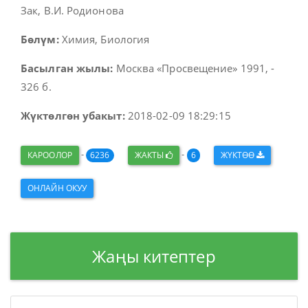
Зак, В.И. Родионова
Бөлүм:
Химия, Биология
Басылган жылы:
Москва «Просвещение» 1991, -
326 б.
Жүктөлгөн убакыт:
2018-02-09 18:29:15
-
-
КАРООЛОР
6236
ЖАКТЫ
6
ЖҮКТӨӨ
ОНЛАЙН ОКУУ
Жаңы китептер