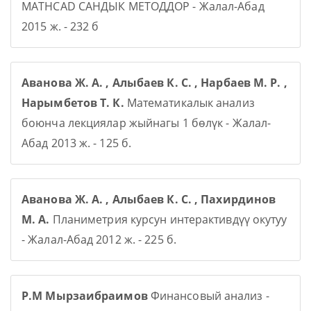
MATHCAD САНДЫК МЕТОДДОР - Жалал-Абад
2015 ж. - 232 б
Аванова Ж. А. , Алыбаев К. С. , Нарбаев М. Р. ,
Нарымбетов Т. К.
Математикалык анализ
боюнча лекциялар жыйнагы 1 бөлүк - Жалал-
Абад 2013 ж. - 125 б.
Аванова Ж. А. , Алыбаев К. С. , Пахирдинов
М. А.
Планиметрия курсун интерактивдүү окутуу
- Жалал-Абад 2012 ж. - 225 б.
Р.М Мырзаибраимов
Финансовый анализ -