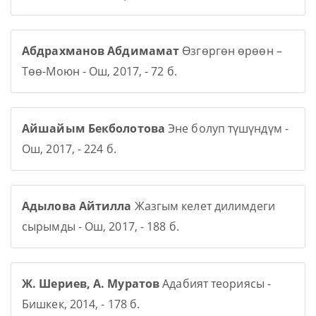
Абдрахманов Абдимамат
Өзгөргөн өрөөн –
Төө-Моюн - Ош, 2017, - 72 б.
Айшайым Бекболотова
Эне болуп түшүндүм -
Ош, 2017, - 224 б.
Адылова Айтилла
Жазгым келет дилимдеги
сырымды - Ош, 2017, - 188 б.
Ж. Шериев, А. Муратов
Адабият теориясы -
Бишкек, 2014, - 178 б.