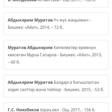
Абдыкерим Муратов
Үч жүз жаңылмач -
Бишкек: «Айат», 2014, – 72 б.
Муратов Абдыкерим
Көпөлөктөр өрөөнүн
көксөгөн Мурза Гапаров - Бишкек: «Айат», 2013,
– 60 б.
Абдыкерим Муратов
Балдарга багышталган
элдик салттар жана тойлор - Бишкек, 2015, - 52 б.
Г.С. Ниязбеков
Ыраң көл - Ош, 2017, - 156 б.