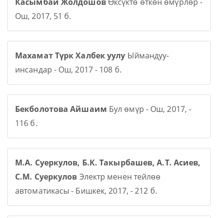
Касымбай Жолдошов
Өксүктө өткөн өмүрлөр -
Ош, 2017, 51 б.
Махамат Түрк Халбек уулу
Ыймандуу-
инсандар - Ош, 2017 - 108 б.
Бекболотова Айшаим
Бул өмүр - Ош, 2017, -
116 б.
М.А. Суеркулов, Б.К. Такырбашев, А.Т. Асиев,
С.М. Суеркулов
Электр менен тейлөө
автоматикасы - Бишкек, 2017, - 212 б.