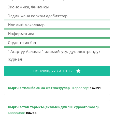
Экономика, Финансы
Элдик жана көркөм адабияттар
Илимий макалалар
Информатика
Студенттик бет
" Агартуу Ааламы " илимий-усулдук электрондук
журнал
ПОПУЛЯРДУУ КИТЕПТЕР
Кыргыз тили боюнча жат жазуулар
- Кароолор:
147391
Кыргызстан тарыхы (экзамендик 100 суроого жооп)
-
Кароолор:
106753