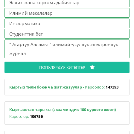
Элдик жана көркөм адабияттар
Илимий макалалар
Информатика
Студенттик бет
" Агартуу Ааламы " илимий-усулдук электрондук
журнал
ПОПУЛЯРДУУ КИТЕПТЕР
Кыргыз тили боюнча жат жазуулар
- Кароолор:
147393
Кыргызстан тарыхы (экзамендик 100 суроого жооп)
-
Кароолор:
106756