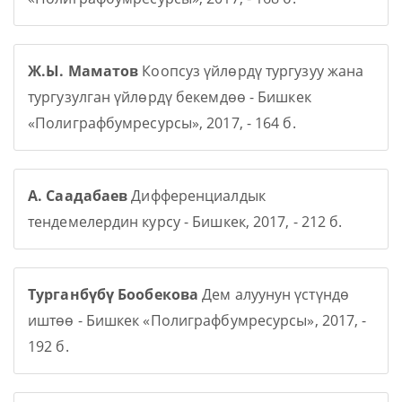
Ж.Ы. Маматов
Коопсуз үйлөрдү тургузуу жана
тургузулган үйлөрдү бекемдөө - Бишкек
«Полиграфбумресурсы», 2017, - 164 б.
А. Саадабаев
Дифференциалдык
тендемелердин курсу - Бишкек, 2017, - 212 б.
Турганбүбү Бообекова
Дем алуунун үстүндө
иштөө - Бишкек «Полиграфбумресурсы», 2017, -
192 б.