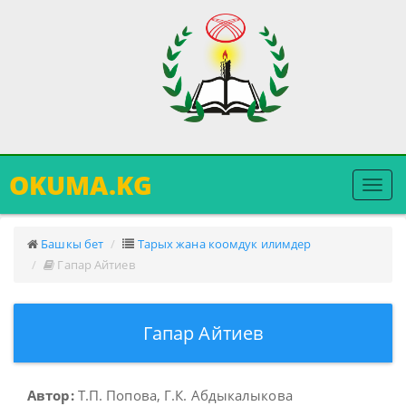
OKUMA.KG
Меню
ачуу
Башкы бет
Тарых жана коомдук илимдер
Гапар Айтиев
Гапар Айтиев
Автор:
Т.П. Попова, Г.К. Абдыкалыкова