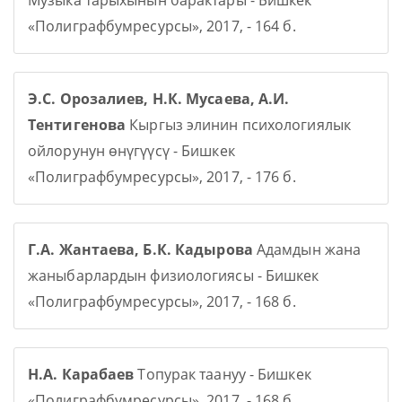
Музыка тарыхынын барактары - Бишкек
«Полиграфбумресурсы», 2017, - 164 б.
Э.С. Орозалиев, Н.К. Мусаева, А.И.
Тентигенова
Кыргыз элинин психологиялык
ойлорунун өнүгүүсү - Бишкек
«Полиграфбумресурсы», 2017, - 176 б.
Г.А. Жантаева, Б.К. Кадырова
Адамдын жана
жаныбарлардын физиологиясы - Бишкек
«Полиграфбумресурсы», 2017, - 168 б.
Н.А. Карабаев
Топурак таануу - Бишкек
«Полиграфбумресурсы», 2017, - 168 б.