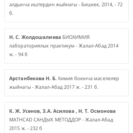
алдынча иштердин жыйнагы - Бишкек, 2014, - 72
б.
Н. С. Жолдошалиева
БИОХИМИЯ
лабораториялык практикум - Жалал-Абад 2014
ж. - 94 б
Арстанбекова Н. Б.
Химия боюнча маселелер
жыйнагы - Жалал-Абад 2017 ж. - 231 б.
К. Ж. Усенов, З.А. Асилова , Н. Т. Осмонова
MATHCAD САНДЫК МЕТОДДОР - Жалал-Абад
2015 ж. - 232 б