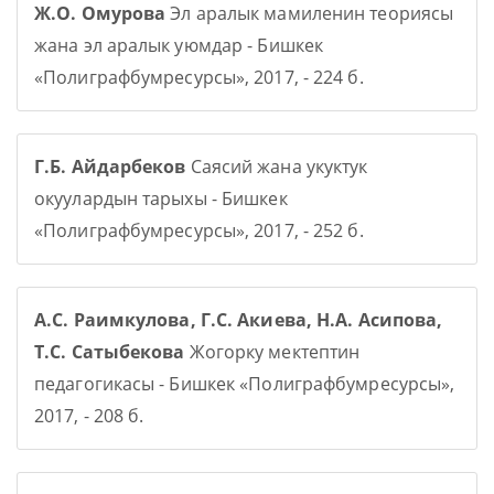
Ж.О. Омурова
Эл аралык мамиленин теориясы
жана эл аралык уюмдар - Бишкек
«Полиграфбумресурсы», 2017, - 224 б.
Г.Б. Айдарбеков
Саясий жана укуктук
окуулардын тарыхы - Бишкек
«Полиграфбумресурсы», 2017, - 252 б.
А.С. Раимкулова, Г.С. Акиева, Н.А. Асипова,
Т.С. Сатыбекова
Жогорку мектептин
педагогикасы - Бишкек «Полиграфбумресурсы»,
2017, - 208 б.