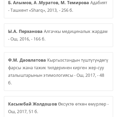
Б. Алымов, А .Муратов, М. Темирова
Адабият
- Ташкент «Sharq», 2013, - 256 б.
Ы.А. Перханова
Алгачкы медициналык жардам
- Ош, 2016, - 166 б.
Ф.М. Даовлатова
Кыргызстандын түштүгүндөгү
фарсы жана тажик тилдеринен кирген жер-суу
аталыштарынын этимологиясы - Ош, 2017, - 48
б.
Касымбай Жолдошов
Өксүктө өткөн өмүрлөр -
Ош, 2017, 51 б.