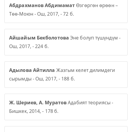
Абдрахманов Абдимамат
Өзгөргөн өрөөн –
Төө-Моюн - Ош, 2017, - 72 б.
Айшайым Бекболотова
Эне болуп түшүндүм -
Ош, 2017, - 224 б.
Адылова Айтилла
Жазгым келет дилимдеги
сырымды - Ош, 2017, - 188 б.
Ж. Шериев, А. Муратов
Адабият теориясы -
Бишкек, 2014, - 178 б.