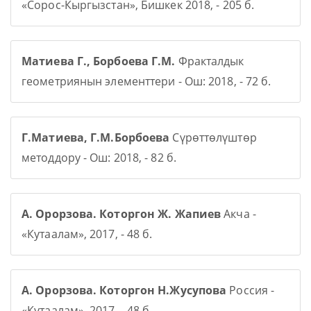
«Сорос-Кыргызстан», Бишкек 2018, - 205 б.
Матиева Г., Борбоева Г.М.
Фракталдык
геометриянын элементтери - Ош: 2018, - 72 б.
Г.Матиева, Г.М.Борбоева
Сүрөттөлүштөр
методдору - Ош: 2018, - 82 б.
А. Орорзова. Которгон Ж. Жапиев
Акча -
«Кутаалам», 2017, - 48 б.
А. Орорзова. Которгон Н.Жусупова
Россия -
«Кутаалам», 2017, - 48 б.