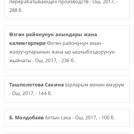
перерабатывающих производств - Ош, 2017, -
288 б.
Өзгөн районунун акындары жана
калемгерлери
Өзгөн районунун акын -
жазуучуларынын жана ыр ышкыбоздорунун
жыйнагы - Ош, 2017, - 236 б.
Ташполотова Сакина
Ырларым менин өмүрүм
- Ош, 2017, - 144 б.
Б. Молдобаев
Алтын сака - Ош, 2017, - 100 б.