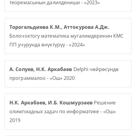
теоремасынын далилдениши - «2023»
Торогельдиева К.М., Аттокурова А.Дж.
Болочоктогу математика мугалимдеринин КМС
ПП учурунда өнүктүрүү - «2024»
А. Сопуев, Н.К. Аркабаев
Delphi чөйрөсүндө
программалоо - «Ош» 2020
Н.К. Аркабаев, И.Б. Кошмурзаев
Решение
олимпиадных задач по информатике - «Ош»
2019