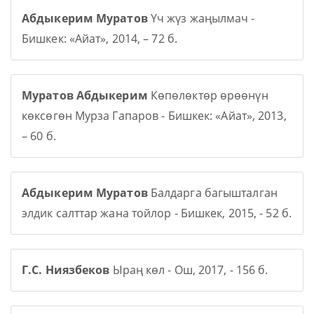
Абдыкерим Муратов
Үч жүз жаңылмач -
Бишкек: «Айат», 2014, – 72 б.
Муратов Абдыкерим
Көпөлөктөр өрөөнүн
көксөгөн Мурза Гапаров - Бишкек: «Айат», 2013,
– 60 б.
Абдыкерим Муратов
Балдарга багышталган
элдик салттар жана тойлор - Бишкек, 2015, - 52 б.
Г.С. Ниязбеков
Ыраң көл - Ош, 2017, - 156 б.