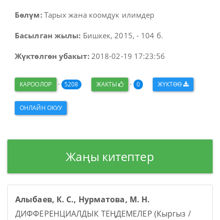
Бөлүм:
Тарых жана коомдук илимдер
Басылган жылы:
Бишкек, 2015, - 104 б.
Жүктөлгөн убакыт:
2018-02-19 17:23:56
-
-
КАРООЛОР
5208
ЖАКТЫ
0
ЖҮКТӨӨ
ОНЛАЙН ОКУУ
Жаңы китептер
Алыбаев, К. С., Нурматова, М. Н.
ДИФФЕРЕНЦИАЛДЫК ТЕҢДЕМЕЛЕР (Кыргыз /