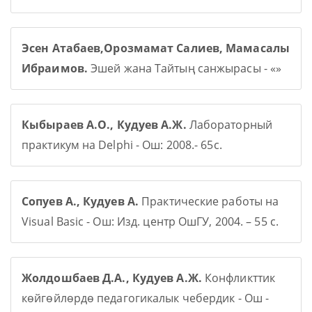
Эсен Атабаев,Орозмамат Салиев, Мамасалы
Ибраимов.
Эшей жана Тайтың санжырасы - «»
Кыбыраев А.О., Кудуев А.Ж.
Лабораторный
практикум на Delphi - Ош: 2008.- 65с.
Сопуев А., Кудуев А.
Практические работы на
Visual Basic - Ош: Изд. центр ОшГУ, 2004. – 55 с.
Жолдошбаев Д.А., Кудуев А.Ж.
Конфликттик
көйгөйлөрдө педагогикалык чебердик - Ош -