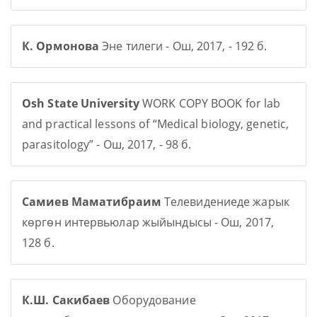
К. Ормонова
Эне тилеги - Ош, 2017, - 192 б.
Osh State University
WORK COPY BOOK for lab
and practical lessons of “Medical biology, genetic,
parasitology” - Ош, 2017, - 98 б.
Самиев Маматибраим
Телевидениеде жарык
көргөн интервьюлар жыйындысы - Ош, 2017,
128 б.
К.Ш. Сакибаев
Оборудование