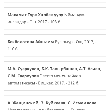
Махамат Түрк Халбек уулу
Ыймандуу-
инсандар - Ош, 2017 - 108 б.
Бекболотова Айшаим
Бул өмүр - Ош, 2017, -
116 б.
М.А. Суеркулов, Б.К. Такырбашев, А.Т. Асиев,
С.М. Суеркулов
Электр менен тейлөө
автоматикасы - Бишкек, 2017, - 212 б.
А. Жещинский, З. Куйкеева, С. Исмаилова