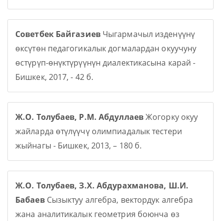
Советбек Байгазиев
Чыгармачыл изденүүнү
өксүтөн педагогикалык догмалардан окуучуну
өстүрүп-өнүктүрүүнүн диалектикасына карай -
Бишкек, 2017, - 42 б.
Ж.О. Толубаев, Р.М. Абдуллаев
Жогорку окуу
жайларда өтүлүүчү олимпиадалык тестери
жыйнагы - Бишкек, 2013, – 180 б.
Ж.О. Толубаев, З.Х. Абдурахманова, Ш.И.
Бабаев
Сызыктуу алгебра, вектордук алгебра
жана аналитикалык геометрия боюнча өз