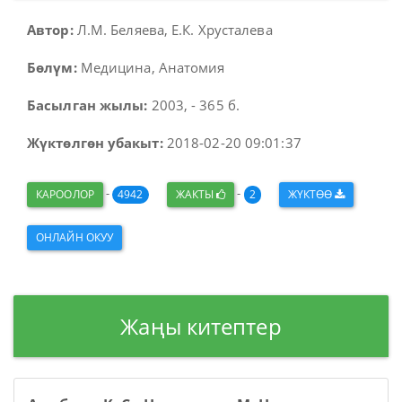
Автор:
Л.М. Беляева, Е.К. Хрусталева
Бөлүм:
Медицина, Анатомия
Басылган жылы:
2003, - 365 б.
Жүктөлгөн убакыт:
2018-02-20 09:01:37
-
-
КАРООЛОР
4942
ЖАКТЫ
2
ЖҮКТӨӨ
ОНЛАЙН ОКУУ
Жаңы китептер