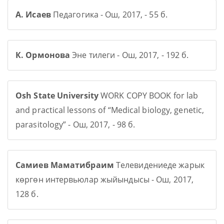
А. Исаев
Педагогика - Ош, 2017, - 55 б.
К. Ормонова
Эне тилеги - Ош, 2017, - 192 б.
Osh State University
WORK COPY BOOK for lab
and practical lessons of “Medical biology, genetic,
parasitology” - Ош, 2017, - 98 б.
Самиев Маматибраим
Телевидениеде жарык
көргөн интервьюлар жыйындысы - Ош, 2017,
128 б.