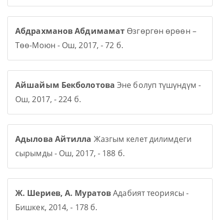
Абдрахманов Абдимамат
Өзгөргөн өрөөн –
Төө-Моюн - Ош, 2017, - 72 б.
Айшайым Бекболотова
Эне болуп түшүндүм -
Ош, 2017, - 224 б.
Адылова Айтилла
Жазгым келет дилимдеги
сырымды - Ош, 2017, - 188 б.
Ж. Шериев, А. Муратов
Адабият теориясы -
Бишкек, 2014, - 178 б.