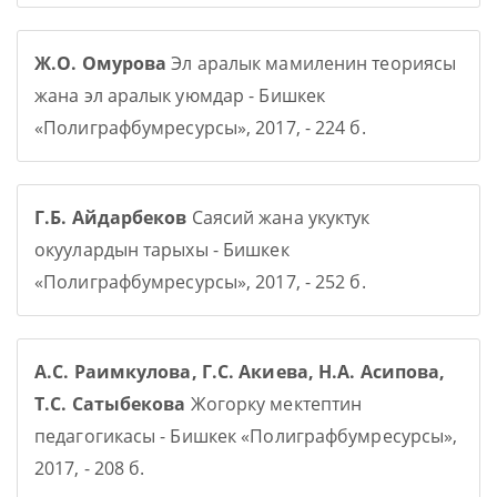
Ж.О. Омурова
Эл аралык мамиленин теориясы
жана эл аралык уюмдар - Бишкек
«Полиграфбумресурсы», 2017, - 224 б.
Г.Б. Айдарбеков
Саясий жана укуктук
окуулардын тарыхы - Бишкек
«Полиграфбумресурсы», 2017, - 252 б.
А.С. Раимкулова, Г.С. Акиева, Н.А. Асипова,
Т.С. Сатыбекова
Жогорку мектептин
педагогикасы - Бишкек «Полиграфбумресурсы»,
2017, - 208 б.