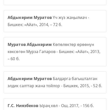
Абдыкерим Муратов
Үч жүз жаңылмач -
Бишкек: «Айат», 2014, – 72 б.
Муратов Абдыкерим
Көпөлөктөр өрөөнүн
көксөгөн Мурза Гапаров - Бишкек: «Айат», 2013,
– 60 б.
Абдыкерим Муратов
Балдарга багышталган
элдик салттар жана тойлор - Бишкек, 2015, - 52 б.
Г.С. Ниязбеков
Ыраң көл - Ош, 2017, - 156 б.