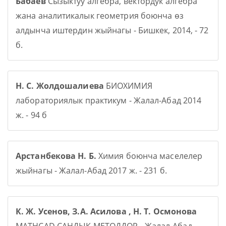
Бабаев
Сызыктуу алгебра, вектордук алгебра
жана аналитикалык геометрия боюнча өз
алдынча иштердин жыйнагы - Бишкек, 2014, - 72
б.
Н. С. Жолдошалиева
БИОХИМИЯ
лабораториялык практикум - Жалал-Абад 2014
ж. - 94 б
Арстанбекова Н. Б.
Химия боюнча маселелер
жыйнагы - Жалал-Абад 2017 ж. - 231 б.
К. Ж. Усенов, З.А. Асилова , Н. Т. Осмонова