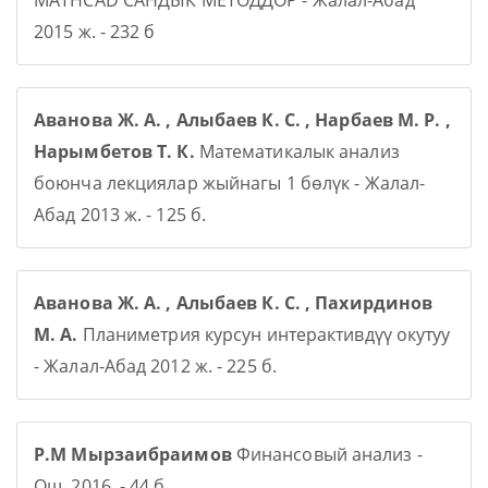
MATHCAD САНДЫК МЕТОДДОР - Жалал-Абад
2015 ж. - 232 б
Аванова Ж. А. , Алыбаев К. С. , Нарбаев М. Р. ,
Нарымбетов Т. К.
Математикалык анализ
боюнча лекциялар жыйнагы 1 бөлүк - Жалал-
Абад 2013 ж. - 125 б.
Аванова Ж. А. , Алыбаев К. С. , Пахирдинов
М. А.
Планиметрия курсун интерактивдүү окутуу
- Жалал-Абад 2012 ж. - 225 б.
Р.М Мырзаибраимов
Финансовый анализ -
Ош, 2016, - 44 б.