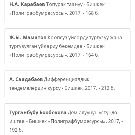
Н.А. Карабаев
Топурак таануу - Бишкек
«Полиграфбумресурсы», 2017, - 168 б.
Ж.Ы. Маматов
Коопсуз үйлөрдү тургузуу жана
тургузулган үйлөрдү бекемдөө - Бишкек
«Полиграфбумресурсы», 2017, - 164 б.
А. Саадабаев
Дифференциалдык
тендемелердин курсу - Бишкек, 2017, - 212 б.
Турганбүбү Бообекова
Дем алуунун үстүндө
иштөө - Бишкек «Полиграфбумресурсы», 2017, -
192 б.