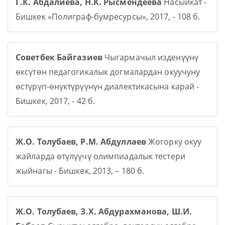
Г.К. Абдалиева, Н.К. Рысмендеева
Насыйкат -
Бишкек «Полиграф-бумресурсы», 2017, - 108 б.
Советбек Байгазиев
Чыгармачыл изденүүнү
өксүтөн педагогикалык догмалардан окуучуну
өстүрүп-өнүктүрүүнүн диалектикасына карай -
Бишкек, 2017, - 42 б.
Ж.О. Толубаев, Р.М. Абдуллаев
Жогорку окуу
жайларда өтүлүүчү олимпиадалык тестери
жыйнагы - Бишкек, 2013, – 180 б.
Ж.О. Толубаев, З.Х. Абдурахманова, Ш.И.