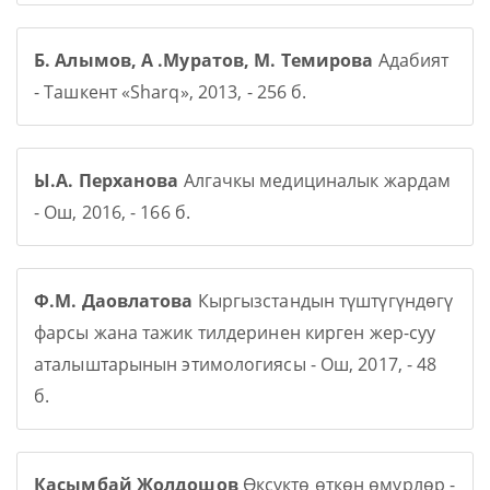
Б. Алымов, А .Муратов, М. Темирова
Адабият
- Ташкент «Sharq», 2013, - 256 б.
Ы.А. Перханова
Алгачкы медициналык жардам
- Ош, 2016, - 166 б.
Ф.М. Даовлатова
Кыргызстандын түштүгүндөгү
фарсы жана тажик тилдеринен кирген жер-суу
аталыштарынын этимологиясы - Ош, 2017, - 48
б.
Касымбай Жолдошов
Өксүктө өткөн өмүрлөр -