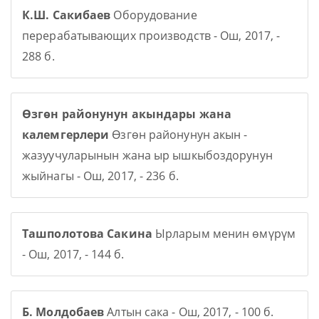
К.Ш. Сакибаев
Оборудование
перерабатывающих производств - Ош, 2017, -
288 б.
Өзгөн районунун акындары жана
калемгерлери
Өзгөн районунун акын -
жазуучуларынын жана ыр ышкыбоздорунун
жыйнагы - Ош, 2017, - 236 б.
Ташполотова Сакина
Ырларым менин өмүрүм
- Ош, 2017, - 144 б.
Б. Молдобаев
Алтын сака - Ош, 2017, - 100 б.