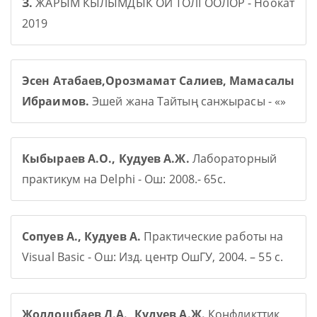
З.
ЖАРЫМ КЫЛЫМДЫК ОЙ ТОЛГООЛОР - Ноокат
2019
Эсен Атабаев,Орозмамат Салиев, Мамасалы
Ибраимов.
Эшей жана Тайтың санжырасы - «»
Кыбыраев А.О., Кудуев А.Ж.
Лабораторный
практикум на Delphi - Ош: 2008.- 65с.
Сопуев А., Кудуев А.
Практические работы на
Visual Basic - Ош: Изд. центр ОшГУ, 2004. – 55 с.
Жолдошбаев Д.А., Кудуев А.Ж.
Конфликттик