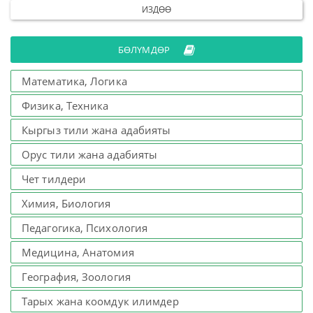
ИЗДӨӨ
БӨЛҮМДӨР
Математика, Логика
Физика, Техника
Кыргыз тили жана адабияты
Орус тили жана адабияты
Чет тилдери
Химия, Биология
Педагогика, Психология
Медицина, Анатомия
География, Зоология
Тарых жана коомдук илимдер