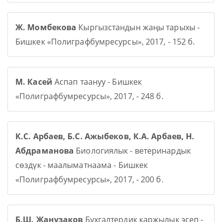
Ж. Момбекова
Кыргызстандын жаңы тарыхы -
Бишкек «Полиграфбумресурсы», 2017, - 152 б.
М. Касей
Аспап таануу - Бишкек
«Полиграфбумресурсы», 2017, - 248 б.
К.С. Арбаев, Б.С. Ажыбеков, К.А. Арбаев, Н.
Абдраманова
Биологиялык - ветеринардык
сөздүк - маалыматнаама - Бишкек
«Полиграфбумресурсы», 2017, - 200 б.
Б.Ш. Жанузаков
Бухгалтердик каржылык эсеп -