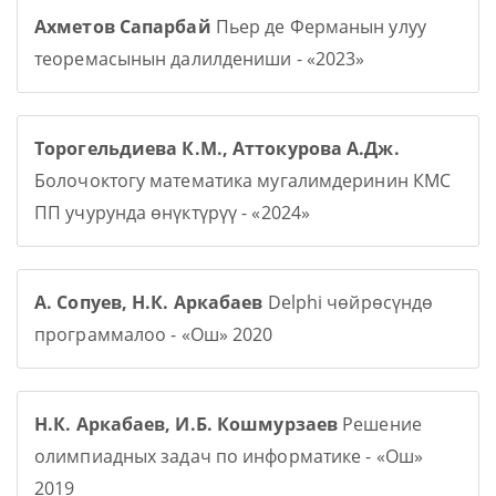
Ахметов Сапарбай
Пьер де Ферманын улуу
теоремасынын далилдениши - «2023»
Торогельдиева К.М., Аттокурова А.Дж.
Болочоктогу математика мугалимдеринин КМС
ПП учурунда өнүктүрүү - «2024»
А. Сопуев, Н.К. Аркабаев
Delphi чөйрөсүндө
программалоо - «Ош» 2020
Н.К. Аркабаев, И.Б. Кошмурзаев
Решение
олимпиадных задач по информатике - «Ош»
2019