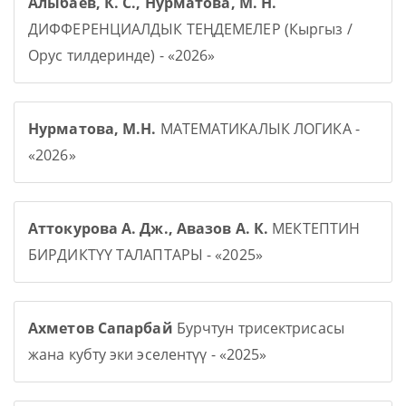
Алыбаев, К. С., Нурматова, М. Н.
ДИФФЕРЕНЦИАЛДЫК ТЕҢДЕМЕЛЕР (Кыргыз /
Орус тилдеринде) - «2026»
Нурматова, М.Н.
МАТЕМАТИКАЛЫК ЛОГИКА -
«2026»
Аттокурова А. Дж., Авазов А. К.
МЕКТЕПТИН
БИРДИКТҮҮ ТАЛАПТАРЫ - «2025»
Ахметов Сапарбай
Бурчтун трисектрисасы
жана кубту эки эселентүү - «2025»