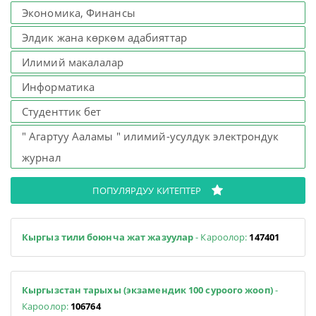
Экономика, Финансы
Элдик жана көркөм адабияттар
Илимий макалалар
Информатика
Студенттик бет
" Агартуу Ааламы " илимий-усулдук электрондук
журнал
ПОПУЛЯРДУУ КИТЕПТЕР
Кыргыз тили боюнча жат жазуулар
- Кароолор:
147401
Кыргызстан тарыхы (экзамендик 100 суроого жооп)
-
Кароолор:
106764