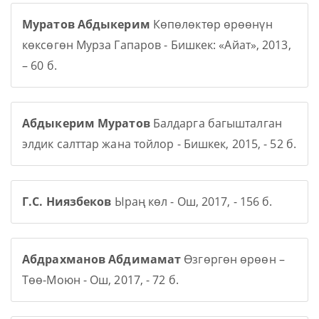
Муратов Абдыкерим
Көпөлөктөр өрөөнүн
көксөгөн Мурза Гапаров - Бишкек: «Айат», 2013,
– 60 б.
Абдыкерим Муратов
Балдарга багышталган
элдик салттар жана тойлор - Бишкек, 2015, - 52 б.
Г.С. Ниязбеков
Ыраң көл - Ош, 2017, - 156 б.
Абдрахманов Абдимамат
Өзгөргөн өрөөн –
Төө-Моюн - Ош, 2017, - 72 б.