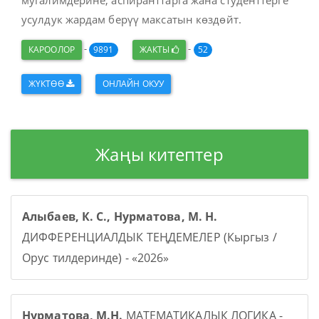
мугалимдерине, аспиранттарга жана студенттерге
усулдук жардам берүү максатын көздөйт.
-
-
КАРООЛОР
9891
ЖАКТЫ
52
ЖҮКТӨӨ
ОНЛАЙН ОКУУ
Жаңы китептер
Алыбаев, К. С., Нурматова, М. Н.
ДИФФЕРЕНЦИАЛДЫК ТЕҢДЕМЕЛЕР (Кыргыз /
Орус тилдеринде) - «2026»
Нурматова, М.Н.
МАТЕМАТИКАЛЫК ЛОГИКА -