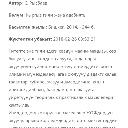
Автор:
С. Рысбаев
Бөлүм:
Кыргыз тили жана адабияты
Басылган жылы:
Бишкек, 2014, - 344 б.
Жүктөлгөн убакыт:
2018-02-26 09:53:21
Китепте эне тилиндеги сөздүн маани-маңызы, сөз
билүүсү, аны колдоно алуусу, андан ары
окуучунун сүйлөө жана жазуу ишмердиги, анын
илимий мүнөздөмөсү, ага коюлуучу дидактикалык
талаптар, сүйлөө, жазуу ишмердигине, анын
ичинде дилбаян, баяндама, жат жазууга
үйрөтүүнүн теориялык практикалык маселелери
камтылды.
Изилдөөдөгү көтөрүлгөн маселелер ЖОЖдордун
окуучуларына колледждердин, орто мектептердин