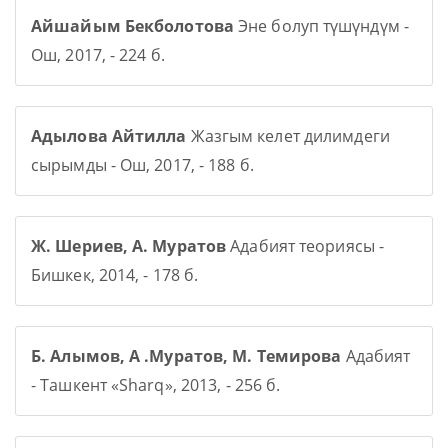
Айшайым Бекболотова
Эне болуп түшүндүм -
Ош, 2017, - 224 б.
Адылова Айтилла
Жазгым келет дилимдеги
сырымды - Ош, 2017, - 188 б.
Ж. Шериев, А. Муратов
Адабият теориясы -
Бишкек, 2014, - 178 б.
Б. Алымов, А .Муратов, М. Темирова
Адабият
- Ташкент «Sharq», 2013, - 256 б.