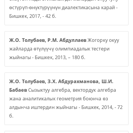
өстүрүп-өнүктүрүүнүн диалектикасына карай -
Бишкек, 2017, - 42 б.
Ж.О. Толубаев, Р.М. Абдуллаев
Жогорку окуу
жайларда өтүлүүчү олимпиадалык тестери
жыйнагы - Бишкек, 2013, – 180 б.
Ж.О. Толубаев, З.Х. Абдурахманова, Ш.И.
Бабаев
Сызыктуу алгебра, вектордук алгебра
жана аналитикалык геометрия боюнча өз
алдынча иштердин жыйнагы - Бишкек, 2014, - 72
б.