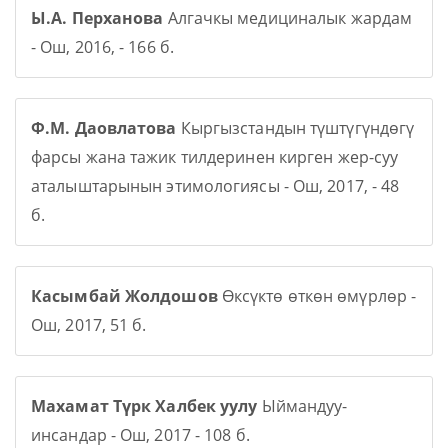
Ы.А. Перханова
Алгачкы медициналык жардам
- Ош, 2016, - 166 б.
Ф.М. Даовлатова
Кыргызстандын түштүгүндөгү
фарсы жана тажик тилдеринен кирген жер-суу
аталыштарынын этимологиясы - Ош, 2017, - 48
б.
Касымбай Жолдошов
Өксүктө өткөн өмүрлөр -
Ош, 2017, 51 б.
Махамат Түрк Халбек уулу
Ыймандуу-
инсандар - Ош, 2017 - 108 б.