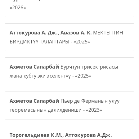
«2026»
Аттокурова А. Дж., Авазов А. К.
МЕКТЕПТИН
БИРДИКТҮҮ ТАЛАПТАРЫ - «2025»
Ахметов Сапарбай
Бурчтун трисектрисасы
жана кубту эки эселентүү - «2025»
Ахметов Сапарбай
Пьер де Ферманын улуу
теоремасынын далилдениши - «2023»
Торогельдиева К.М., Аттокурова А.Дж.