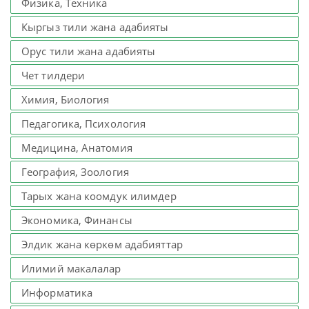
Физика, Техника
Кыргыз тили жана адабияты
Орус тили жана адабияты
Чет тилдери
Химия, Биология
Педагогика, Психология
Медицина, Анатомия
География, Зоология
Тарых жана коомдук илимдер
Экономика, Финансы
Элдик жана көркөм адабияттар
Илимий макалалар
Информатика