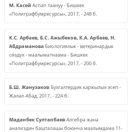
М. Касей
Аспап таануу - Бишкек
«Полиграфбумресурсы», 2017, - 248 б.
К.С. Арбаев, Б.С. Ажыбеков, К.А. Арбаев, Н.
Абдраманова
Биологиялык - ветеринардык
сөздүк - маалыматнаама - Бишкек
«Полиграфбумресурсы», 2017, - 200 б.
Б.Ш. Жанузаков
Бухгалтердик каржылык эсеп -
Жалал-Абад, 2017, - 224 б.
Маданбек Султанбаев
Алгебра жана
анализдин башталашы боюнча маалымдама 11-