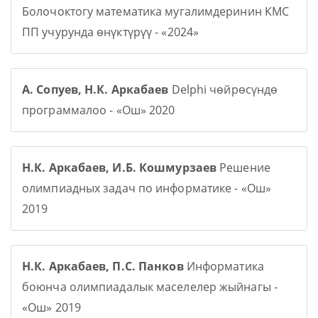
Болочоктогу математика мугалимдеринин КМС
ПП учурунда өнүктүрүү - «2024»
А. Сопуев, Н.К. Аркабаев
Delphi чөйрөсүндө
программалоо - «Ош» 2020
Н.К. Аркабаев, И.Б. Кошмурзаев
Решение
олимпиадных задач по информатике - «Ош»
2019
Н.К. Аркабаев, П.С. Панков
Информатика
боюнча олимпиадалык маселелер жыйнагы -
«Ош» 2019