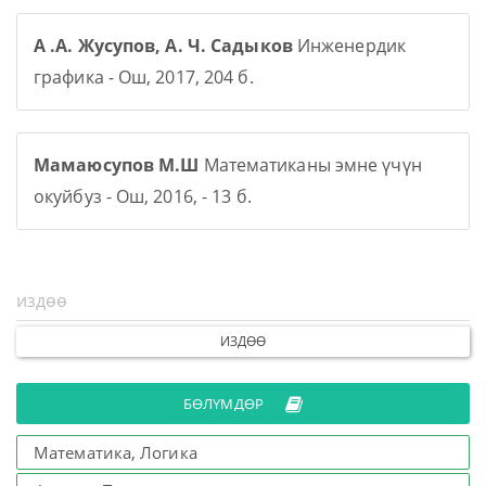
А .А. Жусупов, А. Ч. Садыков
Инженердик
графика - Ош, 2017, 204 б.
Мамаюсупов М.Ш
Математиканы эмне үчүн
окуйбуз - Ош, 2016, - 13 б.
ИЗДӨӨ
БӨЛҮМДӨР
Математика, Логика