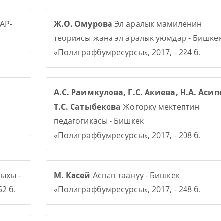
АР-
Ж.О. Омурова
Эл аралык мамиленин
теориясы жана эл аралык уюмдар - Бишке
«Полиграфбумресурсы», 2017, - 224 б.
А.С. Раимкулова, Г.С. Акиева, Н.А. Асип
Т.С. Сатыбекова
Жогорку мектептин
педагогикасы - Бишкек
«Полиграфбумресурсы», 2017, - 208 б.
ыхы -
М. Касей
Аспап таануу - Бишкек
2 б.
«Полиграфбумресурсы», 2017, - 248 б.