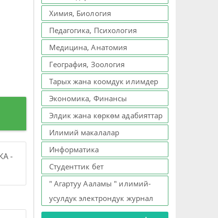
Химия, Биология
Педагогика, Психология
Медицина, Анатомия
География, Зоология
Тарых жана коомдук илимдер
Экономика, Финансы
Элдик жана көркөм адабияттар
Илимий макалалар
Информатика
А -
Студенттик бет
" Агартуу Ааламы " илимий-
усулдук электрондук журнал