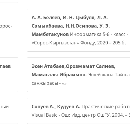
А. А. Беляев, И. Н. Цыбуля, Л. А.
Сорос-
Самыкбаева, Н.Н.Осипова, У. Э.
Мамбетакунов
Информатика 5-6 - класс -
«Сорос-Кыргызстан» Фонду, 2020 – 205 б.
таев
Эсен Атабаев,Орозмамат Салиев,
Мамасалы Ибраимов.
Эшей жана Тайты
санжырасы - «»
рный
Сопуев А., Кудуев А.
Практические работ
Visual Basic - Ош: Изд. центр ОшГУ, 2004. – 5