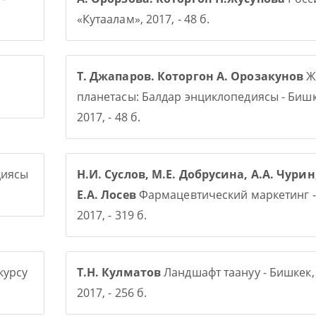
«Кутаалам», 2017, - 48 б.
Т. Джапаров. Которгон А. Орозакунов
Ж
планетасы: Балдар энциклопедиясы - Бишк
2017, - 48 б.
диясы
Н.И. Суслов, М.Е. Добрусина, А.А. Чурин
Е.А. Лосев
Фармацевтический маркетинг -
2017, - 319 б.
курсу
Т.Н. Кулматов
Ландшафт таануу - Бишкек,
2017, - 256 б.