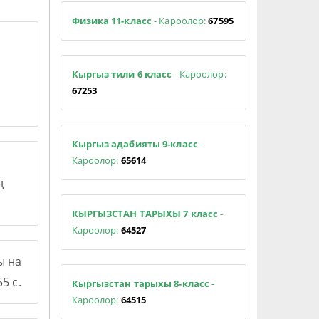
Физика 11-класс
- Кароолор:
67595
Кыргыз тили 6 класс
- Кароолор:
67253
Кыргыз адабияты 9-класс
-
Кароолор:
65614
ң
КЫРГЫЗСТАН ТАРЫХЫ 7 класс
-
Кароолор:
64527
ы на
5 с.
Кыргызстан тарыхы 8-класс
-
Кароолор:
64515