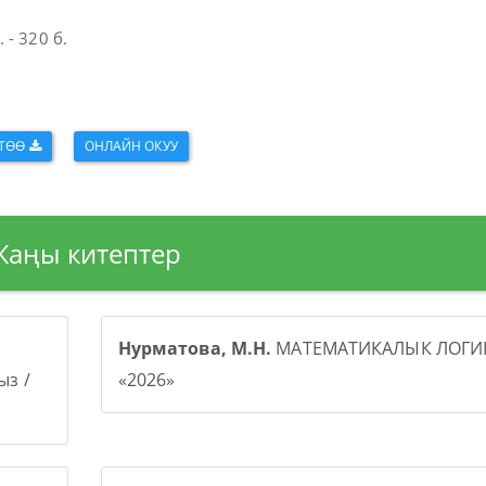
 - 320 б.
КТӨӨ
ОНЛАЙН ОКУУ
Жаңы китептер
Нурматова, М.Н.
МАТЕМАТИКАЛЫК ЛОГИК
з /
«2026»