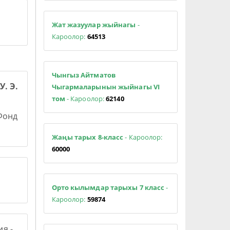
Жат жазуулар жыйнагы
-
Кароолор:
64513
Чынгыз Айтматов
У. Э.
Чыгармаларынын жыйнагы VI
том
- Кароолор:
62140
 Фонд
Жаңы тарых 8-класс
- Кароолор:
60000
Орто кылымдар тарыхы 7 класс
-
Кароолор:
59874
я -