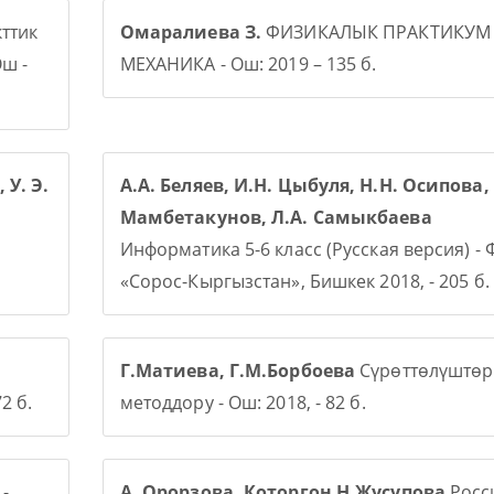
ттик
Омаралиева З.
ФИЗИКАЛЫК ПРАКТИКУМ
ш -
МЕХАНИКА - Ош: 2019 – 135 б.
 У. Э.
А.А. Беляев, И.Н. Цыбуля, Н.Н. Осипова, 
Мамбетакунов, Л.А. Самыкбаева
Информатика 5-6 класс (Русская версия) -
«Сорос-Кыргызстан», Бишкек 2018, - 205 б.
Г.Матиева, Г.М.Борбоева
Сүрөттөлүштөр
2 б.
методдору - Ош: 2018, - 82 б.
-
А. Орорзова. Которгон Н.Жусупова
Росси