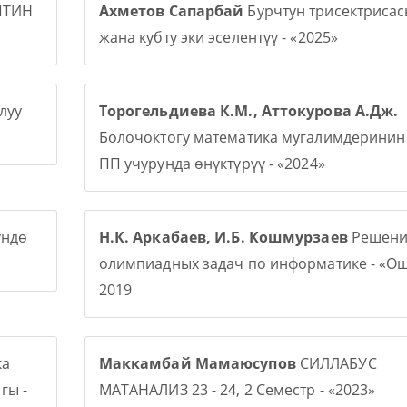
ПТИН
Ахметов Сапарбай
Бурчтун трисектриса
жана кубту эки эселентүү - «2025»
луу
Торогельдиева К.М., Аттокурова А.Дж.
Болочоктогу математика мугалимдерини
ПП учурунда өнүктүрүү - «2024»
үндө
Н.К. Аркабаев, И.Б. Кошмурзаев
Решени
олимпиадных задач по информатике - «О
2019
ка
Маккамбай Мамаюсупов
СИЛЛАБУС
гы -
МАТАНАЛИЗ 23 - 24, 2 Семестр - «2023»