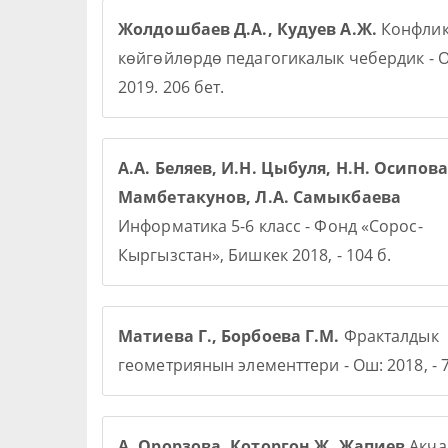
Жолдошбаев Д.А., Кудуев А.Ж.
Конфлик
көйгөйлөрдө педагогикалык чебердик - О
2019. 206 бет.
А.А. Беляев, И.Н. Цыбуля, Н.Н. Осипова,
Мамбетакунов, Л.А. Самыкбаева
Информатика 5-6 класс - Фонд «Сорос-
Кыргызстан», Бишкек 2018, - 104 б.
Матиева Г., Борбоева Г.М.
Фракталдык
геометриянын элементтери - Ош: 2018, - 7
А. Орорзова. Которгон Ж. Жапиев
Акча 