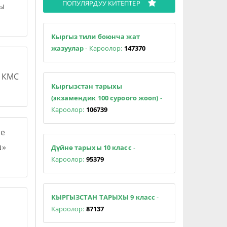
ПОПУЛЯРДУУ КИТЕПТЕР
сы
Кыргыз тили боюнча жат
жазуулар
- Кароолор:
147370
н КМС
Кыргызстан тарыхы
(экзамендик 100 суроого жооп)
-
Кароолор:
106739
е
ш»
Дүйнө тарыхы 10 класс
-
Кароолор:
95379
КЫРГЫЗСТАН ТАРЫХЫ 9 класс
-
Кароолор:
87137