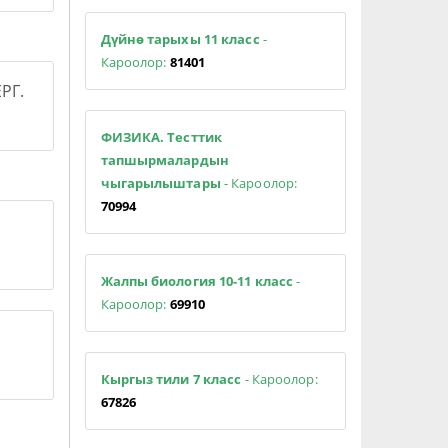
Дүйнө тарыхы 11 класс
-
Кароолор:
81401
РГ.
ФИЗИКА. Тесттик
тапшырмалардын
чыгарылыштары
- Кароолор:
70994
Жалпы биология 10-11 класс
-
Кароолор:
69910
Кыргыз тили 7 класс
- Кароолор:
67826