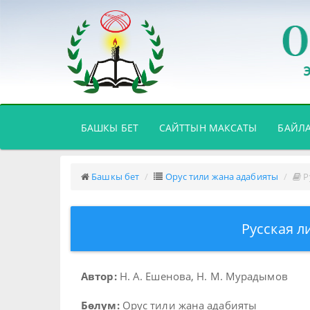
(CURRENT)
БАШКЫ БЕТ
САЙТТЫН МАКСАТЫ
БАЙЛ
Башкы бет
Орус тили жана адабияты
Р
Русская л
Автор:
Н. А. Ешенова, Н. М. Мурадымов
Бөлүм:
Орус тили жана адабияты