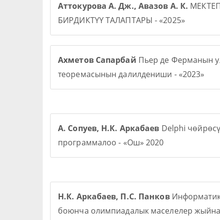
Аттокурова А. Дж., Авазов А. К.
МЕКТЕ
БИРДИКТҮҮ ТАЛАПТАРЫ - «2025»
Ахметов Сапарбай
Пьер де Ферманын у
теоремасынын далилдениши - «2023»
А. Сопуев, Н.К. Аркабаев
Delphi чөйрөс
программалоо - «Ош» 2020
Н.К. Аркабаев, П.С. Панков
Информати
боюнча олимпиадалык маселелер жыйна