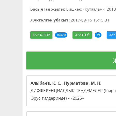
Басылган жылы:
Бишкек: «Кутаалам», 2013.
Жүктөлгөн убакыт:
2017-09-15 15:15:31
-
-
КАРООЛОР
10420
ЖАКТЫ
59
ЖҮ
Алыбаев, К. С., Нурматова, М. Н.
ДИФФЕРЕНЦИАЛДЫК ТЕҢДЕМЕЛЕР (Кыргы
Орус тилдеринде) - «2026»