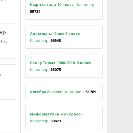
Кыргыз тили 10 класс
- Кароолор:
59734
ер
Адам жана Коом 9 класс
-
ек,
Кароолор:
56543
Сонку Тарых 1900-2000, 9 класс
-
Кароолор:
55075
,
Алгебра 8-класс
- Кароолор:
51769
Информатика 7-9 - класс
-
Кароолор:
50823