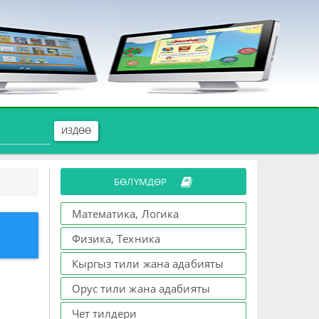
ИЗДӨӨ
БӨЛҮМДӨР
Математика, Логика
Физика, Техника
Кыргыз тили жана адабияты
Орус тили жана адабияты
Чет тилдери