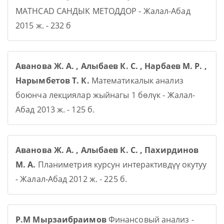
MATHCAD САНДЫК МЕТОДДОР - Жалал-Абад
2015 ж. - 232 б
Аванова Ж. А. , Алыбаев К. С. , Нарбаев М. Р. ,
Нарымбетов Т. К.
Математикалык анализ
боюнча лекциялар жыйнагы 1 бөлүк - Жалал-
Абад 2013 ж. - 125 б.
Аванова Ж. А. , Алыбаев К. С. , Пахирдинов
М. А.
Планиметрия курсун интерактивдүү окутуу
- Жалал-Абад 2012 ж. - 225 б.
Р.М Мырзаибраимов
Финансовый анализ -