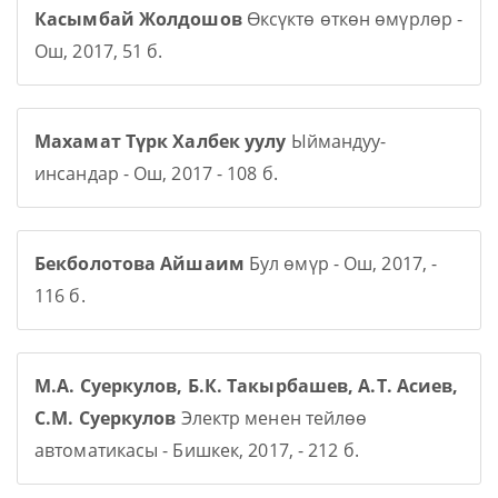
Касымбай Жолдошов
Өксүктө өткөн өмүрлөр -
Ош, 2017, 51 б.
Махамат Түрк Халбек уулу
Ыймандуу-
инсандар - Ош, 2017 - 108 б.
Бекболотова Айшаим
Бул өмүр - Ош, 2017, -
116 б.
М.А. Суеркулов, Б.К. Такырбашев, А.Т. Асиев,
С.М. Суеркулов
Электр менен тейлөө
автоматикасы - Бишкек, 2017, - 212 б.