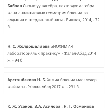
Бабаев
Сызыктуу алгебра, вектордук алгебра
жана аналитикалык геометрия боюнча өз
алдынча иштердин жыйнагы - Бишкек, 2014, - 72
б.
Н. С. Жолдошалиева
БИОХИМИЯ
лабораториялык практикум - Жалал-Абад 2014
ж. - 94 б
Арстанбекова Н. Б.
Химия боюнча маселелер
жыйнагы - Жалал-Абад 2017 ж. - 231 б.
К. Ж. Усенов, З.А. Асилова , Н. Т. Осмонова