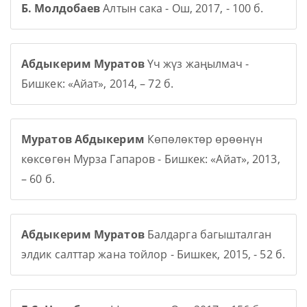
Б. Молдобаев
Алтын сака - Ош, 2017, - 100 б.
Абдыкерим Муратов
Үч жүз жаңылмач -
Бишкек: «Айат», 2014, – 72 б.
Муратов Абдыкерим
Көпөлөктөр өрөөнүн
көксөгөн Мурза Гапаров - Бишкек: «Айат», 2013,
– 60 б.
Абдыкерим Муратов
Балдарга багышталган
элдик салттар жана тойлор - Бишкек, 2015, - 52 б.