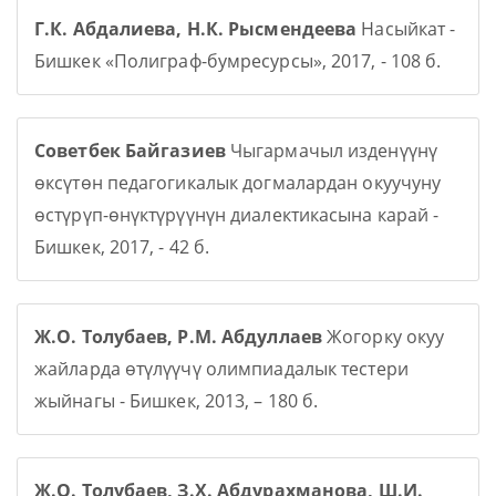
Г.К. Абдалиева, Н.К. Рысмендеева
Насыйкат -
Бишкек «Полиграф-бумресурсы», 2017, - 108 б.
Советбек Байгазиев
Чыгармачыл изденүүнү
өксүтөн педагогикалык догмалардан окуучуну
өстүрүп-өнүктүрүүнүн диалектикасына карай -
Бишкек, 2017, - 42 б.
Ж.О. Толубаев, Р.М. Абдуллаев
Жогорку окуу
жайларда өтүлүүчү олимпиадалык тестери
жыйнагы - Бишкек, 2013, – 180 б.
Ж.О. Толубаев, З.Х. Абдурахманова, Ш.И.