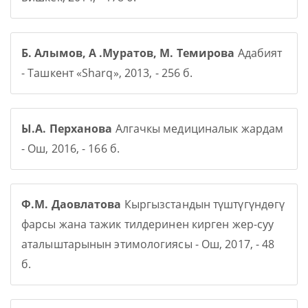
Б. Алымов, А .Муратов, М. Темирова
Адабият
- Ташкент «Sharq», 2013, - 256 б.
Ы.А. Перханова
Алгачкы медициналык жардам
- Ош, 2016, - 166 б.
Ф.М. Даовлатова
Кыргызстандын түштүгүндөгү
фарсы жана тажик тилдеринен кирген жер-суу
аталыштарынын этимологиясы - Ош, 2017, - 48
б.