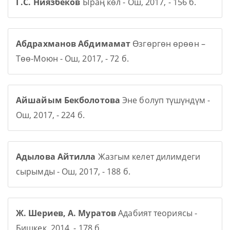
Г.С. Ниязбеков
Ыраң көл - Ош, 2017, - 156 б.
Абдрахманов Абдимамат
Өзгөргөн өрөөн –
Төө-Моюн - Ош, 2017, - 72 б.
Айшайым Бекболотова
Эне болуп түшүндүм -
Ош, 2017, - 224 б.
Адылова Айтилла
Жазгым келет дилимдеги
сырымды - Ош, 2017, - 188 б.
Ж. Шериев, А. Муратов
Адабият теориясы -
Бишкек, 2014, - 178 б.