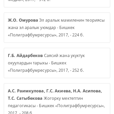
Ж.О. Омурова
Эл аралык мамиленин теориясы
жана эл аралык уюмдар - Бишкек
«Полиграфбумресурсы», 2017, - 224 б.
Г.Б. Айдарбеков
Саясий жана укуктук
окуулардын тарыхы - Бишкек
«Полиграфбумресурсы», 2017, - 252 б.
А.С. Раимкулова, Г.С. Акиева, Н.А. Асипова,
Т.С. Сатыбекова
Жогорку мектептин
педагогикасы - Бишкек «Полиграфбумресурсы»,
2017, - 208 б.