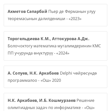
Ахметов Сапарбай
Пьер де Ферманын улуу
теоремасынын далилдениши - «2023»
Торогельдиева К.М., Аттокурова А.Дж.
Болочоктогу математика мугалимдеринин КМС
ПП учурунда өнүктүрүү - «2024»
А. Сопуев, Н.К. Аркабаев
Delphi чөйрөсүндө
программалоо - «Ош» 2020
Н.К. Аркабаев, И.Б. Кошмурзаев
Решение
олимпиадных задач по информатике - «Ош»