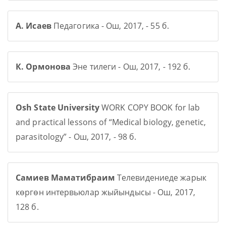
А. Исаев
Педагогика - Ош, 2017, - 55 б.
К. Ормонова
Эне тилеги - Ош, 2017, - 192 б.
Osh State University
WORK COPY BOOK for lab
and practical lessons of “Medical biology, genetic,
parasitology” - Ош, 2017, - 98 б.
Самиев Маматибраим
Телевидениеде жарык
көргөн интервьюлар жыйындысы - Ош, 2017,
128 б.