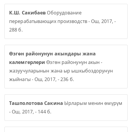
К.Ш. Сакибаев
Оборудование
перерабатывающих производств - Ош, 2017, -
288 б.
Өзгөн районунун акындары жана
калемгерлери
Өзгөн районунун акын -
жазуучуларынын жана ыр ышкыбоздорунун
жыйнагы - Ош, 2017, - 236 б.
Ташполотова Сакина
Ырларым менин өмүрүм
- Ош, 2017, - 144 б.