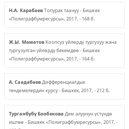
Н.А. Карабаев
Топурак таануу - Бишкек
«Полиграфбумресурсы», 2017, - 168 б.
Ж.Ы. Маматов
Коопсуз үйлөрдү тургузуу жана
тургузулган үйлөрдү бекемдөө - Бишкек
«Полиграфбумресурсы», 2017, - 164 б.
А. Саадабаев
Дифференциалдык
тендемелердин курсу - Бишкек, 2017, - 212 б.
Турганбүбү Бообекова
Дем алуунун үстүндө
иштөө - Бишкек «Полиграфбумресурсы», 2017, -