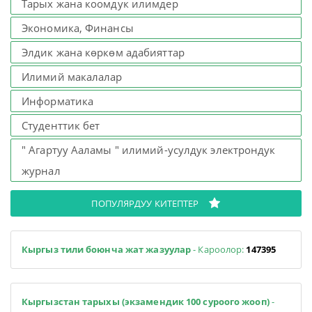
Тарых жана коомдук илимдер
Экономика, Финансы
Элдик жана көркөм адабияттар
Илимий макалалар
Информатика
Студенттик бет
" Агартуу Ааламы " илимий-усулдук электрондук
журнал
ПОПУЛЯРДУУ КИТЕПТЕР
Кыргыз тили боюнча жат жазуулар
- Кароолор:
147395
Кыргызстан тарыхы (экзамендик 100 суроого жооп)
-