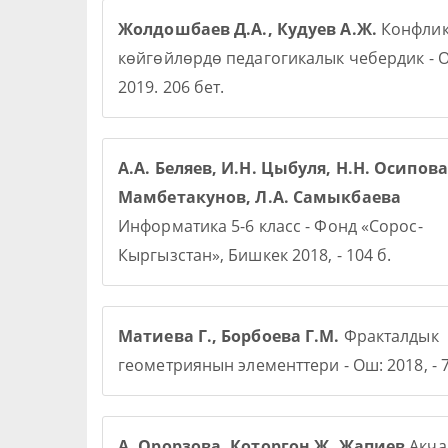
Жолдошбаев Д.А., Кудуев А.Ж.
Конфлик
көйгөйлөрдө педагогикалык чебердик - О
2019. 206 бет.
А.А. Беляев, И.Н. Цыбуля, Н.Н. Осипова,
Мамбетакунов, Л.А. Самыкбаева
Информатика 5-6 класс - Фонд «Сорос-
Кыргызстан», Бишкек 2018, - 104 б.
Матиева Г., Борбоева Г.М.
Фракталдык
геометриянын элементтери - Ош: 2018, - 7
А. Орорзова. Которгон Ж. Жапиев
Акча 