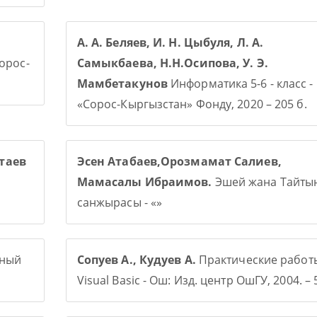
А. А. Беляев, И. Н. Цыбуля, Л. А.
Сорос-
Самыкбаева, Н.Н.Осипова, У. Э.
Мамбетакунов
Информатика 5-6 - класс -
«Сорос-Кыргызстан» Фонду, 2020 – 205 б.
таев
Эсен Атабаев,Орозмамат Салиев,
Мамасалы Ибраимов.
Эшей жана Тайты
санжырасы - «»
рный
Сопуев А., Кудуев А.
Практические работ
Visual Basic - Ош: Изд. центр ОшГУ, 2004. – 5