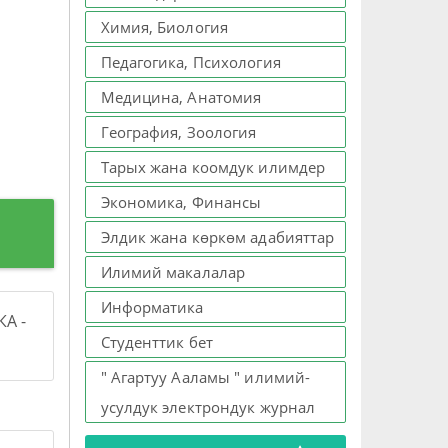
Химия, Биология
Педагогика, Психология
Медицина, Анатомия
География, Зоология
Тарых жана коомдук илимдер
Экономика, Финансы
Элдик жана көркөм адабияттар
Илимий макалалар
Информатика
А -
Студенттик бет
" Агартуу Ааламы " илимий-
усулдук электрондук журнал