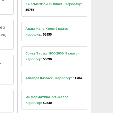
Кыргыз тили 10 класс
- Кароолор:
59756
ер
Адам жана Коом 9 класс
-
ек,
Кароолор:
56555
Сонку Тарых 1900-2000, 9 класс
-
Кароолор:
55090
,
Алгебра 8-класс
- Кароолор:
51784
Информатика 7-9 - класс
-
Кароолор:
50840