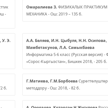
ттик
Омаралиева З.
ФИЗИКАЛЫК ПРАКТИКУМ
ш -
МЕХАНИКА - Ош: 2019 – 135 б.
 У. Э.
А.А. Беляев, И.Н. Цыбуля, Н.Н. Осипова, 
Мамбетакунов, Л.А. Самыкбаева
Информатика 5-6 класс (Русская версия) -
«Сорос-Кыргызстан», Бишкек 2018, - 205 б.
Г.Матиева, Г.М.Борбоева
Сүрөттөлүштөр
2 б.
методдору - Ош: 2018, - 82 б.
-
А. Орорзова. Которгон Н.Жусупова
Росси