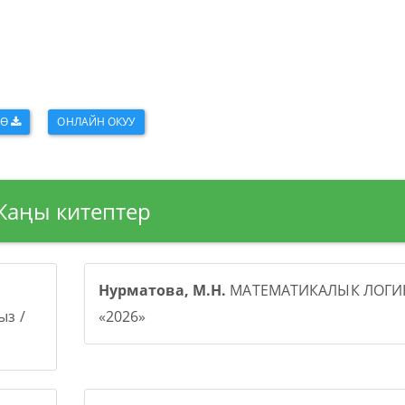
ӨӨ
ОНЛАЙН ОКУУ
Жаңы китептер
Нурматова, М.Н.
МАТЕМАТИКАЛЫК ЛОГИК
з /
«2026»