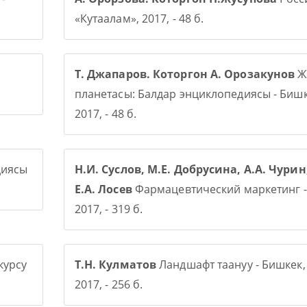
«Кутаалам», 2017, - 48 б.
Т. Джапаров. Которгон А. Орозакунов
Ж
планетасы: Балдар энциклопедиясы - Бишк
2017, - 48 б.
диясы
Н.И. Суслов, М.Е. Добрусина, А.А. Чурин
Е.А. Лосев
Фармацевтический маркетинг -
2017, - 319 б.
курсу
Т.Н. Кулматов
Ландшафт таануу - Бишкек,
2017, - 256 б.