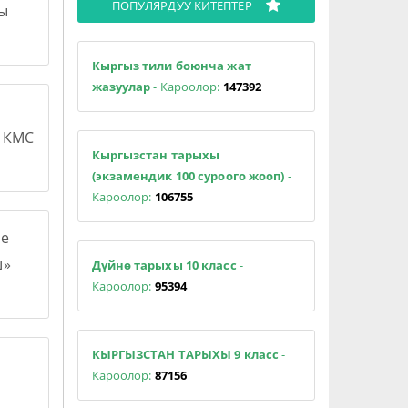
ПОПУЛЯРДУУ КИТЕПТЕР
сы
Кыргыз тили боюнча жат
жазуулар
- Кароолор:
147392
н КМС
Кыргызстан тарыхы
(экзамендик 100 суроого жооп)
-
Кароолор:
106755
е
ш»
Дүйнө тарыхы 10 класс
-
Кароолор:
95394
КЫРГЫЗСТАН ТАРЫХЫ 9 класс
-
Кароолор:
87156