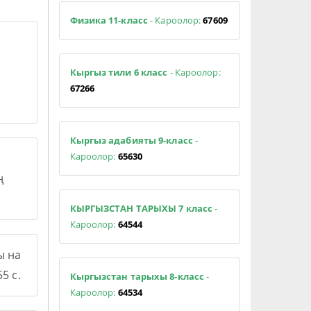
Физика 11-класс
- Кароолор:
67609
Кыргыз тили 6 класс
- Кароолор:
67266
Кыргыз адабияты 9-класс
-
Кароолор:
65630
ң
КЫРГЫЗСТАН ТАРЫХЫ 7 класс
-
Кароолор:
64544
ы на
5 с.
Кыргызстан тарыхы 8-класс
-
Кароолор:
64534