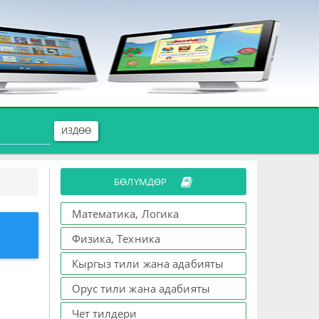
ИЗДӨӨ
БӨЛҮМДӨР
Математика, Логика
Физика, Техника
Кыргыз тили жана адабияты
Орус тили жана адабияты
Чет тилдери