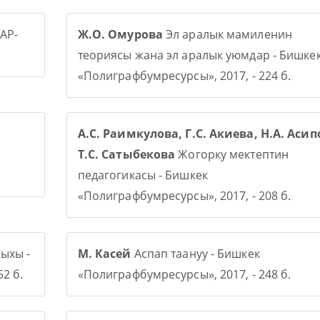
АР-
Ж.О. Омурова
Эл аралык мамиленин
теориясы жана эл аралык уюмдар - Бишке
«Полиграфбумресурсы», 2017, - 224 б.
А.С. Раимкулова, Г.С. Акиева, Н.А. Асип
Т.С. Сатыбекова
Жогорку мектептин
педагогикасы - Бишкек
«Полиграфбумресурсы», 2017, - 208 б.
ыхы -
М. Касей
Аспап таануу - Бишкек
2 б.
«Полиграфбумресурсы», 2017, - 248 б.