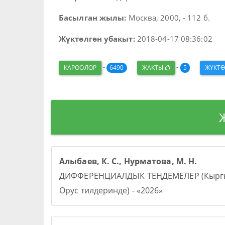
Басылган жылы:
Москва, 2000, - 112 б.
Жүктөлгөн убакыт:
2018-04-17 08:36:02
-
-
КАРООЛОР
6490
ЖАКТЫ
5
ЖҮКТ
Алыбаев, К. С., Нурматова, М. Н.
ДИФФЕРЕНЦИАЛДЫК ТЕҢДЕМЕЛЕР (Кыргы
Орус тилдеринде) - «2026»