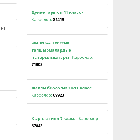
Дүйнө тарыхы 11 класс
-
Кароолор:
81419
РГ.
ФИЗИКА. Тесттик
тапшырмалардын
чыгарылыштары
- Кароолор:
71003
Жалпы биология 10-11 класс
-
Кароолор:
69923
Кыргыз тили 7 класс
- Кароолор:
67843