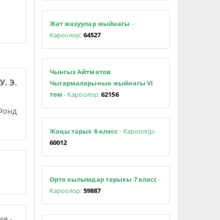
Жат жазуулар жыйнагы
-
Кароолор:
64527
Чынгыз Айтматов
У. Э.
Чыгармаларынын жыйнагы VI
том
- Кароолор:
62156
 Фонд
Жаңы тарых 8-класс
- Кароолор:
60012
Орто кылымдар тарыхы 7 класс
-
Кароолор:
59887
я -