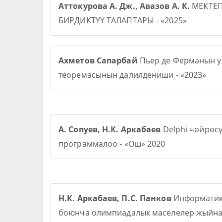
Аттокурова А. Дж., Авазов А. К.
МЕКТЕ
БИРДИКТҮҮ ТАЛАПТАРЫ - «2025»
Ахметов Сапарбай
Пьер де Ферманын у
теоремасынын далилдениши - «2023»
А. Сопуев, Н.К. Аркабаев
Delphi чөйрөс
программалоо - «Ош» 2020
Н.К. Аркабаев, П.С. Панков
Информати
боюнча олимпиадалык маселелер жыйна