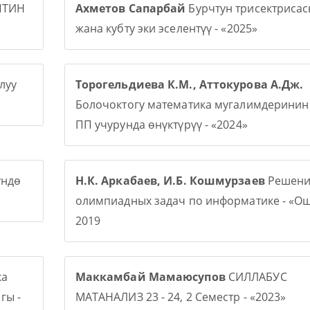
ПТИН
Ахметов Сапарбай
Бурчтун трисектриса
жана кубту эки эселентүү - «2025»
луу
Торогельдиева К.М., Аттокурова А.Дж.
Болочоктогу математика мугалимдерини
ПП учурунда өнүктүрүү - «2024»
үндө
Н.К. Аркабаев, И.Б. Кошмурзаев
Решени
олимпиадных задач по информатике - «О
2019
ка
Маккамбай Мамаюсупов
СИЛЛАБУС
гы -
МАТАНАЛИЗ 23 - 24, 2 Семестр - «2023»