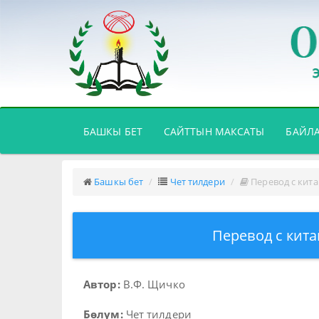
(CURRENT)
БАШКЫ БЕТ
САЙТТЫН МАКСАТЫ
БАЙЛ
Башкы бет
Чет тилдери
Перевод с кита
Перевод с кита
Автор:
В.Ф. Щичко
Бөлүм:
Чет тилдери